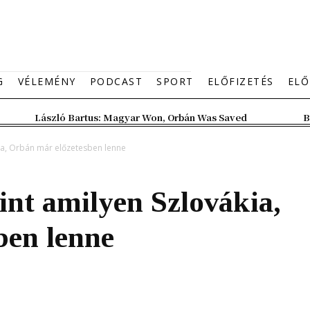
G
VÉLEMÉNY
PODCAST
SPORT
ELŐFIZETÉS
ELŐ
László Bartus: Magyar Won, Orbán Was Saved
B
ia, Orbán már előzetesben lenne
nt amilyen Szlovákia,
ben lenne