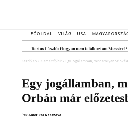
FŐOLDAL
VILÁG
USA
MAGYARORSZÁ
Bartus László: Hogyan nem találkoztam Messivel?
Kezdőlap
Kiemelt fő hír
Egy jogállamban, mint amilyen Szlovák
Kiemelt fő hír
Magyarország
Egy jogállamban, mi
Orbán már előzetes
Írta:
Amerikai Népszava