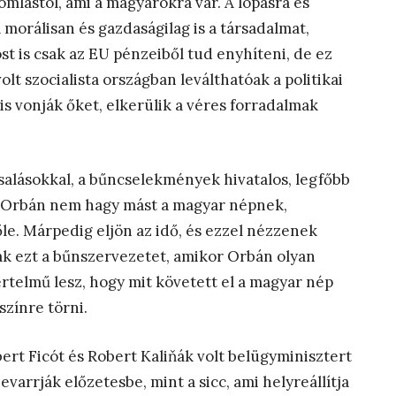
omlástól, ami a magyarokra vár. A lopásra és
morálisan és gazdaságilag is a társadalmat,
t is csak az EU pénzeiből tud enyhíteni, de ez
olt szocialista országban leválthatóak a politikai
s vonják őket, elkerülik a véres forradalmak
csalásokkal, a bűncselekmények hivatalos, legfőbb
al, Orbán nem hagy mást a magyar népnek,
le. Márpedig eljön az idő, és ezzel nézzenek
ják ezt a bűnszervezetet, amikor Orbán olyan
értelmű lesz, hogy mit követett el a magyar nép
színre törni.
ert Ficót és Robert Kaliňák volt belügyminisztert
varrják előzetesbe, mint a sicc, ami helyreállítja