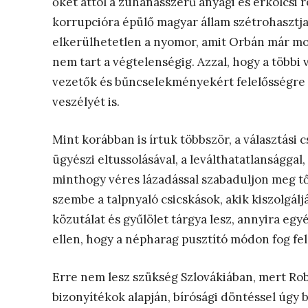
őket attól a zuhanásszerű anyagi és erkölcsi r
korrupcióra épülő magyar állam szétrohasztja 
elkerülhetetlen a nyomor, amit Orbán már mos
nem tart a végtelenségig. Azzal, hogy a többi v
vezetők és bűncselekményekért felelősségre i
veszélyét is.
Mint korábban is írtuk többször, a választási 
ügyészi eltussolásával, a leválthatatlanságg
minthogy véres lázadással szabaduljon meg tő
szembe a talpnyaló csicskások, akik kiszolgál
közutálat és gyűlölet tárgya lesz, annyira egy
ellen, hogy a népharag pusztító módon fog fel
Erre nem lesz szükség Szlovákiában, mert Rob
bizonyítékok alapján, bírósági döntéssel úgy be