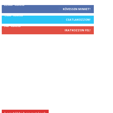
25,000
Követő
KÖVESSEN MINKET!
1,000
Követő
CSATLAKOZZON!
340
Követő
IRATKOZZON FEL!