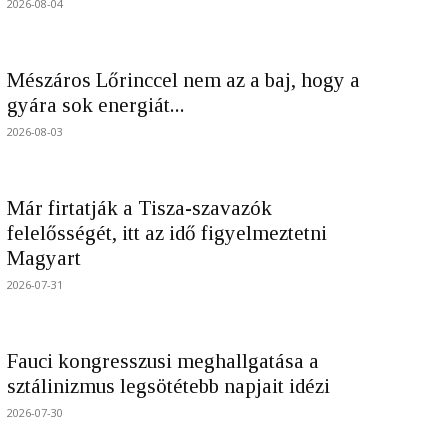
2026-08-04
Mészáros Lőrinccel nem az a baj, hogy a
gyára sok energiát...
2026-08-03
Már firtatják a Tisza-szavazók
felelősségét, itt az idő figyelmeztetni
Magyart
2026-07-31
Fauci kongresszusi meghallgatása a
sztálinizmus legsötétebb napjait idézi
2026-07-30