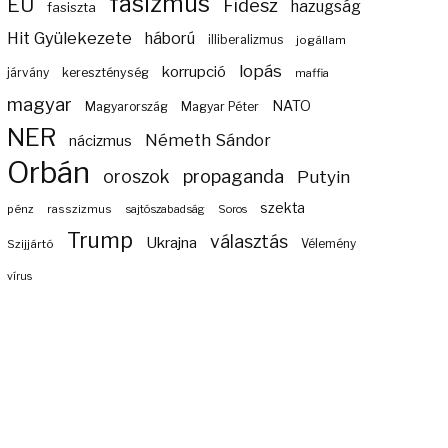
fasizmus
EU
Fidesz
hazugság
fasiszta
Hit Gyülekezete
háború
illiberalizmus
jogállam
lopás
korrupció
járvány
kereszténység
maffia
magyar
NATO
Magyarország
Magyar Péter
NER
Németh Sándor
nácizmus
Orbán
propaganda
oroszok
Putyin
szekta
pénz
rasszizmus
sajtószabadság
Soros
Trump
választás
Ukrajna
Szijjártó
Vélemény
vírus