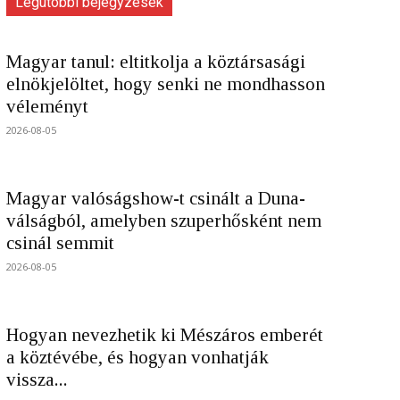
Legutóbbi bejegyzések
Magyar tanul: eltitkolja a köztársasági
elnökjelöltet, hogy senki ne mondhasson
véleményt
2026-08-05
Magyar valóságshow-t csinált a Duna-
válságból, amelyben szuperhősként nem
csinál semmit
2026-08-05
Hogyan nevezhetik ki Mészáros emberét
a köztévébe, és hogyan vonhatják
vissza...