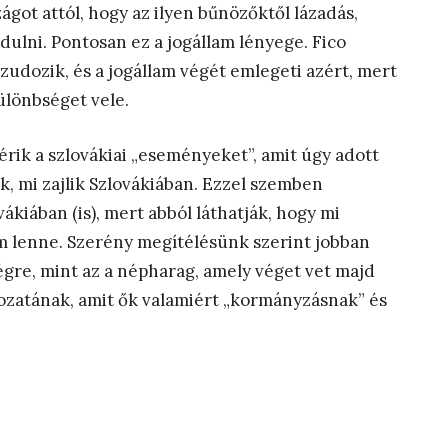
ágot attól, hogy az ilyen bűnözőktől lázadás,
ulni. Pontosan ez a jogállam lényege. Fico
zudozik, és a jogállam végét emlegeti azért, mert
ülönbséget vele.
sérik a szlovákiai „eseményeket”, amit úgy adott
k, mi zajlik Szlovákiában. Ezzel szemben
lovákiában (is), mert abból láthatják, hogy mi
m lenne. Szerény megítélésünk szerint jobban
égre, mint az a népharag, amely véget vet majd
zatának, amit ők valamiért „kormányzásnak” és