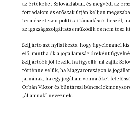
az értékeket Szlovákiában, és megvédi az orsz
forradalom és erőszak útján kelljen megszabad
természetesen politikai támadásról beszél, ha
az igazságszolgáltatás működik és nem tesz k
Szijjártó azt nyilatkozta, hogy figyelemmel kí
elő, mintha ők a jogállamiság őreként figyelné
Szijjártóék jól teszik, ha figyelik, mi zajlik Sz
történne velük, ha Magyarországon is jogálla
járnának, ha egy jogállam vonná őket felelőss
Orbán Viktor és bűntársai bűncselekménysoro
„államnak” neveznek.