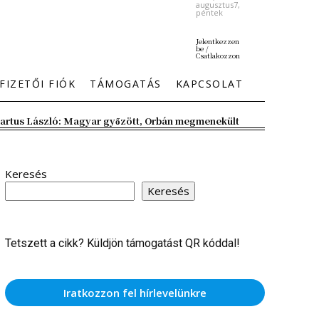
augusztus7,
péntek
Jelentkezzen
be /
Csatlakozzon
FIZETŐI FIÓK
TÁMOGATÁS
KAPCSOLAT
artus László: Magyar győzött, Orbán megmenekült
Keresés
Keresés
Tetszett a cikk? Küldjön támogatást QR kóddal!
Iratkozzon fel hírlevelünkre