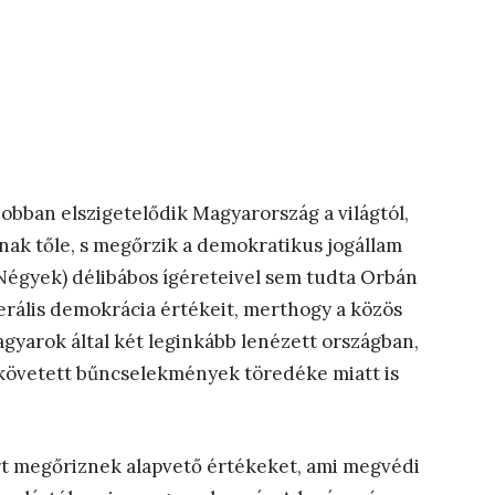
 jobban elszigetelődik Magyarország a világtól,
nak tőle, s megőrzik a demokratikus jogállam
ó Négyek) délibábos ígéreteivel sem tudta Orbán
berális demokrácia értékeit, merthogy a közös
agyarok által két leginkább lenézett országban,
lkövetett bűncselekmények töredéke miatt is
t megőriznek alapvető értékeket, ami megvédi