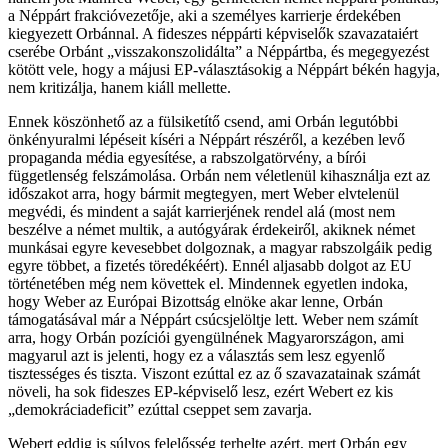
a Néppárt frakcióvezetője, aki a személyes karrierje érdekében
kiegyezett Orbánnal. A fideszes néppárti képviselők szavazataiért
cserébe Orbánt „visszakonszolidálta” a Néppártba, és megegyezést
kötött vele, hogy a májusi EP-választásokig a Néppárt békén hagyja,
nem kritizálja, hanem kiáll mellette.
Ennek köszönhető az a fülsiketítő csend, ami Orbán legutóbbi
önkényuralmi lépéseit kíséri a Néppárt részéről, a kezében levő
propaganda média egyesítése, a rabszolgatörvény, a bírói
függetlenség felszámolása. Orbán nem véletlenül kihasználja ezt az
időszakot arra, hogy bármit megtegyen, mert Weber elvtelenül
megvédi, és mindent a saját karrierjének rendel alá (most nem
beszélve a német multik, a autógyárak érdekeiről, akiknek német
munkásai egyre kevesebbet dolgoznak, a magyar rabszolgáik pedig
egyre többet, a fizetés töredékéért). Ennél aljasabb dolgot az EU
történetében még nem követtek el. Mindennek egyetlen indoka,
hogy Weber az Európai Bizottság elnöke akar lenne, Orbán
támogatásával már a Néppárt csúcsjelöltje lett. Weber nem számít
arra, hogy Orbán pozíciói gyengülnének Magyarországon, ami
magyarul azt is jelenti, hogy ez a választás sem lesz egyenlő
tisztességes és tiszta. Viszont ezúttal ez az ő szavazatainak számát
növeli, ha sok fideszes EP-képviselő lesz, ezért Webert ez kis
„demokráciadeficit” ezúttal cseppet sem zavarja.
Webert eddig is súlyos felelősség terhelte azért, mert Orbán egy