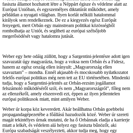
fasiszta államot hozhatott létre a Néppárt égisze és védelme alatt az
Európai Unióban, és egyszemélyes diktatúrát működtet, amely
példátlan a nyugati világban. Ilyen korlát nélküli hatalommal
királyok sem rendelkeznek. De ez a kiegyezés egész Európát
fenyegeti, mert Orbán egy mainstream politikai közösségből
rombolhatja az Uniót, és segítheti az európai szélsőjobb
megerősödését vagy hatalomra jutását.
Weber egy hete odáig züllött, hogy a Sargentini-jelentésre adott igen
szavazatát úgy magyarázta, hogy a voksa nem Orbán és a Fidesz,
hanem az egész ország ellen irányult: „Magyarország ellen
szavaztam” – mondta. Ennél akjasabb és mocskosabb nyilatkozatot
felelős európai politikus még nem tett az EU történetében. Mindenki
tudja, hogy a Sargentini-jelentés az Orbán-rezsim jogállamot
felszámoló működéséről szól, és nem „Magyarországról”, főleg nem
az ellenzékről, amely elszenvedi ezt, éppen az ilyen jellemtelen
európai politikusok miatt, mint amilyen Weber.
Weber úr korpa köz keveredett. Akár beállhatna Orbán goebbelsi
propagandagépezetébe a főállású hazudozók közé. Weber úr szereti
magát tekintélyes úrnak mutatni, de ha ő Orbánnak eladja a karrierje
miatt a lelkét, és védelem alá helyez egy fasiszta bűnözőt, aki
Európa szabadságát veszélyezteti, akkor tudja meg, hogy egy