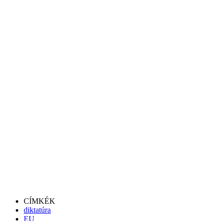
CÍMKÉK
diktatúra
EU