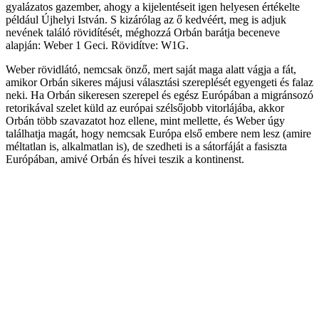
gyalázatos gazember, ahogy a kijelentéseit igen helyesen értékelte
például Újhelyi István. S kizárólag az ő kedvéért, meg is adjuk
nevének találó rövidítését, méghozzá Orbán barátja beceneve
alapján: Weber 1 Geci. Rövidítve: W1G.
Weber rövidlátó, nemcsak önző, mert saját maga alatt vágja a fát,
amikor Orbán sikeres májusi választási szereplését egyengeti és falaz
neki. Ha Orbán sikeresen szerepel és egész Európában a migránsozó
retorikával szelet küld az európai szélsőjobb vitorlájába, akkor
Orbán több szavazatot hoz ellene, mint mellette, és Weber úgy
találhatja magát, hogy nemcsak Európa első embere nem lesz (amire
méltatlan is, alkalmatlan is), de szedheti is a sátorfáját a fasiszta
Európában, amivé Orbán és hívei teszik a kontinenst.