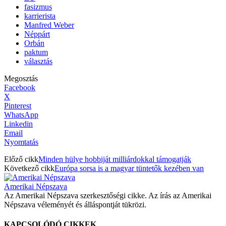
fasizmus
karrierista
Manfred Weber
Néppárt
Orbán
paktum
választás
Megosztás
Facebook
X
Pinterest
WhatsApp
Linkedin
Email
Nyomtatás
Előző cikk
Minden hülye hobbiját milliárdokkal támogatják
Következő cikk
Európa sorsa is a magyar tüntetők kezében van
Amerikai Népszava
Az Amerikai Népszava szerkesztőségi cikke. Az írás az Amerikai
Népszava véleményét és álláspontját tükrözi.
KAPCSOLÓDÓ CIKKEK