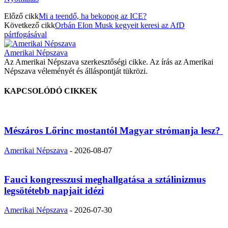
Előző cikk
Mi a teendő, ha bekopog az ICE?
Következő cikk
Orbán Elon Musk kegyeit keresi az AfD
pártfogásával
Amerikai Népszava
Az Amerikai Népszava szerkesztőségi cikke. Az írás az Amerikai
Népszava véleményét és álláspontját tükrözi.
KAPCSOLÓDÓ CIKKEK
Mészáros Lőrinc mostantól Magyar strómanja lesz?
Amerikai Népszava
-
2026-08-07
Fauci kongresszusi meghallgatása a sztálinizmus
legsötétebb napjait idézi
Amerikai Népszava
-
2026-07-30