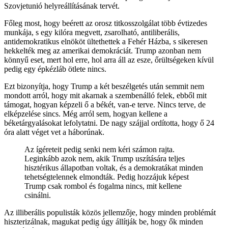
Szovjetunió helyreállításának tervét.
Főleg most, hogy beérett az orosz titkosszolgálat több évtizedes
munkája, s egy kilóra megvett, zsarolható, antiliberális,
antidemokratikus elnököt ültethettek a Fehér Házba, s sikeresen
hekkelték meg az amerikai demokráciát. Trump azonban nem
könnyű eset, mert hol erre, hol arra áll az esze, őrültségeken kívül
pedig egy épkézláb ötlete nincs.
Ezt bizonyítja, hogy Trump a két beszélgetés után semmit nem
mondott arról, hogy mit akarnak a szembenálló felek, ebből mit
támogat, hogyan képzeli ő a békét, van-e terve. Nincs terve, de
elképzelése sincs. Még arról sem, hogyan kellene a
béketárgyalásokat lefolytatni. De nagy szájjal ordította, hogy ő 24
óra alatt véget vet a háborúnak.
Az ígéreteit pedig senki nem kéri számon rajta.
Leginkább azok nem, akik Trump uszítására teljes
hisztérikus állapotban voltak, és a demokratákat minden
tehetségtelennek elmondták. Pedig hozzájuk képest
Trump csak rombol és fogalma nincs, mit kellene
csinálni.
Az illiberális populisták közös jellemzője, hogy minden problémát
hiszterizálnak, magukat pedig úgy állítják be, hogy ők minden