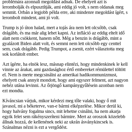
problémára azonnali megoldást adnak. De ehelyett azt is
lerombolják és elpusztítják, ami eddig jó volt, s nem oldanak meg
semmit. Orbán a legjobb példa erre, aki mindenre megoldást ígért, s
lerombolt mindent, ami jó volt.
Trump is jó úton halad, mert a tojás ára nem lett olcsóbb, csak
drágább, és ma már alig lehet kapni. Az infláció az eddig eltelt idő
alatt nem csökkent, hanem nőtt. Még a benzin is drágább, mint a
gyalázott Biden alatt volt, és semmi nem lett olcsóbb egy centtel
sem, csak drágább. Pedig Trumpot, a zsenit, ezért választotta meg
sok korlátolt ember.
Azt ígérte, ha elnök lesz, másnap elintézi, hogy mindenkinek le kell
vinnie az árakat, ami gazdasághoz értő embereket rémülettel töltött
el. Nem is merte megcsinálni az amerikai hadikommunizmust,
ehelyett csak annyit mondott, hogy ami egyszer felment, azt nagyon
nehéz utána levinni. Az őrjöngő kampánygyűlésein azonban nem
ezt mondta.
Kíváncsian várjuk, mikor kérdezi meg tőle valaki, hogy ő mit
javasol, mi a béketerve, van-e bármi elképzelése. Mikor derül ki,
hogy halvány fogalma sincs, mit lehetne csinálni, ha nem akarja
egyik felet sem rákényszeríteni bármire. Mert az oroszok közelebb
állnak hozzá, de kellenének neki az ukrán ásványkincsek is.
Szánalmas nézni is ezt a vergődést.