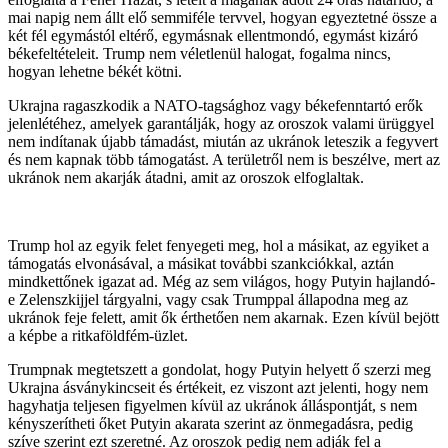
mai napig nem állt elő semmiféle tervvel, hogyan egyeztetné össze a
két fél egymástól eltérő, egymásnak ellentmondó, egymást kizáró
békefeltételeit. Trump nem véletlenül halogat, fogalma nincs,
hogyan lehetne békét kötni.
Ukrajna ragaszkodik a NATO-tagsághoz vagy békefenntartó erők
jelenlétéhez, amelyek garantálják, hogy az oroszok valami ürüggyel
nem indítanak újabb támadást, miután az ukránok leteszik a fegyvert
és nem kapnak több támogatást. A területről nem is beszélve, mert az
ukránok nem akarják átadni, amit az oroszok elfoglaltak.
Trump hol az egyik felet fenyegeti meg, hol a másikat, az egyiket a
támogatás elvonásával, a másikat további szankciókkal, aztán
mindkettőnek igazat ad. Még az sem világos, hogy Putyin hajlandó-
e Zelenszkijjel tárgyalni, vagy csak Trumppal állapodna meg az
ukránok feje felett, amit ők érthetően nem akarnak. Ezen kívül bejött
a képbe a ritkaföldfém-üzlet.
Trumpnak megtetszett a gondolat, hogy Putyin helyett ő szerzi meg
Ukrajna ásványkincseit és értékeit, ez viszont azt jelenti, hogy nem
hagyhatja teljesen figyelmen kívül az ukránok álláspontját, s nem
kényszerítheti őket Putyin akarata szerint az önmegadásra, pedig
szíve szerint ezt szeretné. Az oroszok pedig nem adják fel a