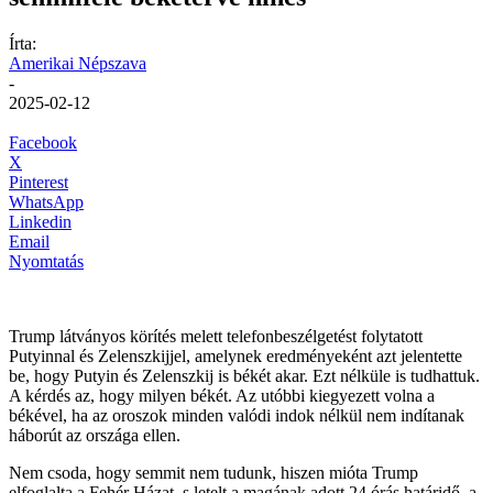
Írta:
Amerikai Népszava
-
2025-02-12
Facebook
X
Pinterest
WhatsApp
Linkedin
Email
Nyomtatás
Trump látványos körítés melett telefonbeszélgetést folytatott
Putyinnal és Zelenszkijjel, amelynek eredményeként azt jelentette
be, hogy Putyin és Zelenszkij is békét akar. Ezt nélküle is tudhattuk.
A kérdés az, hogy milyen békét. Az utóbbi kiegyezett volna a
békével, ha az oroszok minden valódi indok nélkül nem indítanak
háborút az országa ellen.
Nem csoda, hogy semmit nem tudunk, hiszen mióta Trump
elfoglalta a Fehér Házat, s letelt a magának adott 24 órás határidő, a