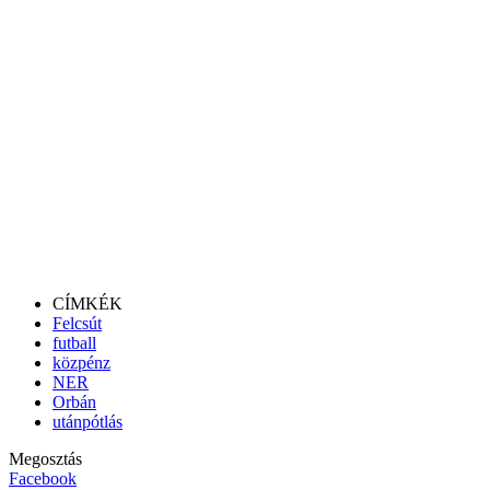
CÍMKÉK
Felcsút
futball
közpénz
NER
Orbán
utánpótlás
Megosztás
Facebook