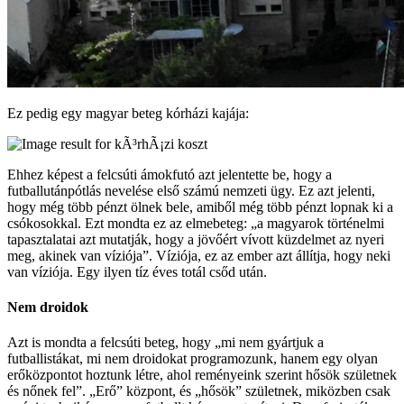
Ez pedig egy magyar beteg kórházi kajája:
Ehhez képest a felcsúti ámokfutó azt jelentette be, hogy a
futballutánpótlás nevelése első számú nemzeti ügy. Ez azt jelenti,
hogy még több pénzt ölnek bele, amiből még több pénzt lopnak ki a
csókosokkal. Ezt mondta ez az elmebeteg: „a magyarok történelmi
tapasztalatai azt mutatják, hogy a jövőért vívott küzdelmet az nyeri
meg, akinek van víziója”. Víziója, ez az ember azt állítja, hogy neki
van víziója. Egy ilyen tíz éves totál csőd után.
Nem droidok
Azt is mondta a felcsúti beteg, hogy „mi nem gyártjuk a
futballistákat, mi nem droidokat programozunk, hanem egy olyan
erőközpontot hoztunk létre, ahol reményeink szerint hősök születnek
és nőnek fel”. „Erő” központ, és „hősök” születnek, miközben csak