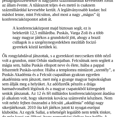
pedagógusfizetésekre is nagyjából százmilliárddal kevesebbet fordít
az állam évente. A túlárazott teljes 4-es metró is csaknem
százmilliárddal kevesebbe került. A leglátványosabb kudarc hol
máshol lenne, mint Felcsúton, ahol most a nagy „mágus” új
konferenciaközpontot adott át.
A konferenciaközpont majd biztosan segít, ez is
belekerült 12,5 milliárdba. Puskás, Varga Zoli és a több
nagy magyar játékos a grundokról jött, ahogy a brazil
csillagok is a szegénynegyedekben mezítláb focizó
gyerekek közül kerültek ki.
Ők rongylabdával játszottak, s a gyerekkori meccseiken több néző
volt a grundon, mint Orbán stadionjaiban. Felcsútnak nem segített a
mágia sem, hiába Puskás ellopott neve és élete, hiába a pappal
felszentelt Puskás-szobor. Hiába a templomra mintázott „szentély”, a
Puskás Akadémia és a Felcsút csapatában gyakran egyetlen
akadémista sem játszott, mert még a gyange magyar bajnokságban
sem állják meg a helyüket. Az adófizetők pénzén a drága
harmadvonalbeli légiósok és a magyar csapatokból kiöregedett
senkik játszanak. Az 12 és fél milliárdos konferenciaközpont átadása
jó alkalom volt, hogy sikereink kovácsa számvetést készítsen. Nem
volt nehéz fejben összeadni a felcsúti „akadémia” eddigi nagy
sikerjátékosait. 2010 óta két játékos jutott ki nyugat-európai
klubokba. Az egyik Sallai, a tehetségét legalább nem tették tönkre,
de még korai azt állítani, hogy nemzetközi játékos lesz belőle. A