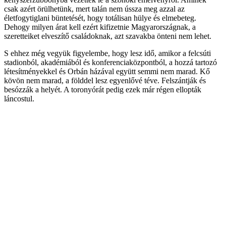
csak azért örülhetünk, mert talán nem ússza meg azzal az
életfogytiglani büntetését, hogy totálisan hülye és elmebeteg.
Dehogy milyen árat kell ezért kifizetnie Magyarországnak, a
szeretteiket elveszítő családoknak, azt szavakba önteni nem lehet.
S ehhez még vegyük figyelembe, hogy lesz idő, amikor a felcsúti
stadionból, akadémiából és konferenciaközpontból, a hozzá tartozó
létesítményekkel és Orbán házával együtt semmi nem marad. Kő
kövön nem marad, a földdel lesz egyenlővé téve. Felszántják és
besózzák a helyét. A toronyórát pedig ezek már régen ellopták
láncostul.