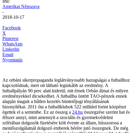
Írta:
Amerikai Népszava
-
2018-10-17
Facebook
X
Pinterest
WhatsApp
Linkedin
Email
Nyomtatás
Az orbáni sikerpropaganda leglátványosabb hazugságai a futballhoz
kapcsolódnak, mert ott látható leginkább az eredmény. A
futballpályán 90 perc alatt kiderül, mit érnek Orbán álmai és milyen
eredményekkel dicsekedhet. A futballba öntött TAO-pénzek ennek
alapján maguk a hűtlen kezelés büntetőjogi tényállásának
bizonyítékai. 2011 óta a futballklubok 522 milliárd forint közpénzt
égettek el a semmibe. Ez az összeg a
24.hu
összegzése szerint hat és
félszer annyi, mint amennyit a szociális és gyermekvédelmi
szférában dolgozók fizetésére költ évente az állam, hússzorosa a
mentőszolgálatnál dolgozó emberek bérére jutó összegnek. De még