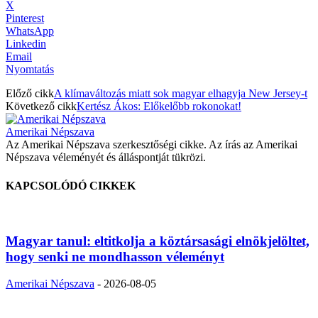
X
Pinterest
WhatsApp
Linkedin
Email
Nyomtatás
Előző cikk
A klímaváltozás miatt sok magyar elhagyja New Jersey-t
Következő cikk
Kertész Ákos: Előkelőbb rokonokat!
Amerikai Népszava
Az Amerikai Népszava szerkesztőségi cikke. Az írás az Amerikai
Népszava véleményét és álláspontját tükrözi.
KAPCSOLÓDÓ CIKKEK
Magyar tanul: eltitkolja a köztársasági elnökjelöltet,
hogy senki ne mondhasson véleményt
Amerikai Népszava
-
2026-08-05