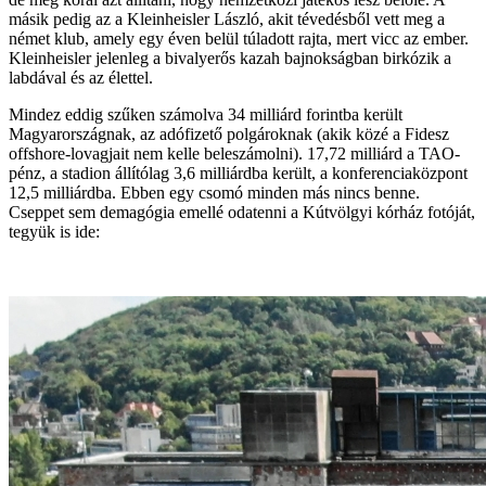
másik pedig az a Kleinheisler László, akit tévedésből vett meg a
német klub, amely egy éven belül túladott rajta, mert vicc az ember.
Kleinheisler jelenleg a bivalyerős kazah bajnokságban birkózik a
labdával és az élettel.
Mindez eddig szűken számolva 34 milliárd forintba került
Magyarországnak, az adófizető polgároknak (akik közé a Fidesz
offshore-lovagjait nem kelle beleszámolni). 17,72 milliárd a TAO-
pénz, a stadion állítólag 3,6 milliárdba került, a konferenciaközpont
12,5 milliárdba. Ebben egy csomó minden más nincs benne.
Cseppet sem demagógia emellé odatenni a Kútvölgyi kórház fotóját,
tegyük is ide: