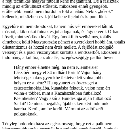
a régi technikás magyar futballt kéne megtanítani. De a fasiszták
mindig az erőkultuszt erőltetik, miközben ennél gyengébb,
erőtlenebb bandát nem hordott a föld a hátán. Nekik „hősök”
kellenek, miközben csak jól kellene fejelni és kapura lőni.
Egyelőre mi nem droidokat, hanem hús-vér embereket látunk
máshol, akik sokat futnak és jól adogatnak, és úgy elverik Orbán
hőseit, mint szódás a lovát. Egy ámokfutó szélhámos, totális
elmebeteg költi Magyarország pénzét a gyerekkori hobbijára, totális
dilettantizmus és hozzá nem értés mellett. A fejlődést szolgáló
versenyt és a piaci viszonyokat kiirtotta a rendszerből. Eközben a
tudomány, a kultúra, az oktatás, az egészségügy padlón hever.
Hány ember élhetne még, ha nem Kleinheisler
Lászlóért megy el 34 milliárd forint? Vajon hány
tehetséges okos gyerekbe fektetve lett volna jobb
helyen ez a pénz? Ha ugyanezt az összzeget a
csúcstechnológiába, kutatásba fektetik, vajon nem ért
volna-e többet, mint a Kazahsztánban futballozó
Kleinheisler? Vagy akár a Bundesliga alján futballozó
Sallai? De nincs megállás, újabb sikerekért indulunk
harcba. Kerül, amibe kerül. Mármint az adófizető
polgároknak.
Tényleg bolondokháza az egész ország, hogy ezt a palit nem
kényszerzubbonyba vezették le a szónoki emelvényről. Aminek