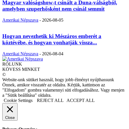
Magyar valóságshow-t csinált a Duna-válságból,
amelyben szuperhősként nem csinál semmit
Amerikai Népszava
-
2026-08-05
Hogyan nevezhetik ki Mészáros emberét a
köztévébe, és hogyan vonhatják vissza...
Amerikai Népszava
-
2026-08-04
RÓLUNK
KÖVESS MINKET
©
Website-unk sütiket használ, hogy jobb élményt nyújthassunk
Önnek, amikor visszatér az oldalra. Kérjük, kattintson az
"Elfogadom" gombra valamennyi süti elfogadásához. Vagy menjen
a "Sütik beállítása" oldalra.
Cookie Settings
REJECT ALL
ACCEPT ALL
Close