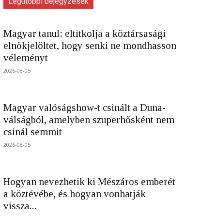
Legutóbbi bejegyzések
Magyar tanul: eltitkolja a köztársasági
elnökjelöltet, hogy senki ne mondhasson
véleményt
2026-08-05
Magyar valóságshow-t csinált a Duna-
válságból, amelyben szuperhősként nem
csinál semmit
2026-08-05
Hogyan nevezhetik ki Mészáros emberét
a köztévébe, és hogyan vonhatják
vissza...