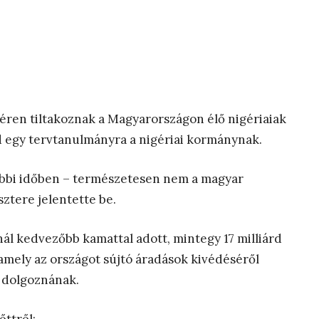
téren tiltakoznak a Magyarországon élő nigériaiak
ad egy tervtanulmányra a nigériai kormánynak.
tóbbi időben – természetesen nem a magyar
sztere jelentette be.
ál kedvezőbb kamattal adott, mintegy 17 milliárd
 amely az országot sújtó áradások kivédéséről
s dolgoznának.