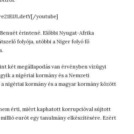
őttről:
e21EIJLdetY[/youtube]
 a Benuét érintené. Előbbi Nyugat-Afrika
szelő folyója, utóbbi a Niger folyó fő
a.
int két megállapodás van érvényben vízügyi
gyik a nigériai kormány és a Nemzeti
g a nigériai kormány és a magyar kormány között
em érti, miért kaphatott korrupcióval sújtott
millió eurót egy tanulmány elkészítésére. Ezért