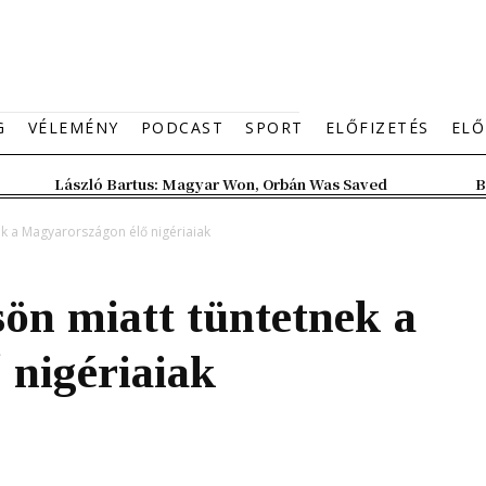
G
VÉLEMÉNY
PODCAST
SPORT
ELŐFIZETÉS
ELŐ
László Bartus: Magyar Won, Orbán Was Saved
B
ek a Magyarországon élő nigériaiak
sön miatt tüntetnek a
 nigériaiak