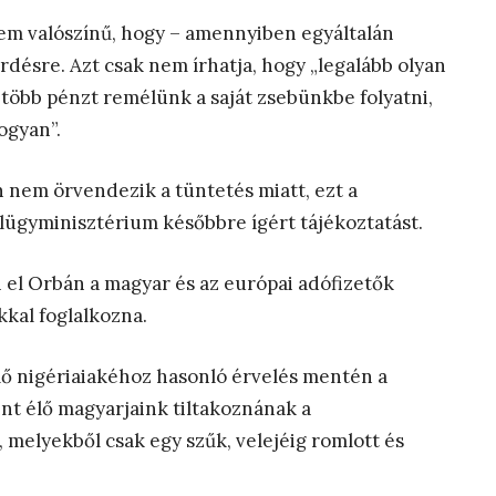
 nem valószínű, hogy – amennyiben egyáltalán
érdésre. Azt csak nem írhatja, hogy „legalább olyan
több pénzt remélünk a saját zsebünkbe folyatni,
ogyan”.
 nem örvendezik a tüntetés miatt, ezt a
ülügyminisztérium későbbre ígért tájékoztatást.
i el Orbán a magyar és az európai adófizetők
kkal foglalkozna.
ő nigériaiakéhoz hasonló érvelés mentén a
nt élő magyarjaink tiltakoznának a
melyekből csak egy szűk, velejéig romlott és