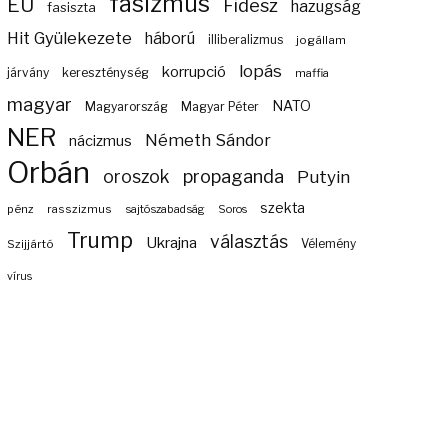
fasizmus
EU
Fidesz
hazugság
fasiszta
Hit Gyülekezete
háború
illiberalizmus
jogállam
lopás
korrupció
járvány
kereszténység
maffia
magyar
NATO
Magyarország
Magyar Péter
NER
Németh Sándor
nácizmus
Orbán
propaganda
oroszok
Putyin
szekta
pénz
rasszizmus
sajtószabadság
Soros
Trump
választás
Ukrajna
Szijjártó
Vélemény
vírus