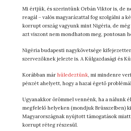
Mi értjük, és szerintünk Orbán Viktor is, de
reagál – valós magyarázattal fog szolgálni a k
korrupt ország vagyunk mint Nigéria, de még 
azt viszont nem mondhatom meg, pontosan h
Nigéria budapesti nagykövetsége kifejezetten
szervezőknek jelezte is. A Külgazdasági és K
Korábban már
hüledeztünk
, mi mindenre ver
pénzét ahelyett, hogy a hazai égető problémá
Ugyanakkor örömmel vennénk, ha a nálunk él
megfelelő helyeken (mondjuk Brüsszelben) ki
Magyarországnak nyújtott támogatások miatt, 
korrupt réteg részesül.