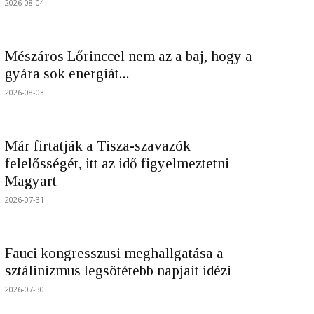
2026-08-04
Mészáros Lőrinccel nem az a baj, hogy a
gyára sok energiát...
2026-08-03
Már firtatják a Tisza-szavazók
felelősségét, itt az idő figyelmeztetni
Magyart
2026-07-31
Fauci kongresszusi meghallgatása a
sztálinizmus legsötétebb napjait idézi
2026-07-30