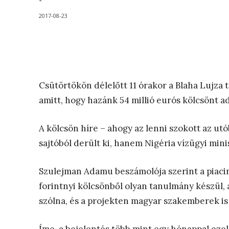
-
2017-08-23
Csütörtökön délelőtt 11 órakor a Blaha Lujza 
amitt, hogy hazánk 54 millió eurós kölcsönt 
A kölcsön híre – ahogy az lenni szokott az u
sajtóból derült ki, hanem Nigéria vízügyi mini
Szulejman Adamu beszámolója szerint a piacin
forintnyi kölcsönből olyan tanulmány készül,
szólna, és a projekten magyar szakemberek i