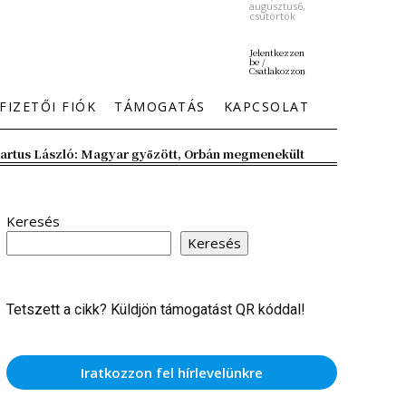
augusztus6,
csütörtök
Jelentkezzen
be /
Csatlakozzon
FIZETŐI FIÓK
TÁMOGATÁS
KAPCSOLAT
artus László: Magyar győzött, Orbán megmenekült
Keresés
Keresés
Tetszett a cikk? Küldjön támogatást QR kóddal!
Iratkozzon fel hírlevelünkre