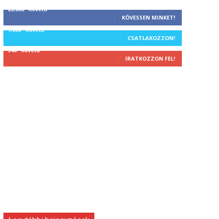
25,000
Követő
KÖVESSEN MINKET!
1,000
Követő
CSATLAKOZZON!
340
Követő
IRATKOZZON FEL!