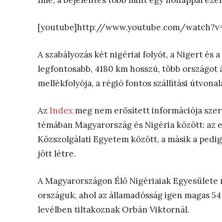
Íme, a bejelentés több mint egy hónappal ezel
[youtube]http://www.youtube.com/watch?v=
A szabályozás két nigériai folyót, a Nigert és
legfontosabb, 4180 km hosszú, több országot át
mellékfolyója, a régió fontos szállítási útvonal
Az
Index
meg nem erősített információja szer
témában Magyarország és Nigéria között: az e
Közszolgálati Egyetem között, a másik a pedi
jött létre.
A Magyarországon Élő Nigériaiak Egyesülete n
országuk, ahol az államadósság igen magas 54 
levélben tiltakoznak Orbán Viktornál.