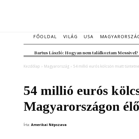
FŐOLDAL
VILÁG
USA
MAGYARORSZÁ
Bartus László: Hogyan nem találkoztam Messivel?
Kezdőlap
Magyarország
54 millió eurós kölcsön miatt tüntetn
Magyarország
54 millió eurós kölc
Magyarországon élő
Írta:
Amerikai Népszava