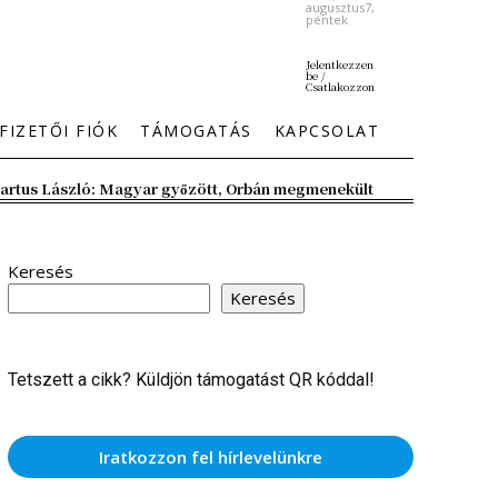
augusztus7,
péntek
Jelentkezzen
be /
Csatlakozzon
FIZETŐI FIÓK
TÁMOGATÁS
KAPCSOLAT
artus László: Magyar győzött, Orbán megmenekült
Keresés
Keresés
Tetszett a cikk? Küldjön támogatást QR kóddal!
Iratkozzon fel hírlevelünkre