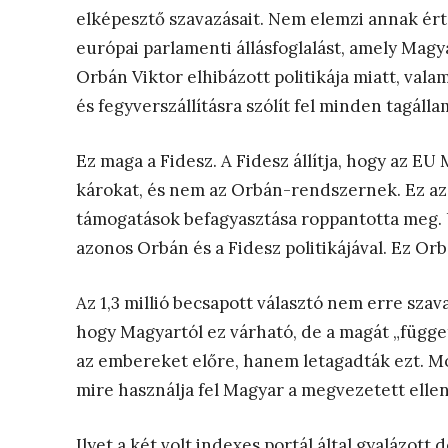
elképesztő szavazásait. Nem elemzi annak ér
európai parlamenti állásfoglalást, amely Ma
Orbán Viktor elhibázott politikája miatt, vala
és fegyverszállításra szólít fel minden tagálla
Ez maga a Fidesz. A Fidesz állítja, hogy az E
károkat, és nem az Orbán-rendszernek. Ez az
támogatások befagyasztása roppantotta meg. 
azonos Orbán és a Fidesz politikájával. Ez Orb
Az 1,3 millió becsapott választó nem erre szav
hogy Magyartól ez várható, de a magát „függe
az embereket előre, hanem letagadták ezt. Mos
mire használja fel Magyar a megvezetett elle
Ilyet a két volt indexes portál által gyalázott