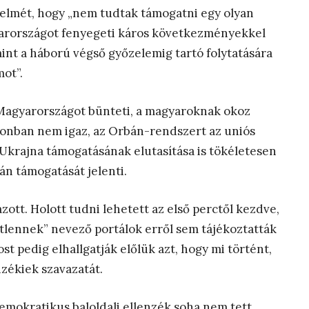
telmét, hogy „nem tudtak támogatni egy olyan
gyarországot fenyegeti káros következményekkel
mint a háború végső győzelemig tartó folytatására
mot”.
U Magyarországot bünteti, a magyaroknak okoz
onban nem igaz, az Orbán-rendszert az uniós
Ukrajna támogatásának elutasítása is tökéletesen
án támogatását jelenti.
azott. Holott tudni lehetett az első perctől kezdve,
tlennek” nevező portálok erről sem tájékoztatták
t pedig elhallgatják előlük azt, hogy mi történt,
nzékiek szavazatát.
 demokratikus baloldali ellenzék soha nem tett.