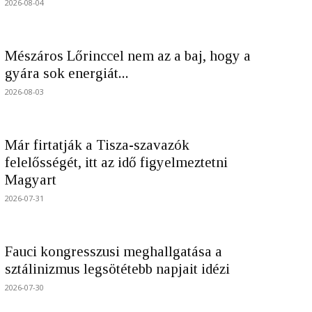
2026-08-04
Mészáros Lőrinccel nem az a baj, hogy a
gyára sok energiát...
2026-08-03
Már firtatják a Tisza-szavazók
felelősségét, itt az idő figyelmeztetni
Magyart
2026-07-31
Fauci kongresszusi meghallgatása a
sztálinizmus legsötétebb napjait idézi
2026-07-30