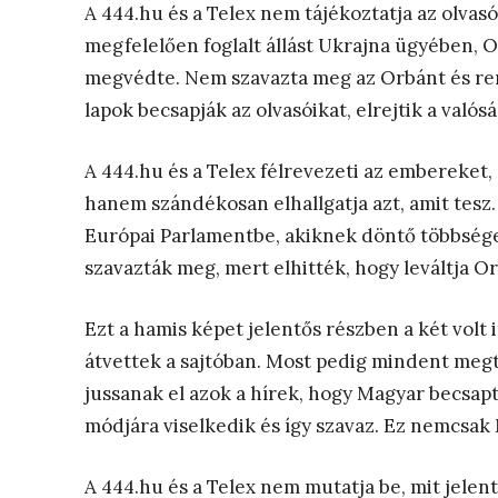
A 444.hu és a Telex nem tájékoztatja az olvasó
megfelelően foglalt állást Ukrajna ügyében, Or
megvédte. Nem szavazta meg az Orbánt és rend
lapok becsapják az olvasóikat, elrejtik a valósá
A 444.hu és a Telex félrevezeti az embereket,
hanem szándékosan elhallgatja azt, amit tesz.
Európai Parlamentbe, akiknek döntő többsége 
szavazták meg, mert elhitték, hogy leváltja Or
Ezt a hamis képet jelentős részben a két volt i
átvettek a sajtóban. Most pedig mindent meg
jussanak el azok a hírek, hogy Magyar becsap
módjára viselkedik és így szavaz. Ez nemcsak 
A 444.hu és a Telex nem mutatja be, mit jelen