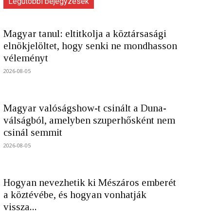
Legutóbbi bejegyzések
Magyar tanul: eltitkolja a köztársasági
elnökjelöltet, hogy senki ne mondhasson
véleményt
2026-08-05
Magyar valóságshow-t csinált a Duna-
válságból, amelyben szuperhősként nem
csinál semmit
2026-08-05
Hogyan nevezhetik ki Mészáros emberét
a köztévébe, és hogyan vonhatják
vissza...