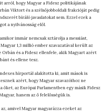
it arról, hogy Magyar a Fidesz politikájának
bán Viktort és a szélsőjobboldali frakcióját pedig
szerét bíráló javaslatokat sem. Ezzel ezek a
got a nyilvánosság elől.
 amikor immár nemcsak sztárolja a messiást,
 Magyar 1,3 millió ember szavazatával került az
Orbán és a Fidesz ellenfele, akik Magyart azért
bánt és ellene tesz.
ndexes hírportál alakította ki, amit mások is
tesznek azért, hogy Magyar szavazóihoz ne
ta őket, az Európai Parlamentben egy másik Fidesz
Magyar, hanem az ő felelősségük is.
t az, amivel Magyar magyarázza ezeket az