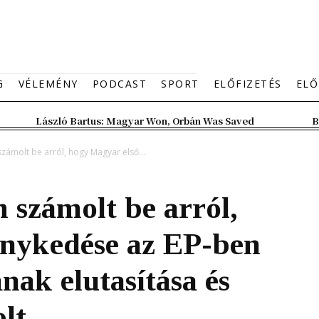
G
VÉLEMÉNY
PODCAST
SPORT
ELŐFIZETÉS
ELŐ
László Bartus: Magyar Won, Orbán Was Saved
B
zámolt be arról, hogy Magyar első...
 számolt be arról,
énykedése az EP-ben
ak elutasítása és
lt