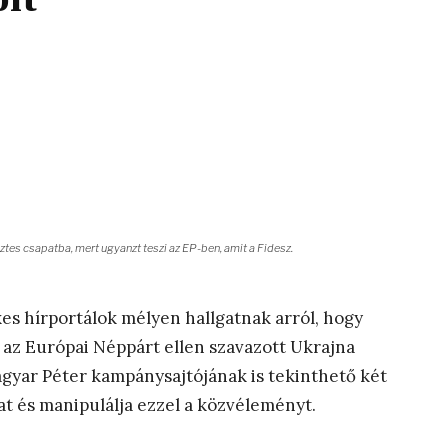
tes csapatba, mert ugyanzt teszi az EP-ben, amit a Fidesz.
es hírportálok mélyen hallgatnak arról, hogy
az Európai Néppárt ellen szavazott Ukrajna
agyar Péter kampánysajtójának is tekinthető két
at és manipulálja ezzel a közvéleményt.