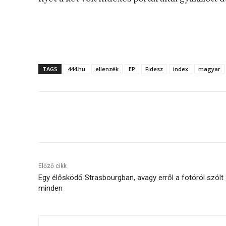
TAGS
444.hu
ellenzék
EP
Fidesz
index
magyar
Megosztás
Előző cikk
Egy élősködő Strasbourgban, avagy erről a fotóról szólt
minden