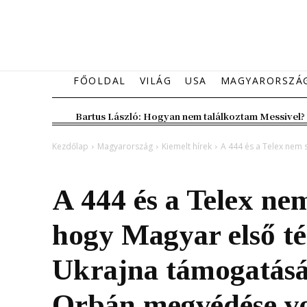
FŐOLDAL
VILÁG
USA
MAGYARORSZÁ
Bartus László: Hogyan nem találkoztam Messivel?
Kezdőlap
Magyarország
Kiemelt hírek
A 444 és a Telex nem s
Magyarország
Kiemelt hírek
A 444 és a Telex nem
hogy Magyar első t
Ukrajna támogatásán
Orbán megvédése vo