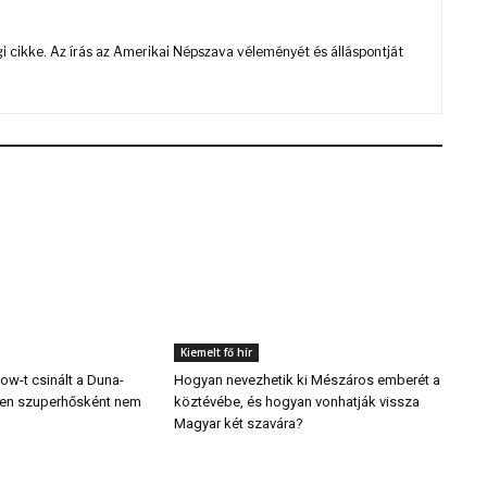
 cikke. Az írás az Amerikai Népszava véleményét és álláspontját
Kiemelt fő hír
w-t csinált a Duna-
Hogyan nevezhetik ki Mészáros emberét a
ben szuperhősként nem
köztévébe, és hogyan vonhatják vissza
Magyar két szavára?