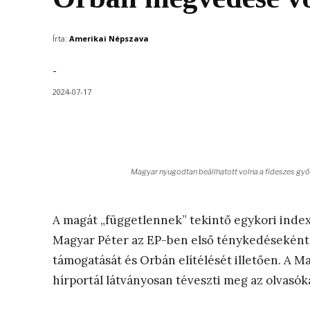
Írta:
Amerikai Népszava
-
2024-07-17
Magyar nyugodtan beállhatott volna a fideszes győz
A magát „függetlennek” tekintő egykori index
Magyar Péter az EP-ben első ténykedéseként 
támogatását és Orbán elítélését illetően. A M
hírportál látványosan téveszti meg az olvasók