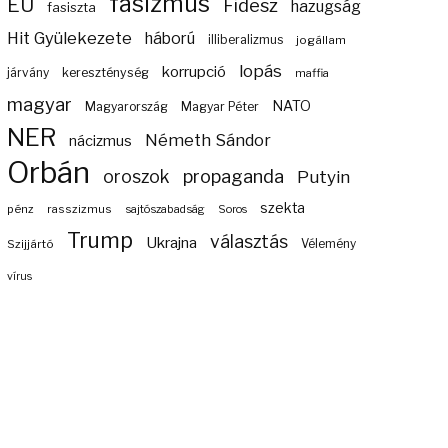
fasizmus
EU
Fidesz
hazugság
fasiszta
Hit Gyülekezete
háború
illiberalizmus
jogállam
lopás
korrupció
járvány
kereszténység
maffia
magyar
NATO
Magyarország
Magyar Péter
NER
Németh Sándor
nácizmus
Orbán
propaganda
oroszok
Putyin
szekta
pénz
rasszizmus
sajtószabadság
Soros
Trump
választás
Ukrajna
Szijjártó
Vélemény
vírus