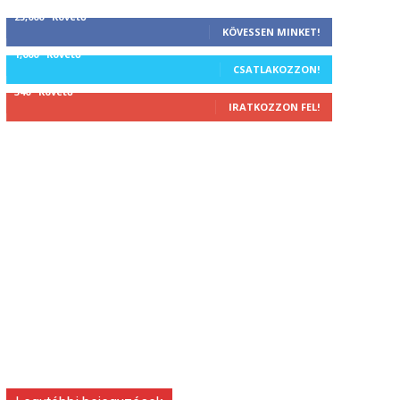
25,000
Követő
KÖVESSEN MINKET!
1,000
Követő
CSATLAKOZZON!
340
Követő
IRATKOZZON FEL!