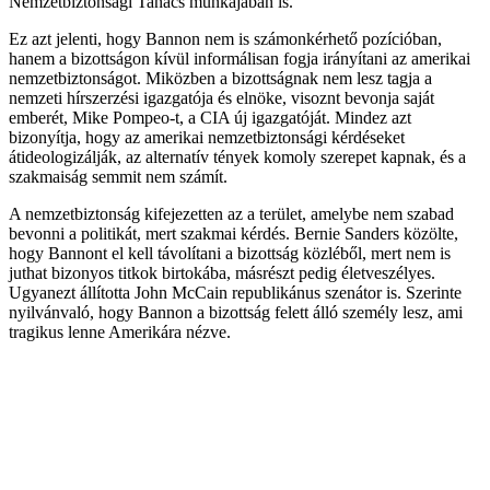
Nemzetbiztonsági Tanács munkájában is.
Ez azt jelenti, hogy Bannon nem is számonkérhető pozícióban,
hanem a bizottságon kívül informálisan fogja irányítani az amerikai
nemzetbiztonságot. Miközben a bizottságnak nem lesz tagja a
nemzeti hírszerzési igazgatója és elnöke, visoznt bevonja saját
emberét, Mike Pompeo-t, a CIA új igazgatóját. Mindez azt
bizonyítja, hogy az amerikai nemzetbiztonsági kérdéseket
átideologizálják, az alternatív tények komoly szerepet kapnak, és a
szakmaiság semmit nem számít.
A nemzetbiztonság kifejezetten az a terület, amelybe nem szabad
bevonni a politikát, mert szakmai kérdés. Bernie Sanders közölte,
hogy Bannont el kell távolítani a bizottság közléből, mert nem is
juthat bizonyos titkok birtokába, másrészt pedig életveszélyes.
Ugyanezt állította John McCain republikánus szenátor is. Szerinte
nyilvánvaló, hogy Bannon a bizottság felett álló személy lesz, ami
tragikus lenne Amerikára nézve.