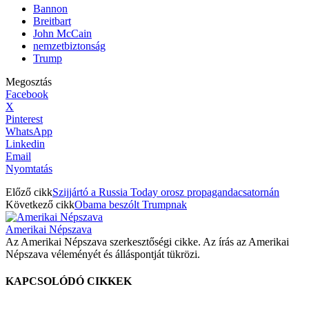
Bannon
Breitbart
John McCain
nemzetbiztonság
Trump
Megosztás
Facebook
X
Pinterest
WhatsApp
Linkedin
Email
Nyomtatás
Előző cikk
Szijjártó a Russia Today orosz propagandacsatornán
Következő cikk
Obama beszólt Trumpnak
Amerikai Népszava
Az Amerikai Népszava szerkesztőségi cikke. Az írás az Amerikai
Népszava véleményét és álláspontját tükrözi.
KAPCSOLÓDÓ CIKKEK