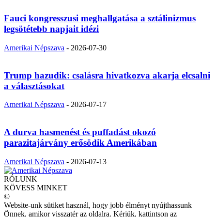
Fauci kongresszusi meghallgatása a sztálinizmus
legsötétebb napjait idézi
Amerikai Népszava
-
2026-07-30
Trump hazudik: csalásra hivatkozva akarja elcsalni
a választásokat
Amerikai Népszava
-
2026-07-17
A durva hasmenést és puffadást okozó
parazitajárvány erősödik Amerikában
Amerikai Népszava
-
2026-07-13
RÓLUNK
KÖVESS MINKET
©
Website-unk sütiket használ, hogy jobb élményt nyújthassunk
Önnek, amikor visszatér az oldalra. Kérjük, kattintson az