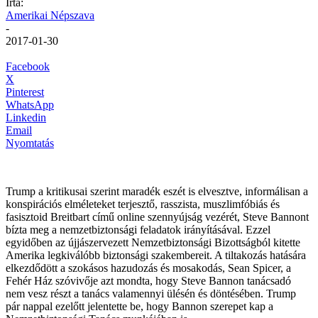
Írta:
Amerikai Népszava
-
2017-01-30
Facebook
X
Pinterest
WhatsApp
Linkedin
Email
Nyomtatás
Trump a kritikusai szerint maradék eszét is elvesztve, informálisan a
konspirációs elméleteket terjesztő, rasszista, muszlimfóbiás és
fasisztoid Breitbart című online szennyújság vezérét, Steve Bannont
bízta meg a nemzetbiztonsági feladatok irányításával. Ezzel
egyidőben az újjászervezett Nemzetbiztonsági Bizottságból kitette
Amerika legkiválóbb biztonsági szakembereit. A tiltakozás hatására
elkezdődött a szokásos hazudozás és mosakodás, Sean Spicer, a
Fehér Ház szóvivője azt mondta, hogy Steve Bannon tanácsadó
nem vesz részt a tanács valamennyi ülésén és döntésében. Trump
pár nappal ezelőtt jelentette be, hogy Bannon szerepet kap a