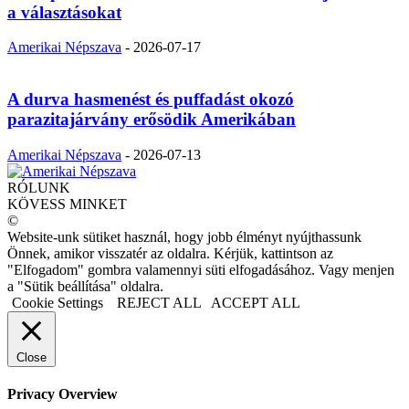
a választásokat
Amerikai Népszava
-
2026-07-17
A durva hasmenést és puffadást okozó
parazitajárvány erősödik Amerikában
Amerikai Népszava
-
2026-07-13
RÓLUNK
KÖVESS MINKET
©
Website-unk sütiket használ, hogy jobb élményt nyújthassunk
Önnek, amikor visszatér az oldalra. Kérjük, kattintson az
"Elfogadom" gombra valamennyi süti elfogadásához. Vagy menjen
a "Sütik beállítása" oldalra.
Cookie Settings
REJECT ALL
ACCEPT ALL
Close
Privacy Overview