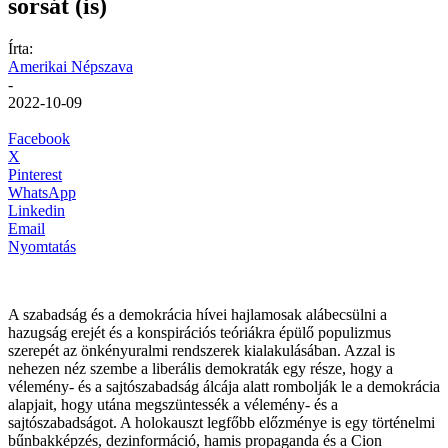
sorsát (is)
Írta:
Amerikai Népszava
-
2022-10-09
Facebook
X
Pinterest
WhatsApp
Linkedin
Email
Nyomtatás
A szabadság és a demokrácia hívei hajlamosak alábecsülni a
hazugság erejét és a konspirációs teóriákra épülő populizmus
szerepét az önkényuralmi rendszerek kialakulásában. Azzal is
nehezen néz szembe a liberális demokraták egy része, hogy a
vélemény- és a sajtószabadság álcája alatt rombolják le a demokrácia
alapjait, hogy utána megszüntessék a vélemény- és a
sajtószabadságot. A holokauszt legfőbb előzménye is egy történelmi
bűnbakképzés, dezinformáció, hamis propaganda és a Cion