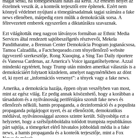
magát senki, ha tömeglélektani hatás alá kerül. Az értelem helyét az
érzelmek veszik át, a konteók terjesztői erre építenek. Ezért nem
könnyű védelmet nyújtani a tömegtársadalmak tagjai számára a fake
news ellenében, márpedig ezen múlik a demokráciák sorsa. A
félrevezetett emberek egyszerűen a diktatúrákra szavaznak.
Ezt világították meg nagyon látványos formában az Ethnic Media
Services által rendezett sajtóbeszélgetés résztvevői, Mekela
Panditharatne, a Brennan Center Demokrácia Program jogtanácsosa,
Tamoa Calzadilla, a Factchequeado.com tényellenőrző website
ügyvezető szerkesztője, Rong Xiaoqing, a Sing Tao Daily riportere
és Vanessa Cardenas, az America’s Voice igazgatóhelyettese. Azzal
mindenki egytértett, hogy Trump után minden amerikai választás is a
demokráciáért folytaott küzdelem, amelyet nagymértékben az dönt
el, ki nyeri az „információs versenyt”: a tények vagy a fake news.
Amerika, a demokrácia hazája, éppen olyan veszélyben van most,
mint az egész világ. Ez pedig annak kösöznhető, hogy a korábban a
társadalom és a nyilvánosság perifériájára szorult fake news és
ellenőrzés nélküli, hamis propaganda, a dezinformáció és a populista
propaganda polgárjogot nyert, és az ellenőrzött, demokratikus
médiával, nyilvánossággal azonos szintre került. Súlyosbítja ezt a
helyzetet, hogy a szélsőjobboldalra tolódott trumpista republikánus
párt sajtója, a tömegeket elérő hivatalos jobboldali média is a fake
news, a hamis propaganda és a konteók terjesztője, mint a Fox