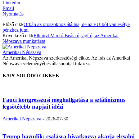
Linkedin
Email
Nyomtatás
Előző cikk
Orbán az oroszokhoz átállna, de az EU-ból van esélye
pénzhez jutni
Következő cikk
Elhunyt Markó Beáta újságíró, az Amerikai
Népszava munkatársa
Amerikai Népszava
Az Amerikai Népszava szerkesztőségi cikke. Az írás az Amerikai
Népszava véleményét és álláspontját tükrözi.
KAPCSOLÓDÓ CIKKEK
Fauci kongresszusi meghallgatása a sztálinizmus
legsötétebb napjait idézi
Amerikai Népszava
-
2026-07-30
Trump hazudik: csalásra hivatkozva akarja elcsalni