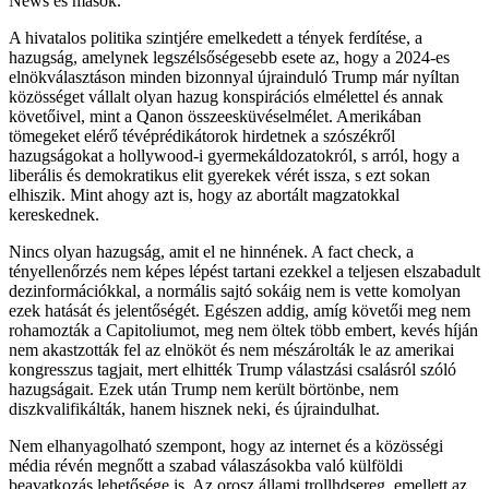
News és mások.
A hivatalos politika szintjére emelkedett a tények ferdítése, a
hazugság, amelynek legszélsőségesebb esete az, hogy a 2024-es
elnökválasztáson minden bizonnyal újrainduló Trump már nyíltan
közösséget vállalt olyan hazug konspirációs elmélettel és annak
követőivel, mint a Qanon összeesküvéselmélet. Amerikában
tömegeket elérő tévéprédikátorok hirdetnek a szószékről
hazugságokat a hollywood-i gyermekáldozatokról, s arról, hogy a
liberális és demokratikus elit gyerekek vérét issza, s ezt sokan
elhiszik. Mint ahogy azt is, hogy az abortált magzatokkal
kereskednek.
Nincs olyan hazugság, amit el ne hinnének. A fact check, a
tényellenőrzés nem képes lépést tartani ezekkel a teljesen elszabadult
dezinformációkkal, a normális sajtó sokáig nem is vette komolyan
ezek hatását és jelentőségét. Egészen addig, amíg követői meg nem
rohamozták a Capitoliumot, meg nem öltek több embert, kevés híján
nem akastzották fel az elnököt és nem mészárolták le az amerikai
kongresszus tagjait, mert elhitték Trump válastzási csalásról szóló
hazugságait. Ezek után Trump nem került börtönbe, nem
diszkvalifikálták, hanem hisznek neki, és újraindulhat.
Nem elhanyagolható szempont, hogy az internet és a közösségi
média révén megnőtt a szabad válaszásokba való külföldi
beavatkozás lehetősége is. Az orosz állami trollhdsereg, emellett az