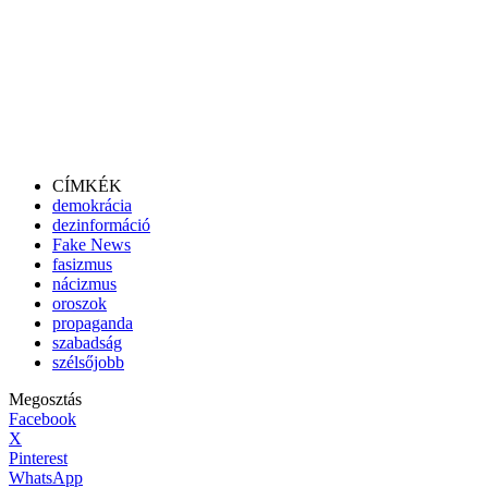
CÍMKÉK
demokrácia
dezinformáció
Fake News
fasizmus
nácizmus
oroszok
propaganda
szabadság
szélsőjobb
Megosztás
Facebook
X
Pinterest
WhatsApp