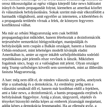
orosz titkosszolgálat az egész világra kitejedő fake news hálózatot
irányít és hamis propagandát folytat, kiemelten az amerikai közélet
és választások befolyásolására. Sokak szerint már-már elkezdődött a
harmadik világháború, amit egyelőre az interneten, a kibertérben és
a propaganda területén vívnak a felek, de könnyen fegyveres
konfliktussá válhat.
Ma már az orbáni Magyarország sem csak belföldi
propagandagyárat működtet, hanem létrehoztak a dezinformációk
terjesztésére nemzetközi hírügynökséget, manipulálják és
befolyásolják nem csupán a Balkán országait, hanem a fasiszta
Orbán-rendszert, mint lehetséges modellt kívánják eladni
Amerikában is, amire az egyre inkább szélsőjobboldalra sodródó
republikánus párt jelentős része vevőnek is látszik. Miközben
fogalmuk sincs, hogy ez a valóságban mit jelent. Olyan országot
még Trump szélsőséges követői sem szeretnének, mint az illiberális
fasiszta Magyarország.
A harc még nem dőlt el, de minden választás egy próba, amelynek
tétje a szabadság és a demokrácia. Az eredmény pedig nem a
választási urnáknál dől el, hanem már korábban eldől a fejekben,
ami a fake news, a dezinformáció, a hamis propaganda erejének és
befolyásának függvénye. Amíg a józan, tárgyszerű, objektív és
tényeket bizonyító média képes az emberek józanságát megtartani,
addig képes a demokrácia fennmaradni. Ha az ellenség győz, a