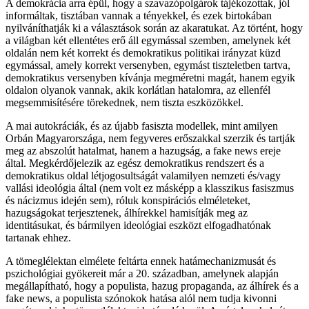
A demokrácia arra épül, hogy a szavazópolgárok tájékozottak, jól
informáltak, tisztában vannak a tényekkel, és ezek birtokában
nyilváníthatják ki a választások során az akaratukat. Az történt, hogy
a világban két ellentétes erő áll egymással szemben, amelynek két
oldalán nem két korrekt és demokratikus politikai irányzat küzd
egymással, amely korrekt versenyben, egymást tiszteletben tartva,
demokratikus versenyben kívánja megméretni magát, hanem egyik
oldalon olyanok vannak, akik korlátlan hatalomra, az ellenfél
megsemmisítésére törekednek, nem tiszta eszközökkel.
A mai autokráciák, és az újabb fasiszta modellek, mint amilyen
Orbán Magyarországa, nem fegyveres erőszakkal szerzik és tartják
meg az abszolút hatalmat, hanem a hazugság, a fake news ereje
által. Megkérdőjelezik az egész demokratikus rendszert és a
demokratikus oldal létjogosultságát valamilyen nemzeti és/vagy
vallási ideológia által (nem volt ez másképp a klasszikus fasiszmus
és nácizmus idején sem), róluk konspirációs elméleteket,
hazugságokat terjesztenek, álhírekkel hamisítják meg az
identitásukat, és bármilyen ideológiai eszközt elfogadhatónak
tartanak ehhez.
A tömeglélektan elmélete feltárta ennek hatámechanizmusát és
pszichológiai gyökereit már a 20. században, amelynek alapján
megállapítható, hogy a populista, hazug propaganda, az álhírek és a
fake news, a populista szónokok hatása alól nem tudja kivonni