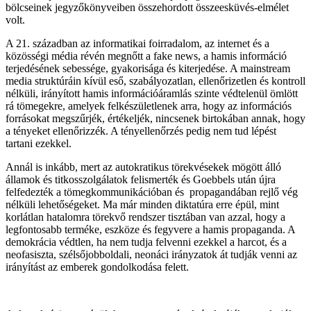
bölcseinek jegyzőkönyveiben összehordott összeesküvés-elmélet
volt.
A 21. században az informatikai foirradalom, az internet és a
közösségi média révén megnőtt a fake news, a hamis információ
terjedésének sebessége, gyakorisága és kiterjedése. A mainstream
media struktúráin kívül eső, szabályozatlan, ellenőrizetlen és kontroll
nélküli, irányított hamis információáramlás szinte védtelenül ömlött
rá tömegekre, amelyek felkészületlenek arra, hogy az információs
forrásokat megszűrjék, értékeljék, nincsenek birtokában annak, hogy
a tényeket ellenőrizzék. A tényellenőrzés pedig nem tud lépést
tartani ezekkel.
Annál is inkább, mert az autokratikus törekvésekek mögött álló
államok és titkosszolgálatok felismerték és Goebbels után újra
felfedezték a tömegkommunikációban és propagandában rejlő vég
nélküli lehetőségeket. Ma már minden diktatúra erre épül, mint
korlátlan hatalomra törekvő rendszer tisztában van azzal, hogy a
legfontosabb terméke, eszköze és fegyvere a hamis propaganda. A
demokrácia védtlen, ha nem tudja felvenni ezekkel a harcot, és a
neofasiszta, szélsőjobboldali, neonáci irányzatok át tudják venni az
irányítást az emberek gondolkodása felett.