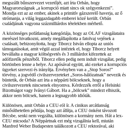
megszállt bűnszervezet vezetőjét, azt írta Orbán, hogy
Magyarországnak „a korrupció miatt sincs ok szégyenkezni”.
Mondja ezt az az ember, akinek a primitív gázszerelő haverja, az ő
strómanja, a világ leggazdagabb emberei közé került. Orbán
családjának vagyona százmilliárdos tételekben mérhető.
A közönséges pofátlanság kategóriája, hogy az OLAF vizsgálataira
merészel hivatkozni, amely megállapította a fatolvaj vejének a
csalásait, bebizonyította, hogy Tiborcz István ellopta az uniós
támogatásokat, amit végül azzal intéztek el, hogy Tiborcz helyett
bevállalta a magyar költségvetés és 3 milliárdot kifezettek az
adófizetők pénzéből. Tiborcz ellen pedig nem indult vizsgálat, pedig
börtönben lenne a helye. Az apósával együtt, aki ezeket a korrupciós
ügyeket szervezi és irányítja. Érvényben van a „Stop Soros!”
törvény, a jogvédő civilszervezeteket „Soros-hálózatnak” nevezik és
büntetik, de Orbán azt írta a néppárti bölcseknek, hogy a
civilszervezetek nincsenek elnyomva. Kérdezzék erről a Helsinki
Bizottságot vagy Iványi Gábort. Ha a „bölcsek” mindezt elhiszik,
akkor nem bölcsek, hanem a legnagyobb idióták.
Különösen, amit Orbán a CEU-ról ír. A cinikus arcátlanság
minősíthetetlen példája, hogy azt állítja, a CEU önként távozott
Bécsbe, senki nem vegzálta, különösen a kormány nem. Hát a lex-
CEU micsoda? A Néppártnak ezt még vizsgálnia kell, miután
Manfred Weber Budapesten találkozott a CEU rektorával, aki