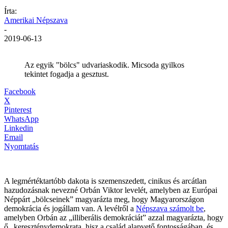
Írta:
Amerikai Népszava
-
2019-06-13
Az egyik "bölcs" udvariaskodik. Micsoda gyilkos
tekintet fogadja a gesztust.
Facebook
X
Pinterest
WhatsApp
Linkedin
Email
Nyomtatás
A legmértéktartóbb dakota is szemenszedett, cinikus és arcátlan
hazudozásnak nevezné Orbán Viktor levelét, amelyben az Európai
Néppárt „bölcseinek” magyarázta meg, hogy Magyarországon
demokrácia és jogállam van. A levélről a
Népszava számolt be
,
amelyben Orbán az „illiberális demokráciát” azzal magyarázta, hogy
ő „kereszténydemokrata, hisz a család alapvető fontosságában, és