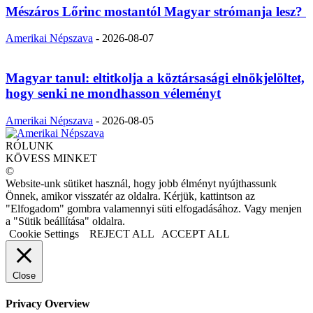
Mészáros Lőrinc mostantól Magyar strómanja lesz?
Amerikai Népszava
-
2026-08-07
Magyar tanul: eltitkolja a köztársasági elnökjelöltet,
hogy senki ne mondhasson véleményt
Amerikai Népszava
-
2026-08-05
RÓLUNK
KÖVESS MINKET
©
Website-unk sütiket használ, hogy jobb élményt nyújthassunk
Önnek, amikor visszatér az oldalra. Kérjük, kattintson az
"Elfogadom" gombra valamennyi süti elfogadásához. Vagy menjen
a "Sütik beállítása" oldalra.
Cookie Settings
REJECT ALL
ACCEPT ALL
Close
Privacy Overview