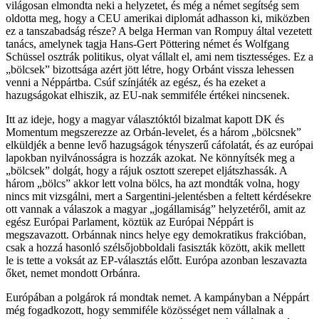
világosan elmondta neki a helyzetet, és még a német segítség sem
oldotta meg, hogy a CEU amerikai diplomát adhasson ki, miközben
ez a tanszabadság része? A belga Herman van Rompuy által vezetett
tanács, amelynek tagja Hans-Gert Pöttering német és Wolfgang
Schüssel osztrák politikus, olyat vállalt el, ami nem tisztességes. Ez a
„bölcsek” bizottsága azért jött létre, hogy Orbánt vissza lehessen
venni a Néppártba. Csúf színjáték az egész, és ha ezeket a
hazugságokat elhiszik, az EU-nak semmiféle értékei nincsenek.
Itt az ideje, hogy a magyar választóktól bizalmat kapott DK és
Momentum megszerezze az Orbán-levelet, és a három „bölcsnek”
elküldjék a benne levő hazugságok tényszerű cáfolatát, és az európai
lapokban nyilvánosságra is hozzák azokat. Ne könnyítsék meg a
„bölcsek” dolgát, hogy a rájuk osztott szerepet eljátszhassák. A
három „bölcs” akkor lett volna bölcs, ha azt mondták volna, hogy
nincs mit vizsgálni, mert a Sargentini-jelentésben a feltett kérdésekre
ott vannak a válaszok a magyar „jogállamiság” helyzetéről, amit az
egész Európai Parlament, köztük az Európai Néppárt is
megszavazott. Orbánnak nincs helye egy demokratikus frakcióban,
csak a hozzá hasonló szélsőjobboldali fasiszták között, akik mellett
le is tette a voksát az EP-választás előtt. Európa azonban leszavazta
őket, nemet mondott Orbánra.
Európában a polgárok rá mondtak nemet. A kampányban a Néppárt
még fogadkozott, hogy semmiféle közösséget nem vállalnak a