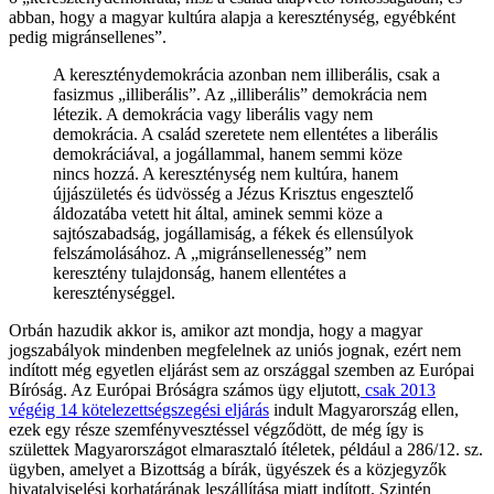
abban, hogy a magyar kultúra alapja a kereszténység, egyébként
pedig migránsellenes”.
A kereszténydemokrácia azonban nem illiberális, csak a
fasizmus „illiberális”. Az „illiberális” demokrácia nem
létezik. A demokrácia vagy liberális vagy nem
demokrácia. A család szeretete nem ellentétes a liberális
demokráciával, a jogállammal, hanem semmi köze
nincs hozzá. A kereszténység nem kultúra, hanem
újjászületés és üdvösség a Jézus Krisztus engesztelő
áldozatába vetett hit által, aminek semmi köze a
sajtószabadság, jogállamiság, a fékek és ellensúlyok
felszámolásához. A „migránsellenesség” nem
keresztény tulajdonság, hanem ellentétes a
kereszténységgel.
Orbán hazudik akkor is, amikor azt mondja, hogy a magyar
jogszabályok mindenben megfelelnek az uniós jognak, ezért nem
indított még egyetlen eljárást sem az országgal szemben az Európai
Bíróság. Az Európai Bróságra számos ügy eljutott,
csak 2013
végéig 14 kötelezettségszegési eljárás
indult Magyarország ellen,
ezek egy része szemfényvesztéssel végződött, de még így is
születtek Magyarországot elmarasztaló ítéletek, például a 286/12. sz.
ügyben, amelyet a Bizottság a bírák, ügyészek és a közjegyzők
hivatalviselési korhatárának leszállítása miatt indított. Szintén