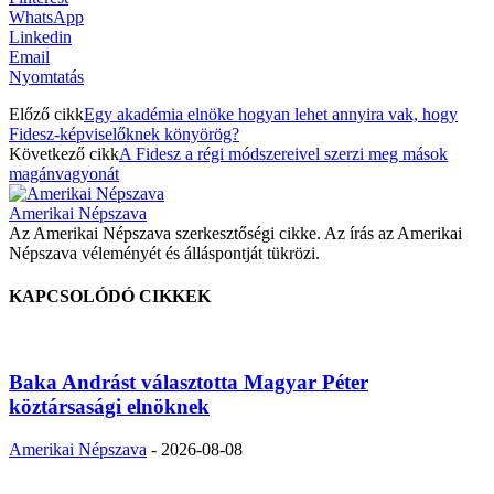
WhatsApp
Linkedin
Email
Nyomtatás
Előző cikk
Egy akadémia elnöke hogyan lehet annyira vak, hogy
Fidesz-képviselőknek könyörög?
Következő cikk
A Fidesz a régi módszereivel szerzi meg mások
magánvagyonát
Amerikai Népszava
Az Amerikai Népszava szerkesztőségi cikke. Az írás az Amerikai
Népszava véleményét és álláspontját tükrözi.
KAPCSOLÓDÓ CIKKEK
Baka Andrást választotta Magyar Péter
köztársasági elnöknek
Amerikai Népszava
-
2026-08-08