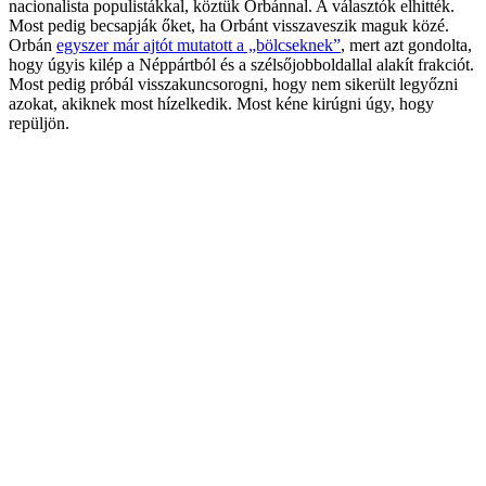
nacionalista populistákkal, köztük Orbánnal. A választók elhitték.
Most pedig becsapják őket, ha Orbánt visszaveszik maguk közé.
Orbán
egyszer már ajtót mutatott a „bölcseknek”
, mert azt gondolta,
hogy úgyis kilép a Néppártból és a szélsőjobboldallal alakít frakciót.
Most pedig próbál visszakuncsorogni, hogy nem sikerült legyőzni
azokat, akiknek most hízelkedik. Most kéne kirúgni úgy, hogy
repüljön.