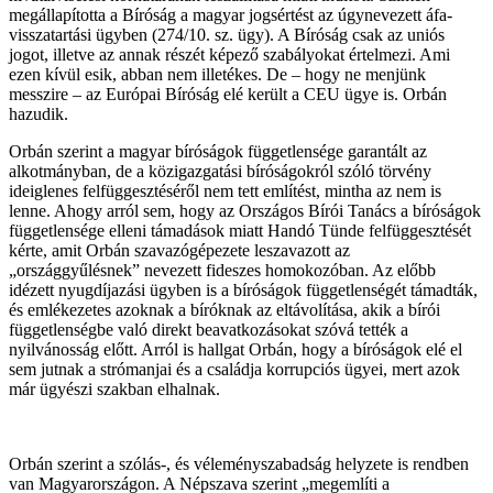
megállapította a Bíróság a magyar jogsértést az úgynevezett áfa-
visszatartási ügyben (274/10. sz. ügy). A Bíróság csak az uniós
jogot, illetve az annak részét képező szabályokat értelmezi. Ami
ezen kívül esik, abban nem illetékes. De – hogy ne menjünk
messzire – az Európai Bíróság elé került a CEU ügye is. Orbán
hazudik.
Orbán szerint a magyar bíróságok függetlensége garantált az
alkotmányban, de a közigazgatási bíróságokról szóló törvény
ideiglenes felfüggesztéséről nem tett említést, mintha az nem is
lenne. Ahogy arról sem, hogy az Országos Bírói Tanács a bíróságok
függetlensége elleni támadások miatt Handó Tünde felfüggesztését
kérte, amit Orbán szavazógépezete leszavazott az
„országgyűlésnek” nevezett fideszes homokozóban. Az előbb
idézett nyugdíjazási ügyben is a bíróságok függetlenségét támadták,
és emlékezetes azoknak a bíróknak az eltávolítása, akik a bírói
függetlenségbe való direkt beavatkozásokat szóvá tették a
nyilvánosság előtt. Arról is hallgat Orbán, hogy a bíróságok elé el
sem jutnak a strómanjai és a családja korrupciós ügyei, mert azok
már ügyészi szakban elhalnak.
Orbán szerint a szólás-, és véleményszabadság helyzete is rendben
van Magyarországon. A Népszava szerint „megemlíti a