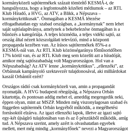
kormányközeli sajtótermékek százait tömörítő KESMÁ-t, de
hangsúlyozza, hogy a legfontosabb közéleti médiumok – az RTL
Klub Híradó, a HVG, az ATV, a Blikk, a Népszava –
kormánykritikusak”. Önmagában a KESMÁ létezése
elfogadhatatlan egy szabad országban, a „kormánynak” nem lehet
saját sajtóalapítványa, amelynek a bekebelezése önmagában is a
bűnözés a kategóriája. A teljes közmédia, a teljes vidéki sajtó, az
ország által nézett közszolgálati televízió, mind a központi
propaganda kezében van. Az írásos sajtótermékek 85%-a a
KESMÁ-nál van. Az RTL Klub közönségaránya főműsoridőben
17% körül van, és az RTL Klub meg sem közelíti azt a híradóját,
amikor még sajtószabadság volt Magyarországon. Hol van a
Népszabadság? Az ATV lenne „kormánykritikus”, „ellenzéki”, az
Orbánnak kampányoló szektavezér tulajdonosával, aki milliárdokat
kaszál Orbántól ezért?
Országos rádió csak kormányközeli van, amin a propagandát
nyomatják. A HVG budapesti rétegújság, a Népszava Orbán
kitartottja, és pontosan addig mehet el, ameddig megengedik neki,
éppen olyan, mint az MSZP. Minden még viszonylagosan szabad és
független sajtótermék Orbán kegyéből működik, a megélhetési
forrásoktól elzárva. Az igazi ellenzéki lapok, illetve az igazi sajtó
egy-két újságíró tulajdonában van és az ő pénzükből működik, amíg
tud. A Népszava szerint, amely azért is olvashatatlan egyebek
mellett, mert még mindig „kormányfőnek” nevezi a Magyarországot