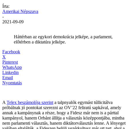
Írta:
Amerikai Népszava
-
2021-09-09
Háttérban az egykori demokrácia jelképe, a parlament,
előtérben a diktatúra jelképe.
Facebook
X
Pinterest
WhatsApp
Linkedin
Email
Nyomtatás
A
Telex beszámolója szerint
a talpnyalók egymást túllicitálva
próbálnak jó pontokat szerezni az OV’22 feliratú sapkával, amely
annak a kampánynak a része, hogy a Fidesz már nem is a párttal
kampányol, hanem Orbánt állítja a választás középpontjába, mintha
nem parlamenti választás, hanem diktátorválasztás lenne. A lényeget
valóban eltalálták, a Fideszen belüli vezérkultusz már ott tart, ahol a