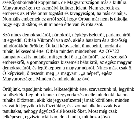
szélsőjobboldaltól koppintani, de Magyarországon más a kultúra.
Magyarországon ez személyi kultuszt jelent. Nem szeretik az
emberek az efféle önmutogatást és kivagyiságot, ha más csinálja.
Normális embernek ez arról szól, hogy Orbán már nem is titkolja,
hogy egy diktátor, és itt minden érte van és róla szól.
Szó nincs demokráciáról, pártokról, népképviseletről, parlamentről,
itt egyedül Orbán Viktorról van szó, akié a hatalom és a dicsőség
mindörökkön örökké. Őt kell képviselni, ünnepelni, hordani a
ruhán, lelkesedni érte. Orbán minden mindenben. Az OV’22
kampány azt is mutatja, mit gondol ő a „pártjáról”, az őt szolgáló
emberekről, a gombnyomásra kiszemelt bábukról, az egész magyar
demokráciáról, és legfőképpen a magyar népről. Nincs más, csak ő.
Ő képviseli, ő testesíti meg „a magyart”, „a népet”, egész
Magyarországot. Minden és mindenki az övé.
Örüljünk, tapsoljunk neki, lelkesedjünk érte, szavazzunk rá, legyünk
rá büszkék. Legjobb lenne a fegyverkezés mellé mindenkit katona
ruhába öltöztetni, akik kis jegyzetfüzettel járnak körülötte, minden
szavát feljegyzik a kis füzetükbe, és azonnal alkalmazzák is a
tanultakat, nehogy ágyúcső elé kössék őket. Most még csak
jelképesen, egzisztenciálisan, de ki tudja, mit hoz a jövő.