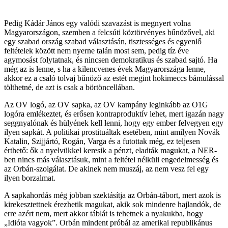
Pedig Kádár János egy valódi szavazást is megnyert volna
Magyarországon, szemben a felcsúti köztörvényes bűnözővel, aki
egy szabad ország szabad választásán, tisztességes és egyenlő
feltételek között nem nyerne talán most sem, pedig tíz éve
agymosást folytatnak, és nincsen demokratikus és szabad sajtó. Ha
még az is lenne, s ha a kilencvenes évek Magyarországa lenne,
akkor ez a csaló tolvaj bűnöző az estét megint hokimeccs bámulással
tölthetné, de azt is csak a börtöncellában.
Az OV logó, az OV sapka, az OV kampány leginkább az O1G
logóra emlékeztet, és erősen kontraproduktív lehet, mert igazán nagy
seggnyalónak és hülyének kell lenni, hogy egy ember felvegyen egy
ilyen sapkát. A politikai prostituáltak esetében, mint amilyen Novák
Katalin, Szijjártó, Rogán, Varga és a futottak még, ez teljesen
érthető: ők a nyelvükkel keresik a pénzt, eladták magukat, a NER-
ben nincs más választásuk, mint a feltétel nélküli engedelmesség és
az Orbán-szolgálat. De akinek nem muszáj, az nem vesz fel egy
ilyen borzalmat.
A sapkahordás még jobban szektásítja az Orbán-tábort, mert azok is
kirekesztettnek érezhetik magukat, akik sok mindenre hajlandók, de
erre azért nem, mert akkor táblát is tehetnek a nyakukba, hogy
„Idióta vagyok”. Orbán mindent próbál az amerikai republikánus