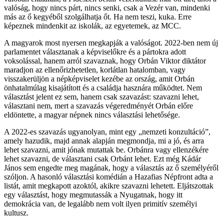
valóság, hogy nincs párt, nincs senki, csak a Vezér van, mindenki
más az ő kegyéből szolgálhatja őt. Ha nem teszi, kuka. Erre
képeznek mindenkit az iskolák, az egyetemek, az MCC.
A magyarok most nyersen megkapják a valóságot. 2022-ben nem új
parlamentet választanak a képviselőkre és a pártokra adott
voksolással, hanem arról szavaznak, hogy Orbán Viktor diktátor
maradjon az ellenőrizhetetlen, korlátlan hatalomban, vagy
visszakerüljön a népképviselet kezébe az ország, amit Orbán
önhatalmúlag kisajátított és a családja hasznára működtet. Nem
választást jelent ez sem, hanem csak szavazást: szavazni lehet,
választani nem, mert a szavazás végeredményét Orbán előre
eldöntette, a magyar népnek nincs választási lehetősége.
A 2022-es szavazás ugyanolyan, mint egy „nemzeti konzultáció”,
amely hazudik, majd annak alapján megmondja, mi a jó, és arra
lehet szavazni, amit jónak mutattak be. Orbánra vagy ellenzékére
lehet szavazni, de választani csak Orbánt lehet. Ezt még Kádár
János sem engedte meg magának, hogy a választás az ő személyéről
szóljon. A hasonló választási komédián a Hazafias Népfront adta a
listát, amit megkapott azoktól, akikre szavazni lehetett. Eljátszottak
egy választást, hogy megmutassák a Nyugatnak, hogy itt
demokrácia van, de legalább nem volt ilyen primitív személyi
kultusz.