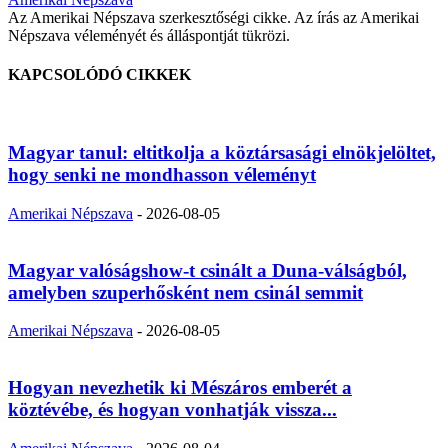
Az Amerikai Népszava szerkesztőségi cikke. Az írás az Amerikai
Népszava véleményét és álláspontját tükrözi.
KAPCSOLÓDÓ CIKKEK
Magyar tanul: eltitkolja a köztársasági elnökjelöltet,
hogy senki ne mondhasson véleményt
Amerikai Népszava
-
2026-08-05
Magyar valóságshow-t csinált a Duna-válságból,
amelyben szuperhősként nem csinál semmit
Amerikai Népszava
-
2026-08-05
Hogyan nevezhetik ki Mészáros emberét a
köztévébe, és hogyan vonhatják vissza...