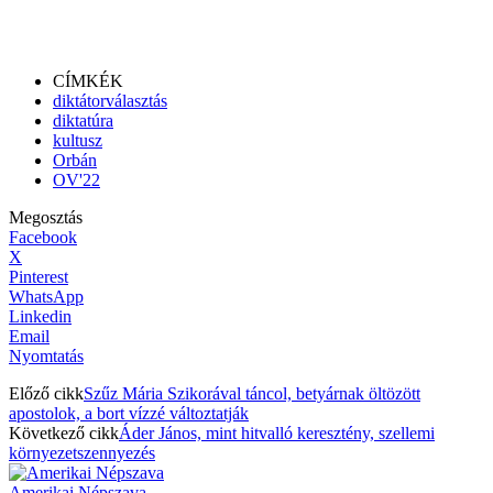
CÍMKÉK
diktátorválasztás
diktatúra
kultusz
Orbán
OV'22
Megosztás
Facebook
X
Pinterest
WhatsApp
Linkedin
Email
Nyomtatás
Előző cikk
Szűz Mária Szikorával táncol, betyárnak öltözött
apostolok, a bort vízzé változtatják
Következő cikk
Áder János, mint hitvalló keresztény, szellemi
környezetszennyezés
Amerikai Népszava