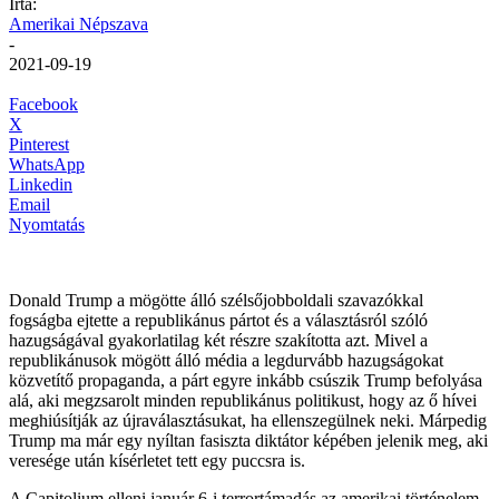
Írta:
Amerikai Népszava
-
2021-09-19
Facebook
X
Pinterest
WhatsApp
Linkedin
Email
Nyomtatás
Donald Trump a mögötte álló szélsőjobboldali szavazókkal
fogságba ejtette a republikánus pártot és a választásról szóló
hazugságával gyakorlatilag két részre szakította azt. Mivel a
republikánusok mögött álló média a legdurvább hazugságokat
közvetítő propaganda, a párt egyre inkább csúszik Trump befolyása
alá, aki megzsarolt minden republikánus politikust, hogy az ő hívei
meghiúsítják az újraválasztásukat, ha ellenszegülnek neki. Márpedig
Trump ma már egy nyíltan fasiszta diktátor képében jelenik meg, aki
veresége után kísérletet tett egy puccsra is.
A Capitolium elleni január 6-i terrortámadás az amerikai történelem