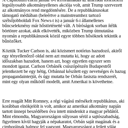
legsúlyosabb alkotmányellenes akciója volt, amit Trump szervezett
az alkotmányos rend megdöntésére. De a republikánusokat
támogató médiában (beleértve a mainstreamhez tartozó
szélsőjobboldali Fox News-t is) a január 6-i államellenes
bűncselekmény már hőstörténetté vált. A bíróságok sorban ítélik
börtönre azokat, akik elkövették, miközben Trump útmutatása
nyomán a republikánusok közül egyre többen hősöknek tekintik a
bűnözőket.
Köztük Tucker Carlson is, aki közismert notórius hazudozó, akiről
egy tényellenőrző oldal nem azt mutatta ki, hogy az adott
időszakban hazudott, hanem azt, hogy egyetlen egyszer sem
mondott igazat. Carlson Orbánék csúszópénzén Budapestről
jelentkezett be egy hétig, Orbánnal készített egy nevetséges és hazug
propagandainterjút, és úgy mutatta be Orbán fasiszta rendszerét,
mint egy olyan működő modellt, amit Amerikai is követhetne.
Erre reagált Mitt Romney, a régi vágású mérsékelt republikánus, aki
korábban elnökjelölt is volt, amikor az amerikai alkotmány napján
tartott ünnepi beszédében óva intett mindenkit a magyar példától.
Mint elmondta, Magyarországon súlyosan sérül a sajtószabadság,
figyelmen kívül hagyják a népakaratot, Orbán saját magának és a
cimboráinak halmoz fel vagyont. Magyarországot a fejlett világ