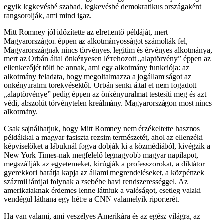
egyik legkevésbé szabad, legkevésbé demokratikus országaként
rangsorolják, ami mind igaz.
Mitt Romney jól időzítette az elrettentő példáját, mert
Magyarországon éppen az alkotmányosságot számolták fel,
Magyarországnak nincs törvényes, legitim és érvényes alkotmánya,
mert az Orbán által önkényesen létrehozott „alaptörvény” éppen az
ellenkezőjét tölti be annak, ami egy alkotmány funkciója: az
alkotmány feladata, hogy megoltalmazza a jogállamiságot az
önkényuralmi törekvésektől. Orbán senki által el nem fogadott
„alaptörvénye” pedig éppen az önkényuralmat testesíti meg és azt
védi, abszolút törvénytelen kreálmány. Magyarországon most nincs
alkotmány.
Csak sajnálhatjuk, hogy Mitt Romney nem érzékeltette hasznos
példákkal a magyar fasiszta rezsim természetét, ahol az ellenzéki
képviselőket a lábuknál fogva dobják ki a közmédiából, kivégzik a
New York Times-nak megfelelő legnagyobb magyar napilapot,
megszállják az egyetemeket, kirúgják a professzorokat, a diktátor
gyerekkori barátja kapja az állami megrendeléseket, a közpénzek
százmilliárdjai folynak a zsebébe havi rendszerességgel. Az
amerikaiaknak érdemes lenne látniuk a valóságot, esetleg valaki
vendégül láthaná egy hétre a CNN valamelyik riporterét.
Ha van valami, ami veszélyes Amerikára és az egész világra, az