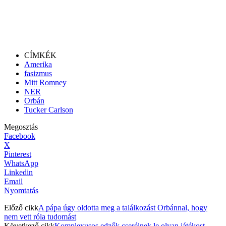
CÍMKÉK
Amerika
fasizmus
Mitt Romney
NER
Orbán
Tucker Carlson
Megosztás
Facebook
X
Pinterest
WhatsApp
Linkedin
Email
Nyomtatás
Előző cikk
A pápa úgy oldotta meg a találkozást Orbánnal, hogy
nem vett róla tudomást
Következő cikk
Komplexusos edzők cserélnek le olyan játékost,