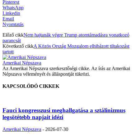
Pinterest
WhatsApp
Linkedin
Email
Nyomtatás
Előző cikk
Nem hajtanák végre Trump atomtámadásra vonatkozó
parancsát
Következő cikk
A Közös Ország Mozgalom elhibázott tiltakozást
tartott
Amerikai Népszava
Az Amerikai Népszava szerkesztőségi cikke. Az írás az Amerikai
Népszava véleményét és álláspontját tükrözi.
KAPCSOLÓDÓ CIKKEK
Fauci kongresszusi meghallgatása a sztálinizmus
legsötétebb napjait idézi
Amerikai Népszava
-
2026-07-30