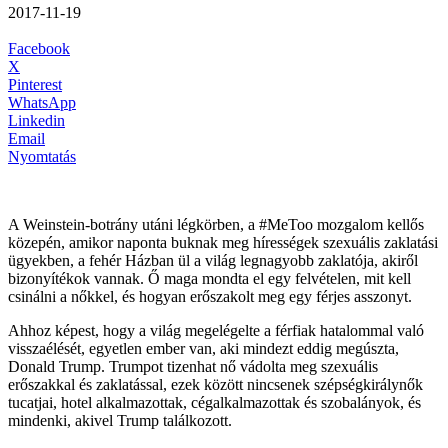
2017-11-19
Facebook
X
Pinterest
WhatsApp
Linkedin
Email
Nyomtatás
A Weinstein-botrány utáni légkörben, a #MeToo mozgalom kellős
közepén, amikor naponta buknak meg hírességek szexuális zaklatási
ügyekben, a fehér Házban ül a világ legnagyobb zaklatója, akiről
bizonyítékok vannak. Ő maga mondta el egy felvételen, mit kell
csinálni a nőkkel, és hogyan erőszakolt meg egy férjes asszonyt.
Ahhoz képest, hogy a világ megelégelte a férfiak hatalommal való
visszaélését, egyetlen ember van, aki mindezt eddig megúszta,
Donald Trump. Trumpot tizenhat nő vádolta meg szexuális
erőszakkal és zaklatással, ezek között nincsenek szépségkirálynők
tucatjai, hotel alkalmazottak, cégalkalmazottak és szobalányok, és
mindenki, akivel Trump találkozott.