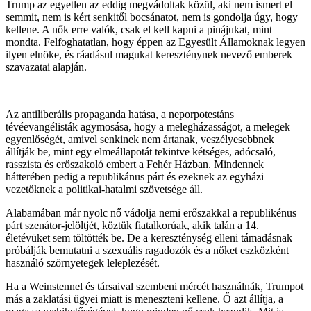
Trump az egyetlen az eddig megvádoltak közül, aki nem ismert el
semmit, nem is kért senkitől bocsánatot, nem is gondolja úgy, hogy
kellene. A nők erre valók, csak el kell kapni a pinájukat, mint
mondta. Felfoghatatlan, hogy éppen az Egyesült Államoknak legyen
ilyen elnöke, és ráadásul magukat kereszténynek nevező emberek
szavazatai alapján.
Az antiliberális propaganda hatása, a neporpotestáns
tévéevangélisták agymosása, hogy a melegházasságot, a melegek
egyenlőségét, amivel senkinek nem ártanak, veszélyesebbnek
állítják be, mint egy elmeállapotát tekintve kétséges, adócsaló,
rasszista és erőszakoló embert a Fehér Házban. Mindennek
hátterében pedig a republikánus párt és ezeknek az egyházi
vezetőknek a politikai-hatalmi szövetsége áll.
Alabamában már nyolc nő vádolja nemi erőszakkal a republikénus
párt szenátor-jelöltjét, köztük fiatalkorúak, akik talán a 14.
életévüket sem töltötték be. De a kereszténység elleni támadásnak
próbálják bemutatni a szexuális ragadozók és a nőket eszközként
használó szörnyetegek leleplezését.
Ha a Weinstennel és társaival szembeni mércét használnák, Trumpot
más a zaklatási ügyei miatt is meneszteni kellene. Ő azt állítja, a