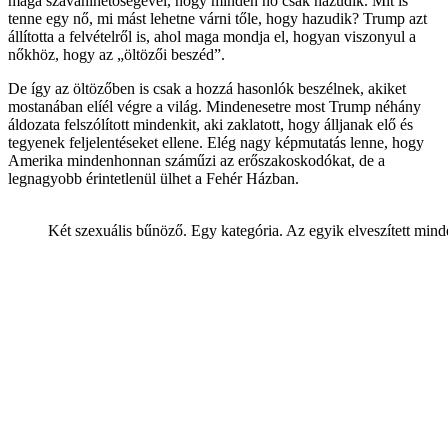
maga szavahihetőségével, hogy minden nő csak hazudik. Mit is
tenne egy nő, mi mást lehetne várni tőle, hogy hazudik? Trump azt
állította a felvételről is, ahol maga mondja el, hogyan viszonyul a
nőkhöz, hogy az „öltözői beszéd”.
De így az öltözőben is csak a hozzá hasonlók beszélnek, akiket
mostanában elíél végre a világ. Mindenesetre most Trump néhány
áldozata felszólított mindenkit, aki zaklatott, hogy álljanak elő és
tegyenek feljelentéseket ellene. Elég nagy képmutatás lenne, hogy
Amerika mindenhonnan száműzi az erőszakoskodókat, de a
legnagyobb érintetlenül ülhet a Fehér Házban.
Két szexuális bűnöző. Egy kategória. Az egyik elveszített mind