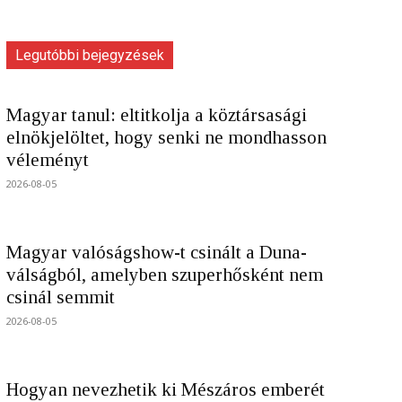
Legutóbbi bejegyzések
Magyar tanul: eltitkolja a köztársasági
elnökjelöltet, hogy senki ne mondhasson
véleményt
2026-08-05
Magyar valóságshow-t csinált a Duna-
válságból, amelyben szuperhősként nem
csinál semmit
2026-08-05
Hogyan nevezhetik ki Mészáros emberét