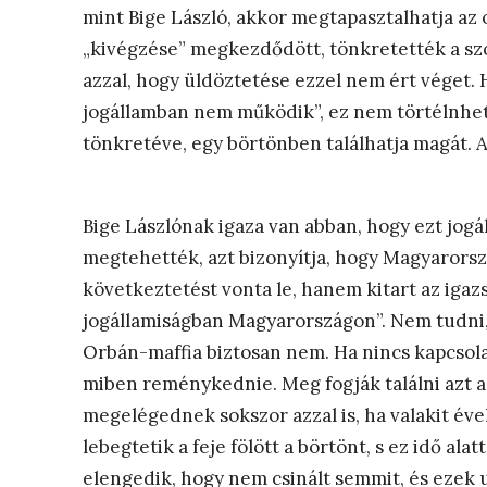
mint Bige László, akkor megtapasztalhatja az
„kivégzése” megkezdődött, tönkretették a szol
azzal, hogy üldöztetése ezzel nem ért véget. 
jogállamban nem működik”, ez nem törtélnhet
tönkretéve, egy börtönben találhatja magát. A
Bige Lászlónak igaza van abban, hogy ezt jog
megtehették, azt bizonyítja, hogy Magyarorsz
következtetést vonta le, hanem kitart az igaz
jogállamiságban Magyarországon”. Nem tudni,
Orbán-maffia biztosan nem. Ha nincs kapcsolata
miben reménykednie. Meg fogják találni azt a 
megelégednek sokszor azzal is, ha valakit év
lebegtetik a feje fölött a börtönt, s ez idő a
elengedik, hogy nem csinált semmit, és ezek 