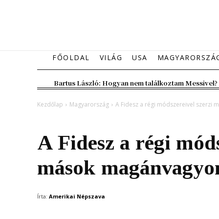
FŐOLDAL
VILÁG
USA
MAGYARORSZÁ
Bartus László: Hogyan nem találkoztam Messivel?
Kezdőlap
Magyarország
A Fidesz a régi módszereivel szerz
Magyarország
A Fidesz a régi móds
mások magánvagyo
Írta:
Amerikai Népszava