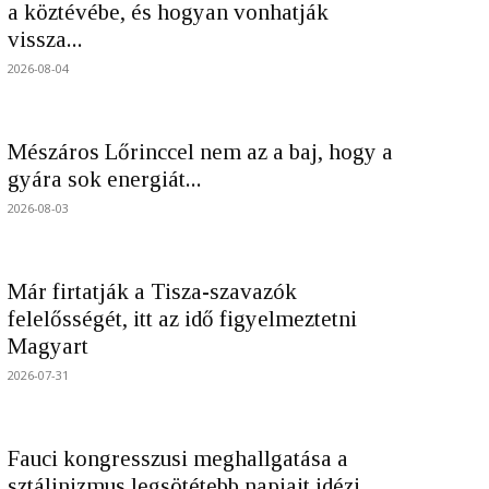
a köztévébe, és hogyan vonhatják
vissza...
2026-08-04
Mészáros Lőrinccel nem az a baj, hogy a
gyára sok energiát...
2026-08-03
Már firtatják a Tisza-szavazók
felelősségét, itt az idő figyelmeztetni
Magyart
2026-07-31
Fauci kongresszusi meghallgatása a
sztálinizmus legsötétebb napjait idézi