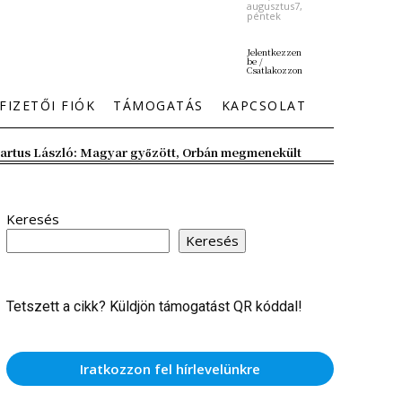
augusztus7,
péntek
Jelentkezzen
be /
Csatlakozzon
FIZETŐI FIÓK
TÁMOGATÁS
KAPCSOLAT
artus László: Magyar győzött, Orbán megmenekült
Keresés
Keresés
Tetszett a cikk? Küldjön támogatást QR kóddal!
Iratkozzon fel hírlevelünkre