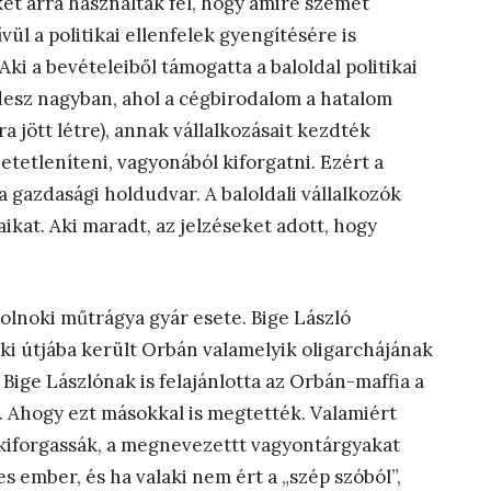
ket arra használták fel, hogy amire szemet
vül a politikai ellenfelek gyengítésére is
ki a bevételeiből támogatta a baloldal politikai
 Fidesz nagyban, ahol a cégbirodalom a hatalom
jött létre), annak vállalkozásait kezdték
hetetleníteni, vagyonából kiforgatni. Ezért a
a gazdasági holdudvar. A baloldali vállalkozók
aikat. Aki maradt, az jelzéseket adott, hogy
zolnoki műtrágya gyár esete. Bige László
i útjába került Orbán valamelyik oligarchájának
ige Lászlónak is felajánlotta az Orbán-maffia a
. Ahogy ezt másokkal is megtették. Valamiért
t kiforgassák, a megnevezettt vagyontárgyakat
 ember, és ha valaki nem ért a „szép szóból”,