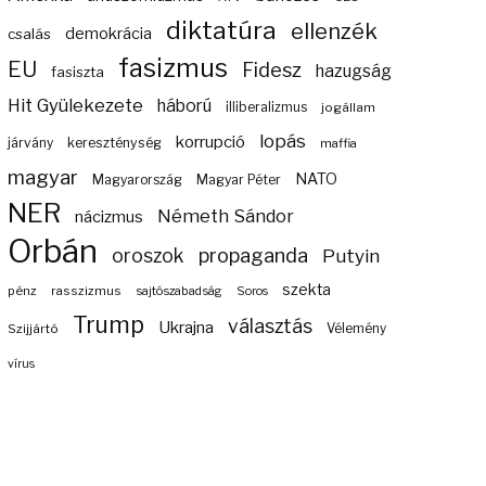
diktatúra
ellenzék
demokrácia
csalás
fasizmus
EU
Fidesz
hazugság
fasiszta
Hit Gyülekezete
háború
illiberalizmus
jogállam
lopás
korrupció
járvány
kereszténység
maffia
magyar
NATO
Magyarország
Magyar Péter
NER
Németh Sándor
nácizmus
Orbán
propaganda
oroszok
Putyin
szekta
pénz
rasszizmus
sajtószabadság
Soros
Trump
választás
Ukrajna
Szijjártó
Vélemény
vírus