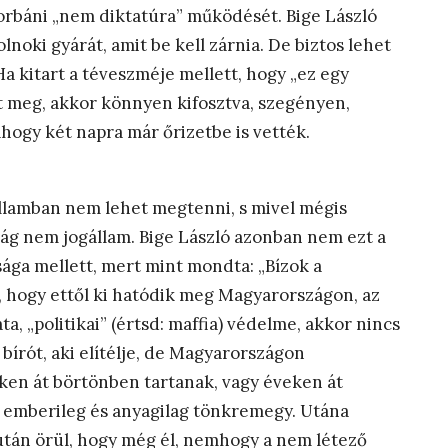
 orbáni „nem diktatúra” működését. Bige László
noki gyárát, amit be kell zárnia. De biztos lehet
Ha kitart a téveszméje mellett, hogy „ez egy
 meg, akkor könnyen kifosztva, szegényen,
hogy két napra már őrizetbe is vették.
államban nem lehet megtenni, s mivel mégis
ág nem jogállam. Bige László azonban nem ezt a
sága mellett, mert mint mondta: „Bízok a
 hogy ettől ki hatódik meg Magyarországon, az
, „politikai” (értsd: maffia) védelme, akkor nincs
bírót, aki elítélje, de Magyarországon
eken át börtönben tartanak, vagy éveken át
latt emberileg és anyagilag tönkremegy. Utána
után örül, hogy még él, nemhogy a nem létező