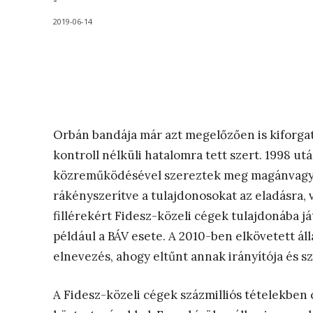
-
2019-06-14
Orbán bandája már azt megelőzően is kiforgat
kontroll nélküli hatalomra tett szert. 1998 ut
közreműködésével szereztek meg magánvagyo
rákényszerítve a tulajdonosokat az eladásra, 
fillérekért Fidesz-közeli cégek tulajdonába já
például a BÁV esete. A 2010-ben elkövetett áll
elnevezés, ahogy eltűnt annak irányítója és sze
A Fidesz-közeli cégek százmilliós tételekben c