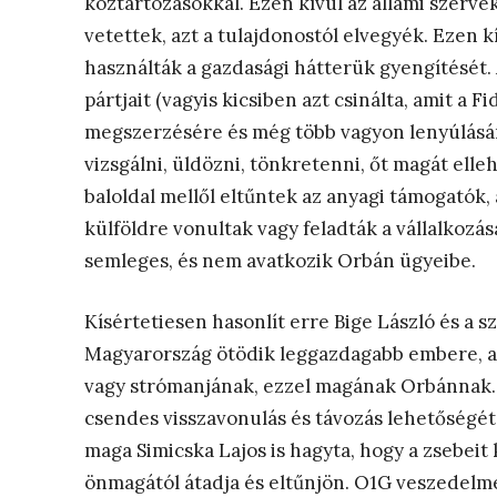
köztartozásokkal. Ezen kívül az állami szerve
vetettek, azt a tulajdonostól elvegyék. Ezen kí
használták a gazdasági hátterük gyengítését. A
pártjait (vagyis kicsiben azt csinálta, amit a
megszerzésére és még több vagyon lenyúlására 
vizsgálni, üldözni, tönkretenni, őt magát elle
baloldal mellől eltűntek az anyagi támogatók, 
külföldre vonultak vagy feladták a vállalkozás
semleges, és nem avatkozik Orbán ügyeibe.
Kísértetiesen hasonlít erre Bige László és a s
Magyarország ötödik leggazdagabb embere, ak
vagy strómanjának, ezzel magának Orbánnak. B
csendes visszavonulás és távozás lehetőségét
maga Simicska Lajos is hagyta, hogy a zsebei
önmagától átadja és eltűnjön. O1G veszedelmes