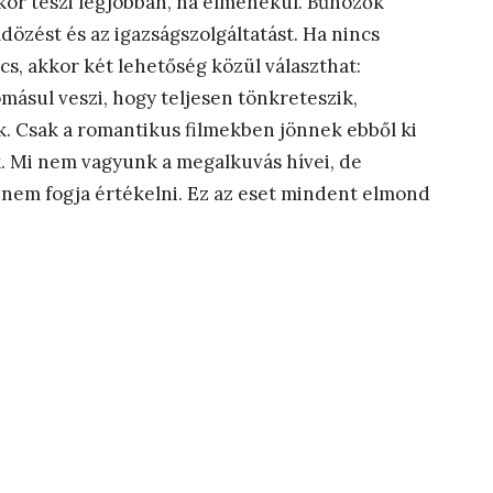
kkor teszi legjobban, ha elmenekül. Bűnözők
dözést és az igazságszolgáltatást. Ha nincs
s, akkor két lehetőség közül választhat:
másul veszi, hogy teljesen tönkreteszik,
k. Csak a romantikus filmekben jönnek ebből ki
. Mi nem vagyunk a megalkuvás hívei, de
 nem fogja értékelni. Ez az eset mindent elmond