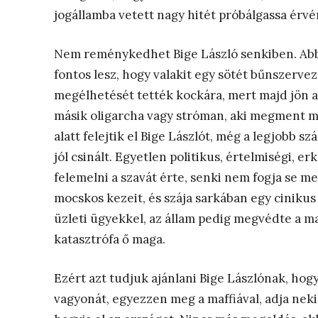
jogállamba vetett nagy hitét próbálgassa érvén
Nem reménykedhet Bige László senkiben. Abba
fontos lesz, hogy valakit egy sötét bűnszervez
megélhetését tették kockára, mert majd jön a
másik oligarcha vagy stróman, aki megment m
alatt felejtik el Bige Lászlót, még a legjobb 
jól csinált. Egyetlen politikus, értelmiségi, e
felemelni a szavát érte, senki nem fogja se me
mocskos kezeit, és szája sarkában egy cinikus
üzleti ügyekkel, az állam pedig megvédte a m
katasztrófa ő maga.
Ezért azt tudjuk ajánlani Bige Lászlónak, hogy
vagyonát, egyezzen meg a maffiával, adja nekik,