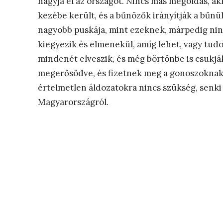
hagyja el az országot. Nincs más megoldás, a
kezébe került, és a bűnözők irányítják a bűnül
nagyobb puskája, mint ezeknek, márpedig ninc
kiegyezik és elmenekül, amíg lehet, vagy tudo
mindenét elveszik, és még börtönbe is csukjá
megerősödve, és fizetnek meg a gonoszoknak
értelmetlen áldozatokra nincs szükség, senki
Magyarországról.