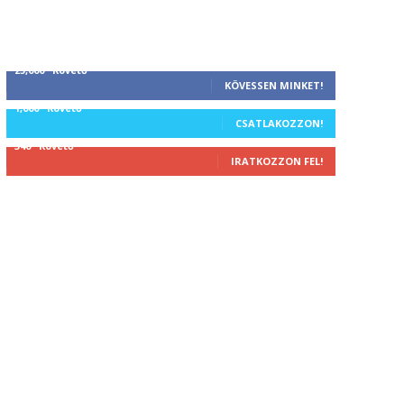
25,000
Követő
KÖVESSEN MINKET!
1,000
Követő
CSATLAKOZZON!
340
Követő
IRATKOZZON FEL!