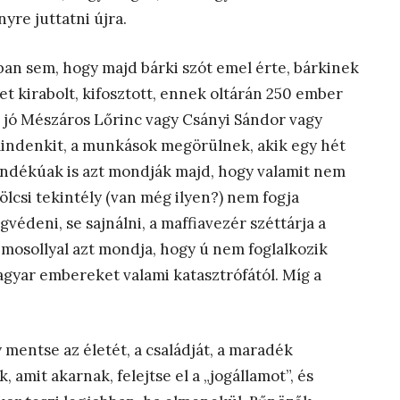
yre juttatni újra.
n sem, hogy majd bárki szót emel érte, bárkinek
et kirabolt, kifosztott, ennek oltárán 250 ember
 jó Mészáros Lőrinc vagy Csányi Sándor vagy
indenkit, a munkások megörülnek, akik egy hét
szándékúak is azt mondják majd, hogy valamit nem
rkölcsi tekintély (van még ilyen?) nem fogja
gvédeni, se sajnálni, a maffiavezér széttárja a
 mosollyal azt mondja, hogy ú nem foglalkozik
agyar embereket valami katasztrófától. Míg a
 mentse az életét, a családját, a maradék
 amit akarnak, felejtse el a „jogállamot”, és