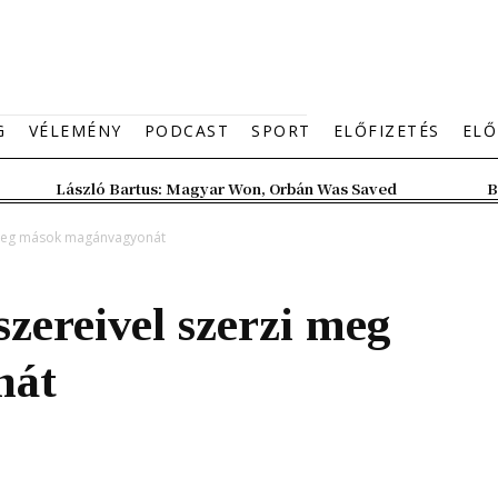
G
VÉLEMÉNY
PODCAST
SPORT
ELŐFIZETÉS
ELŐ
László Bartus: Magyar Won, Orbán Was Saved
B
i meg mások magánvagyonát
zereivel szerzi meg
nát