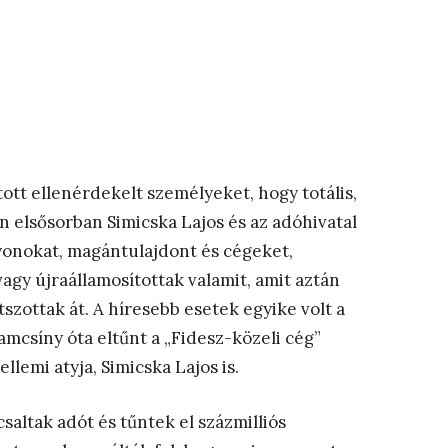
ott ellenérdekelt személyeket, hogy totális,
án elsősorban Simicska Lajos és az adóhivatal
nokat, magántulajdont és cégeket,
vagy újraállamosítottak valamit, amit aztán
tszottak át. A híresebb esetek egyike volt a
amcsíny óta eltűnt a „Fidesz-közeli cég”
llemi atyja, Simicska Lajos is.
saltak adót és tűntek el százmilliós