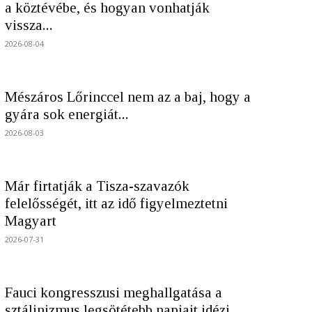
a köztévébe, és hogyan vonhatják
vissza...
2026-08-04
Mészáros Lőrinccel nem az a baj, hogy a
gyára sok energiát...
2026-08-03
Már firtatják a Tisza-szavazók
felelősségét, itt az idő figyelmeztetni
Magyart
2026-07-31
Fauci kongresszusi meghallgatása a
sztálinizmus legsötétebb napjait idézi