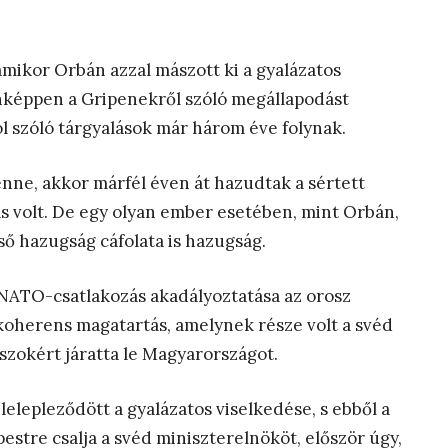
amikor Orbán azzal mászott ki a gyalázatos
nképpen a Gripenekről szóló megállapodást
ól szóló tárgyalások már három éve folynak.
nne, akkor márfél éven át hazudtak a sértett
lás volt. De egy olyan ember esetében, mint Orbán,
ő hazugság cáfolata is hazugság.
 NATO-csatlakozás akadályoztatása az orosz
koherens magatartás, amelynek része volt a svéd
szokért járatta le Magyarországot.
elepleződött a gyalázatos viselkedése, s ebből a
estre csalja a svéd miniszterelnököt, először úgy,