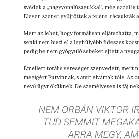
svédek a „nagyvonalúságukkal”, még ezzel is t
Eleven szenet gyűjtöttek a fejére, rácsukták a 
Mert az lehet, hogy formálisan eljátszhatta, m
senki nem hiszi el a leghülyébb fideszes kocs
pedig be nem gyógyuló sebeket ejtett a nyugati
Emellett totális vereséget szenvedett, mert
megígért Putyinnak, s amit elvártak tőle. Az 
nevű ügynöküknek. De személyesen is fáj ne
NEM ORBÁN VIKTOR IR
TUD SEMMIT MEGAKA
ARRA MEGY, AM