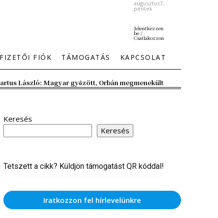
augusztus7,
péntek
Jelentkezzen
be /
Csatlakozzon
FIZETŐI FIÓK
TÁMOGATÁS
KAPCSOLAT
artus László: Magyar győzött, Orbán megmenekült
Keresés
Keresés
Tetszett a cikk? Küldjön támogatást QR kóddal!
Iratkozzon fel hírlevelünkre