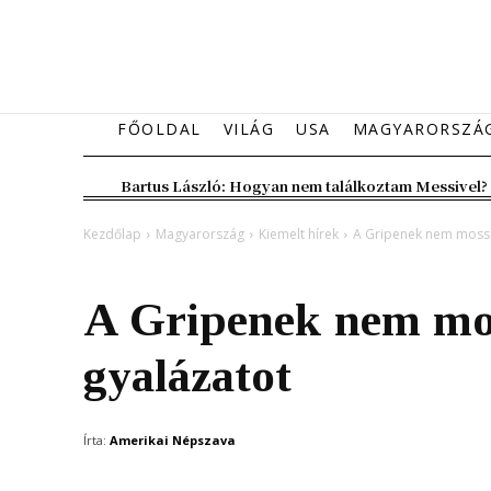
FŐOLDAL
VILÁG
USA
MAGYARORSZÁ
Bartus László: Hogyan nem találkoztam Messivel?
Kezdőlap
Magyarország
Kiemelt hírek
A Gripenek nem mossá
Magyarország
Kiemelt hírek
A Gripenek nem mos
gyalázatot
Írta:
Amerikai Népszava