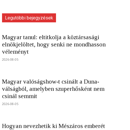
Legutóbbi bejegyzések
Magyar tanul: eltitkolja a köztársasági
elnökjelöltet, hogy senki ne mondhasson
véleményt
2026-08-05
Magyar valóságshow-t csinált a Duna-
válságból, amelyben szuperhősként nem
csinál semmit
2026-08-05
Hogyan nevezhetik ki Mészáros emberét