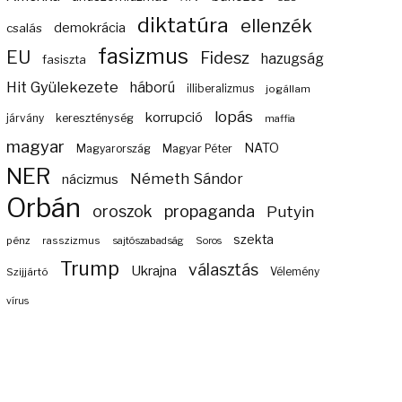
diktatúra
ellenzék
demokrácia
csalás
fasizmus
EU
Fidesz
hazugság
fasiszta
Hit Gyülekezete
háború
illiberalizmus
jogállam
lopás
korrupció
járvány
kereszténység
maffia
magyar
NATO
Magyarország
Magyar Péter
NER
Németh Sándor
nácizmus
Orbán
propaganda
oroszok
Putyin
szekta
pénz
rasszizmus
sajtószabadság
Soros
Trump
választás
Ukrajna
Szijjártó
Vélemény
vírus