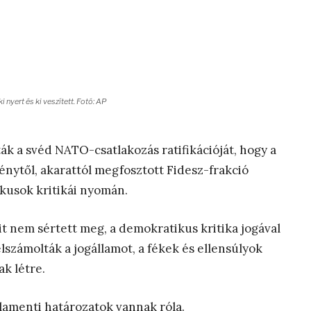
i nyert és ki veszített. Fotó: AP
ák a svéd NATO-csatlakozás ratifikációját, hogy a
nytől, akarattól megfosztott Fidesz-frakció
ikusok kritikái nyomán.
t nem sértett meg, a demokratikus kritika jogával
lszámolták a jogállamot, a fékek és ellensúlyok
k létre.
rlamenti határozatok vannak róla.