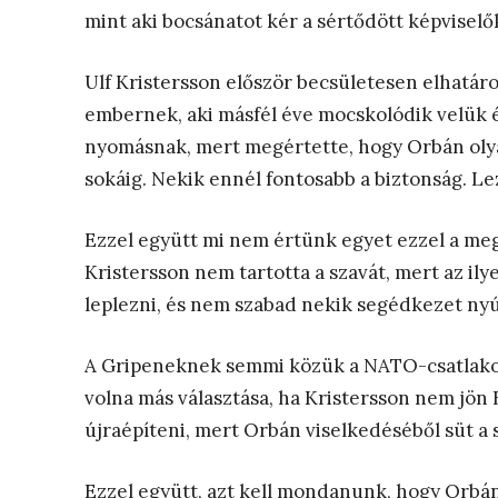
mint aki bocsánatot kér a sértődött képviselő
Ulf Kristersson először becsületesen elhatár
embernek, aki másfél éve mocskolódik velük é
nyomásnak, mert megértette, hogy Orbán oly
sokáig. Nekik ennél fontosabb a biztonság. 
Ezzel együtt mi nem értünk egyet ezzel a megh
Kristersson nem tartotta a szavát, mert az il
leplezni, és nem szabad nekik segédkezet nyú
A Gripeneknek semmi közük a NATO-csatlako
volna más választása, ha Kristersson nem jön
újraépíteni, mert Orbán viselkedéséből süt a sé
Ezzel együtt, azt kell mondanunk, hogy Orbán 