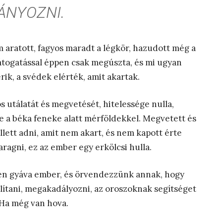
NYOZNI.
 aratott, fagyos maradt a légkör, hazudott még a
látogatással éppen csak megúszta, és mi ugyan
ik, a svédek elérték, amit akartak.
os utálatát és megvetését, hitelessége nulla,
e a béka feneke alatt mérföldekkel. Megvetett és
lett adni, amit nem akart, és nem kapott érte
ragni, ez az ember egy erkölcsi hulla.
en gyáva ember, és örvendezzünk annak, hogy
ítani, megakadályozni, az oroszoknak segítséget
 Ha még van hova.