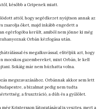
ktől, később a Gripenek miatt.
olódott attól, hogy segédkezet nyújtson annak az
s zsarolja őket, majd inkább engedett a
an egérfogóba került, amiből nem jönne ki még
Lezuhanyoznak Orbán kézfogása után.
átrálással és megalkuvással, elítéljük azt, hogy
yen mocskos gazembereket, mint Orbán, le kell
jtani. Sokáig már nem húzhatta volna.
zás megszavazásához. Orbánnak akkor sem lett
 Budapestre, a bizalmat pedig nem tudta
rtettség, a frusztráció, a düh és a gyűlölet.
még Kristersson látogatásával is vesztes, mert a