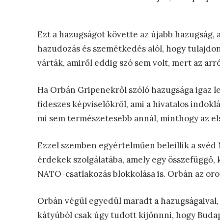
Ezt a hazugságot követte az újabb hazugság, 
hazudozás és szemétkedés alól, hogy tulajdo
várták, amiről eddig szó sem volt, mert az arr
Ha Orbán Gripenekről szóló hazugsága igaz le
fideszes képviselőkről, ami a hivatalos indok
mi sem természetesebb annál, minthogy az els
Ezzel szemben egyértelműen beleillik a svéd
érdekek szolgálatába, amely egy összefüggő, 
NATO-csatlakozás blokkolása is. Orbán az oro
Orbán végül egyedül maradt a hazugságaival, l
kátyúból csak úgy tudott kijönnni, hogy Budap