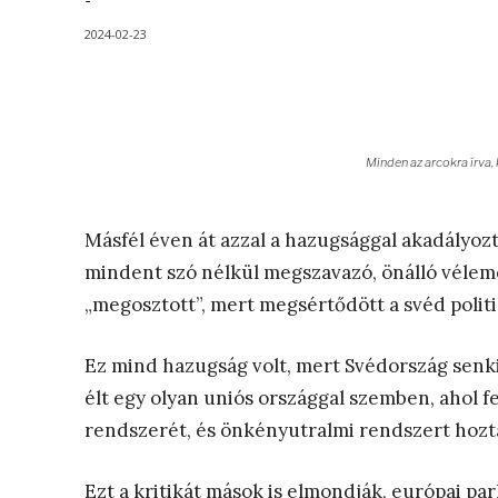
-
2024-02-23
Minden az arcokra írva, k
Másfél éven át azzal a hazugsággal akadályozt
mindent szó nélkül megszavazó, önálló vélemé
„megosztott”, mert megsértődött a svéd polit
Ez mind hazugság volt, mert Svédország senki
élt egy olyan uniós országgal szemben, ahol fe
rendszerét, és önkényutralmi rendszert hozta
Ezt a kritikát mások is elmondják, európai pa