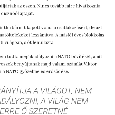
úljártak az eszén. Nincs tovább mire hivatkoznia.
disznóól ajtaját.
intha bármit kapott volna a csatlakozásért, de azt
matöltelékeket leszámítva. A másfél éves blokkolás
 világban, s őt lenullázta.
 nem tudta megakadályozni a NATO bővítését, amit
oroszok benyújtanak majd valami számlát Viktor
ki a NATO győzelme és erősödése.
ÁNYÍTJA A VILÁGOT, NEM
DÁLYOZNI, A VILÁG NEM
ERRE Ő SZERETNÉ