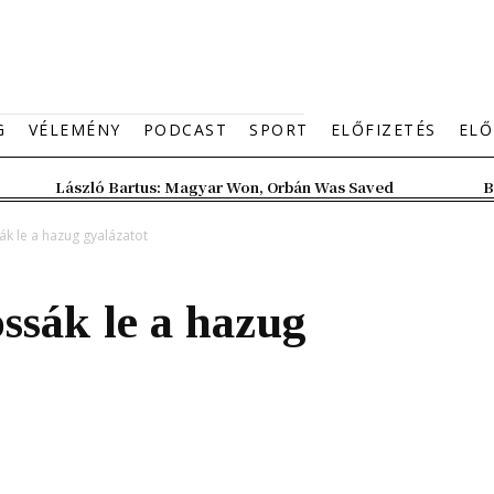
G
VÉLEMÉNY
PODCAST
SPORT
ELŐFIZETÉS
ELŐ
László Bartus: Magyar Won, Orbán Was Saved
B
k le a hazug gyalázatot
sák le a hazug