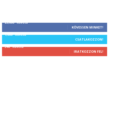
25,000
Követő
KÖVESSEN MINKET!
1,000
Követő
CSATLAKOZZON!
340
Követő
IRATKOZZON FEL!