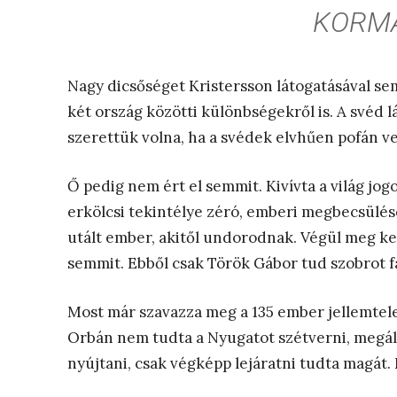
KORMÁ
Nagy dicsőséget Kristersson látogatásával sem
két ország közötti különbségekről is. A svéd 
szerettük volna, ha a svédek elvhűen pofán ver
Ő pedig nem ért el semmit. Kivívta a világ jog
erkölcsi tekintélye zéró, emberi megbecsülés
utált ember, akitől undorodnak. Végül meg kel
semmit. Ebből csak Török Gábor tud szobrot fa
Most már szavazza meg a 135 ember jellemtel
Orbán nem tudta a Nyugatot szétverni, megáll
nyújtani, csak végképp lejáratni tudta magát.