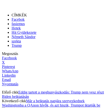
CÍMKÉK
Facebok
fasizmus
Hetek
Hit Gyülekezete
Németh Sándor
szekta
Trump
Megosztás
Facebook
X
Pinterest
WhatsApp
Linkedin
Email
Nyomtatás
Előző cikk
Eddig tartott a meghunyászkodás: Trump nem vesz részt
Biden beiktatásán
Következő cikk
Már a beiktatás napjára szervezkednek
Washingtonba a QAnon hívők, és azt hiszik, Trumpot iktatják be