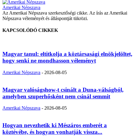
Amerikai Népszava
Az Amerikai Népszava szerkesztőségi cikke. Az írás az Amerikai
Népszava véleményét és álláspontját tükrözi.
KAPCSOLÓDÓ CIKKEK
Magyar tanul: eltitkolja a köztársasági elnökjelöltet,
hogy senki ne mondhasson véleményt
Amerikai Népszava
-
2026-08-05
Magyar valóságshow-t csinált a Duna-válságból,
amelyben szuperhősként nem csinál semmit
Amerikai Népszava
-
2026-08-05
Hogyan nevezhetik ki Mészáros emberét a
köztévébe, és hogyan vonhatják vissza...