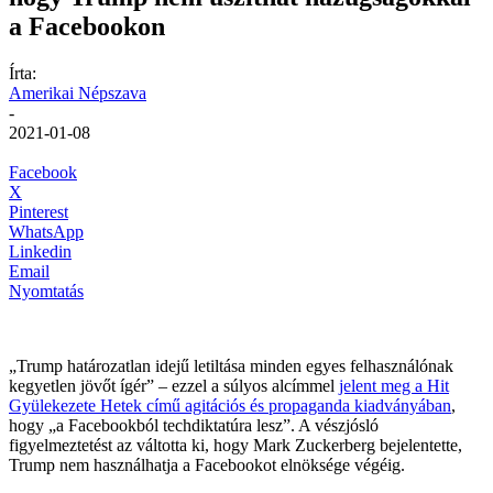
a Facebookon
Írta:
Amerikai Népszava
-
2021-01-08
Facebook
X
Pinterest
WhatsApp
Linkedin
Email
Nyomtatás
„Trump határozatlan idejű letiltása minden egyes felhasználónak
kegyetlen jövőt ígér” – ezzel a súlyos alcímmel
jelent meg a Hit
Gyülekezete Hetek című agitációs és propaganda kiadványában
,
hogy „a Facebookból techdiktatúra lesz”. A vészjósló
figyelmeztetést az váltotta ki, hogy Mark Zuckerberg bejelentette,
Trump nem használhatja a Facebookot elnöksége végéig.