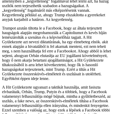
amennyiben a „kegyetlenség” fogalmával lehet leírni azt, ha hazug
uszítók nem terjeszthetik szabadon a hazugságaikat. A
„kegyetlenség” fogalmáról más elképzeléseink vannak.
Kegyetlenség például az, ahogy Trump elszakította a gyerekeket
anyjuk karjaiból a határon. Az kegyetlenség.
Trumpot azután tiltotta le a Facebook, hogy az általa terjesztett
haugságok alapján megrohamozták a Capitoliumot és kevés híján
lemészárolták a szenátus és a képviselőház tagjait. A Hit
Gyülekezete azt nevezi diktatúrának, ha egy elmebeteg elnök. akit
ennek alapján a hivatalából is fel akarnak menteni, ezt nem teheti
meg, s nem használhatja fel erre a Facebookot. Ahogy abból is lehet
sejteni, ahogyan Orbán elutasítja az EU jogállami követelményeit,
hogy ő nem akarja betartani ajogállamiságot, a Hit Gyülekezete
tiltakozásából is arra lehet következtetni, hogy ők is hasonló
hazugságokat terjesztenek, mint Trump. Ezért a tiltás a Hit
Gyülekezete összeesküvés-elméleteit és uszításait is utolérheti.
Egyébként éppen ideje lenne.
A Hit Gyülekezete ugyanazt a taktikát használja, amit fasiszta
elvbarátaik, Orbán, Trump, Putyin és a többiek, hogy a Facebook
valamennyi felhasználója mögé bújnak, mintha a gyűlöletbeszéd, az
uszítás, a fake news, az összeesküvés-elméletek tiltása a Facebook
valamennyi felhasználója ellen irányulna, és mindenkit fenyegetne.
Ezzel szemben a valóság az, hogy ezek a lépések a Facebook többi