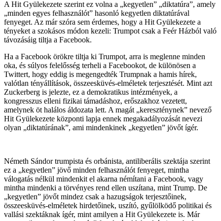
A Hit Gyülekezete szerint ez volna a „kegyetlen” „diktatúra”, amely
„minden egyes felhasználót” hasonló kegyetlen diktatúrával
fenyeget. Az már szóra sem érdemes, hogy a Hit Gyülekezete a
tényeket a szokásos módon kezeli: Trumpot csak a Feér Házból való
távozásáig tiltja a Facebook.
Ha a Facebook örökre tiltja ki Trumpot, arra is meglenne minden
oka, és súlyos felelősség terheli a Facebookot, de különösen a
Twittert, hogy eddig is megengedték Trumpnak a hamis hírek,
valótlan tényállítások, összeesküvés-elméletek terjesztését. Mint azt
Zuckerberg is jelezte, ez a demokratikus intézmények, a
kongresszus elleni fizikai támadáshoz, erőszakhoz vezetett,
amelynek öt halálos áldozata lett. A magát „kereszténynek” nevező
Hit Gyülekezete központi lapja ennek megakadályozását nevezi
olyan „diktatúrának”, ami mindenkinek „kegyetlen” jövőt ígér.
Németh Sándor trumpista és orbánista, antiliberális szektája szerint
ez a „kegyetlen” jövő minden felhasználót fenyeget, mintha
válogatás nélkül mindenkit el akarna némítani a Facebook, vagy
mintha mindenki a törvényes rend ellen uszítana, mint Trump. De
„kegyetlen” jövőt mindez csak a hazugságok terjesztőinek,
összeesküvés-elméletek hirdetőinek, uszító, gyűlölködő politikai és
vallási szektáknak ígér, mint amilyen a Hit Gyülekezete is. Már