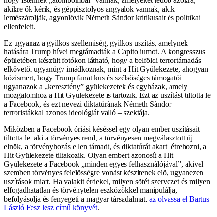
hogy Istennek „atombombái” vannak, amelyeket ledob azokra,
akikre ők kérik, és géppisztolyos angyalok vannak, akik
lemészárolják, agyonlövik Németh Sándor kritikusait és politikai
ellenfeleit.
Ez ugyanaz a gyilkos szellemiség, gyilkos uszítás, amelynek
hatására Trump hívei megtámadták a Capitoliumot. A kongresszus
épületében készült fotókon látható, hogy a belföldi terrortámadás
elkövetői ugyanúgy imádkoznak, mint a Hit Gyülekezete, ahogyan
közismert, hogy Trump fanatikus és szélsőséges támogatói
ugyanazok a „keresztény” gyülekezetek és egyházak, amely
mozgalomhoz a Hit Gyülekezete is tartozik. Ezt az uszítást tiltotta le
a Facebook, és ezt nevezi diktatúrának Németh Sándor –
terroristákkal azonos ideológiát valló – szektája.
Miközben a Facebook óriási késéssel egy olyan ember uszításait
tiltotta le, aki a törvényes rend, a törvényesen megválasztott új
elnök, a törvényhozás ellen támadt, és diktatúrát akart létrehozni, a
Hit Gyülekezete tiltakozik. Olyan embert azonosít a Hit
Gyülekezete a Facebook „minden egyes felhasználójával”, akivel
szemben törvényes felelősségre vonást készítenek elő, ugyanezen
uszítások miatt. Ha valakit érdekel, milyen sötét szervezet és milyen
elfogadhatatlan és törvénytelen eszközökkel manipulálja,
befolyásolja és fenyegeti a magyar társadalmat,
az olvassa el Bartus
László Fesz lesz című könyvét
.