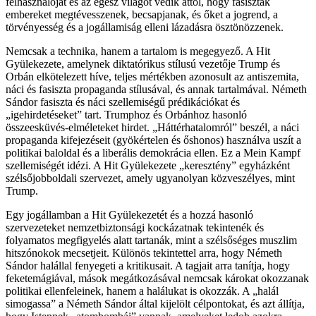
felhasználóját és az egész világot védik attól, hogy fasiszták
embereket megtévesszenek, becsapjanak, és őket a jogrend, a
törvényesség és a jogállamiság elleni lázadásra ösztönözzenek.
Nemcsak a technika, hanem a tartalom is megegyező. A Hit
Gyülekezete, amelynek diktatórikus stílusú vezetője Trump és
Orbán elkötelezett híve, teljes mértékben azonosult az antiszemita,
náci és fasiszta propaganda stílusával, és annak tartalmával. Németh
Sándor fasiszta és náci szellemiségű prédikációkat és
„igehirdetéseket” tart. Trumphoz és Orbánhoz hasonló
összeesküvés-elméleteket hirdet. „Háttérhatalomról” beszél, a náci
propaganda kifejezéseit (gyökértelen és őshonos) használva uszít a
politikai baloldal és a liberális demokrácia ellen. Ez a Mein Kampf
szellemiségét idézi. A Hit Gyülekezete „keresztény” egyházként
szélsőjobboldali szervezet, amely ugyanolyan közveszélyes, mint
Trump.
Egy jogállamban a Hit Gyülekezetét és a hozzá hasonló
szervezeteket nemzetbiztonsági kockázatnak tekintenék és
folyamatos megfigyelés alatt tartanák, mint a szélsőséges muszlim
hitszónokok mecsetjeit. Különös tekintettel arra, hogy Németh
Sándor halállal fenyegeti a kritikusait. A tagjait arra tanítja, hogy
feketemágiával, mások megátkozásával nemcsak károkat okozzanak
politikai ellenfeleinek, hanem a halálukat is okozzák. A „halál
simogassa” a Németh Sándor által kijelölt célpontokat, és azt állítja,