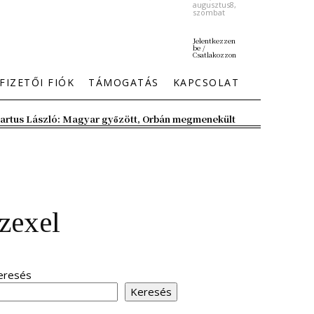
augusztus8,
szombat
Jelentkezzen
be /
Csatlakozzon
FIZETŐI FIÓK
TÁMOGATÁS
KAPCSOLAT
artus László: Magyar győzött, Orbán megmenekült
szexel
eresés
Keresés