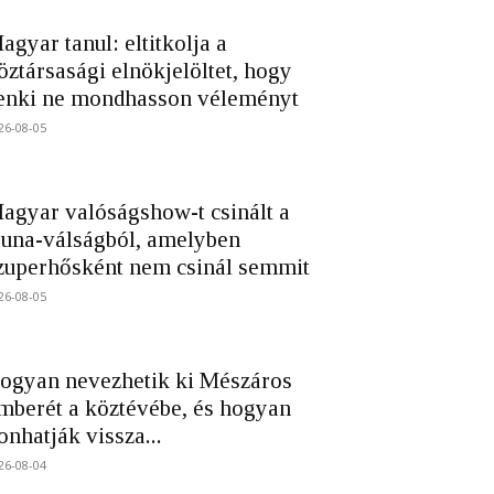
agyar tanul: eltitkolja a
öztársasági elnökjelöltet, hogy
enki ne mondhasson véleményt
26-08-05
agyar valóságshow-t csinált a
una-válságból, amelyben
zuperhősként nem csinál semmit
26-08-05
ogyan nevezhetik ki Mészáros
mberét a köztévébe, és hogyan
onhatják vissza...
26-08-04