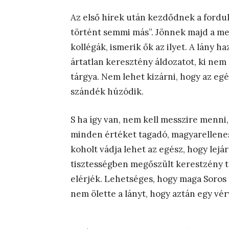
Az első hírek után kezdődnek a fordul
történt semmi más”. Jönnek majd a m
kollégák, ismerik ők az ilyet. A lány h
ártatlan keresztény áldozatot, ki nem 
tárgya. Nem lehet kizárni, hogy az egé
szándék húzódik.
S ha így van, nem kell messzire menni,
minden értéket tagadó, magyarellenes 
koholt vádja lehet az egész, hogy lej
tisztességben megőszült kerestzény tan
elérjék. Lehetséges, hogy maga Soros
nem ölette a lányt, hogy aztán egy vé