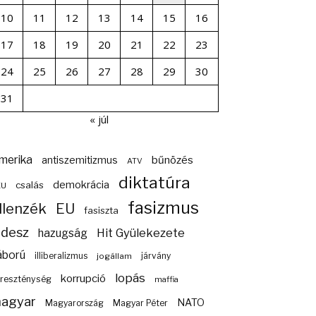
10
11
12
13
14
15
16
17
18
19
20
21
22
23
24
25
26
27
28
29
30
31
« júl
merika
bűnözés
antiszemitizmus
ATV
diktatúra
demokrácia
csalás
EU
fasizmus
llenzék
EU
fasiszta
idesz
Hit Gyülekezete
hazugság
áború
illiberalizmus
járvány
jogállam
lopás
korrupció
reszténység
maffia
agyar
NATO
Magyarország
Magyar Péter