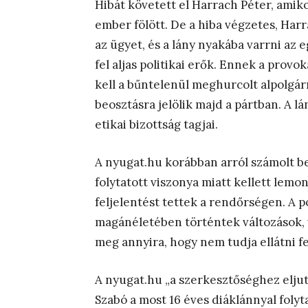
Hibát követett el Harrach Péter, amiko
ember fölött. De a hiba végzetes, Harr
az ügyet, és a lány nyakába varrni az e
fel aljas politikai erők. Ennek a provo
kell a bűntelenül meghurcolt alpolgá
beosztásra jelölik majd a pártban. A l
etikai bizottság tagjai.
A nyugat.hu korábban arról számolt b
folytatott viszonya miatt kellett lemon
feljelentést tettek a rendőrségen. A p
magánéletében történtek változások, 
meg annyira, hogy nem tudja ellátni fe
A nyugat.hu „a szerkesztőséghez eljut
Szabó a most 16 éves diáklánnyal folyt