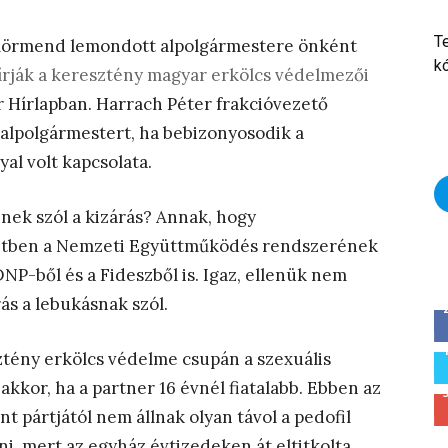
T
 Körmend lemondott alpolgármestere önként
k
írják a keresztény magyar erkölcs védelmezői
r Hírlapban. Harrach Péter frakcióvezető
t alpolgármestert, ha bebizonyosodik a
al volt kapcsolata.
inek szól a kizárás? Annak, hogy
etben a Nemzeti Együttműködés rendszerének
NP-ből és a Fideszből is. Igaz, ellenük nem
rás a lebukásnak szól.
sztény erkölcs védelme csupán a szexuális
akkor, ha a partner 16 évnél fiatalabb. Ebben az
t pártjától nem állnak olyan távol a pedofil
ani, mert az egyház évtizedeken át eltitkolta