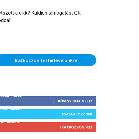
etszett a cikk? Küldjön támogatást QR
óddal!
Iratkozzon fel hírlevelünkre
25,000
Követő
KÖVESSEN MINKET!
1,000
Követő
CSATLAKOZZON!
340
Követő
IRATKOZZON FEL!