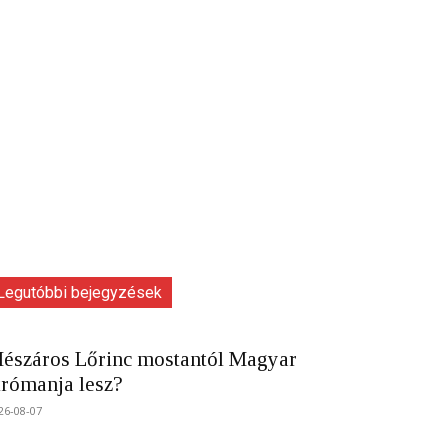
Legutóbbi bejegyzések
észáros Lőrinc mostantól Magyar
trómanja lesz?
26-08-07