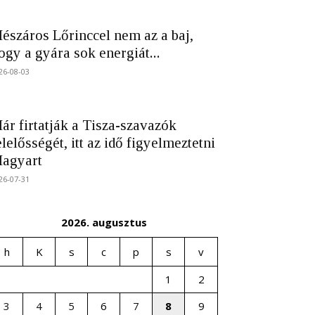
észáros Lőrinccel nem az a baj,
ogy a gyára sok energiát...
26-08-03
ár firtatják a Tisza-szavazók
elelősségét, itt az idő figyelmeztetni
agyart
26-07-31
2026. augusztus
h
K
s
c
p
s
v
1
2
3
4
5
6
7
8
9