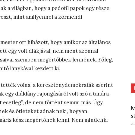
nak a világban, hogy a pedofil papok egy része
eszt, mint amilyennel a körmendi
ester ott hibázott, hogy amikor az általános
tett egy volt diákjával, nem ment azonnal
ásaival szemben megértőbbek lennének. Főleg,
tó lánykával kezdett ki.
tették volna, a kereszténydemokraták szerint
ak egy diáklány rajongásáról volt szó a tanára
lt esetleg”, de nem történt semmi más. Úgy
M
etnek és ötleteket adnak neki, hogyan
s
 máris kész megértőnek lenni. Nem mindenki
20