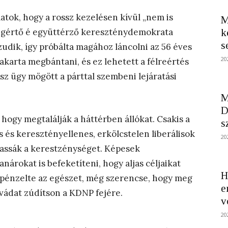
atok, hogy a rossz kezelésen kívül „nem is
M
egértő é együttérző kereszténydemokrata
k
s
azudik, így próbálta magához láncolni az 56 éves
20
akarta megbántani, és ez lehetett a félreértés
sz ügy mögött a párttal szembeni lejáratási
M
D
 hogy megtalálják a háttérben állókat. Csakis a
s
és keresztényellenes, erkölcstelen liberálisok
20
árassák a kerestzénységet. Képesek
árokat is befeketíteni, hogy aljas céljaikat
H
 pénzelte az egészet, még szerencse, hogy meg
e
rvádat zúdítson a KDNP fejére.
v
20