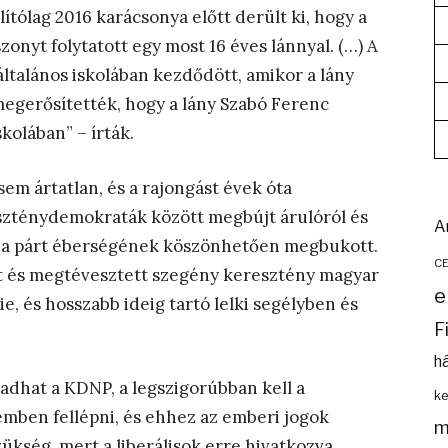
llítólag 2016 karácsonya előtt derült ki, hogy a
zonyt folytatott egy most 16 éves lánnyal. (…) A
ltalános iskolában kezdődött, amikor a lány
egerősítették, hogy a lány Szabó Ferenc
kolában” – írták.
m ártatlan, és a rajongást évek óta
eszténydemokraták között megbújt árulóról és
A
ost a párt éberségének köszönhetően megbukott.
C
tt és megtévesztett szegény keresztény magyar
e
ie, és hosszabb ideig tartó lelki segélyben és
F
h
kadhat a KDNP, a legszigorúbban kell a
ke
zemben fellépni, és ehhez az emberi jogok
m
ükség, mert a liberálisok erre hivatkozva