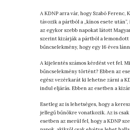
A KDNP arra vár, hogy Szabó Ferenc,
távozik a pártból a „kínos esete után”,
az egykor szebb napokat látott Magya
szerint kizárják a pártból a lemondot
bűncselekmény, hogy egy 16 éves lánny
A kijelentés számos kérdést vet fel. M
bűncselekmény történt? Ebben az es
egész vezérkarát ki lehetne zárni a KD
indul eljárás. Ebben az esetben a kizá
Esetleg az is lehetséges, hogy a kere
jellegű bűnökre vonatkozik. Az is csak 
esetben az merül fel, hogy a KDNP szen
papok, akikről csak elvétve lehet hall