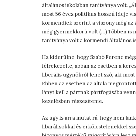
általános iskolában tanítványa volt. „Á
most 56 éves politikus hosszú ideje vis
körmendiek szerint a viszony még az á
még gyermekkorú volt (…) Többen is m
tanítványa volt a körmendi általános is
Ha kiderülne, hogy Szabó Ferenc mégse
félrekezelte, abban az esetben a ker
liberális ügynökről lehet szó, aki m
Ebben az esetben az általa megronto
lányt kell a pártnak pártfogásába venn
kezelésben részesítenie.
Az ügy is arra mutat rá, hogy nem lan
libarálisokkal és erkölcstelenekkel s
bizonyos mértékű szigorítására lesz sz