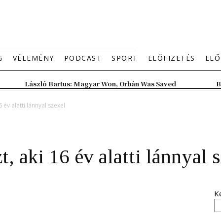
G
VÉLEMÉNY
PODCAST
SPORT
ELŐFIZETÉS
ELŐ
László Bartus: Magyar Won, Orbán Was Saved
B
 év alatti lánnyal szexel
, aki 16 év alatti lánnyal 
K