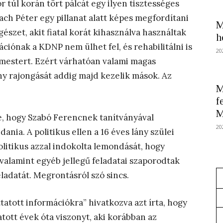
r túl korán tört pálcát egy ilyen tisztességes
ach Péter egy pillanat alatt képes megfordítani
M
gészet, akit fiatal korát kihasználva használtak
h
kációnak a KDNP nem ülhet fel, és rehabilitálni is
20
rmestert. Ezért várhatóan valami magas
ány rajongását addig majd kezelik mások. Az
M
f
M
e, hogy Szabó Ferencnek tanítványával
20
dania. A politikus ellen a 16 éves lány szülei
olitikus azzal indokolta lemondását, hogy
valamint egyéb jellegű feladatai szaporodtak
ladatát. Megrontásról szó sincs.
tatott információkra” hivatkozva azt írta, hogy
atott évek óta viszonyt, aki korábban az