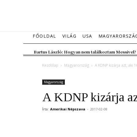
FŐOLDAL
VILÁG
USA
MAGYARORSZÁ
Bartus László: Hogyan nem találkoztam Messivel?
Kezdőlap
Magyarország
A KDNP kizárja azt, aki 16
Magyarország
A KDNP kizárja azt
Írta:
Amerikai Népszava
-
2017-02-08