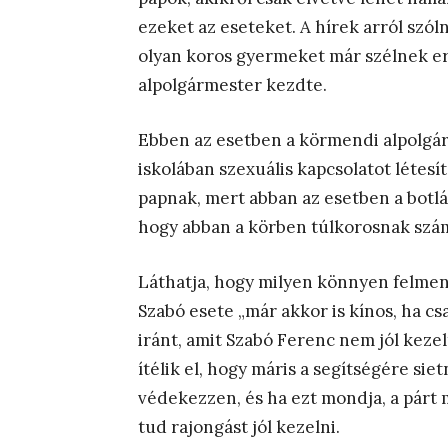
ezeket az eseteket. A hírek arról szól
olyan koros gyermeket már szélnek er
alpolgármester kezdte.
Ebben az esetben a körmendi alpolgárm
iskolában szexuális kapcsolatot létesí
papnak, mert abban az esetben a botl
hogy abban a körben túlkorosnak számí
Láthatja, hogy milyen könnyen felmen
Szabó esete „már akkor is kínos, ha cs
iránt, amit Szabó Ferenc nem jól keze
ítélik el, hogy máris a segítségére si
védekezzen, és ha ezt mondja, a párt
tud rajongást jól kezelni.