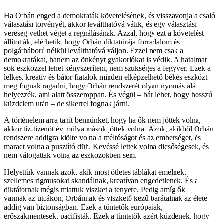
Ha Orbán enged a demokraták követelésének, és visszavonja a csaló
választási törvényét, akkor leválthatóvá válik, és egy választási
vereség vethet véget a regnálásának. Azzal, hogy ezt a követelést
állították, elérhetik, hogy Orbán diktatúrája forradalom és
polgárháború nélkül leválthatóvá váljon. Ezzel nem csak a
demokratákat, hanem az önkényt gyakorlókat is védik. A hatalmat
sok eszközzel lehet kényszeríteni, nem szükséges a fegyver. Ezek a
lelkes, kreatív és bátor fiatalok minden elképzelhető békés eszközt
meg fognak ragadni, hogy Orbán rendszerét olyan nyomás alá
helyezzék, ami alatt összeroppan. És végül – bár lehet, hogy hosszú
küzdelem után – de sikerrel fognak járni.
A történelem arra tanít bennünket, hogy ha ők nem jöttek volna,
akkor tíz-tizenöt év múlva mások jöttek volna. Azok, akikből Orbán
rendszere addigra kiölte volna a méltóságot és az emberséget, és
maradt volna a pusztító düh. Kevéssé lettek volna dicsőségesek, és
nem válogattak volna az eszközökben sem.
Helyettük vannak azok, akik most ötletes táblákat emelnek,
szellemes rigmusokat skandálnak, kreatívan engedetlenek. És a
diktátornak mégis miattuk viszket a tenyere. Pedig amíg ők
vannak az utcákon, Orbánnak és viszkető kezű barátainak az élete
addig van biztonságban. Ezek a tüntetők európaiak,
erőszakmentesek, pacifisták. Ezek a tüntetők azért küzdenek, hogy