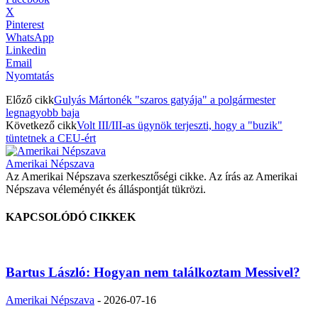
X
Pinterest
WhatsApp
Linkedin
Email
Nyomtatás
Előző cikk
Gulyás Mártonék "szaros gatyája" a polgármester
legnagyobb baja
Következő cikk
Volt III/III-as ügynök terjeszti, hogy a "buzik"
tüntetnek a CEU-ért
Amerikai Népszava
Az Amerikai Népszava szerkesztőségi cikke. Az írás az Amerikai
Népszava véleményét és álláspontját tükrözi.
KAPCSOLÓDÓ CIKKEK
Bartus László: Hogyan nem találkoztam Messivel?
Amerikai Népszava
-
2026-07-16