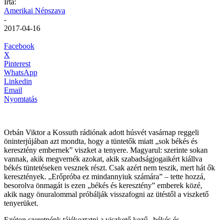
Írta:
Amerikai Népszava
-
2017-04-16
Facebook
X
Pinterest
WhatsApp
Linkedin
Email
Nyomtatás
Orbán Viktor a Kossuth rádiónak adott húsvét vasárnap reggeli
öninterjújában azt mondta, hogy a tüntetők miatt „sok békés és
keresztény embernek” viszket a tenyere. Magyarul: szerinte sokan
vannak, akik megvernék azokat, akik szabadságjogaikért kiállva
békés tüntetéseken vesznek részt. Csak azért nem teszik, mert hát ők
keresztények. „Erőpróba ez mindannyiuk számára” – tette hozzá,
besorolva önmagát is ezen „békés és keresztény” emberek közé,
akik nagy önuralommal próbálják visszafogni az ütéstől a viszkető
tenyerüket.
Ezúton szeretnénk tájékoztatni a viszkető kezű „békés és