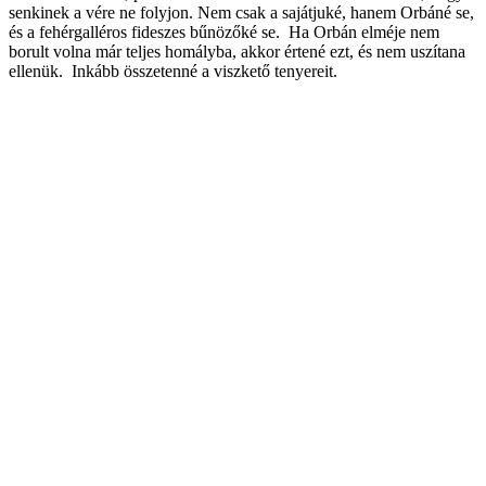
senkinek a vére ne folyjon. Nem csak a sajátjuké, hanem Orbáné se,
és a fehérgalléros fideszes bűnözőké se. Ha Orbán elméje nem
borult volna már teljes homályba, akkor értené ezt, és nem uszítana
ellenük. Inkább összetenné a viszkető tenyereit.