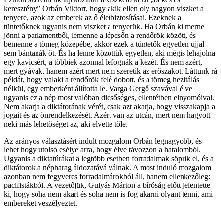
keresztény” Orbán Viktort, hogy akik ellen oly nagyon viszket a
tenyere, azok az emberek az ő életbiztosításai. Ezeknek a
tüntetőknek ugyanis nem viszket a tenyerük. Ha Orbán ki merne
jönni a parlamentből, lemenne a lépcsőn a rendőrök között, és
bemenne a tömeg közepébe, akkor ezek a tüntetők egyetlen ujjal
sem bántanák őt. És ha lenne közöttük egyetlen, aki mégis lehajolna
egy kavicsért, a többiek azonnal lefognák a kezét. És nem azért,
mert gyávák, hanem azért mert nem szeretik az erőszakot. Láttunk rá
példát, hogy valaki a rendőrök felé dobott, és a tömeg hezitálás
nélkül, egy emberként állította le. Varga Gergő szavával élve
ugyanis ez a nép most valóban dicsőséges, ellentétben elnyomóival.
Nem akarja a diktátorának vérét, csak azt akarja, hogy visszakapja a
jogait és az önrendelkezését. Azért van az utcán, mert nem hagyott
neki más lehetőséget az, aki elvette tőle.
Az arányos választásért indult mozgalom Orbán legnagyobb, és
lehet hogy utolsó esélye arra, hogy élve távozzon a hatalomból.
Ugyanis a diktatúrákat a legtöbb esetben forradalmak söprik el, és a
diktátorok a népharag áldozatává válnak. A most induló mozgalom
azonban nem fegyveres forradalmárokból áll, hanem ellenkezőleg:
pacifistákból. A vezetőjük, Gulyás Márton a bíróság előtt jelentette
ki, hogy soha nem akart és soha nem is fog akarni olyant tenni, ami
embereket veszélyeztet.