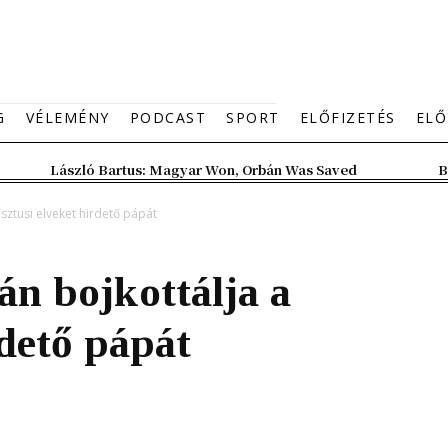
G
VÉLEMÉNY
PODCAST
SPORT
ELŐFIZETÉS
ELŐ
László Bartus: Magyar Won, Orbán Was Saved
B
isztusi elveket hirdető pápát
n bojkottálja a
rdető pápát