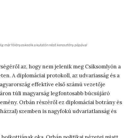
ig már fölényeskedik a kutatón néző keresztény pápával
ségéről az, hogy nem jelenik meg Csíksomlyón a
eten. A diplomáciai protokoll, az udvariasság és a
Magyarország effektíve első számú vezetője
táron túli magyarság legfontosabb búcsújáró
esemény. Orbán részéről ez diplomáciai botrány és
yházzal) szemben is nagyfokú udvariatlanság és
bojkottjának oka. Orbán politikai nézetei miatt