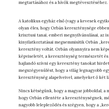
megtartásához és a hívők megtévesztéséhez.
A katolikus egyház első (vagy a kevesek egyik
olyan éles, hogy Orbán kereszténysége ebben 
krisztusi tanai, emberi megnyilvánulásai, az 
kinyilatkoztatásai megsemmisítik Orbán „ker
keresztény voltát. Orbán olyannyira nem képes
képviseletét, a kereszténység természetét és 
hajlandó szívni egy keresztény tanokat hirde
megszégyenülést, hogy a világ legnagyobb eg
kereszténység alapelveivel, amelyeket ő két l
Nincs kétségünk, hogy a magyar jobboldal, a 
hogy Orbán ellentéte a kereszténységnek, mé
nagyobb lelepleződés és szégyen, hogy a „ke