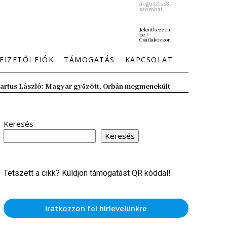
augusztus8,
szombat
Jelentkezzen
be /
Csatlakozzon
FIZETŐI FIÓK
TÁMOGATÁS
KAPCSOLAT
artus László: Magyar győzött, Orbán megmenekült
Keresés
Keresés
Tetszett a cikk? Küldjön támogatást QR kóddal!
Iratkozzon fel hírlevelünkre