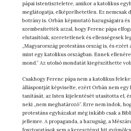
pápai istentiszteletre, amikor a katolikus egy
meglátogatja, elképzelhetetlen. Ez nemcsak di
botrány is. Orbán képmutató hazugságaira és 
szembesítették azzal, hogy Ferenc pápa elfog
elutasítóak, szeretetlenek és ellenségesek 
„Magyarország protestáns ország is, és ezért
mint egy katolikus országban. Ennek ellenére 
mond.” Az utolsó mondatát kiegészíthette voln
Csakhogy Ferenc pápa nem a katolikus felekeze
álláspontját képviselte, ezért Orbán nem egy
tanítását, az Isten kijelentését utasította el,
neki „nem meghatározó”. Erre nem indok, hog
protestáns egyházakat még inkább csak a Biblia
jellemre. A propaganda, a hazugság, a Mészár
fosztogatások sem a keresztényi hit gyümölcs