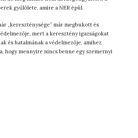
berek gyűlölete, amire a NER épül.
már „kereszténysége” már megbukott és
védelmezője, mert a keresztény igazságokat
ának és hatalmának a védelmezője, amihez
tja, hogy mennyire nincs benne egy szemernyi