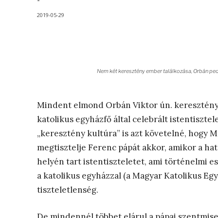
-
2019-05-29
Nem két keresztény ember találkozása, Orbán ped
Mindent elmond Orbán Viktor ún. keresztény
katolikus egyházfő által celebrált istentisztel
„keresztény kultúra” is azt követelné, hogy 
megtisztelje Ferenc pápát akkor, amikor a ha
helyén tart istentiszteletet, ami történelmi 
a katolikus egyházzal (a Magyar Katolikus Eg
tiszteletlenség.
De mindennél többet elárul a pápai szentmise 