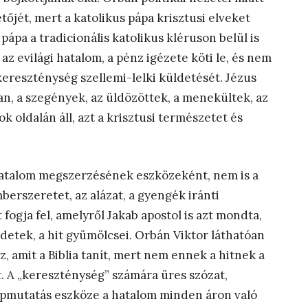
tőjét, mert a katolikus pápa krisztusi elveket
ápa a tradicionális katolikus kléruson belül is
az evilági hatalom, a pénz igézete köti le, és nem
 kereszténység szellemi-lelki küldetését. Jézus
iban, a szegények, az üldözöttek, a menekültek, az
k oldalán áll, azt a krisztusi természetet és
hatalom megszerzésének eszközeként, nem is a
erszeretet, az alázat, a gyengék iránti
fogja fel, amelyről Jakab apostol is azt mondta,
detek, a hit gyümölcsei. Orbán Viktor láthatóan
, amit a Biblia tanít, mert nem ennek a hitnek a
. A „kereszténység” számára üres szózat,
s képmutatás eszköze a hatalom minden áron való