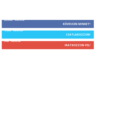
25,000
Követő
KÖVESSEN MINKET!
1,000
Követő
CSATLAKOZZON!
340
Követő
IRATKOZZON FEL!