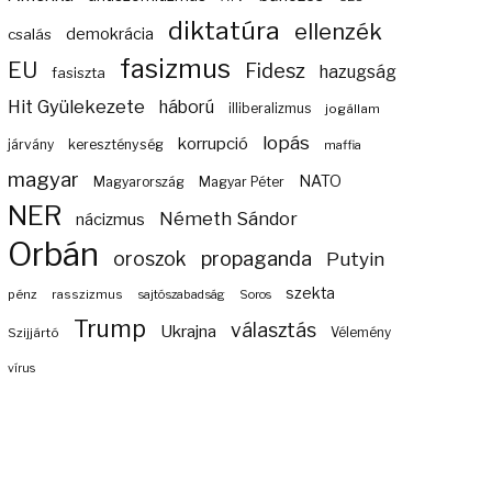
diktatúra
ellenzék
demokrácia
csalás
fasizmus
EU
Fidesz
hazugság
fasiszta
Hit Gyülekezete
háború
illiberalizmus
jogállam
lopás
korrupció
járvány
kereszténység
maffia
magyar
NATO
Magyarország
Magyar Péter
NER
Németh Sándor
nácizmus
Orbán
propaganda
oroszok
Putyin
szekta
pénz
rasszizmus
sajtószabadság
Soros
Trump
választás
Ukrajna
Szijjártó
Vélemény
vírus