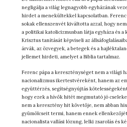
negligálja a világ legnagyobb egyházának veze
hirdet a menekültekkel kapcsolatban. Ferenc p
sokak ellenszenvét kiváltotta azzal, hogy nem 
a politikai katolicizmusban látja egyháza és a
Krisztus tanítását képviseli az állsáfoglalása
árvák, az özvegyek, a betegek és a hajléktalano
jellemet hirdeti, amelyet a Biblia tartalmaz.
Ferenc pápa a kereszténységet nem a világi 
nacionalizmus ikertestvéreként, hanem az emb
együttérzés, segítségnyújtás kötelességeként 
hogy ezek a hívők hitét megmutató jó cseleke
nem a keresztény hit követője, nem abban hisz
gyümölcseit termi, hanem ennek ellenkezőjét
nacionalista vallási lózung, lelki zsarolás é