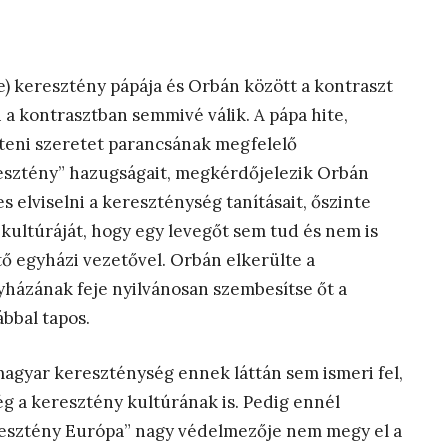
e) keresztény pápája és Orbán között a kontraszt
a kontrasztban semmivé válik. A pápa hite,
isteni szeretet parancsának megfelelő
esztény” hazugságait, megkérdőjelezik Orbán
 elviselni a kereszténység tanításait, őszinte
kultúráját, hogy egy levegőt sem tud és nem is
tő egyházi vezetővel. Orbán elkerülte a
yházának feje nyilvánosan szembesítse őt a
ábbal tapos.
magyar kereszténység ennek láttán sem ismeri fel,
g a keresztény kultúrának is. Pedig ennél
resztény Európa” nagy védelmezője nem megy el a