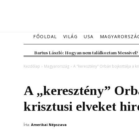
FŐOLDAL
VILÁG
USA
MAGYARORSZÁ
Bartus László: Hogyan nem találkoztam Messivel?
Kezdőlap
Magyarország
A "keresztény" Orbán bojkottálja a kr
Magyarország
A „keresztény” Orbá
krisztusi elveket hi
Írta:
Amerikai Népszava