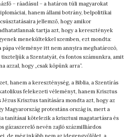
házfő – ráadásul – a határon túli magyarokat
plomáciai, hanem állami botrány, belpolitikai
csúsztatásaira jellemző, hogy amikor
adhatatlannak tartja azt, hogy a keresztények
legyenek menekültekkel szemben, ezt mondta:
 a pápa véleménye itt nem annyira meghatározó,
tiszteljük a Szentatyát, és fontos számunkra, amit
a azzal, hogy „csak köpünk arra”.
t, hanem a kereszténység, a Biblia, a Szentírás
 katolikus felekezeti véleményt, hanem Krisztus
 és Jézus Krisztus tanítására mondta azt, hogy az
y Magyarország protestáns ország is, mert a
 tanításai kötelezik a krisztusi magatartásra és
os gázaszerelő nevén zajló százmilliárdos
ei, de még inkább nem az idegengyűlölet, a