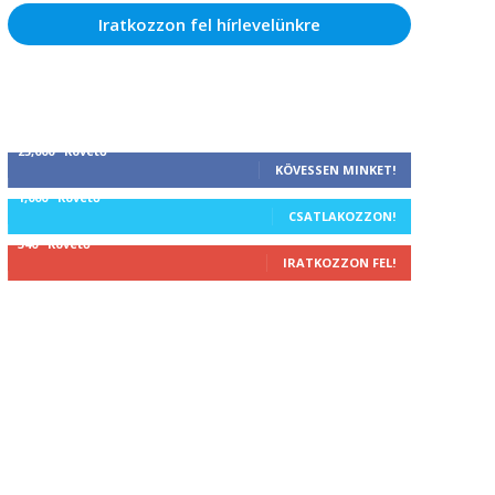
Iratkozzon fel hírlevelünkre
25,000
Követő
KÖVESSEN MINKET!
1,000
Követő
CSATLAKOZZON!
340
Követő
IRATKOZZON FEL!