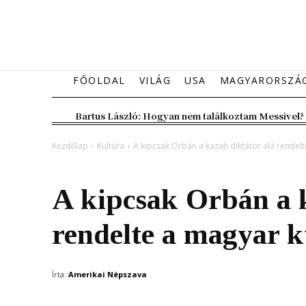
FŐOLDAL
VILÁG
USA
MAGYARORSZÁ
Bartus László: Hogyan nem találkoztam Messivel?
Kezdőlap
Kultúra
A kipcsak Orbán a kazah diktátor alá rendel
Kultúra
Magyarország
A kipcsak Orbán a k
rendelte a magyar 
Írta:
Amerikai Népszava