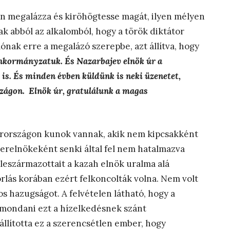
en megalázza és kiröhögtesse magát, ilyen mélyen
ak abból az alkalomból, hogy a török diktátor
nak erre a megalázó szerepbe, azt állítva, hogy
nkormányzatuk. És Nazarbajev elnök úr a
is. És minden évben küldünk is neki üzenetet,
zágon. Elnök úr, gratulálunk a magas
rországon kunok vannak, akik nem kipcsakként
erelnökeként senki által fel nem hatalmazva
leszármazottait a kazah elnök uralma alá
rlás korában ezért felkoncolták volna. Nem volt
s hazugságot. A felvételen látható, hogy a
mondani ezt a hízelkedésnek szánt
állította ez a szerencsétlen ember, hogy