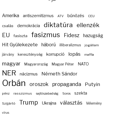
Amerika
bűnözés
antiszemitizmus
ATV
CEU
diktatúra
ellenzék
demokrácia
csalás
fasizmus
EU
Fidesz
hazugság
fasiszta
Hit Gyülekezete
háború
illiberalizmus
jogállam
lopás
korrupció
járvány
kereszténység
maffia
magyar
NATO
Magyarország
Magyar Péter
NER
Németh Sándor
nácizmus
Orbán
propaganda
oroszok
Putyin
szekta
pénz
rasszizmus
sajtószabadság
Soros
Trump
választás
Ukrajna
Szijjártó
Vélemény
vírus