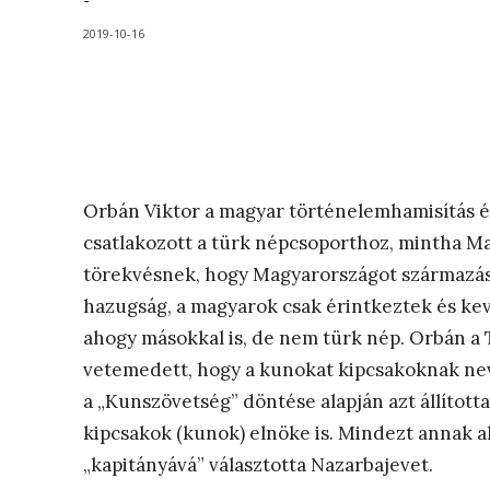
-
2019-10-16
Orbán Viktor a magyar történelemhamisítás 
csatlakozott a türk népcsoporthoz, mintha M
törekvésnek, hogy Magyarországot származásil
hazugság, a magyarok csak érintkeztek és ke
ahogy másokkal is, de nem türk nép. Orbán a 
vetemedett, hogy a kunokat kipcsakoknak neve
a „Kunszövetség” döntése alapján azt állította
kipcsakok (kunok) elnöke is. Mindezt annak a
„kapitányává” választotta Nazarbajevet.