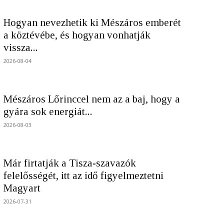
Hogyan nevezhetik ki Mészáros emberét
a köztévébe, és hogyan vonhatják
vissza...
2026-08-04
Mészáros Lőrinccel nem az a baj, hogy a
gyára sok energiát...
2026-08-03
Már firtatják a Tisza-szavazók
felelősségét, itt az idő figyelmeztetni
Magyart
2026-07-31