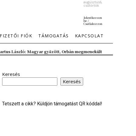
augusztus6,
csütörtök
Jelentkezzen
be /
Csatlakozzon
FIZETŐI FIÓK
TÁMOGATÁS
KAPCSOLAT
artus László: Magyar győzött, Orbán megmenekült
Keresés
Keresés
Tetszett a cikk? Küldjön támogatást QR kóddal!