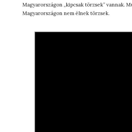
Magyarországon „kipcsak törzsek” vannak. Mu
Magyarországon nem élnek törzsek.