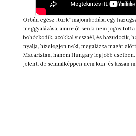
Orbán egész „türk” majomkodása egy hazugsá
meggyalázása, amire őt senki nem jogosította 
bohóckodik, azokkal visszaél, és hazudozik, 
nyalja, hízelegjen neki, megalázza magát előt
Macaristan, hanem Hungary legjobb esetben. O
jelent, de semmiképpen nem kun, és lassan m