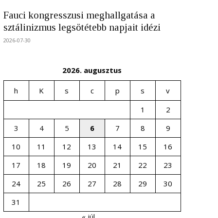
Fauci kongresszusi meghallgatása a
sztálinizmus legsötétebb napjait idézi
2026-07-30
2026. augusztus
h
K
s
c
p
s
v
1
2
3
4
5
6
7
8
9
10
11
12
13
14
15
16
17
18
19
20
21
22
23
24
25
26
27
28
29
30
31
« júl