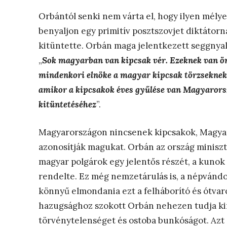
Orbántól senki nem várta el, hogy ilyen mély
benyaljon egy primitív posztszovjet diktátorn
kitüntette. Orbán maga jelentkezett seggnyaló
„
Sok magyarban van kipcsak vér. Ezeknek van ö
mindenkori elnöke a magyar kipcsak törzseknek 
amikor a kipcsakok éves gyűlése van Magyarors
kitüntetéséhez
”.
Magyarországon nincsenek kipcsakok, Magya
azonosítják magukat. Orbán az ország miniszt
magyar polgárok egy jelentős részét, a kunok 
rendelte. Ez még nemzetárulás is, a népvándo
könnyű elmondania ezt a felháborító és ótvaro
hazugsághoz szokott Orbán nehezen tudja ki
törvénytelenséget és ostoba bunkóságot. Azt 