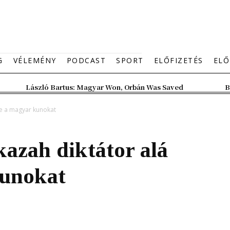
G
VÉLEMÉNY
PODCAST
SPORT
ELŐFIZETÉS
ELŐ
László Bartus: Magyar Won, Orbán Was Saved
B
te a magyar kunokat
azah diktátor alá
kunokat