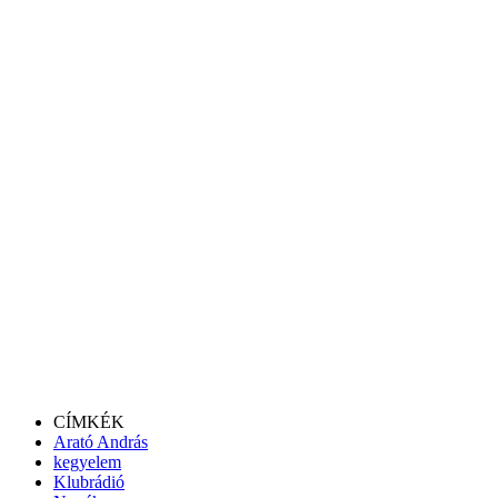
CÍMKÉK
Arató András
kegyelem
Klubrádió