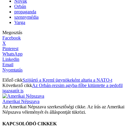
Novák
Orbán
propaganda
szennymédia
Varga
Megosztás
Facebook
X
Pinterest
WhatsApp
Linkedin
Email
Nyomtatás
Előző cikk
Szijjártó a Kreml ügynökeként altatja a NATO-t
Következő cikk
Az Orbán-rezsim agyba-főbe kitüntette a pedofil
igazgatót is
Amerikai Népszava
Az Amerikai Népszava szerkesztőségi cikke. Az írás az Amerikai
Népszava véleményét és álláspontját tükrözi.
KAPCSOLÓDÓ CIKKEK