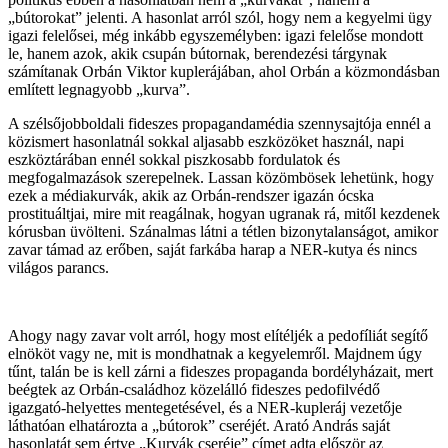
„bútorokat” jelenti. A hasonlat arról szól, hogy nem a kegyelmi ügy
igazi felelősei, még inkább egyszemélyben: igazi felelőse mondott
le, hanem azok, akik csupán bútornak, berendezési tárgynak
számítanak Orbán Viktor kuplerájában, ahol Orbán a közmondásban
említett legnagyobb „kurva”.
A szélsőjobboldali fideszes propagandamédia szennysajtója ennél a
közismert hasonlatnál sokkal aljasabb eszközöket használ, napi
eszköztárában ennél sokkal piszkosabb fordulatok és
megfogalmazások szerepelnek. Lassan közömbösek lehetünk, hogy
ezek a médiakurvák, akik az Orbán-rendszer igazán ócska
prostituáltjai, mire mit reagálnak, hogyan ugranak rá, mitől kezdenek
kórusban üvölteni. Szánalmas látni a tétlen bizonytalanságot, amikor
zavar támad az erőben, saját farkába harap a NER-kutya és nincs
világos parancs.
Ahogy nagy zavar volt arról, hogy most elítéljék a pedofíliát segítő
elnököt vagy ne, mit is mondhatnak a kegyelemről. Majdnem úgy
tűnt, talán be is kell zárni a fideszes propaganda bordélyházait, mert
beégtek az Orbán-családhoz közelálló fideszes pedofilvédő
igazgató-helyettes mentegetésével, és a NER-kupleráj vezetője
láthatóan elhatározta a „bútorok” cseréjét. Arató András saját
hasonlatát sem értve „Kurvák cseréje” címet adta először az