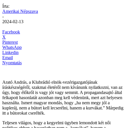
Írta:
Amerikai Népszava
-
2024-02-13
Facebook
X
Pinterest
WhatsApp
Linkedin
Email
Nyomtatás
Arató András, a Klubrádió elnök-vezérigazgatójának
íráskészségéről, szakmai életéről nem kívánunk nyilatkozni, van az
úgy, hogy élőkről is vagy jót vagy semmit. A propagandasajtó által
felkapott hasonlatát azonban meg kell védenünk, mert azt helyesen
használta. Ismert magyar mondás, hogy „ha nem megy jól a
kupleráj, nem a bútort kell lecserélni, hanem a kurvákat.” Márpedig
itt a bútorokat cserélték.
Teljesen világos, hogy a kegyelmi ügyben lemondott két női
politikus ebben a hasonlatban nem a „kurvákat”, hanem a