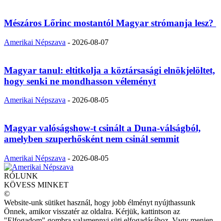
Mészáros Lőrinc mostantól Magyar strómanja lesz?
Amerikai Népszava
-
2026-08-07
Magyar tanul: eltitkolja a köztársasági elnökjelöltet,
hogy senki ne mondhasson véleményt
Amerikai Népszava
-
2026-08-05
Magyar valóságshow-t csinált a Duna-válságból,
amelyben szuperhősként nem csinál semmit
Amerikai Népszava
-
2026-08-05
RÓLUNK
KÖVESS MINKET
©
Website-unk sütiket használ, hogy jobb élményt nyújthassunk
Önnek, amikor visszatér az oldalra. Kérjük, kattintson az
"Elfogadom" gombra valamennyi süti elfogadásához. Vagy menjen