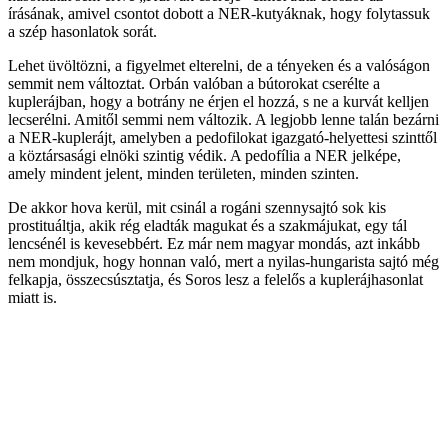
írásának, amivel csontot dobott a NER-kutyáknak, hogy folytassuk
a szép hasonlatok sorát.
Lehet üvöltözni, a figyelmet elterelni, de a tényeken és a valóságon
semmit nem változtat. Orbán valóban a bútorokat cserélte a
kuplerájban, hogy a botrány ne érjen el hozzá, s ne a kurvát kelljen
lecserélni. Amitől semmi nem változik. A legjobb lenne talán bezárni
a NER-kuplerájt, amelyben a pedofilokat igazgató-helyettesi szinttől
a köztársasági elnöki szintig védik. A pedofília a NER jelképe,
amely mindent jelent, minden területen, minden szinten.
De akkor hova kerül, mit csinál a rogáni szennysajtó sok kis
prostituáltja, akik rég eladták magukat és a szakmájukat, egy tál
lencsénél is kevesebbért. Ez már nem magyar mondás, azt inkább
nem mondjuk, hogy honnan való, mert a nyilas-hungarista sajtó még
felkapja, összecsúsztatja, és Soros lesz a felelős a kuplerájhasonlat
miatt is.