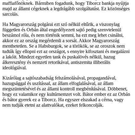
maffiafőnöknek. Bármiben fogadunk, hogy Tiborcz bankja nyújtja
majd az állami cégeknek a legdrágább szolgáltatást. Ez közönséges
sarcolás.
Ha Magyarország polgárai ezt szó nélkül eltűrik, a viszonylag
független és Orbán által engedélyezett sajtó pedig szenvtelenül
beszámol róla, és nem történik semmi, ha ezt meg lehet csinálni,
akkor ez az ország megérdemli a sorsát. Akkor Magyarország
menthetetlen. Se a Habsburgok, se a törökök, se az oroszok nem
tudták így ellopni ezt az országot, s ennyire kifosztani és megalázni
a lakóit. Mindezt egyetlen tank és puskalövés nélkül, hazug
álkeresztény és nemzeti retorikával, antiszemita illiberális
ideológiával.
Kizárólag a sajtószabadság felszámolásával, propagandával,
hazugsággal és uszítással, az állam elfoglalásával, az állam
megszüntetésével és az állami kontroll megbénításával. Döbbenet,
hogy ez valamikor egy kultúrnemzet volt. Bátor ember ez az Orbán
és bátor gyerek ez a Tiborcz. Ha egyszer elszakad a cérna, vagy
nem tudják etetni az alattvalókat, ezeket felkoncolják.