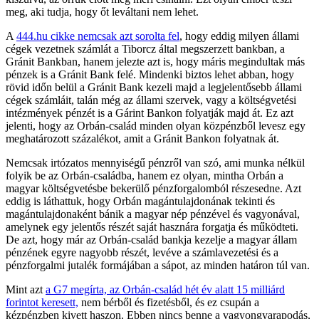
meg, aki tudja, hogy őt leváltani nem lehet.
A
444.hu cikke nemcsak azt sorolta fel
, hogy eddig milyen állami
cégek vezetnek számlát a Tiborcz által megszerzett bankban, a
Gránit Bankban, hanem jelezte azt is, hogy máris megindultak más
pénzek is a Gránit Bank felé. Mindenki biztos lehet abban, hogy
rövid időn belül a Gránit Bank kezeli majd a legjelentősebb állami
cégek számláit, talán még az állami szervek, vagy a költségvetési
intézmények pénzét is a Gárint Bankon folyatják majd át. Ez azt
jelenti, hogy az Orbán-család minden olyan közpénzből levesz egy
meghatározott százalékot, amit a Gránit Bankon folyatnak át.
Nemcsak irtózatos mennyiségű pénzről van szó, ami munka nélkül
folyik be az Orbán-családba, hanem ez olyan, mintha Orbán a
magyar költségvetésbe bekerülő pénzforgalomból részesedne. Azt
eddig is láthattuk, hogy Orbán magántulajdonának tekinti és
magántulajdonaként bánik a magyar nép pénzével és vagyonával,
amelynek egy jelentős részét saját hasznára forgatja és működteti.
De azt, hogy már az Orbán-család bankja kezelje a magyar állam
pénzének egyre nagyobb részét, levéve a számlavezetési és a
pénzforgalmi jutalék formájában a sápot, az minden határon túl van.
Mint azt
a G7 megírta, az Orbán-család hét év alatt 15 milliárd
forintot keresett,
nem bérből és fizetésből, és ez csupán a
kézpénzben kivett haszon. Ebben nincs benne a vagyongyarapodás,