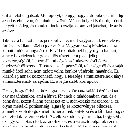
Orbán élőben játszik Monopolyt, de úgy, hogy a dobókocka mindig
az ő kezében van, és minden az övé. Mások helyett is ő dob, mások
helyett is ő lép, és mindenkinek ő osztja ki, amivel játszhat, de az is
az övé.
Tiborcz a bankot is közpénzből vette, mert vagyonának eredete és
forrása az állami közltségvetés és a Magyarország közfeladataira
kapott uniós támogatások. Kiválasztottak neki egy olyan bankot,
amely bevételének egy jelentős részét nem piaci jellegű
tevékenységből, hanem állami cégek számlavezetéséből és
hitelezéséből szerzi. Tiborcz a saját pénzéből, tehetségéből és a saját
munkájából soha nem tudott volna bankot vásárolni magának. Ez
kizárólag annak köszönhető, hogy a felesége a miniszterelnök lánya,
a miniszterelnök az apósa. Ez a legtisztább korrupció.
De az, hogy Orbán a közvagyon és az Orbán-család közé beiktat
egy magánbankot, ami a lánya férjének a tulajdonában van, és a
bank által kezelt állami pénzeket az Orbán-család megsarcolja, ez
olyan mértékű pofátlanság, aljasság és köztörvényes bűnözés,
aminél kisebb dolgok miatt forradalmak törtek ki és a lábuknál fogva
akasztottak fel embereket. Az elbizakodottságát mutatja, hogy Orbán
ezt egy választás előtt, az adófizetők és a választópolgárok szemét
kiszúrva, az orruk előtt meg meri csinálni. Ezt olyan ember teszi