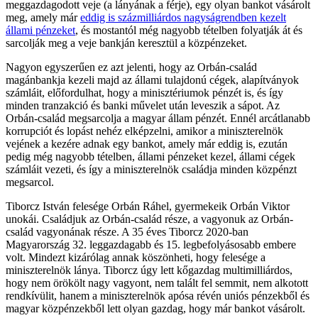
meggazdagodott veje (a lányának a férje), egy olyan bankot vásárolt
meg, amely már
eddig is százmilliárdos nagyságrendben kezelt
állami pénzeket
, és mostantól még nagyobb tételben folyatják át és
sarcolják meg a veje bankján keresztül a közpénzeket.
Nagyon egyszerűen ez azt jelenti, hogy az Orbán-család
magánbankja kezeli majd az állami tulajdonú cégek, alapítványok
számláit, előfordulhat, hogy a minisztériumok pénzét is, és így
minden tranzakció és banki művelet után leveszik a sápot. Az
Orbán-család megsarcolja a magyar állam pénzét. Ennél arcátlanabb
korrupciót és lopást nehéz elképzelni, amikor a miniszterelnök
vejének a kezére adnak egy bankot, amely már eddig is, ezután
pedig még nagyobb tételben, állami pénzeket kezel, állami cégek
számláit vezeti, és így a miniszterelnök családja minden közpénzt
megsarcol.
Tiborcz István felesége Orbán Ráhel, gyermekeik Orbán Viktor
unokái. Családjuk az Orbán-család része, a vagyonuk az Orbán-
család vagyonának része. A 35 éves Tiborcz 2020-ban
Magyarország 32. leggazdagabb és 15. legbefolyásosabb embere
volt. Mindezt kizárólag annak köszönheti, hogy felesége a
miniszterelnök lánya. Tiborcz úgy lett kőgazdag multimilliárdos,
hogy nem örökölt nagy vagyont, nem talált fel semmit, nem alkotott
rendkívülit, hanem a miniszterelnök apósa révén uniós pénzekből és
magyar közpénzekből lett olyan gazdag, hogy már bankot vásárolt.