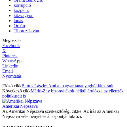
Gránit Bank Zrt.
korrupció
közpénz
közvagyon
lopás
Orbán
Tiborcz István
Megosztás
Facebook
X
Pinterest
WhatsApp
Linkedin
Email
Nyomtatás
Előző cikk
Bartus László: Ami a magyar tananyagból kimaradt
Következő cikk
Márki-Zay bizonyítékok nélkül árulózza az ellenzék
politikusait is
Amerikai Népszava
Az Amerikai Népszava szerkesztőségi cikke. Az írás az Amerikai
Népszava véleményét és álláspontját tükrözi.