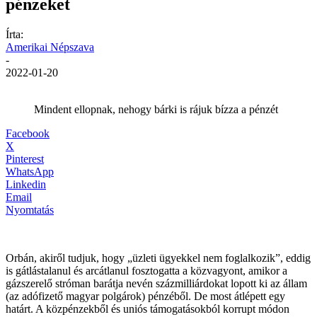
pénzeket
Írta:
Amerikai Népszava
-
2022-01-20
Mindent ellopnak, nehogy bárki is rájuk bízza a pénzét
Facebook
X
Pinterest
WhatsApp
Linkedin
Email
Nyomtatás
Orbán, akiről tudjuk, hogy „üzleti ügyekkel nem foglalkozik”, eddig
is gátlástalanul és arcátlanul fosztogatta a közvagyont, amikor a
gázszerelő stróman barátja nevén százmilliárdokat lopott ki az állam
(az adófizető magyar polgárok) pénzéből. De most átlépett egy
határt. A közpénzekből és uniós támogatásokból korrupt módon