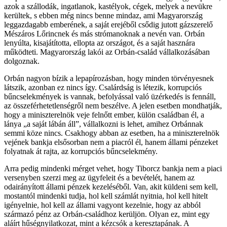
azok a szállodák, ingatlanok, kastélyok, cégek, melyek a nevükre
kerültek, s ebben még nincs benne mindaz, ami Magyarország
leggazdagabb emberének, a saját erejéből csődig jutott gázszerelő
Mészáros Lőrincnek és más strómanoknak a nevén van. Orbán
lenyúlta, kisajátította, ellopta az országot, és a saját hasznára
működteti. Magyarország lakói az Orbán-család vállalkozásában
dolgoznak.
Orbán nagyon bízik a lepapírozásban, hogy minden törvényesnek
látszik, azonban ez nincs így. Csalárdság is létezik, korrupciós
bűncselekmények is vannak, befolyással való üzérkedés is fennáll,
az összeférhetetlenségről nem beszélve. A jelen esetben mondhatják,
hogy a miniszterelnök veje felnőtt ember, külön családban él, a
lánya „a saját lábán áll”, vállalkozni is lehet, amihez Orbánnak
semmi köze nincs. Csakhogy abban az esetben, ha a miniszterelnök
vejének bankja elsősorban nem a piacról él, hanem állami pénzeket
folyatnak át rajta, az korrupciós bűncselekmény.
Arra pedig mindenki mérget vehet, hogy Tiborcz bankja nem a piaci
versenyben szerzi meg az ügyfeleit és a bevételét, hanem az
odairányított állami pénzek kezeléséből. Van, akit küldeni sem kell,
mostantól mindenki tudja, hol kell számlát nyitnia, hol kell hitelt
igényelnie, hol kell az állami vagyont kezelnie, hogy az abból
származó pénz az Orbán-családhoz kerüljön. Olyan ez, mint egy
aláírt hűségnyilatkozat, mint a kézcsók a keresztapának. A