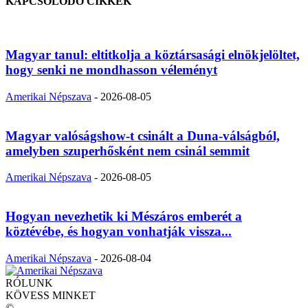
KAPCSOLÓDÓ CIKKEK
Magyar tanul: eltitkolja a köztársasági elnökjelöltet,
hogy senki ne mondhasson véleményt
Amerikai Népszava
-
2026-08-05
Magyar valóságshow-t csinált a Duna-válságból,
amelyben szuperhősként nem csinál semmit
Amerikai Népszava
-
2026-08-05
Hogyan nevezhetik ki Mészáros emberét a
köztévébe, és hogyan vonhatják vissza...
Amerikai Népszava
-
2026-08-04
RÓLUNK
KÖVESS MINKET
©