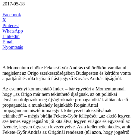
2017-05-18
Facebook
X
Pinterest
WhatsApp
Linkedin
Email
Nyomtatás
A Momentum elnöke Fekete-Győr András csütörtökön váratlanul
megjelent az Origo szerkesztőségében Budapesten és kérdőre vonta
a pártjáról és róla lejárató írást jegyző Kovács András újságírót.
Az eseményt kommentáló Index – bár egyetért a Momentummal,
hogy „az Origo már nem tekinthető újságnak, az ott politikai
témákon dolgozók meg újságíróknak: propagandisták állítanak elő
propagandát, a munkahely leginkább Rogán Antal
propagandaminisztériuma egyik kihelyezett alosztályának
tekinthető” – mégis bírálja Fekete-Győr fellépését: „
az akció legyen
szellemes vagy legalább jól kitalálva, legyen világos és egyszerű az
üzenete, legyen ügyesen levezényelve. Az a kellemetlenkedés, amit
Fekete-Győr András az Origónál rendezett (túl azon, hogy jogsértő