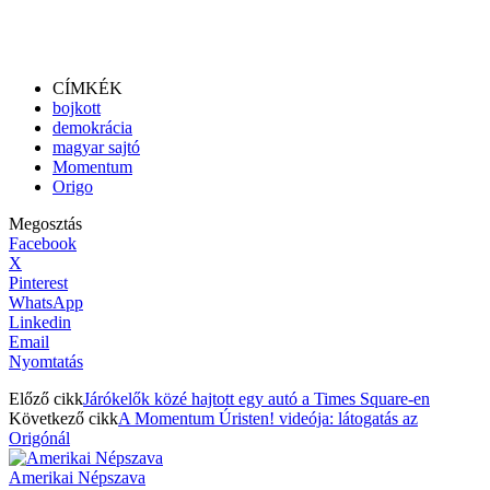
CÍMKÉK
bojkott
demokrácia
magyar sajtó
Momentum
Origo
Megosztás
Facebook
X
Pinterest
WhatsApp
Linkedin
Email
Nyomtatás
Előző cikk
Járókelők közé hajtott egy autó a Times Square-en
Következő cikk
A Momentum Úristen! videója: látogatás az
Origónál
Amerikai Népszava