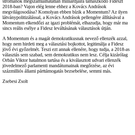
strómanok megszámlálhatatlan milliárdjaira támaszkodó Fideszt
2018-ban? Vajon elég lenne ehhez a Kovács Andrások
megvilágosodása? Komolyan ebben bízik a Momentum? Az ilyen
látványpolitizálással, a Kovács Andrások pellengére állításával a
Momentum elkendőzi az igazi problémát, elhazudja, hogy már ma
sincs reális esélye a Fidesz leváltásának választások útján.
A Momentum és a magát demokratikusnak nevező ellenzék azzal,
hogy nem hirdeti meg a választási bojkottot, legitimálja a Fidesz
jövő évi győzelmét. Teszi ezt annak ellenére, hogy tudja, a 2018-as
választás sem szabad, sem demokratikus nem lesz. Célja kizárólag
Orbán Viktor hatalmon tartása és a kiválasztott udvari ellenzék
jövedelmező parlamenti mandátumainak megőrzése, az évi
százmilliós állami párttámogatás bezsebelése, semmi más.
Zsebesi Zsolt