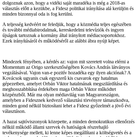
dolgoznak azon, hogy a vidéki saját maradéka is még a 2018-as
választás előtt a kezükbe, a Fidesz politikai irányítása alá kerüljön és
minden bizonnyal oda is fog kerülni.
A teljesség kedvéért ne feledjük, hogy a közmédia teljes egészében
és további médiabirodalmak, kereskedelmi televíziók és ingyen
újságok tartoznak a kormány által irányított médiacsoportokhoz.
Ezek irányításáról és működéséről az alábbi ábra nyújt képet.
Mindezek fényében, a kérdés az: vajon mit szeretett volna elérni a
Momentum az Origo szerkesztőségében Kovács András látványos
vegzálásával. Vajon van-e pozitív hozadéka egy ilyen akciónak? A
Kovácsok ugyanis csak egyszerű kis csavarok egy hatalmas
gépezetben, amelyet Orbán Viktor hatalmának megszilárdítása és
meghosszabbítása érdekében maga Orbán Viktor működtet
közpénzből. Már ma olyan médiavilág van Magyarországon,
amelyben a Fidesznek kedvező választási törvényre támaszkodva,
minden gond nélkül biztosítani lehet a Fidesz győzelmét a jövő évi
választáson.
A hazai sajtóviszonyok közepette, a minden demokratikus ellenőrzés
nélkül működő állami szervek és hatóságok részrehajló
tevékenysége mellett, ki lenne képes megállítani a költségvetés és a