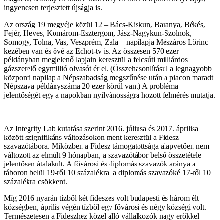
ingyenesen terjesztett újságja is.
Az ország 19 megyéje közül 12 – Bács-Kiskun, Baranya, Békés,
Fejér, Heves, Komárom-Esztergom, Jász-Nagykun-Szolnok,
Somogy, Tolna, Vas, Veszprém, Zala – napilapja Mészáros Lőrinc
kezében van és övé az Echot-tv is. Az összesen 570 ezer
példányban megjelenő lapjain keresztül a felcsúti milliárdos
gázszerelő egymillió olvasót ér el. (Összehasonlításul a legnagyobb
központi napilap a Népszabadság megszűnése után a piacon maradt
Népszava példányszáma 20 ezer körül van.) A probléma
jelentőségét egy a napokban nyilvánosságra hozott felmérés mutatja.
Az Integrity Lab kutatása szerint 2016. júliusa és 2017. áprilisa
között szignifikáns változásokon ment keresztül a Fidesz
szavazótábora. Miközben a Fidesz támogatottsága alapvetően nem
változott az elmúlt 9 hónapban, a szavazótábor belső összetétele
jelentősen átalakult. A fővárosi és diplomás szavazók aránya a
táboron belül 19-ről 10 százalékra, a diplomás szavazóké 17-ről 10
százalékra csökkent.
Míg 2016 nyarán tízből két fideszes volt budapesti és három élt
községben, április végén tízből egy fővárosi és négy községi volt.
Természetesen a Fideszhez közel álló vállalkozók nagy erőkkel