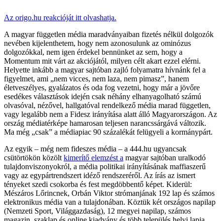
Az origo.hu reakcióját itt olvashatja.
A magyar független média maradványaiban fizetés nélkül dolgozók
nevében kijelenthetem, hogy nem azonosulunk az ominózus
dolgozókkal, nem igen érdekel bennünket az sem, hogy a
Momentum mit várt az akciójától, milyen célt akart ezzel elérni.
Helyette inkább a magyar sajtóban zajló folyamatra hívnánk fel a
figyelmet, ami „nem vicces, nem laza, nem pimasz”, hanem
életveszélyes, gyalázatos és oda fog vezetni, hogy már a jövőre
esedékes választások idején csak néhány elhanyagolható számú
olvasóval, nézővel, hallgatóval rendelkező média marad független,
vagy legalább nem a Fidesz irányítása alatt álló Magyarországon. Az
ország médiatérképe hamarosan teljesen narancssárgává változik.
Ma még „csak” a médiapiac 90 százalékát felügyeli a kormánypárt.
Az egyik – még nem fideszes média – a 444.hu ugyancsak
csütörtökön közölt
kimerítő elemzést a
magyar sajtóban uralkodó
tulajdonviszonyokról, a média politikai irányításának maffiaszerű
vagy az egypártrendszert idéző rendszeréről. Az írás az ismert
tényeket szedi csokorba és fest megdöbbentő képet. Kiderül:
Mészáros Lőrincnek, Orbán Viktor strómanjának 192 lap és számos
elektronikus média van a tulajdonában. Köztük két országos napilap
(Nemzeti Sport, Világgazdaság), 12 megyei napilap, számos
magazin, szaklap és online kiadvány és több település helyi lapja,