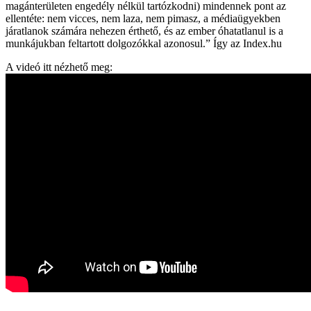
magánterületen engedély nélkül tartózkodni) mindennek pont az
ellentéte: nem vicces, nem laza, nem pimasz, a médiaügyekben
járatlanok számára nehezen érthető, és az ember óhatatlanul is a
munkájukban feltartott dolgozókkal azonosul.” Így az Index.hu
A videó itt nézhető meg: