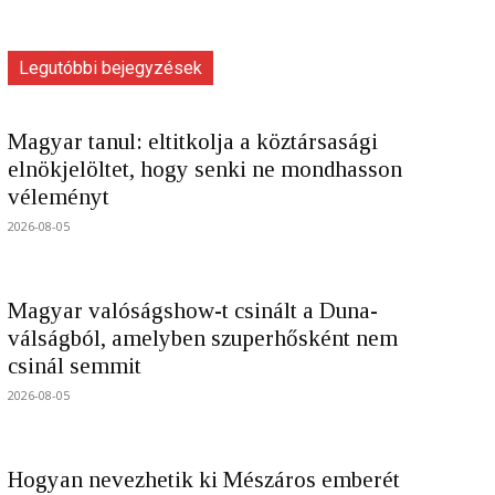
Legutóbbi bejegyzések
Magyar tanul: eltitkolja a köztársasági
elnökjelöltet, hogy senki ne mondhasson
véleményt
2026-08-05
Magyar valóságshow-t csinált a Duna-
válságból, amelyben szuperhősként nem
csinál semmit
2026-08-05
Hogyan nevezhetik ki Mészáros emberét