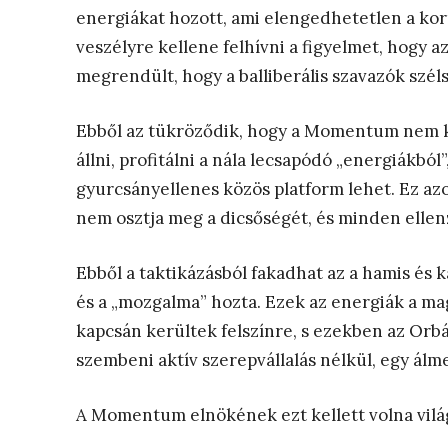
energiákat hozott, ami elengedhetetlen a kor
veszélyre kellene felhívni a figyelmet, hogy
megrendült, hogy a balliberális szavazók széls
Ebből az tükröződik, hogy a Momentum nem k
állni, profitálni a nála lecsapódó „energiákbó
gyurcsányellenes közös platform lehet. Ez az
nem osztja meg a dicsőségét, és minden ellenzé
Ebből a taktikázásból fakadhat az a hamis és 
és a „mozgalma” hozta. Ezek az energiák a m
kapcsán kerültek felszínre, s ezekben az Orbá
szembeni aktív szerepvállalás nélkül, egy álm
A Momentum elnökének ezt kellett volna vilá