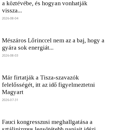
a köztévébe, és hogyan vonhatják
vissza...
2026-08-04
Mészáros Lőrinccel nem az a baj, hogy a
gyára sok energiát...
2026-08-03
Már firtatják a Tisza-szavazók
felelősségét, itt az idő figyelmeztetni
Magyart
2026-07-31
Fauci kongresszusi meghallgatása a
sztálinizmus legsötétebb napjait idézi