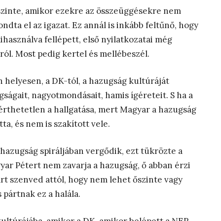
szinte, amikor ezekre az összeüggésekre nem
dta el az igazat. Ez annál is inkább feltűnő, hogy
használva fellépett, első nyilatkozatai még
ól. Most pedig kertel és mellébeszél.
helyesen, a DK-tól, a hazugság kultúráját
ságait, nagyotmondásait, hamis ígéreteit. S ha a
érthetetlen a hallgatása, mert Magyar a hazugság
ta, és nem is szakított vele.
azugság spiráljában vergődik, ezt tükrözte a
r Pétert nem zavarja a hazugság, ő abban érzi
árt szenved attól, hogy nem lehet őszinte vagy
 pártnak ez a halála.