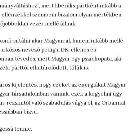
mányváltáshoz”, mert liberális pártként inkább a
 az ellenzékkel szembeni bizalom olyan mértékben
őjobboldali vezér mellé állnak.
onfrontálni akar Magyarral, hanem inkább mellé
l”, a közös nevező pedig a DK-ellenes és
onban tévedés, mert Magyar egy pszichopata, aki
ki párttól elhatárolódott, tőlük is.
káros kijelentés, hogy ezeket az energiákat Magyar
agyar társadalomban vannak, ezek a kegyelmi ügy
n-rezsimtől való szabadulás vágya él, az Orbánnal
essiásban bízva.
gossá tennie.