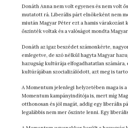
Donáth Anna nem volt egyenes és nem volt ő
mutatott rá. Liberális párt elnökeként nem mon
miután Magyar Péter ezt a hamis várakozást ki
őszinték voltak és a valóságot mondta Magyarr
Donáth az igaz beszédet számonkérte, nagyon 
emlegetve, de szó nélkül hagyta Magyar hazug
hazugság kultúrája elfogadhatatlan számára, 
kultúrájában szocializálódott, azt meg is tartot
A Momentum jelenlegi helyzetében maga is a h
Momentum kampányindítója is, mert míg Magya
otthonosan és jól magát, addig egy liberális p
legalábbis nem mer őszinte lenni. Egy liberális