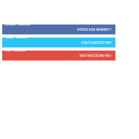
25,000
Követő
KÖVESSEN MINKET!
1,000
Követő
CSATLAKOZZON!
340
Követő
IRATKOZZON FEL!