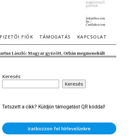
augusztus7,
péntek
Jelentkezzen
be /
Csatlakozzon
FIZETŐI FIÓK
TÁMOGATÁS
KAPCSOLAT
artus László: Magyar győzött, Orbán megmenekült
Keresés
Keresés
Tetszett a cikk? Küldjön támogatást QR kóddal!
Iratkozzon fel hírlevelünkre