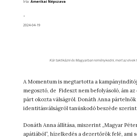
Írta:
Amerikai Népszava
-
2024-04-19
Kár taktikázni és Magyarban reménykedni, mert az elve
A Momentum is megtartotta a kampányindítóját
megosztó, de Fideszt nem befolyásoló, ám az 
párt okozta válságról. Donáth Anna pártelnök
identitásválságról tanúskodó beszéde szerin
Donáth Anna állítása, miszerint „Magyar Péte
apátiából”, hízelkedés a dezertőrök felé, ami 