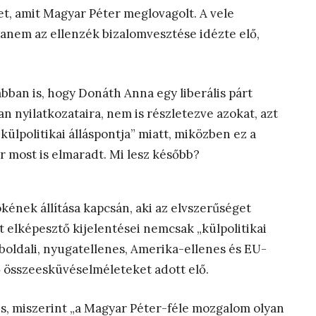
et, amit Magyar Péter meglovagolt. A vele
anem az ellenzék bizalomvesztése idézte elő,
abban is, hogy Donáth Anna egy liberális párt
n nyilatkozataira, nem is részletezve azokat, azt
ülpolitikai álláspontja” miatt, miközben ez a
r most is elmaradt. Mi lesz később?
kének állítása kapcsán, aki az elvszerűséget
 elképesztő kijelentései nemcsak „külpolitikai
boldali, nyugatellenes, Amerika-ellenes és EU-
ő összeesküvéselméleteket adott elő.
s, miszerint „a Magyar Péter-féle mozgalom olyan