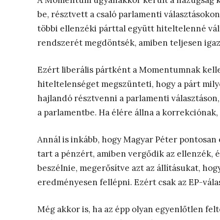
A Momentum ugyanakkor került a hazugság ku
be, résztvett a csaló parlamenti választásoko
többi ellenzéki párttal együtt hiteltelenné vál
rendszerét megdöntsék, amiben teljesen igaz
Ezért liberális pártként a Momentumnak kell
hiteltelenséget megszünteti, hogy a párt mil
hajlandó résztvenni a parlamenti választáson, 
a parlamentbe. Ha élére állna a korrekcióna
Annál is inkább, hogy Magyar Péter pontosan 
tart a pénzért, amiben vergődik az ellenzék, é
beszélnie, megerősítve azt az állításukat, ho
eredményesen fellépni. Ezért csak az EP-vála
Még akkor is, ha az épp olyan egyenlőtlen fel