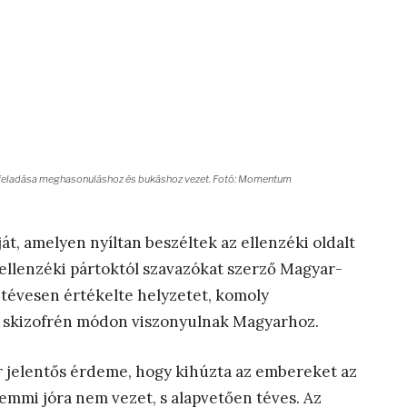
k feladása meghasonuláshoz és bukáshoz vezet. Fotó: Momentum
, amelyen nyíltan beszéltek az ellenzéki oldalt
ellenzéki pártoktól szavazókat szerző Magyar-
 tévesen értékelte helyzetet, komoly
t skizofrén módon viszonyulnak Magyarhoz.
r jelentős érdeme, hogy kihúzta az embereket az
semmi jóra nem vezet, s alapvetően téves. Az