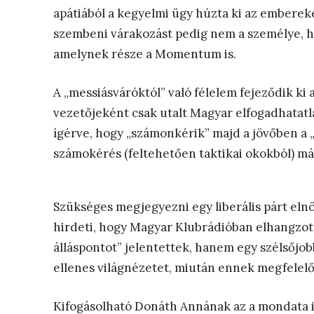
apátiából a kegyelmi ügy húzta ki az emberek
szembeni várakozást pedig nem a személye, h
amelynek része a Momentum is.
A „messiásváróktól” való félelem fejeződik ki 
vezetőjeként csak utalt Magyar elfogadhatatla
ígérve, hogy „számonkérik” majd a jövőben a „k
számokérés (feltehetően taktikai okokból) má
Szükséges megjegyezni egy liberális párt elnö
hirdeti, hogy Magyar Klubrádióban elhangzott
álláspontot” jelentettek, hanem egy szélsőjob
ellenes világnézetet, miután ennek megfelel
Kifogásolható Donáth Annának az a mondata i