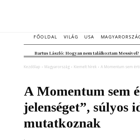
FŐOLDAL
VILÁG
USA
MAGYARORSZÁ
Bartus László: Hogyan nem találkoztam Messivel?
Kezdőlap
Magyarország
Kiemelt hírek
A Momentum sem érti a
Magyarország
Kiemelt hírek
A Momentum sem ér
jelenséget”, súlyos i
mutatkoznak