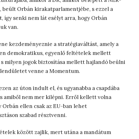
ltúrájába, amikor a DK, amikor belépett a NER-
n, beült Orbán kirakatparlamentjébe, s ezzel a
t, így senki nem lát esélyt arra, hogy Orbán
uk van.
ene kezdeményeznie a stratégiaváltást, amely a
yen demokratikus, egyenlő feltételek mellett
s milyen jogok biztosítása mellett hajlandó beülni
k, lendületet venne a Momentum.
ezen az úton indult el, és ugyanabba a csapdába
s amiből nem mer kilépni. Erről kellett volna
gy Orbán ellen csak az EU-ban lehet
sztáson szabad résztvenni.
tételek között zajlik, mert utána a mandátum