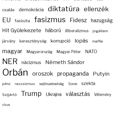
diktatúra
ellenzék
demokrácia
csalás
fasizmus
EU
Fidesz
hazugság
fasiszta
Hit Gyülekezete
háború
illiberalizmus
jogállam
lopás
korrupció
járvány
kereszténység
maffia
magyar
NATO
Magyarország
Magyar Péter
NER
Németh Sándor
nácizmus
Orbán
propaganda
oroszok
Putyin
szekta
pénz
rasszizmus
sajtószabadság
Soros
Trump
választás
Ukrajna
Szijjártó
Vélemény
vírus