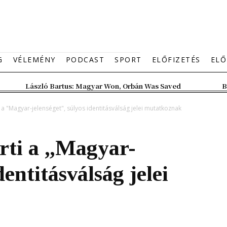
G
VÉLEMÉNY
PODCAST
SPORT
ELŐFIZETÉS
ELŐ
László Bartus: Magyar Won, Orbán Was Saved
B
 "Magyar-jelenséget", súlyos identitásválság jelei mutatkoznak
ti a „Magyar-
dentitásválság jelei