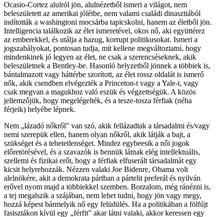
Ocasio-Cortez alulról jön, alulnézetből ismeri a világot, nem
beleszületett az amerikai jólétbe, nem valami családi dinasztiából
indították a washingtoni mocsárba tapicskolni, hanem az életből jön.
Intelligencia találkozik az élet ismeretével, okos nő, aki együttérez
az emberekkel, és utálja a hazug, korrupt politikusokat. Ismeri a
jogszabályokat, pontosan tudja, mit kellene megváltoztatni, hogy
mindenkinek jó legyen az élet, ne csak a szerencséseknek, akik
beleszületnek a Bentley-be. Hasonló helyzetből jönnek a többiek is,
bántalmazott vagy háttérbe szorított, az élet rossz oldalát is ismerő
nők, akik csendben elvégezték a Princeton-t vagy a Yale-t, vagy
csak megvan a magukhoz való eszük és végzettségük. A közös
jellemzőjük, hogy megelégelték, és a tesze-tosza férfiak (néha
férjeik) helyébe lépnek.
Nem „lázadó nőkről” van szó, akik fellázadtak a társadalmi és/vagy
nemi szerepük ellen, hanem olyan nőkről, akik látják a bajt, a
szükséget és a tehetetlenséget. Mindez egybeesik a női jogok
előretörésével, és a szavazók is bennük látnak elég intellektuális,
szellemi és fizikai erőt, hogy a férfiak elfuserált társadalmát egy
kicsit helyrehozzák. Nézzen valaki Joe Bidenre, Obama volt
alelnökére, akit a demokrata pártban a pártelit preferál és nyilván
erővel nyom majd a többiekkel szemben. Borzalom, még ránézni is,
a tej megalszik a szájában, nem lehet tudni, hogy jön vagy megy,
hozzá képest bármelyik nő egy felüdülés. Ha a politikában a fölfújt
fasisztákon kívül egy „férfit” akar látni valaki, akkor keressen egy