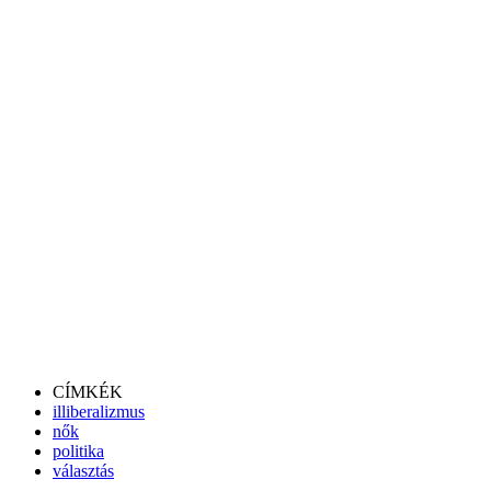
CÍMKÉK
illiberalizmus
nők
politika
választás