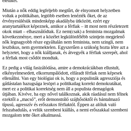
életüket.
Miután a nők eddig legfeljebb megtűrt, de elnyomott helyzetben
voltak a politikában, legtöbb esetben lenézték őket, de az
érvényesülésük mindenképp akadályba ütközött, ezért egy
aranytartalékot képeznek, amikor a férfiak – itt most nem részletezett
okok miatt – elhasználódtak. Ez nem(csak) a feminista mozgalmak
következménye, mert a közélet legkülönfélébb szintjein megjelenő
nők legnagyobb része egyáltalán nem feminista, nem szingli, nem
leszbikus, nem gyermektelen. Egyszerűen a szükség hozta létre azt a
helyzetet, hogy a nők kiálljanak, és átvegyék a férfiak szerepét, ahol
a férfiak most csődöt mondtak.
Ez pedig a világ fasizálódása, amire a demokráciákban ellustult,
elkényelmesedett, elkorrumpálódott, elfáradt férfiak nem képesek
ellenállni. Van egy biológiai ok is, hogy a populisták agressziója és
gátlástalan hazugsága lesöpri a politikailag korrekt demokratákat,
mert ez a politikai korrektség nem áll a populista demagógok
útjában. Kivéve, ha egy nővel találkoznak, akik ráadásul nem félnek
ezektől a „macsó”, erőt demonstráló szájhősöktől és bántalmazó
típusú, agresszív és erőszakos férfiaktól. Éppen az alóluk való
felszabadulás, a velük szembeni kiállás, a nemi erőszakkal szembeni
mozgalom tette őket alkalmassá.