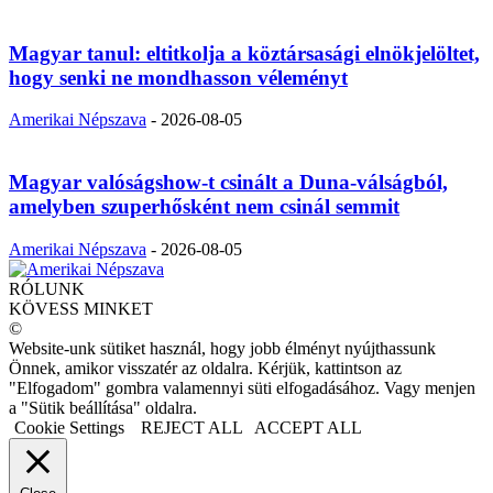
Magyar tanul: eltitkolja a köztársasági elnökjelöltet,
hogy senki ne mondhasson véleményt
Amerikai Népszava
-
2026-08-05
Magyar valóságshow-t csinált a Duna-válságból,
amelyben szuperhősként nem csinál semmit
Amerikai Népszava
-
2026-08-05
RÓLUNK
KÖVESS MINKET
©
Website-unk sütiket használ, hogy jobb élményt nyújthassunk
Önnek, amikor visszatér az oldalra. Kérjük, kattintson az
"Elfogadom" gombra valamennyi süti elfogadásához. Vagy menjen
a "Sütik beállítása" oldalra.
Cookie Settings
REJECT ALL
ACCEPT ALL