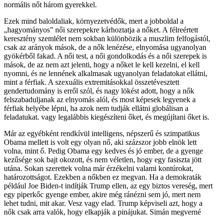
normális nőt három gyerekkel.
Ezek mind baloldaliak, környezetvédők, mert a jobboldal a
„hagyományos” női szerepekre kárhoztatja a nőket. A félreértett
keresztény szemlélet nem sokban különbözik a muszlim felfogástól,
csak az arányok mások, de a nők lenézése, elnyomása ugyanolyan
gyökérből fakad. A női test, a női gondolkodás és a női szerepek is
mások, de az nem azt jelenti, hogy a nőket le kell kezelni, el kell
nyomni, és ne lennének alkalmasak ugyanolyan feladatokat ellátni,
mint a férfiak. A szexuális extremitásokkal összetévesztett
gendertudomány is erről szól, és nagy lökést adott, hogy a nők
felszabaduljanak az elnyomás alól, és most képesek legyenek a
férfiak helyébe lépni, ha azok nem tudják ellátni globálisan a
feladatukat. vagy legalábbis kiegészíteni őket, és megújítani őket is.
Már az egyébként rendkívül intelligens, népszerű és szimpatikus
Obama mellett is volt egy olyan nő, aki százszor jobb elnök lett
volna, mint ő. Pedig Obama egy kedves és jó ember, de a gyenge
kezűsége sok bajt okozott, és nem véletlen, hogy egy fasiszta jött
utána. Sokan szerettek volna már érzékelni valami kontúrokat,
határozottságot. Ezekben a nőkben ez megvan. Ha a demokraták
például Joe Biden-t indítják Trump ellen, az egy biztos vereség, mert
egy piperkőc gyenge ember, akire még ránézni sem jó, mert nem
lehet tudni, mit akar. Vesz vagy elad. Trump képviseli azt, hogy a
nők csak arra valók, hogy elkapják a pinájukat. Simán megverné