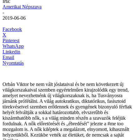
Írta:
Amerikai Népszava
-
2019-06-06
Facebook
X
Pinterest
WhatsApp
Linkedin
Email
Nyomtatás
Orbán Viktor be nem vált jóslataival és be nem következett új
világkorszakaival szemben egyértelműen kirajzolódik egy trend,
amelyet nevezhetnénk új világkorszaknak is, ha Tusványosra
járnánk prófétálni. A világ autokratikus, diktatórikus, fasisztoid
törekvéseivel szemben erőtlennek és gyengének bizonyuló férfiak
helyét felváltják a sokkal határozottabb, elvszerűbb és
kiszámthatóbb nők, s a világ minden részén a szavazók feléjük
fordulnak. A nők előretörését és „ébredését” jelezte a #me too
mozgalom is. A nők kiléptek a megalázott, elnyomott, kihasznált
helyzetükből. Kezükbe vették az életüket, de nemcsak a sajtát