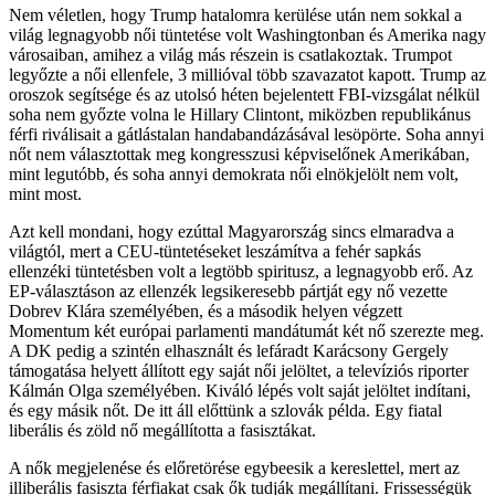
Nem véletlen, hogy Trump hatalomra kerülése után nem sokkal a
világ legnagyobb női tüntetése volt Washingtonban és Amerika nagy
városaiban, amihez a világ más részein is csatlakoztak. Trumpot
legyőzte a női ellenfele, 3 millióval több szavazatot kapott. Trump az
oroszok segítsége és az utolsó héten bejelentett FBI-vizsgálat nélkül
soha nem győzte volna le Hillary Clintont, miközben republikánus
férfi riválisait a gátlástalan handabandázásával lesöpörte. Soha annyi
nőt nem választottak meg kongresszusi képviselőnek Amerikában,
mint legutóbb, és soha annyi demokrata női elnökjelölt nem volt,
mint most.
Azt kell mondani, hogy ezúttal Magyarország sincs elmaradva a
világtól, mert a CEU-tüntetéseket leszámítva a fehér sapkás
ellenzéki tüntetésben volt a legtöbb spiritusz, a legnagyobb erő. Az
EP-választáson az ellenzék legsikeresebb pártját egy nő vezette
Dobrev Klára személyében, és a második helyen végzett
Momentum két európai parlamenti mandátumát két nő szerezte meg.
A DK pedig a szintén elhasznált és lefáradt Karácsony Gergely
támogatása helyett állított egy saját női jelöltet, a televíziós riporter
Kálmán Olga személyében. Kiváló lépés volt saját jelöltet indítani,
és egy másik nőt. De itt áll előttünk a szlovák példa. Egy fiatal
liberális és zöld nő megállította a fasisztákat.
A nők megjelenése és előretörése egybeesik a kereslettel, mert az
illiberális fasiszta férfiakat csak ők tudják megállítani. Frissességük