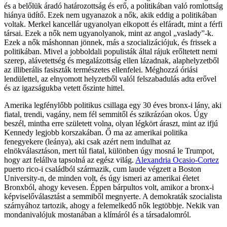
és a belőlük áradó határozottság és erő, a politikában való romlottság
hiánya üdítő. Ezek nem ugyanazok a nők, akik eddig a politikában
voltak. Merkel kancellár ugyanolyan elkopott és elfáradt, mint a férfi
társai. Ezek a nők nem ugyanolyanok, mint az angol „vaslady”-k.
Ezek a nők máshonnan jönnek, más a szocializációjuk, és frissek a
politikában. Mivel a jobboldali populisták által rájuk erőltetett nemi
szerep, alávetettség és megalázottság ellen lázadnak, alaphelyzetből
az illiberális fasiszták természetes ellenfelei. Méghozzá óriási
lendülettel, az elnyomott helyzetből valól felszabadulás adta erővel
és az igazságukba vetett őszinte hittel.
Amerika legfénylőbb politikus csillaga egy 30 éves bronx-i lány, aki
fiatal, trendi, vagány, nem fél semmitől és szikrázóan okos. Úgy
beszél, mintha erre született volna, olyan légkört áraszt, mint az ifjú
Kennedy legjobb korszakában. Ő ma az amerikai politika
fenegyekere (leánya), aki csak azért nem indulhat az
elnökválasztáson, mert túl fiatal, különben úgy mosná le Trumpot,
hogy azt felállva tapsolná az egész világ.
Alexandria Ocasio-Cortez
puerto rico-i családból származik, cum laude végzett a Boston
University-n, de minden volt, és úgy ismeri az amerikai életet
Bronxból, ahogy kevesen. Éppen bárpultos volt, amikor a bronx-i
képviselőválasztást a semmiből megnyerte. A demokraták szocialista
szárnyához tartozik, ahogy a felemelkedő nők legtöbbje. Nekik van
mondanivalójuk mostanában a klímáról és a társadalomról.