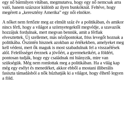
egy nő bármilyen vitában, megmutatva, hogy egy nő nemcsak arra
való, hanem százszor különb az ilyen bunkóknál. Feltéve, hogy
megérett a „keresztény Amerika” egy női elnökre.
A nőket nem fertőzte meg az elmúlt száz év a politikában, és amikor
nincs férfi, hogy a világot a szörnyetegektől megvédje, a szavazók
hozzájuk fordulnak, mert megvan bennük, amit a férfiak
elvesztettek. Új szellemet, más nézőpontokat, friss levegőt hoznak a
politikába. Őszintén hisznek azokban az értékekben, amelyeket meg
kell védeni, mert ők maguk is most szabadulnak fel a visszaélések
alól. Felelősséget éreznek a jövőért, a gyermekeikért, a földért,
pontosan tudják, hogy egy családnak mi hiányzik, mire van
szükségük. Még nem romlottak meg a politikában. Ha a világ kap
még egy esélyt és menedéket, akkor ebből a mostani illiberális
fasiszta támadásból a nők húzhatják ki a világot, hogy élhető legyen
a föld.