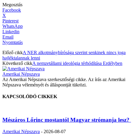
Megosztás
Facebook
X
Pinterest
WhatsApp
Linkedin
Email
Nyomtatás
Előző cikk
A NER alkotmánybírósága szerint senkinek nincs joga
hajléktalannak lenni
Következő cikk
A nemzetállami ideológia térhódítása Erdélyben
Amerikai Népszava
Az Amerikai Népszava szerkesztőségi cikke. Az írás az Amerikai
Népszava véleményét és álláspontját tükrözi.
KAPCSOLÓDÓ CIKKEK
Mészáros Lőrinc mostantól Magyar strómanja lesz?
Amerikai Népszava
-
2026-08-07