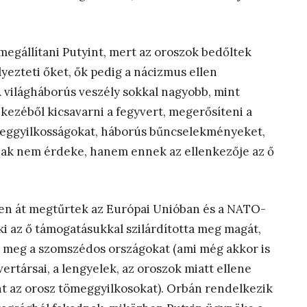
megállítani Putyint, mert az oroszok bedőltek
yezteti őket, ők pedig a nácizmus ellen
 A világháborús veszély sokkal nagyobb, mint
 kezéből kicsavarni a fegyvert, megerősíteni a
meggyilkosságokat, háborús bűncselekményeket,
nnak nem érdeke, hanem ennek az ellenkezője az ő
éven át megtűrtek az Európai Unióban és a NATO-
 aki az ő támogatásukkal szilárdította meg magát,
te meg a szomszédos országokat (ami még akkor is
ertársai, a lengyelek, az oroszok miatt ellene
int az orosz tömeggyilkosokat). Orbán rendelkezik