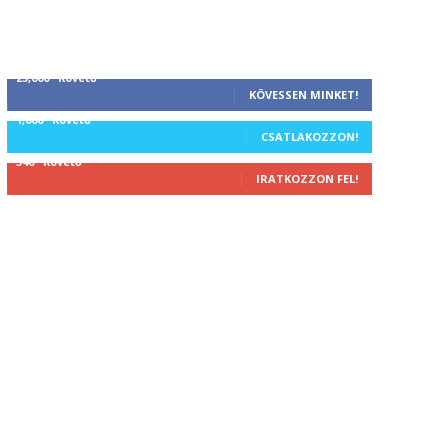
25,000
Követő
KÖVESSEN MINKET!
1,000
Követő
CSATLAKOZZON!
340
Követő
IRATKOZZON FEL!