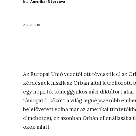
Írta:
Amerikai Népszava
-
2022-05-10
Az Európai Unió vezetői ott tévesztik el az O
kérdésnek hiszik az Orbán által létrehozott, 
egy népirtó, tömeggyilkos náci diktátort aka
támogatói között a világ legnépszerűbb embe
belelövetett volna már az amerikai tüntetőkbe
elmebeteg), ez azonban Orbán ellenállásába üt
okok miatt.