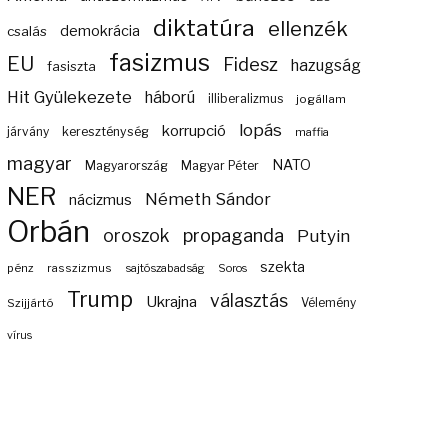
diktatúra
ellenzék
demokrácia
csalás
fasizmus
EU
Fidesz
hazugság
fasiszta
Hit Gyülekezete
háború
illiberalizmus
jogállam
lopás
korrupció
járvány
kereszténység
maffia
magyar
NATO
Magyarország
Magyar Péter
NER
Németh Sándor
nácizmus
Orbán
propaganda
oroszok
Putyin
szekta
pénz
rasszizmus
sajtószabadság
Soros
Trump
választás
Ukrajna
Szijjártó
Vélemény
vírus