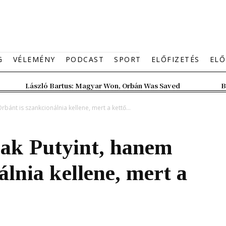
G
VÉLEMÉNY
PODCAST
SPORT
ELŐFIZETÉS
ELŐ
László Bartus: Magyar Won, Orbán Was Saved
B
ánt is szankcionálnia kellene, mert a kettő...
ak Putyint, hanem
lnia kellene, mert a