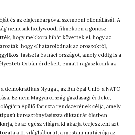
ját és az olajembargóval szembeni ellenállását. A
zág nemcsak hollywoodi filmekben a gonosz
tték, hogy mekkora hibát követtek el, hogy az
atározták, hogy elhatárolódnak az oroszoktól,
gyilkos, fasiszta és náci országot, amely eddig is a
élyezteti Orbán érdekeit, emiatt ragaszkodik az
 a demokratikus Nyugat, az Európai Unió, a NATO
rtása. Ez nem Magyarország gazdasági érdeke,
eológiára épülő fasiszta rendszerének célja, amely
típusú keresztényfasiszta diktaúrát életben
karja, és az egész világra ki akarja terjeszteni azt
ozata a II. világháborút, a mostani mutációja az