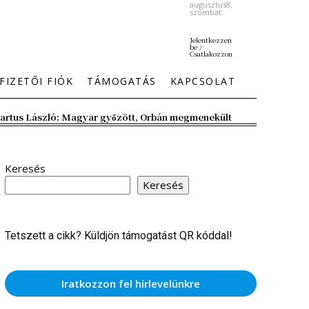
augusztus8,
szombat
Jelentkezzen
be /
Csatlakozzon
FIZETŐI FIÓK
TÁMOGATÁS
KAPCSOLAT
artus László: Magyar győzött, Orbán megmenekült
Keresés
Keresés
Tetszett a cikk? Küldjön támogatást QR kóddal!
Iratkozzon fel hírlevelünkre