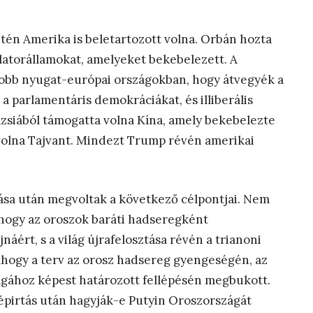
én Amerika is beletartozott volna. Orbán hozta
i latorállamokat, amelyeket bekebelezett. A
yobb nyugat-európai országokban, hogy átvegyék a
 a parlamentáris demokráciákat, és illiberális
Ázsiából támogatta volna Kína, amely bekebelezte
volna Tajvant. Mindezt Trump révén amerikai
sa után megvoltak a következő célpontjai. Nem
hogy az oroszok baráti hadseregként
ért, s a világ újrafelosztása révén a trianoni
akhogy a terv az orosz hadsereg gyengeségén, az
agához képest határozott fellépésén megbukott.
népirtás után hagyják-e Putyin Oroszországát