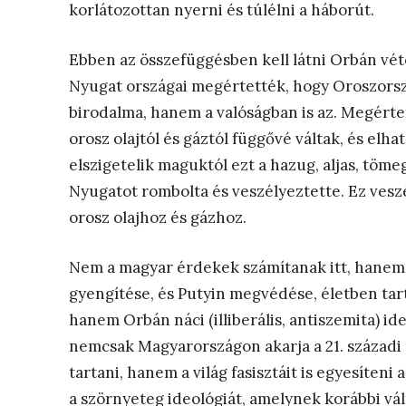
korlátozottan nyerni és túlélni a háborút.
Ebben az összefüggésben kell látni Orbán vétó
Nyugat országai megértették, hogy Oroszors
birodalma, hanem a valóságban is az. Megérte
orosz olajtól és gáztól függővé váltak, és elh
elszigetelik maguktól ezt a hazug, aljas, tömeg
Nyugatot rombolta és veszélyeztette. Ez vesz
orosz olajhoz és gázhoz.
Nem a magyar érdekek számítanak itt, hanem
gyengítése, és Putyin megvédése, életben ta
hanem Orbán náci (illiberális, antiszemita) id
nemcsak Magyarországon akarja a 21. századi 
tartani, hanem a világ fasisztáit is egyesíteni a
a szörnyeteg ideológiát, amelynek korábbi vált