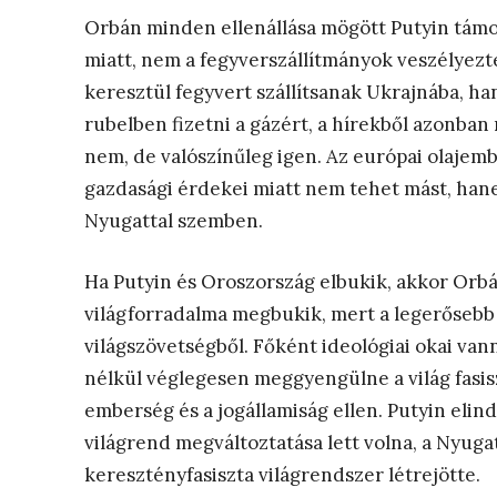
Orbán minden ellenállása mögött Putyin támog
miatt, nem a fegyverszállítmányok veszélyezt
keresztül fegyvert szállítsanak Ukrajnába, ha
rubelben fizetni a gázért, a hírekből azonban
nem, de valószínűleg igen. Az európai olajem
gazdasági érdekei miatt nem tehet mást, hanem
Nyugattal szemben.
Ha Putyin és Oroszország elbukik, akkor Orbán 
világforradalma megbukik, mert a legerősebb 
világszövetségből. Főként ideológiai okai van
nélkül véglegesen meggyengülne a világ fasis
emberség és a jogállamiság ellen. Putyin elind
világrend megváltoztatása lett volna, a Nyugat
keresztényfasiszta világrendszer létrejötte.