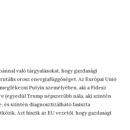
rbánnal való tárgyalásokat, hogy gazdasági
brutális orosz energiafüggőséget. Az Európai Unió
r megfékezni Putyin személyében, aki a Fidesz
re (egyedül Trump népszerűbb nála, aki szintén
, és szintén diagnosztizálható fasiszta
közik. Azt hiszik az EU vezetői, hogy gazdasági