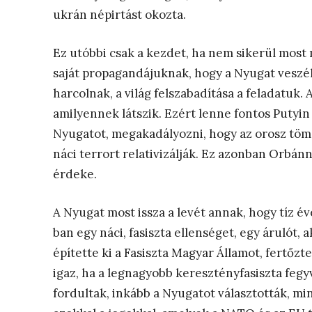
ukrán népirtást okozta.
Ez utóbbi csak a kezdet, ha nem sikerül most 
saját propagandájuknak, hogy a Nyugat veszél
harcolnak, a világ felszabadítása a feladatuk.
amilyennek látszik. Ezért lenne fontos Putyin
Nyugatot, megakadályozni, hogy az orosz tö
náci terrort relativizálják. Ez azonban Orbá
érdeke.
A Nyugat most issza a levét annak, hogy tíz 
ban egy náci, fasiszta ellenséget, egy árulót,
építette ki a Fasiszta Magyar Államot, fertőz
igaz, ha a legnagyobb keresztényfasiszta fegyv
fordultak, inkább a Nyugatot választották, m