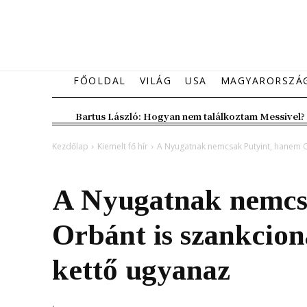
FŐOLDAL
VILÁG
USA
MAGYARORSZÁ
Bartus László: Hogyan nem találkoztam Messivel?
Kezdőlap
Kiemelt fő hír
A Nyugatnak nemcsak Putyint, hanem Orb
Kiemelt fő hír
Magyarország
A Nyugatnak nemcs
Orbánt is szankcioná
kettő ugyanaz