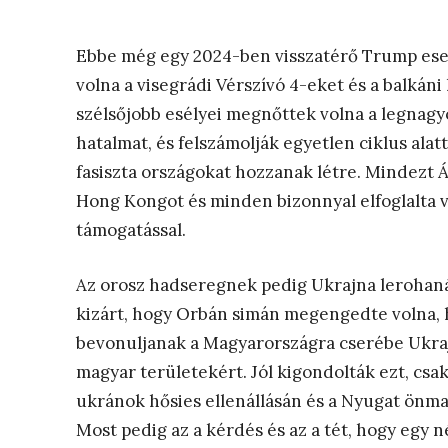
Ebbe még egy 2024-ben visszatérő Trump eset
volna a visegrádi Vérszívó 4-eket és a balkán
szélsőjobb esélyei megnőttek volna a legnag
hatalmat, és felszámolják egyetlen ciklus alatt
fasiszta országokat hozzanak létre. Mindezt 
Hong Kongot és minden bizonnyal elfoglalta 
támogatással.
Az orosz hadseregnek pedig Ukrajna lerohaná
kizárt, hogy Orbán simán megengedte volna, 
bevonuljanak a Magyarországra cserébe Ukrajná
magyar területekért. Jól kigondolták ezt, cs
ukránok hősies ellenállásán és a Nyugat önm
Most pedig az a kérdés és az a tét, hogy egy 