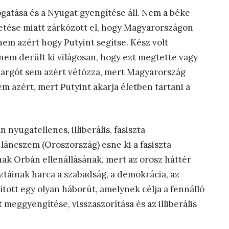
atása és a Nyugat gyengítése áll. Nem a béke
etése miatt zárkózott el, hogy Magyarországon
nem azért hogy Putyint segítse. Kész volt
 nem derült ki világosan, hogy ezt megtette vagy
bargót sem azért vétózza, mert Magyarország
 azért, mert Putyint akarja életben tartani a
nyugatellenes, illiberális, fasiszta
láncszem (Oroszország) esne ki a fasiszta
nak Orbán ellenállásának, mert az orosz háttér
ztáinak harca a szabadság, a demokrácia, az
ított egy olyan háborút, amelynek célja a fennálló
 meggyengítése, visszaszorítása és az illiberális