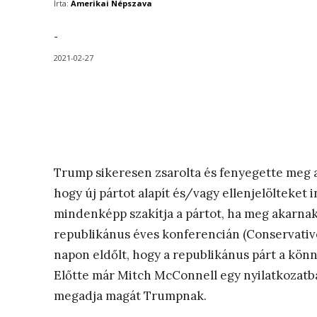
Írta:
Amerikai Népszava
-
2021-02-27
Trump sikeresen zsarolta és fenyegette meg a 
hogy új pártot alapít és/vagy ellenjelölteket 
mindenképp szakítja a pártot, ha meg akarnak
republikánus éves konferencián (Conservative
napon eldőlt, hogy a republikánus párt a kön
Előtte már Mitch McConnell egy nyilatkozatba
megadja magát Trumpnak.