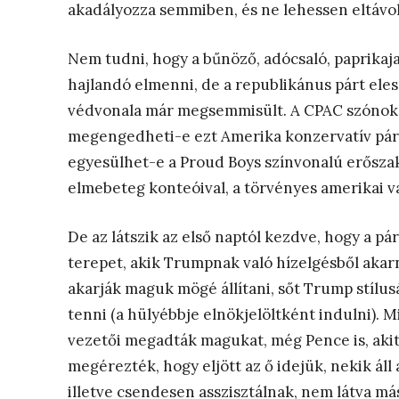
akadályozza semmiben, és ne lehessen eltávol
Nem tudni, hogy a bűnöző, adócsaló, paprikaj
hajlandó elmenni, de a republikánus párt eles
védvonala már megsemmisült. A CPAC szónokai
megengedheti-e ezt Amerika konzervatív párt
egyesülhet-e a Proud Boys színvonalú erősza
elmebeteg konteóival, a törvényes amerikai 
De az látszik az első naptól kezdve, hogy a pár
terepet, akik Trumpnak való hízelgésből akarn
akarják maguk mögé állítani, sőt Trump stílu
tenni (a hülyébbje elnökjelöltként indulni). 
vezetői megadták magukat, még Pence is, akit
megérezték, hogy eljött az ő idejük, nekik ál
illetve csendesen asszisztálnak, nem látva más