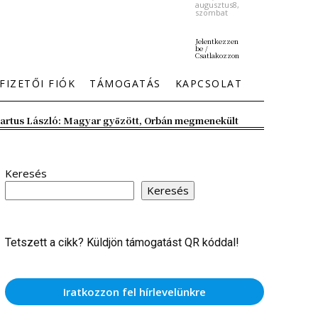
augusztus8,
szombat
Jelentkezzen
be /
Csatlakozzon
FIZETŐI FIÓK
TÁMOGATÁS
KAPCSOLAT
artus László: Magyar győzött, Orbán megmenekült
Keresés
Keresés
Tetszett a cikk? Küldjön támogatást QR kóddal!
Iratkozzon fel hírlevelünkre