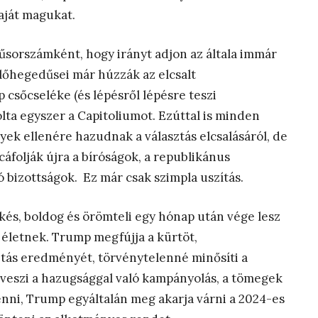
aját magukat.
űsorszámként, hogy irányt adjon az általa immár
Előhegedűsei már húzzák az elcsalt
 csőcseléke (és lépésről lépésre teszi
ta egyszer a Capitoliumot. Ezúttal is minden
nyek ellenére hazudnak a választás elcsalásáról, de
áfolják újra a bíróságok, a republikánus
bizottságok. Ez már csak szimpla uszítás.
kés, boldog és örömteli egy hónap után vége lesz
életnek. Trump megfújja a kürtöt,
ztás eredményét, törvénytelenné minősíti a
 veszi a hazugsággal való kampányolás, a tömegek
ténni, Trump egyáltalán meg akarja várni a 2024-es