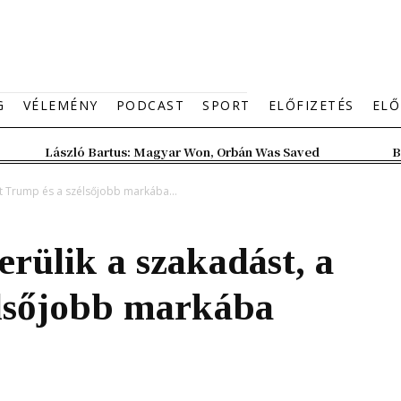
G
VÉLEMÉNY
PODCAST
SPORT
ELŐFIZETÉS
ELŐ
László Bartus: Magyar Won, Orbán Was Saved
B
rt Trump és a szélsőjobb markába...
rülik a szakadást, a
élsőjobb markába