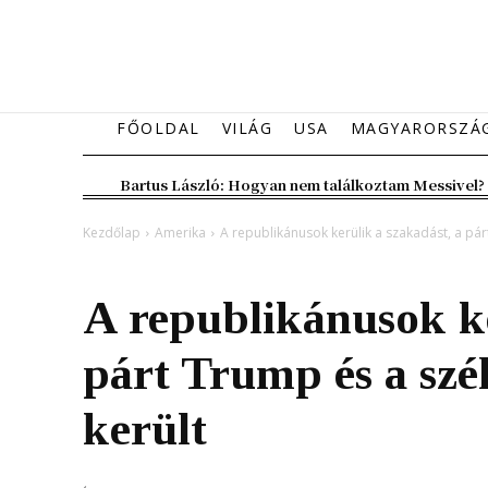
FŐOLDAL
VILÁG
USA
MAGYARORSZÁ
Bartus László: Hogyan nem találkoztam Messivel?
Kezdőlap
Amerika
A republikánusok kerülik a szakadást, a pá
Amerika
A republikánusok ke
párt Trump és a sz
került