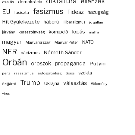
diktatúra
ellenzék
demokrácia
csalás
fasizmus
EU
Fidesz
hazugság
fasiszta
Hit Gyülekezete
háború
illiberalizmus
jogállam
lopás
korrupció
járvány
kereszténység
maffia
magyar
NATO
Magyarország
Magyar Péter
NER
Németh Sándor
nácizmus
Orbán
propaganda
oroszok
Putyin
szekta
pénz
rasszizmus
sajtószabadság
Soros
Trump
választás
Ukrajna
Szijjártó
Vélemény
vírus