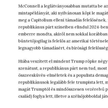
McConnell a leglátványosabban mutatta be az 
mintapéldányát, aki nyilvánosan köpi le magá
meg a Capitolium elleni támadás felelősének,
republikánus párt színeiben elindul 2024-ben 
emberre mondta, akiről nem sokkal korábban k
büntetőjogilag is felelős az amerikai történe
legnagyobb támadásért, és bírósági felelősség
Hiába veszített el mindent Trump röpke négy é
szenátust, a republikánus párt nem tud, most
összeesküvés-elméletek és a populista demag
republikánusok legalább fele trumpista lett,
magát Trumptól és mindösszesen vezérelvű pár
család) foglya lett, illetve a szélsőjobboldal já