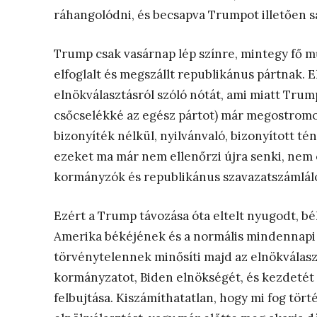
ráhangolódni, és becsapva Trumpot illetően s
Trump csak vasárnap lép színre, mintegy fő m
elfoglalt és megszállt republikánus pártnak. 
elnökválasztásról szóló nótát, ami miatt Trump
csőcselékké az egész pártot) már megostromol
bizonyíték nélkül, nyilvánvaló, bizonyított té
ezeket ma már nem ellenőrzi újra senki, nem c
kormányzók és republikánus szavazatszámláló 
Ezért a Trump távozása óta eltelt nyugodt, bé
Amerika békéjének és a normális mindennapi 
törvénytelennek minősíti majd az elnökválas
kormányzatot, Biden elnökségét, és kezdetét
felbujtása. Kiszámíthatatlan, hogy mi fog tör