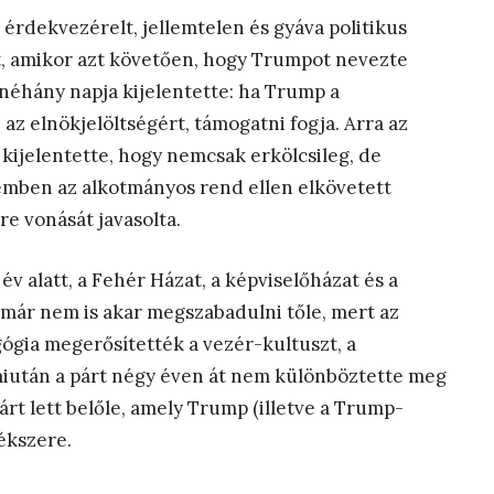
érdekvezérelt, jellemtelen és gyáva politikus
t, amikor azt követően, hogy Trumpot nevezte
 néhány napja kijelentette: ha Trump a
az elnökjelöltségért, támogatni fogja. Arra az
ijelentette, hogy nemcsak erkölcsileg, de
lemben az alkotmányos rend ellen elkövetett
re vonását javasolta.
v alatt, a Fehér Házat, a képviselőházat és a
 már nem is akar megszabadulni tőle, mert az
ógia megerősítették a vezér-kultuszt, a
 miután a párt négy éven át nem különböztette meg
t lett belőle, amely Trump (illetve a Trump-
tékszere.