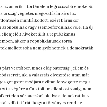
ak az amerikai történelem legrosszabb elnökéből,
az ország végletes megosztásán kívül az
egdöntésén munkálkodott, ezért bármikor
m azonosulnak vagy szembefordulnak vele. Ha új
a ellenjelölt híveket állít a republikánus
szemben, akkor a republikánusok sorsa
atok mellett soha nem győzhetnek a demokraták
párt veetőiben nincs elég bátorság, jellem és
módszereit, aki a választás elvesztése után már
ges gengster módjára nyíltan fenyegette meg a
jutott a végére a Capitolium elleni ostromig, nem
a sikertelen sörpuccsból okulva a demokratikus
tális diktatúrát, hogy a törvényes rend ne