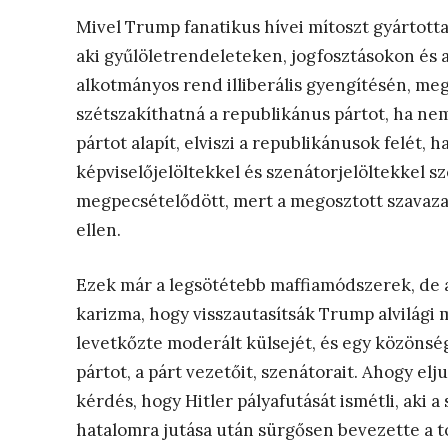
Mivel Trump fanatikus hívei mítoszt gyártott
aki gyűlöletrendeleteken, jogfosztásokon és 
alkotmányos rend illiberális gyengítésén, m
szétszakíthatná a republikánus pártot, ha ne
pártot alapít, elviszi a republikánusok felét, h
képviselőjelöltekkel és szenátorjelöltekkel 
megpecsételődött, mert a megosztott szavaz
ellen.
Ezek már a legsötétebb maffiamódszerek, de a 
karizma, hogy visszautasítsák Trump alvilági 
levetkőzte moderált külsejét, és egy közönsé
pártot, a párt vezetőit, szenátorait. Ahogy el
kérdés, hogy Hitler pályafutását ismétli, aki 
hatalomra jutása után sürgősen bevezette a to