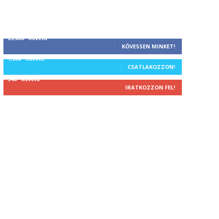
25,000
Követő
KÖVESSEN MINKET!
1,000
Követő
CSATLAKOZZON!
340
Követő
IRATKOZZON FEL!