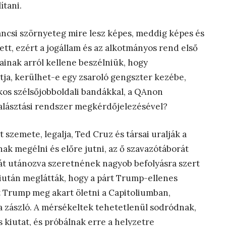
ítani.
ancsi szörnyeteg mire lesz képes, meddig képes és
ett, ezért a jogállam és az alkotmányos rend első
nak arról kellene beszélniük, hogy
ja, kerülhet-e egy zsaroló gengszter kezébe,
kos szélsőjobboldali bandákkal, a QAnon
valásztási rendszer megkérdőjelezésével?
t szemete, legalja, Ted Cruz és társai uralják a
ak megélni és előre jutni, az ő szavazótáborát
sát utánozva szeretnének nagyob befolyásra szert
Miután meglátták, hogy a párt Trump-ellenes
 Trump meg akart öletni a Capitoliumban,
l a zászló. A mérsékeltek tehetetlenül sodródnak,
 kiutat, és próbálnak erre a helyzetre