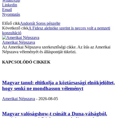
WhatsApp
Linkedin
Email
Nyomtatás
Előző cikk
Andorrát Soros pénzelte
Következő cikk
A Fidesz alelnöke szerint is necces volt a nemzeti
konzultáció
Amerikai Népszava
Az Amerikai Népszava szerkesztőségi cikke. Az írás az Amerikai
Népszava véleményét és álláspontját tükrözi.
KAPCSOLÓDÓ CIKKEK
Magyar tanul: eltitkolja a köztársasági elnökjelöltet,
hogy senki ne mondhasson véleményt
Amerikai Népszava
-
2026-08-05
Magyar valóságshow-t csinált a Duna-válságból,