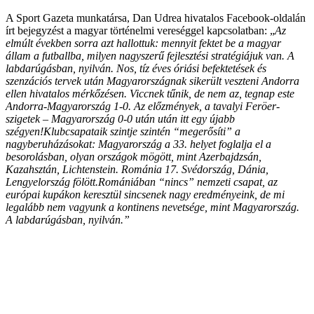
A Sport Gazeta munkatársa, Dan Udrea hivatalos Facebook-oldalán
írt bejegyzést a magyar történelmi vereséggel kapcsolatban: „
Az
elmúlt években sorra azt hallottuk: mennyit fektet be a magyar
állam a futballba, milyen nagyszerű fejlesztési stratégiájuk van. A
labdarúgásban, nyilván. Nos, tíz éves óriási befektetések és
szenzációs tervek után Magyarországnak sikerült veszteni Andorra
ellen hivatalos mérkőzésen. Viccnek tűnik, de nem az, tegnap este
Andorra-Magyarország 1-0. Az előzmények, a tavalyi Feröer-
szigetek – Magyarország 0-0 után után itt egy újabb
szégyen!Klubcsapataik szintje szintén “megerősíti” a
nagyberuházásokat: Magyarország a 33. helyet foglalja el a
besorolásban, olyan országok mögött, mint Azerbajdzsán,
Kazahsztán, Lichtenstein. Románia 17. Svédország, Dánia,
Lengyelország fölött.Romániában “nincs” nemzeti csapat, az
európai kupákon keresztül sincsenek nagy eredményeink, de mi
legalább nem vagyunk a kontinens nevetsége, mint Magyarország.
A labdarúgásban, nyilván.”