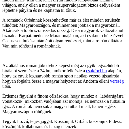
világon, anely ellen a magyar szuperválogatott biztos esélyesként
léphetne pályára és ne kaphatna ki tőlük.
A románok Orbánnak köszönhetően már az élet minden területén
túlnőttek Magyarországon, és mindenben jobbak a magyaroknál.
Akárcsak a többi szomszédos ország. De a magyarok változatlanul
bíznak a Kárpát-medence Maradonájában, aki csaknem húsz évvel
Ceausescu bukása után épít olyan rendszert, mint a román diktátor.
Van min röhögni a románoknak.
Az általános román jókedvhez képest még az egyik legszelídebb
bírálatot szemlézte a 24.hu, amikor felidézte a
csakfoci.hu
alapján,
hogy az egyik legnagyobb román sport napilap vezető újságírója
hogyan foglalta össze a magyar helyzetet az Andorra elleni
vereség
után.
Érdemes figyelni a finom célzásokra, hogy mindez a „labdarúgásra”
vonatkozik, miközben valójában azt mondja, ez nemcsak a futballra
igaz. A románok nemcsak a magyar futball miatt, hanem egész
Magyarországon röhögnek.
Tegyük hozzá, teljes joggal. Köszönjük Orbán, köszönjük Fidesz,
köszönjük kollaboráns és hazug ellenzék.