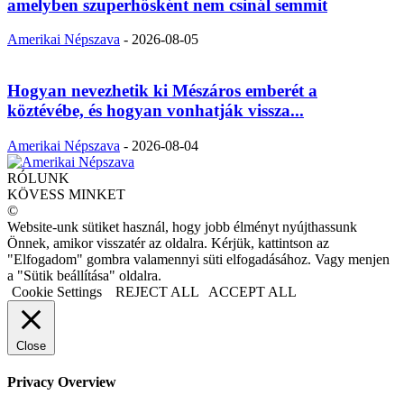
amelyben szuperhősként nem csinál semmit
Amerikai Népszava
-
2026-08-05
Hogyan nevezhetik ki Mészáros emberét a
köztévébe, és hogyan vonhatják vissza...
Amerikai Népszava
-
2026-08-04
RÓLUNK
KÖVESS MINKET
©
Website-unk sütiket használ, hogy jobb élményt nyújthassunk
Önnek, amikor visszatér az oldalra. Kérjük, kattintson az
"Elfogadom" gombra valamennyi süti elfogadásához. Vagy menjen
a "Sütik beállítása" oldalra.
Cookie Settings
REJECT ALL
ACCEPT ALL
Close
Privacy Overview