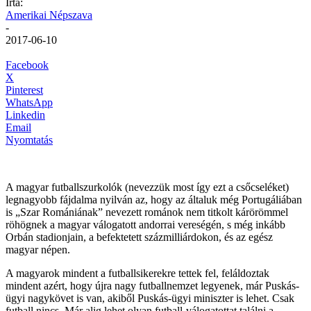
Írta:
Amerikai Népszava
-
2017-06-10
Facebook
X
Pinterest
WhatsApp
Linkedin
Email
Nyomtatás
A magyar futballszurkolók (nevezzük most így ezt a csőcseléket)
legnagyobb fájdalma nyilván az, hogy az általuk még Portugáliában
is „Szar Romániának” nevezett románok nem titkolt kárörömmel
röhögnek a magyar válogatott andorrai vereségén, s még inkább
Orbán stadionjain, a befektetett százmilliárdokon, és az egész
magyar népen.
A magyarok mindent a futballsikerekre tettek fel, feláldoztak
mindent azért, hogy újra nagy futballnemzet legyenek, már Puskás-
ügyi nagykövet is van, akiből Puskás-ügyi miniszter is lehet. Csak
futball nincs. Már alig lehet olyan futball-válogatottat találni a