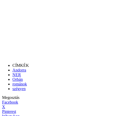
CÍMKÉK
Andorra
NER
Orbán
románok
szégyen
Megosztás
Facebook
X
Pinterest