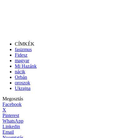
CÍMKÉK
fasizmus
Fidesz
magyar
Mi Hazánk
nácik
Orbán
oroszok
Ukrajna
Megosztás
Facebook
X
Pinterest
WhatsApp
Linkedin
Email
Nyomtatás