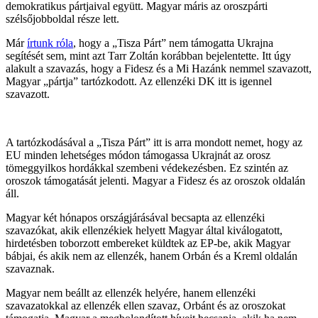
demokratikus pártjaival együtt. Magyar máris az oroszpárti
szélsőjobboldal része lett.
Már
írtunk róla
, hogy a „Tisza Párt” nem támogatta Ukrajna
segítését sem, mint azt Tarr Zoltán korábban bejelentette. Itt úgy
alakult a szavazás, hogy a Fidesz és a Mi Hazánk nemmel szavazott,
Magyar „pártja” tartózkodott. Az ellenzéki DK itt is igennel
szavazott.
A tartózkodásával a „Tisza Párt” itt is arra mondott nemet, hogy az
EU minden lehetséges módon támogassa Ukrajnát az orosz
tömeggyilkos hordákkal szembeni védekezésben. Ez szintén az
oroszok támogatását jelenti. Magyar a Fidesz és az oroszok oldalán
áll.
Magyar két hónapos országjárásával becsapta az ellenzéki
szavazókat, akik ellenzékiek helyett Magyar által kiválogatott,
hirdetésben toborzott embereket küldtek az EP-be, akik Magyar
bábjai, és akik nem az ellenzék, hanem Orbán és a Kreml oldalán
szavaznak.
Magyar nem beállt az ellenzék helyére, hanem ellenzéki
szavazatokkal az ellenzék ellen szavaz, Orbánt és az oroszokat