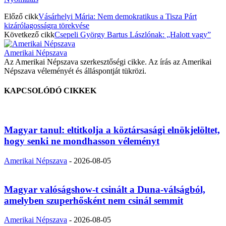
Előző cikk
Vásárhelyi Mária: Nem demokratikus a Tisza Párt
kizárólagosságra törekvése
Következő cikk
Csepeli György Bartus Lászlónak: „Halott vagy”
Amerikai Népszava
Az Amerikai Népszava szerkesztőségi cikke. Az írás az Amerikai
Népszava véleményét és álláspontját tükrözi.
KAPCSOLÓDÓ CIKKEK
Magyar tanul: eltitkolja a köztársasági elnökjelöltet,
hogy senki ne mondhasson véleményt
Amerikai Népszava
-
2026-08-05
Magyar valóságshow-t csinált a Duna-válságból,
amelyben szuperhősként nem csinál semmit
Amerikai Népszava
-
2026-08-05