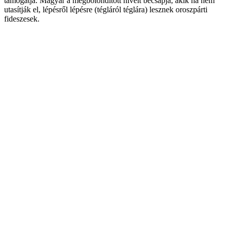
támogatja. Magyar a megbolondított híveit becsapja, akik ha nem
utasítják el, lépésről lépésre (tégláról téglára) lesznek oroszpárti
fideszesek.