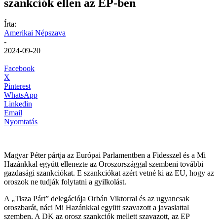
szankciók ellen az EP-ben
Írta:
Amerikai Népszava
-
2024-09-20
Facebook
X
Pinterest
WhatsApp
Linkedin
Email
Nyomtatás
Magyar Péter pártja az Európai Parlamentben a Fidesszel és a Mi
Hazánkkal együtt ellenezte az Oroszországgal szembeni további
gazdasági szankciókat. E szankciókat azért vetné ki az EU, hogy az
oroszok ne tudják folytatni a gyilkolást.
A „Tisza Párt” delegációja Orbán Viktorral és az ugyancsak
oroszbarát, náci Mi Hazánkkal együtt szavazott a javaslattal
szemben. A DK az orosz szankciók mellett szavazott, az EP