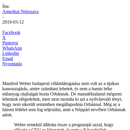
Írta:
Amerikai Népszava
-
2019-03-12
Facebook
X
Pinterest
WhatsApp
Linkedin
Email
Nyomtatás
Manfred Weber budapesti villámlátogatása nem volt az a tipikus
kanosszajárás, amire számítani lehetett, és nem a hamis béke
műanyag olajfaágát hozta Orbánnak. De maradéktalanul mégsem
lehetünk elégedettek, mert nem mondta ki azt a nyilvánvaló tényt,
hogy nem sikerült semmiben megállapodnia Orbánnal. Még az a
három feltétel sem fog teljesülni, amit a Néppárt nevében Orbánnak
adott.
Weber remekül állította össze a programját azzal, hogy
először a CEU-ra látogatott, és nem a Köszolgálati