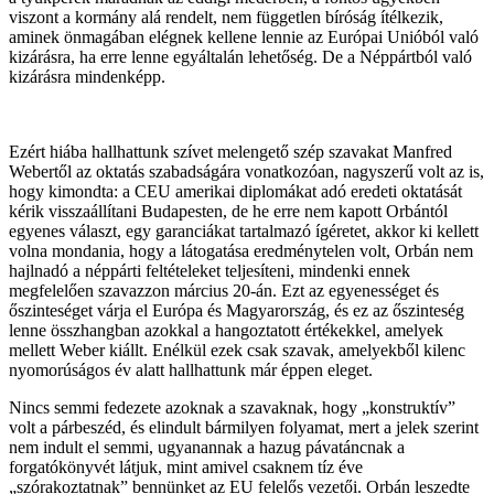
viszont a kormány alá rendelt, nem független bíróság ítélkezik,
aminek önmagában elégnek kellene lennie az Európai Unióból való
kizárásra, ha erre lenne egyáltalán lehetőség. De a Néppártból való
kizárásra mindenképp.
Ezért hiába hallhattunk szívet melengető szép szavakat Manfred
Webertől az oktatás szabadságára vonatkozóan, nagyszerű volt az is,
hogy kimondta: a CEU amerikai diplomákat adó eredeti oktatását
kérik visszaállítani Budapesten, de he erre nem kapott Orbántól
egyenes választ, egy garanciákat tartalmazó ígéretet, akkor ki kellett
volna mondania, hogy a látogatása eredménytelen volt, Orbán nem
hajlnadó a néppárti feltételeket teljesíteni, mindenki ennek
megfelelően szavazzon március 20-án. Ezt az egyenességet és
őszinteséget várja el Európa és Magyarország, és ez az őszinteség
lenne összhangban azokkal a hangoztatott értékekkel, amelyek
mellett Weber kiállt. Enélkül ezek csak szavak, amelyekből kilenc
nyomorúságos év alatt hallhattunk már éppen eleget.
Nincs semmi fedezete azoknak a szavaknak, hogy „konstruktív”
volt a párbeszéd, és elindult bármilyen folyamat, mert a jelek szerint
nem indult el semmi, ugyanannak a hazug pávatáncnak a
forgatókönyvét látjuk, mint amivel csaknem tíz éve
„szórakoztatnak” bennünket az EU felelős vezetői. Orbán leszedte