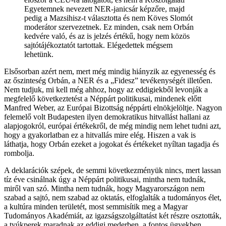
Egyetemnek nevezett NER-janicsár képzőre, majd
pedig a Mazsihisz-t választotta és nem Köves Slomót
moderátor szervezetnek. Ez minden, csak nem Orbán
kedvére való, és az is jelzés értékű, hogy nem közös
sajtótájékoztatót tartottak. Elégedettek mégsem
lehetünk.
Elsősorban azért nem, mert még mindig hiányzik az egyenesség és
az őszinteség Orbán, a NER és a „Fidesz” tevékenységét illetően.
Nem tudjuk, mi kell még ahhoz, hogy az eddigiekből levonják a
megfelelő következtetést a Néppárt politikusai, mindenek előtt
Manfred Weber, az Európai Bizottság néppárti elnökjelöltje. Nagyon
felemelő volt Budapesten ilyen demokratikus hitvallást hallani az
alapjogokról, európai értékekről, de még mindig nem lehet tudni azt,
hogy a gyakorlatban ez a hitvallás mire elég. Hiszen a vak is
láthatja, hogy Orbán ezeket a jogokat és értékeket nyíltan tagadja és
rombolja.
A deklarációk szépek, de semmi következményük nincs, mert lassan
tíz éve csinálnak úgy a Néppárt politikusai, mintha nem tudnák,
miről van szó. Mintha nem tudnák, hogy Magyarországon nem
szabad a sajtó, nem szabad az oktatás, elfoglalták a tudományos élet,
a kultúra minden területét, most semmisítik meg a Magyar
Tudományos Akadémiát, az igazságszolgáltatást két részre osztották,
a tyúkperek maradnak az eddigi mederben, a fontos ügyekben