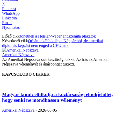
X
Pinterest
WhatsApp
Linkedin
Email
Nyomtatás
Előző cikk
Jöhetnek a Heisler-Weber antiszemita plakátok
Következő cikk
Orbán inkább kilép a Néppártból, de amerikai
diplomás képzést nem enged a CEU-nak
Amerikai Népszava
Az Amerikai Népszava szerkesztőségi cikke. Az írás az Amerikai
Népszava véleményét és álláspontját tükrözi.
KAPCSOLÓDÓ CIKKEK
Magyar tanul: eltitkolja a köztársasági elnökjelöltet,
hogy senki ne mondhasson véleményt
Amerikai Népszava
-
2026-08-05