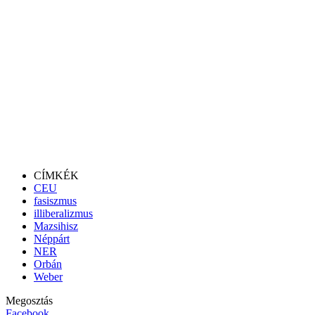
CÍMKÉK
CEU
fasiszmus
illiberalizmus
Mazsihisz
Néppárt
NER
Orbán
Weber
Megosztás
Facebook