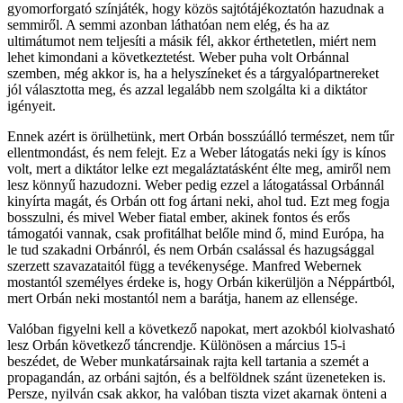
gyomorforgató színjáték, hogy közös sajtótájékoztatón hazudnak a
semmiről. A semmi azonban láthatóan nem elég, és ha az
ultimátumot nem teljesíti a másik fél, akkor érthetetlen, miért nem
lehet kimondani a következtetést. Weber puha volt Orbánnal
szemben, még akkor is, ha a helyszíneket és a tárgyalópartnereket
jól választotta meg, és azzal legalább nem szolgálta ki a diktátor
igényeit.
Ennek azért is örülhetünk, mert Orbán bosszúálló természet, nem tűr
ellentmondást, és nem felejt. Ez a Weber látogatás neki így is kínos
volt, mert a diktátor lelke ezt megaláztatásként élte meg, amiről nem
lesz könnyű hazudozni. Weber pedig ezzel a látogatással Orbánnál
kinyírta magát, és Orbán ott fog ártani neki, ahol tud. Ezt meg fogja
bosszulni, és mivel Weber fiatal ember, akinek fontos és erős
támogatói vannak, csak profitálhat belőle mind ő, mind Európa, ha
le tud szakadni Orbánról, és nem Orbán csalással és hazugsággal
szerzett szavazataitól függ a tevékenysége. Manfred Webernek
mostantól személyes érdeke is, hogy Orbán kikerüljön a Néppártból,
mert Orbán neki mostantól nem a barátja, hanem az ellensége.
Valóban figyelni kell a következő napokat, mert azokból kiolvasható
lesz Orbán következő táncrendje. Különösen a március 15-i
beszédet, de Weber munkatársainak rajta kell tartania a szemét a
propagandán, az orbáni sajtón, és a belföldnek szánt üzeneteken is.
Persze, nyilván csak akkor, ha valóban tiszta vizet akarnak önteni a