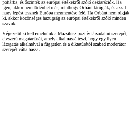
pohárba, és őszinték az európai értékekről szóló deklarációk. Ha
igen, akkor nem történhet más, minthogy Orbánt kirúgják, és azzal
nagy lépést tesznek Európa megmentése felé. Ha Orbánt nem rúgják
ki, akkor közönséges hazugság az európai értékekről szóló minden
szavuk.
Végezetül ki kell emelnünk a Mazsihisz pozitív társadalmi szerepét,
elvszerű magatartását, amely alkalmassá teszi, hogy egy ilyen
látogatás alkalmával a független és a diktatúrától szabad moderátor
szerepét vállalhassa.