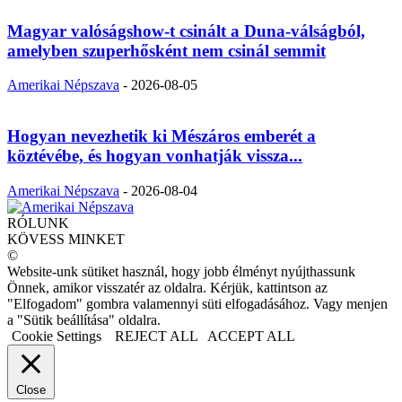
Magyar valóságshow-t csinált a Duna-válságból,
amelyben szuperhősként nem csinál semmit
Amerikai Népszava
-
2026-08-05
Hogyan nevezhetik ki Mészáros emberét a
köztévébe, és hogyan vonhatják vissza...
Amerikai Népszava
-
2026-08-04
RÓLUNK
KÖVESS MINKET
©
Website-unk sütiket használ, hogy jobb élményt nyújthassunk
Önnek, amikor visszatér az oldalra. Kérjük, kattintson az
"Elfogadom" gombra valamennyi süti elfogadásához. Vagy menjen
a "Sütik beállítása" oldalra.
Cookie Settings
REJECT ALL
ACCEPT ALL
Close