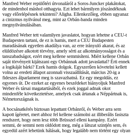
Manfred Weber repülőtéri útvonaláról a Soros-Juncker plakátokat,
de mindenhol máshol otthagyta. Ezt lehet bármilyen jószándéknak
vagy előrelépésnek tekinteni? Aligha. Ellenkezőleg, ebben ugyanaz
a cinizmus nyilvánul meg, mint az Orbán-banda minden
megnyilvánulásában.
Manfred Weber tett valamilyen javaslatot, hogyan lehetne a CEU-t
Budapesten tartani, de ez is hamis, mert a CEU Budapesten
maradásának egyetlen akadálya van, az erre irányuló akarat, és az
elüldözésre alkotott törvény, amely sérti az alkotmányosságot és a
tanszabadságot, ezért meg kellene semmisíteni. Miért kellene Orbán
saját törvényeit kijátszani egy Orbánnak adott javaslattal? Érti ennek
a logikáját bárki? Ezek hamis dolgok. Egyszerűen követelni kellett
volna az eredeti állapot azonnali visszaállítását, március 20-ig a
fideszes álparlament meg is szavazhatná. Ez egy megoldás, ez
egyenes út. De ezeket az egyenes beszédeket hiányoljuk Manfred
Weber és társai magatartásából, és ezek joggal adnak okot
mindenféle következtetésre, amelyek csak ártanak a Néppártnak is,
Németországnak is.
A bocsánatkérés biztosan lepattant Orbánról, és Weber arra sem
kapott ígéretet, mert ahhoz fel kellene számolni az illiberális fasiszta
rendszert, hogy nem lesz több Brüsszel elleni kampány. Ezért
semmi, de semmi nem oldódott meg, még a látszat szintjén sem, és
egyedül azért lehetünk hálásak, hogy legalább nem történt egy olyan