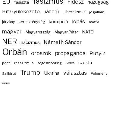
fasizmus
EU
Fidesz
hazugság
fasiszta
Hit Gyülekezete
háború
illiberalizmus
jogállam
lopás
korrupció
járvány
kereszténység
maffia
magyar
NATO
Magyarország
Magyar Péter
NER
Németh Sándor
nácizmus
Orbán
propaganda
oroszok
Putyin
szekta
pénz
rasszizmus
sajtószabadság
Soros
Trump
választás
Ukrajna
Szijjártó
Vélemény
vírus