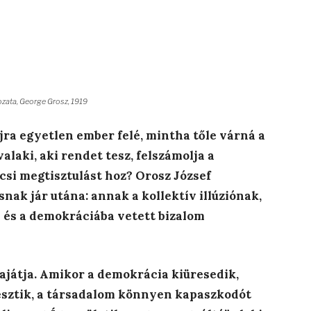
zata, George Grosz, 1919
jra egyetlen ember felé, mintha tőle várná a
laki, aki rendet tesz, felszámolja a
lcsi megtisztulást hoz? Orosz József
ak jár utána: annak a kollektív illúziónak,
l és a demokráciába vetett bizalom
ajátja. Amikor a demokrácia kiüresedik,
sztik, a társadalom könnyen kapaszkodót