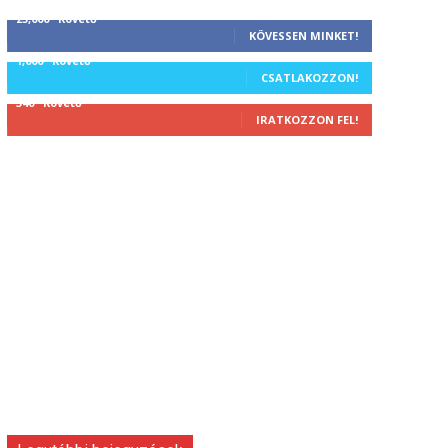
25,000
Követő
KÖVESSEN MINKET!
1,000
Követő
CSATLAKOZZON!
340
Követő
IRATKOZZON FEL!