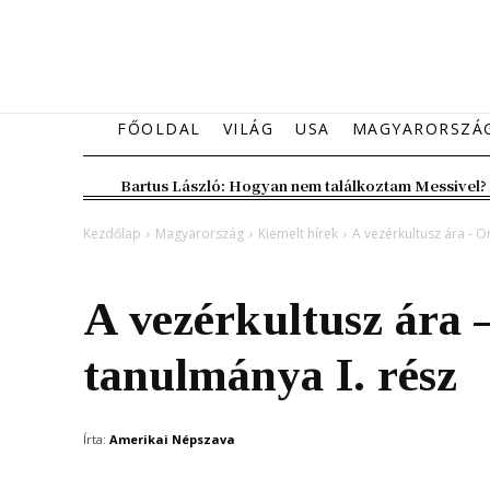
FŐOLDAL
VILÁG
USA
MAGYARORSZÁ
Bartus László: Hogyan nem találkoztam Messivel?
Kezdőlap
Magyarország
Kiemelt hírek
A vezérkultusz ára - O
Magyarország
Kiemelt hírek
A vezérkultusz ára 
tanulmánya I. rész
Írta:
Amerikai Népszava