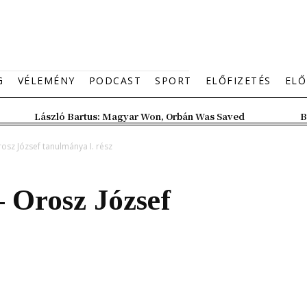
G
VÉLEMÉNY
PODCAST
SPORT
ELŐFIZETÉS
ELŐ
László Bartus: Magyar Won, Orbán Was Saved
B
rosz József tanulmánya I. rész
– Orosz József