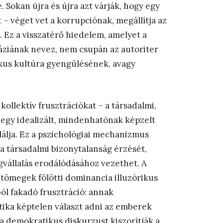
 Sokan újra és újra azt várják, hogy egy
 – véget vet a korrupciónak, megállítja az
. Ez a visszatérő hiedelem, amelyet a
táziának nevez, nem csupán az autoriter
kus kultúra gyengülésének, avagy
kollektív frusztrációkat – a társadalmi,
 egy idealizált, mindenhatónak képzelt
lálja. Ez a pszichológiai mechanizmus
 a társadalmi bizonytalanság érzését,
gvállalás erodálódásához vezethet. A
 tömegek fölötti dominancia illuzórikus
gból fakadó frusztráció: annak
tika képtelen választ adni az emberek
 a demokratikus diskurzust kiszorítják a