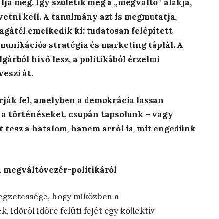
ja meg. Így születik meg a „megváltó” alakja,
tni kell. A tanulmány azt is megmutatja,
gától emelkedik ki: tudatosan felépített
munikációs stratégia és marketing táplál. A
gárból hívő lesz, a politikából érzelmi
veszi át.
árják fel, amelyben a demokrácia lassan
 a történéseket, csupán tapsolunk – vagy
it tesz a hatalom, hanem arról is, mit engedünk
 a megváltóvezér-politikáról
llegzetessége, hogy miközben a
időről időre felüti fejét egy kollektív