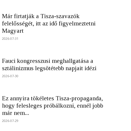
Már firtatják a Tisza-szavazók
felelősségét, itt az idő figyelmeztetni
Magyart
2026-07-31
Fauci kongresszusi meghallgatása a
sztálinizmus legsötétebb napjait idézi
2026-07-30
Ez annyira tökéletes Tisza-propaganda,
hogy felesleges próbálkozni, ennél jobb
már nem...
2026-07-29