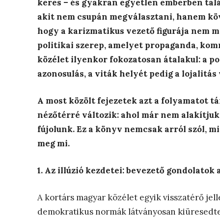
keres – és gyakran egyetlen emberben talál
akit nem csupán megválasztani, hanem köve
hogy a karizmatikus vezető figurája nem ma
politikai szerep, amelyet propaganda, kom
közélet ilyenkor fokozatosan átalakul: a pol
azonosulás, a viták helyét pedig a lojalitás 
A most közölt fejezetek azt a folyamatot t
nézőtérré változik: ahol már nem alakítjuk
fújolunk. Ez a könyv nemcsak arról szól, m
meg mi.
1. Az illúzió kezdetei: bevezető gondolatok
A kortárs magyar közélet egyik visszatérő je
demokratikus normák látványosan kiüresedtek, 