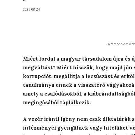
-
2025-08-24
A társadalom áldo
Miért fordul a magyar társadalom újra és ú
megváltást? Miért hisszük, hogy majd jön va
korrupciót, megállítja a lecsúszást és erkö
tanulmánya ennek a visszatérő vágyakozásn
amely a csalódásokból, a kiábrándultságbó
megingásából táplálkozik.
A vezér iránti igény nem csak diktatúrák s
intézményei gyengülnek vagy hitelüket ve