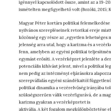
igénnyel kapcsolódott össze, amint az a 19–20
ismételten megfigyelhető volt (Bozóki, 2015; 
Magyar Péter kortárs politikai felemelkedés
nyilvános szerepléseinek retorikai ereje miat
közönség egy része az „egyetlen lehetséges meg
jelenség arra utal, hogy a karizma és a vezér
fenn, amelyben az egyéni politikai teljesítmé
egymást erősíti. A vezérképzet jelenléte a 
potenciális kihívást jelent, mivel a politikai l
nem pedig az intézményi eljárásokra alapozza 
szerepvállalás egyéni szándékaitól független
politikai dinamika a vezérelvűség irányába to
szükségszerűen válik vezérfigurává, de a magya
karizma gyakran a vezérképzetet is
aktiválja. A két fogalom megkülönböztetése 