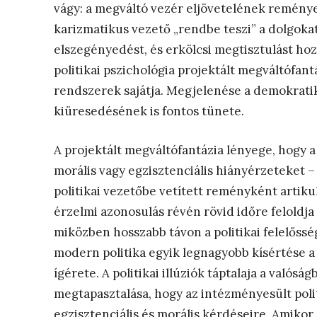
vágy: a megváltó vezér eljövetelének reménye.
karizmatikus vezető „rendbe teszi” a dolgokat
elszegényedést, és erkölcsi megtisztulást hoz
politikai pszichológia projektált megváltófan
rendszerek sajátja. Megjelenése a demokrati
kiüresedésének is fontos tünete.
A projektált megváltófantázia lényege, hogy a 
morális vagy egzisztenciális hiányérzeteket –
politikai vezetőbe vetített reményként artiku
érzelmi azonosulás révén rövid időre feloldja
miközben hosszabb távon a politikai felelőssé
modern politika egyik legnagyobb kísértése a
ígérete. A politikai illúziók táptalaja a valósá
megtapasztalása, hogy az intézményesült poli
egzisztenciális és morális kérdéseire. Amikor