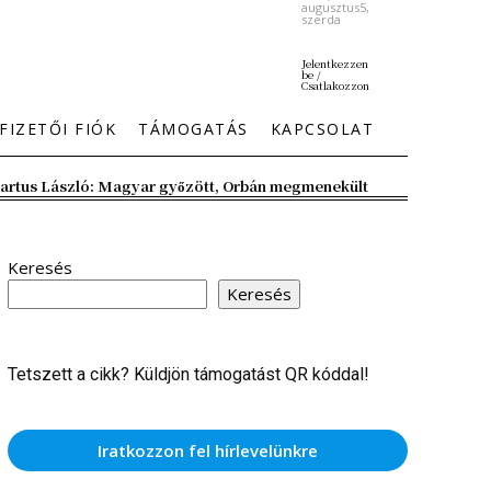
augusztus5,
szerda
Jelentkezzen
be /
Csatlakozzon
FIZETŐI FIÓK
TÁMOGATÁS
KAPCSOLAT
artus László: Magyar győzött, Orbán megmenekült
Keresés
Keresés
Tetszett a cikk? Küldjön támogatást QR kóddal!
Iratkozzon fel hírlevelünkre