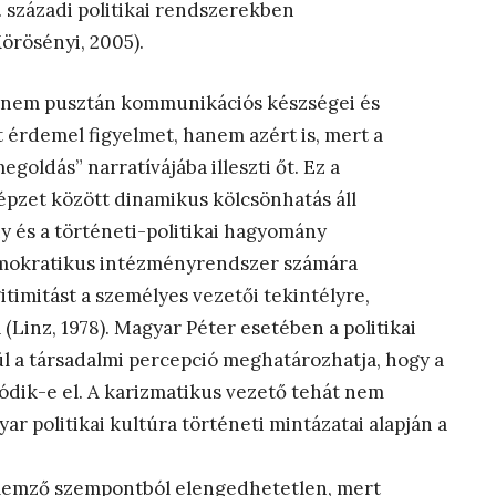
. századi politikai rendszerekben
Körösényi, 2005).
e nem pusztán kommunikációs készségei és
t érdemel figyelmet, hanem azért is, mert a
oldás” narratívájába illeszti őt. Ez a
képzet között dinamikus kölcsönhatás áll
ny és a történeti-politikai hagyomány
demokratikus intézményrendszer számára
egitimitást a személyes vezetői tekintélyre,
(Linz, 1978). Magyar Péter esetében a politikai
ül a társadalmi percepció meghatározhatja, hogy a
lódik-e el. A karizmatikus vezető tehát nem
r politikai kultúra történeti mintázatai alapján a
elemző szempontból elengedhetetlen, mert