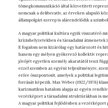
tömegkommunikáció által közvetített repreze
nemcsak a deliberatív, az érveken alapuló kö
állampolgári szerep is alárendelődik a szimb
A magyar politikai kultúra egyik visszatérő m
krízishelyzetekben és társadalmi átmenetek i
E fogalom nem kizárólag egy határozott és hite
hanem egy mélyen gyökerező kollektív repreze
jövőjét egyetlen személy akaratától teszi függ
ezzel szemben az egyéni teljesítményre, sze
erőre összpontosít, amelyek a politikai legiti
forrását képezik. Max Weber (1922/1978) klas
karizmatikus hatalom alapja az egyén rendkívül
vezérképzet a társadalmi struktúrákban is me
A magyar politikai fejlődésben a vezérképzet g