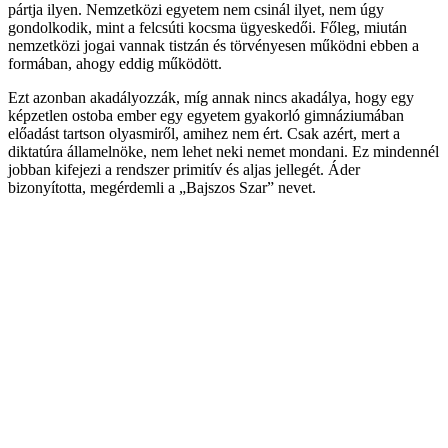
pártja ilyen. Nemzetközi egyetem nem csinál ilyet, nem úgy
gondolkodik, mint a felcsúti kocsma ügyeskedői. Főleg, miután
nemzetközi jogai vannak tistzán és törvényesen működni ebben a
formában, ahogy eddig működött.
Ezt azonban akadályozzák, míg annak nincs akadálya, hogy egy
képzetlen ostoba ember egy egyetem gyakorló gimnáziumában
előadást tartson olyasmiről, amihez nem ért. Csak azért, mert a
diktatúra államelnöke, nem lehet neki nemet mondani. Ez mindennél
jobban kifejezi a rendszer primitív és aljas jellegét. Áder
bizonyította, megérdemli a „Bajszos Szar” nevet.