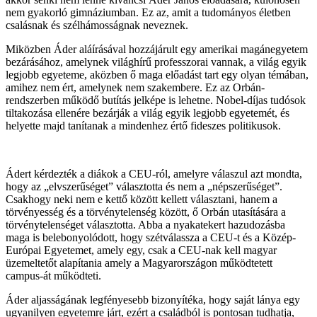
nem gyakorló gimnáziumban. Ez az, amit a tudományos életben
csalásnak és szélhámosságnak neveznek.
Miközben Áder aláírásával hozzájárult egy amerikai magánegyetem
bezárásához, amelynek világhírű professzorai vannak, a világ egyik
legjobb egyeteme, aközben ő maga előadást tart egy olyan témában,
amihez nem ért, amelynek nem szakembere. Ez az Orbán-
rendszerben működő butítás jelképe is lehetne. Nobel-díjas tudósok
tiltakozása ellenére bezárják a világ egyik legjobb egyetemét, és
helyette majd tanítanak a mindenhez értő fideszes politikusok.
Ádert kérdezték a diákok a CEU-ról, amelyre válaszul azt mondta,
hogy az „elvszerűséget” választotta és nem a „népszerűséget”.
Csakhogy neki nem e kettő között kellett választani, hanem a
törvényesség és a törvénytelenség között, ő Orbán utasítására a
törvénytelenséget választotta. Abba a nyakatekert hazudozásba
maga is belebonyolódott, hogy szétválassza a CEU-t és a Közép-
Európai Egyetemet, amely egy, csak a CEU-nak kell magyar
üzemeltetőt alapítania amely a Magyarországon működtetett
campus-át működteti.
Áder aljasságának legfényesebb bizonyítéka, hogy saját lánya egy
ugyanilyen egyetemre járt, ezért a családból is pontosan tudhatja,