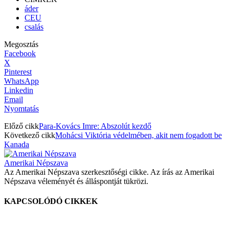
áder
CEU
csalás
Megosztás
Facebook
X
Pinterest
WhatsApp
Linkedin
Email
Nyomtatás
Előző cikk
Para-Kovács Imre: Abszolút kezdő
Következő cikk
Mohácsi Viktória védelmében, akit nem fogadott be
Kanada
Amerikai Népszava
Az Amerikai Népszava szerkesztőségi cikke. Az írás az Amerikai
Népszava véleményét és álláspontját tükrözi.
KAPCSOLÓDÓ CIKKEK