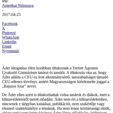
Írta:
Amerikai Népszava
-
2017-04-25
Facebook
X
Pinterest
WhatsApp
Linkedin
Email
Nyomtatás
Áder látogatása ellen korábban tiltakoztak a Trefort Ágoston
Gyakorló Gimnázium tanárai és tanulói. A tiltakozás oka az, hogy
Áder aláírta a CEU-ra írott alkotmánysértő, tanszabadságot támadó
CEU-ellenes törvényt, amiért Magyarországon kiérdemelte joggal a
„Bajszos Szar” nevet.
De Áder ellen azért is tiltakozhattak volna tanárok és diákok, mert a
klímavédelemről tartott előadást. Áder nem ért a klímavédelemhez,
nincsenek e tárgyban kutatásai, publikációi, nem szakértője vagy
elismert szaktekintélye a témának. Ha nem lenne köztársasági elnök,
akkor senki nem lenne kíváncsi Áder János előadására, különösen