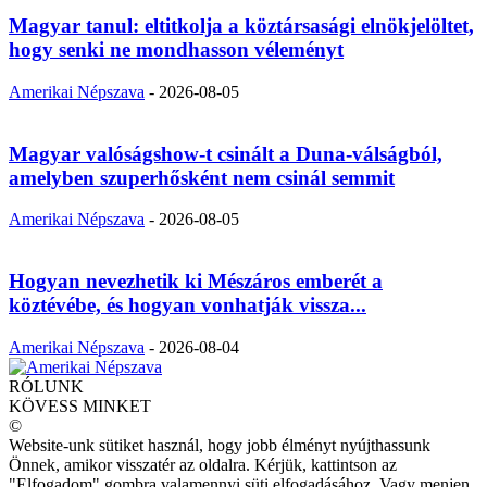
Magyar tanul: eltitkolja a köztársasági elnökjelöltet,
hogy senki ne mondhasson véleményt
Amerikai Népszava
-
2026-08-05
Magyar valóságshow-t csinált a Duna-válságból,
amelyben szuperhősként nem csinál semmit
Amerikai Népszava
-
2026-08-05
Hogyan nevezhetik ki Mészáros emberét a
köztévébe, és hogyan vonhatják vissza...
Amerikai Népszava
-
2026-08-04
RÓLUNK
KÖVESS MINKET
©
Website-unk sütiket használ, hogy jobb élményt nyújthassunk
Önnek, amikor visszatér az oldalra. Kérjük, kattintson az
"Elfogadom" gombra valamennyi süti elfogadásához. Vagy menjen