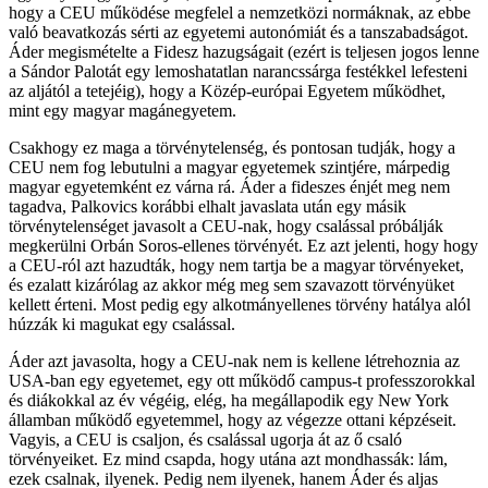
hogy a CEU működése megfelel a nemzetközi normáknak, az ebbe
való beavatkozás sérti az egyetemi autonómiát és a tanszabadságot.
Áder megismételte a Fidesz hazugságait (ezért is teljesen jogos lenne
a Sándor Palotát egy lemoshatatlan narancssárga festékkel lefesteni
az aljától a tetejéig), hogy a Közép-európai Egyetem működhet,
mint egy magyar magánegyetem.
Csakhogy ez maga a törvénytelenség, és pontosan tudják, hogy a
CEU nem fog lebutulni a magyar egyetemek szintjére, márpedig
magyar egyetemként ez várna rá. Áder a fideszes énjét meg nem
tagadva, Palkovics korábbi elhalt javaslata után egy másik
törvénytelenséget javasolt a CEU-nak, hogy csalással próbálják
megkerülni Orbán Soros-ellenes törvényét. Ez azt jelenti, hogy hogy
a CEU-ról azt hazudták, hogy nem tartja be a magyar törvényeket,
és ezalatt kizárólag az akkor még meg sem szavazott törvényüket
kellett érteni. Most pedig egy alkotmányellenes törvény hatálya alól
húzzák ki magukat egy csalással.
Áder azt javasolta, hogy a CEU-nak nem is kellene létrehoznia az
USA-ban egy egyetemet, egy ott működő campus-t professzorokkal
és diákokkal az év végéig, elég, ha megállapodik egy New York
államban működő egyetemmel, hogy az végezze ottani képzéseit.
Vagyis, a CEU is csaljon, és csalással ugorja át az ő csaló
törvényeiket. Ez mind csapda, hogy utána azt mondhassák: lám,
ezek csalnak, ilyenek. Pedig nem ilyenek, hanem Áder és aljas