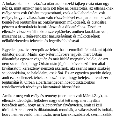
A bukás okainak tisztázása után az ellenzéki tájkép csata után úgy
néz ki, mint amikor még nem jött létre az összefogás, az ellenzéknek
esélye sem volt Orbánt megszorítani, csak a kollaborációra volt
esélye, hogy a választáson való részvételével és a parlamentbe való
beülésével legitimálja az önkényuralom működését, és biztosítsa
pénzért a demokrácia hamis látszatát a diktatúrához. Ezzel az
ellenzék visszakerült abba a szerepkörébe, amiben korábban volt,
miszerint az Orbán-rendszer hazugságának és működésének
nélkülözhetetlen feltételei és legerősebb bástyái.
Egyetlen pozitív szerepük az lehet, ha a semmiből felbukkant újabb
diktátorjelöltet, Márki-Zay Pétert hűvösre tegyék, mert Orbán
diktatúrája egyszer véget ér, és már kifelé megyünk belőle, de azt
nem szeretnénk, hogy Orbán után jöjjön a következő Isten által
kiválasztott, keresztény-nemzeti akarnok, aki szerint nincs szükség
se jobboldalra, se baloldalra, csak őrá. Ez az egyetlen pozitív dolog,
amit ez az ellenzék tehet, azt leszámítva, hogy befejezi a rendszer
legitimálását, Orbán álparlamentjében hozott diktatórikus
rendelkezések törvényes látszatának biztosítását.
Amikor még volt esély és remény (mert nem volt Márki-Zay), az
ellenzék ideológiai fejlődése nagy utat tett meg, mert nyíltan
beszéltek arról, hogy az Alaptörvény érvénytelen, amit el kell
törölni. A rendszert is diktatúrának mondták, a választásról is tudták,
hogy nem egyenlő, nem tiszta, nem korrekt szabályok szerint zajlik,