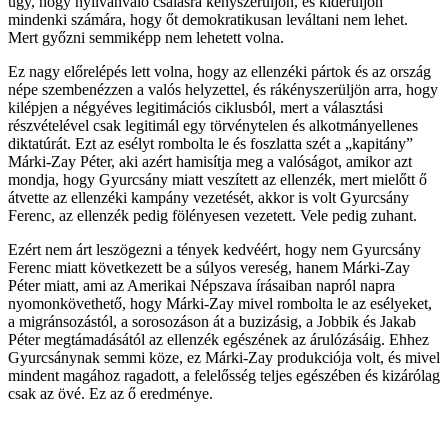
úgy, hogy nyilvánvaló csalásra kényszerüljön, és kiderüljön
mindenki számára, hogy őt demokratikusan leváltani nem lehet.
Mert győzni semmiképp nem lehetett volna.
Ez nagy előrelépés lett volna, hogy az ellenzéki pártok és az ország
népe szembenézzen a valós helyzettel, és rákényszerüljön arra, hogy
kilépjen a négyéves legitimációs ciklusból, mert a választási
részvételével csak legitimál egy törvénytelen és alkotmányellenes
diktatúrát. Ezt az esélyt rombolta le és foszlatta szét a „kapitány”
Márki-Zay Péter, aki azért hamisítja meg a valóságot, amikor azt
mondja, hogy Gyurcsány miatt veszített az ellenzék, mert mielőtt ő
átvette az ellenzéki kampány vezetését, akkor is volt Gyurcsány
Ferenc, az ellenzék pedig fölényesen vezetett. Vele pedig zuhant.
Ezért nem árt leszögezni a tények kedvéért, hogy nem Gyurcsány
Ferenc miatt következett be a súlyos vereség, hanem Márki-Zay
Péter miatt, ami az Amerikai Népszava írásaiban napról napra
nyomonkövethető, hogy Márki-Zay mivel rombolta le az esélyeket,
a migránsozástól, a sorosozáson át a buzizásig, a Jobbik és Jakab
Péter megtámadásától az ellenzék egészének az árulózásáig. Ehhez
Gyurcsánynak semmi köze, ez Márki-Zay produkciója volt, és mivel
mindent magához ragadott, a felelősség teljes egészében és kizárólag
csak az övé. Ez az ő eredménye.