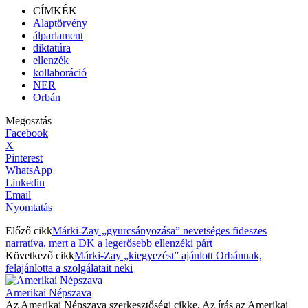
CÍMKÉK
Alaptörvény
álparlament
diktatúra
ellenzék
kollaboráció
NER
Orbán
Megosztás
Facebook
X
Pinterest
WhatsApp
Linkedin
Email
Nyomtatás
Előző cikk
Márki-Zay „gyurcsányozása” nevetséges fideszes
narratíva, mert a DK a legerősebb ellenzéki párt
Következő cikk
Márki-Zay „kiegyezést” ajánlott Orbánnak,
felajánlotta a szolgálatait neki
Amerikai Népszava
Az Amerikai Népszava szerkesztőségi cikke. Az írás az Amerikai