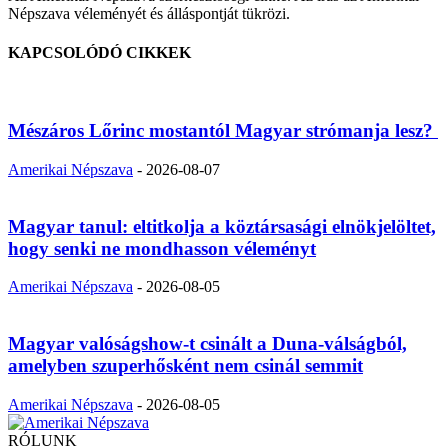
Népszava véleményét és álláspontját tükrözi.
KAPCSOLÓDÓ CIKKEK
Mészáros Lőrinc mostantól Magyar strómanja lesz?
Amerikai Népszava
-
2026-08-07
Magyar tanul: eltitkolja a köztársasági elnökjelöltet,
hogy senki ne mondhasson véleményt
Amerikai Népszava
-
2026-08-05
Magyar valóságshow-t csinált a Duna-válságból,
amelyben szuperhősként nem csinál semmit
Amerikai Népszava
-
2026-08-05
RÓLUNK