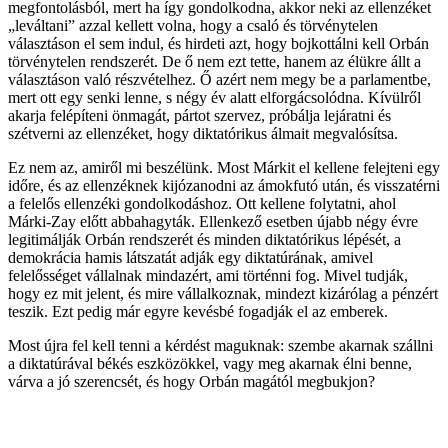
megfontolásból, mert ha így gondolkodna, akkor neki az ellenzéket
„leváltani” azzal kellett volna, hogy a csaló és törvénytelen
választáson el sem indul, és hirdeti azt, hogy bojkottálni kell Orbán
törvénytelen rendszerét. De ő nem ezt tette, hanem az élükre állt a
választáson való részvételhez. Ő azért nem megy be a parlamentbe,
mert ott egy senki lenne, s négy év alatt elforgácsolódna. Kívülről
akarja felépíteni önmagát, pártot szervez, próbálja lejáratni és
szétverni az ellenzéket, hogy diktatórikus álmait megvalósítsa.
Ez nem az, amiről mi beszélünk. Most Márkit el kellene felejteni egy
időre, és az ellenzéknek kijózanodni az ámokfutó után, és visszatérni
a felelős ellenzéki gondolkodáshoz. Ott kellene folytatni, ahol
Márki-Zay előtt abbahagyták. Ellenkező esetben újabb négy évre
legitimálják Orbán rendszerét és minden diktatórikus lépését, a
demokrácia hamis látszatát adják egy diktatúrának, amivel
felelősséget vállalnak mindazért, ami történni fog. Mivel tudják,
hogy ez mit jelent, és mire vállalkoznak, mindezt kizárólag a pénzért
teszik. Ezt pedig már egyre kevésbé fogadják el az emberek.
Most újra fel kell tenni a kérdést maguknak: szembe akarnak szállni
a diktatúrával békés eszközökkel, vagy meg akarnak élni benne,
várva a jó szerencsét, és hogy Orbán magától megbukjon?