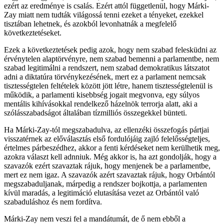
ezért az eredménye is csalás. Ezért attól függetlenül, hogy Márki-
Zay miatt nem tudták világossá tenni ezeket a tényeket, ezekkel
tisztában lehetnek, és azokból levonhatnák a megfelelő
következtetéseket.
Ezek a következtetések pedig azok, hogy nem szabad felesküdni az
érvénytelen alaptörvényre, nem szabad bemenni a parlamentbe, nem
szabad legitimálni a rendszert, nem szabad demokratikus látszatot
adni a diktatúra törvénykezésének, mert ez a parlament nemcsak
tisztességtelen feltételek között jött létre, hanem tisztességtelenül is
működik, a parlamenti kisebbség jogait megvonva, egy súlyos
mentális kihívásokkal rendelkező házelnök terrorja alatt, aki a
szólásszabadságot általában tízmilliós összegekkel bünteti.
Ha Márki-Zay-tól megszabadulva, az ellenzéki összefogás pártjai
visszatérnek az előválasztás első fordulójáig zajló felelősségteljes,
értelmes párbeszédhez, akkor a fenti kérdéseket nem kerülhetik meg,
azokra választ kell adnniuk. Még akkor is, ha azt gondolják, hogy a
szavazók ezért szavaztak rájuk, hogy menjenek be a parlamentbe,
mert ez nem igaz. A szavazók azért szavaztak rájuk, hogy Orbántól
megszabaduljanak, márpedig a rendszer bojkottja, a parlamenten
kívül maradás, a legitimáció elutasítása vezet az Orbántól való
szabaduláshoz és nem fordítva.
Márki-Zay nem veszi fel a mandátumát, de ő nem ebből a