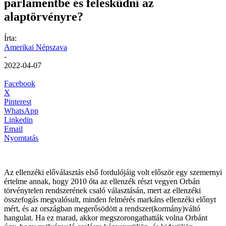
parlamentbe és felesküdni az
alaptörvényre?
Írta:
Amerikai Népszava
-
2022-04-07
Facebook
X
Pinterest
WhatsApp
Linkedin
Email
Nyomtatás
Az ellenzéki előválasztás első fordulójáig volt először egy szemernyi
értelme annak, hogy 2010 óta az ellenzék részt vegyen Orbán
törvénytelen rendszerének csaló választásán, mert az ellenzéki
összefogás megvalósult, minden felmérés markáns ellenzéki előnyt
mért, és az országban megerősödött a rendszer(kormány)váltó
hangulat. Ha ez marad, akkor megszorongathatták volna Orbánt