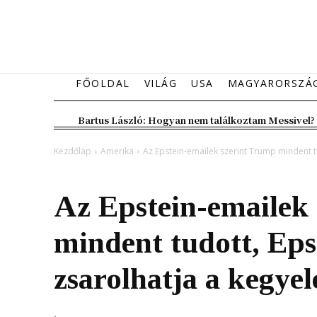
FŐOLDAL
VILÁG
USA
MAGYARORSZÁ
Bartus László: Hogyan nem találkoztam Messivel?
Kezdőlap
Amerika
Az Epstein-emailek szerint Trump mindent tu
Amerika
Breaking News
Az Epstein-emailek
mindent tudott, Eps
zsarolhatja a kegye