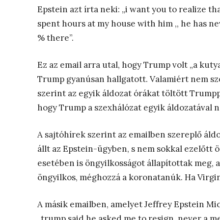
Epstein azt írta neki: „i want you to realize t
spent hours at my house with him ,, he has ne
% there”.
Ez az email arra utal, hogy Trump volt „a kutya
Trump gyanúsan hallgatott. Valamiért nem szól
szerint az egyik áldozat órákat töltött Trumpp
hogy Trump a szexhálózat egyik áldozatával ne
A sajtóhírek szerint az emailben szereplő áldoz
állt az Epstein-ügyben, s nem sokkal ezelőtt ö
esetében is öngyilkosságot állapítottak meg, 
öngyilkos, méghozzá a koronatanúk. Ha Virginia
A másik emailben, amelyet Jeffrey Epstein Mich
„trump said he asked me to resign, never a me