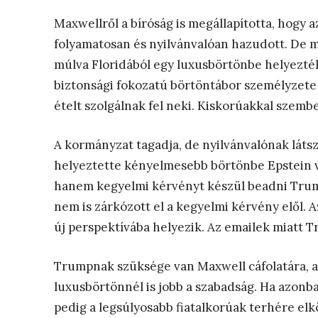
Maxwellről a bíróság is megállapította, hogy a
folyamatosan és nyilvánvalóan hazudott. De m
múlva Floridából egy luxusbörtönbe helyezték 
biztonsági fokozatú börtöntábor személyzete „
ételt szolgálnak fel neki. Kiskorúakkal szem
A kormányzat tagadja, de nyilvánvalónak láts
helyeztette kényelmesebb börtönbe Epstein v
hanem kegyelmi kérvényt készül beadni Trum
nem is zárkózott el a kegyelmi kérvény elől.
új perspektívába helyezik. Az emailek miatt T
Trumpnak szüksége van Maxwell cáfolatára, ak
luxusbörtönnél is jobb a szabadság. Ha azonb
pedig a legsúlyosabb fiatalkorúak terhére 