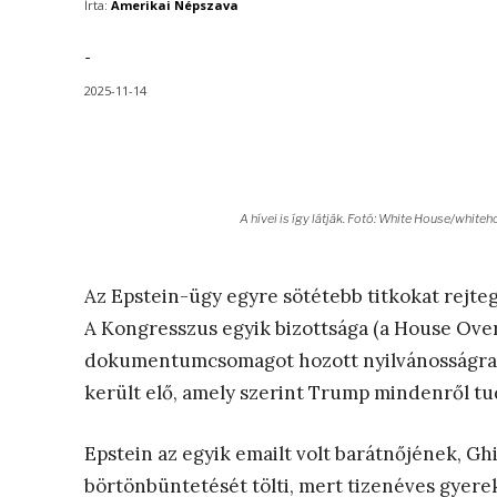
Írta:
Amerikai Népszava
-
2025-11-14
A hívei is így látják. Fotó: White House/whit
Az Epstein-ügy egyre sötétebb titkokat rejte
A Kongresszus egyik bizottsága (a House Over
dokumentumcsomagot hozott nyilvánosságra E
került elő, amely szerint Trump mindenről tud
Epstein az egyik emailt volt barátnőjének, Ghi
börtönbüntetését tölti, mert tizenéves gyere