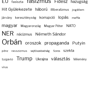
fasizmus
EU
Fidesz
hazugság
fasiszta
Hit Gyülekezete
háború
illiberalizmus
jogállam
lopás
korrupció
járvány
kereszténység
maffia
magyar
NATO
Magyarország
Magyar Péter
NER
Németh Sándor
nácizmus
Orbán
propaganda
oroszok
Putyin
szekta
pénz
rasszizmus
sajtószabadság
Soros
Trump
választás
Ukrajna
Szijjártó
Vélemény
vírus