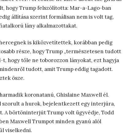
élt, hogy Trump felszólította: Mar-a-Lago-ban
ig állítása szerint formálisan nem is volt tag,
iatalkorú lány alkalmazottakat.
s hercegnek is kiközvetítettek, korábban pedig
ntosabb része, hogy Trump „természetesen tudott
l-t, hogy tőle ne toborozzon lányokat, ezt hagyja
p mindenről tudott, amit Trump eddig tagadott.
ztek ösze.
harmadik koronatanú, Ghislaine Maxwell él.
zorult a hurok, bejelentkezett egy interjúra,
t. A börtöninterjút Trump volt ügyvédje, Todd
lyben Maxwell Trumpot minden gyanú alól
l viselkedni.