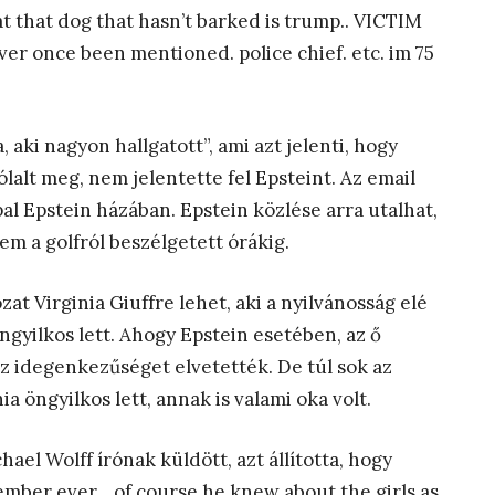
hat that dog that hasn’t barked is trump.. VICTIM
ver once been mentioned. police chief. etc. im 75
, aki nagyon hallgatott”, ami azt jelenti, hogy
alt meg, nem jelentette fel Epsteint. Az email
al Epstein házában. Epstein közlése arra utalhat,
m a golfról beszélgetett órákig.
at Virginia Giuffre lehet, aki a nyilvánosság elé
ngyilkos lett. Ahogy Epstein esetében, az ő
az idegenkezűséget elvetették. De túl sok az
 öngyilkos lett, annak is valami oka volt.
ael Wolff írónak küldött, azt állította, hogy
mber ever. . of course he knew about the girls as