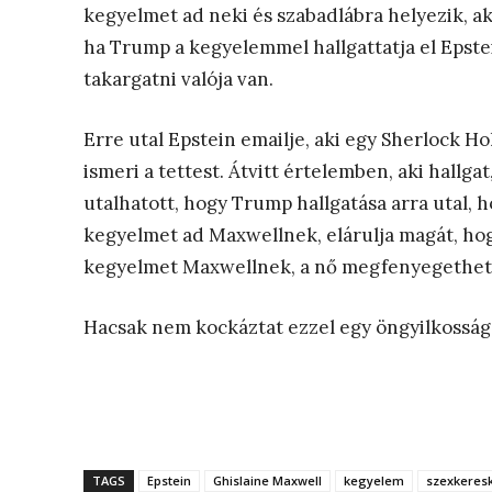
kegyelmet ad neki és szabadlábra helyezik, a
ha Trump a kegyelemmel hallgattatja el Epste
takargatni valója van.
Erre utal Epstein emailje, aki egy Sherlock Ho
ismeri a tettest. Átvitt értelemben, aki hallga
utalhatott, hogy Trump hallgatása arra utal,
kegyelmet ad Maxwellnek, elárulja magát, hogy
kegyelmet Maxwellnek, a nő megfenyegetheti,
Hacsak nem kockáztat ezzel egy öngyilkosság
TAGS
Epstein
Ghislaine Maxwell
kegyelem
szexkeres