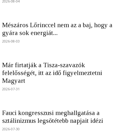
2026-08-04
Mészáros Lőrinccel nem az a baj, hogy a
gyára sok energiát...
2026-08-03
Már firtatják a Tisza-szavazók
felelősségét, itt az idő figyelmeztetni
Magyart
2026-07-31
Fauci kongresszusi meghallgatása a
sztálinizmus legsötétebb napjait idézi
2026-07-30