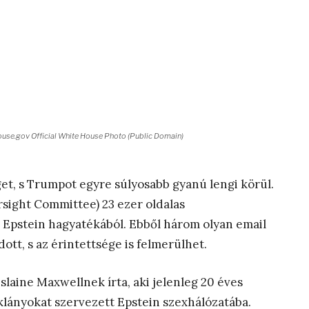
ehouse.gov Official White House Photo (Public Domain)
get, s Trumpot egyre súlyosabb gyanú lengi körül.
sight Committee) 23 ezer oldalas
pstein hagyatékából. Ebből három olyan email
ott, s az érintettsége is felmerülhet.
slaine Maxwellnek írta, aki jelenleg 20 éves
klányokat szervezett Epstein szexhálózatába.