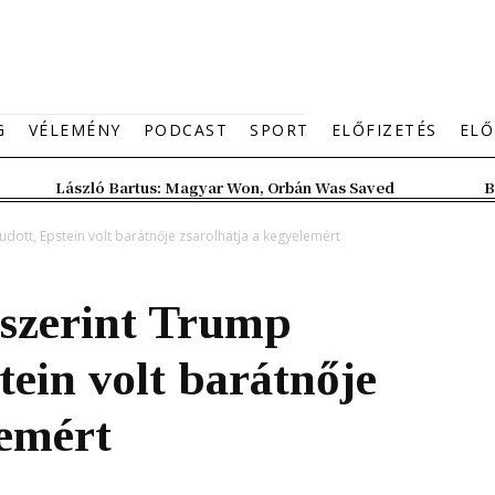
G
VÉLEMÉNY
PODCAST
SPORT
ELŐFIZETÉS
ELŐ
László Bartus: Magyar Won, Orbán Was Saved
B
dott, Epstein volt barátnője zsarolhatja a kegyelemért
 szerint Trump
tein volt barátnője
lemért