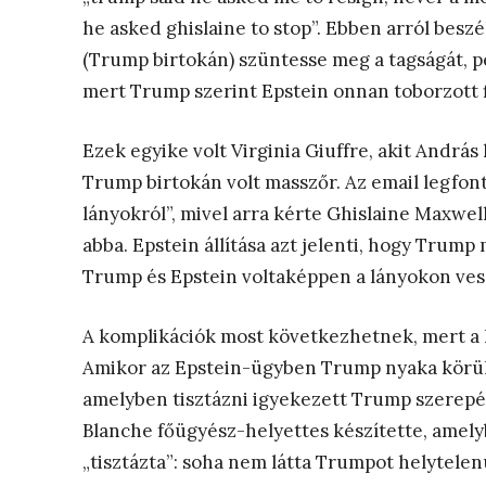
he asked ghislaine to stop”. Ebben arról besz
(Trump birtokán) szüntesse meg a tagságát, ped
mert Trump szerint Epstein onnan toborzott f
Ezek egyike volt Virginia Giuffre, akit Andrá
Trump birtokán volt masszőr. Az email legfo
lányokról”, mivel arra kérte Ghislaine Maxwel
abba. Epstein állítása azt jelenti, hogy Trum
Trump és Epstein voltaképpen a lányokon ves
A komplikációk most következhetnek, mert a 
Amikor az Epstein-ügyben Trump nyaka körül s
amelyben tisztázni igyekezett Trump szerepé
Blanche főügyész-helyettes készítette, ame
„tisztázta”: soha nem látta Trumpot helytelenü