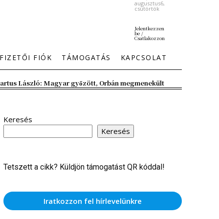
augusztus6,
csütörtök
Jelentkezzen
be /
Csatlakozzon
FIZETŐI FIÓK
TÁMOGATÁS
KAPCSOLAT
artus László: Magyar győzött, Orbán megmenekült
Keresés
Keresés
Tetszett a cikk? Küldjön támogatást QR kóddal!
Iratkozzon fel hírlevelünkre