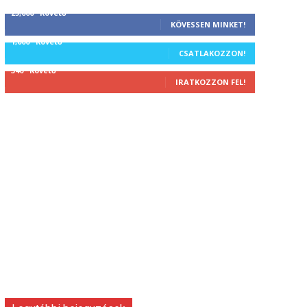
25,000
Követő
KÖVESSEN MINKET!
1,000
Követő
CSATLAKOZZON!
340
Követő
IRATKOZZON FEL!