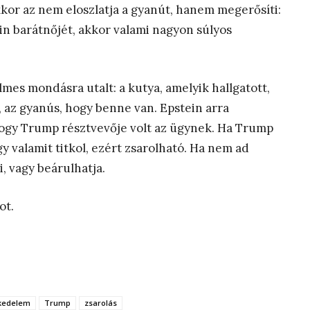
kkor az nem eloszlatja a gyanút, hanem megerősíti:
in barátnőjét, akkor valami nagyon súlyos
lmes mondásra utalt: a kutya, amelyik hallgatott,
t, az gyanús, hogy benne van. Epstein arra
 hogy Trump résztvevője volt az ügynek. Ha Trump
 valamit titkol, ezért zsarolható. Ha nem ad
 vagy beárulhatja.
ot.
kedelem
Trump
zsarolás