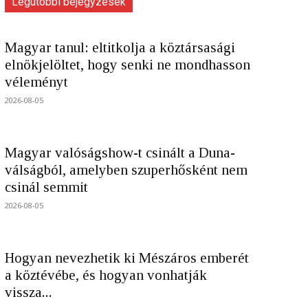
Legutóbbi bejegyzések
Magyar tanul: eltitkolja a köztársasági
elnökjelöltet, hogy senki ne mondhasson
véleményt
2026-08-05
Magyar valóságshow-t csinált a Duna-
válságból, amelyben szuperhősként nem
csinál semmit
2026-08-05
Hogyan nevezhetik ki Mészáros emberét
a köztévébe, és hogyan vonhatják
vissza...