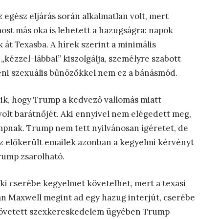
z egész eljárás során alkalmatlan volt, mert
ost más oka is lehetett a hazugságra: napok
át Texasba. A hírek szerint a minimális
kézzel-lábbal” kiszolgálja, személyre szabott
beni szexuális bűnözőkkel nem ez a bánásmód.
zik, hogy Trump a kedvező vallomás miatt
olt barátnőjét. Aki ennyivel nem elégedett meg,
pnak. Trump nem tett nyilvánosan ígéretet, de
 Az előkerült emailek azonban a kegyelmi kérvényt
rump zsarolható.
i cserébe kegyelmet követelhet, mert a texasi
an Maxwell megint ad egy hazug interjút, cserébe
elkövetett szexkereskedelem ügyében Trump