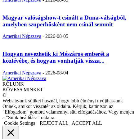
Magyar valóságshow-t csinált a Duna-válságból,
amelyben szuperhősként nem csinál semmit
Amerikai Népszava
-
2026-08-05
Hogyan nevezhetik ki Mészáros emberét a
köztévébe, és hogyan vonhatják vissza...
Amerikai Népszava
-
2026-08-04
RÓLUNK
KÖVESS MINKET
©
Website-unk sütiket használ, hogy jobb élményt nyújthassunk
Önnek, amikor visszatér az oldalra. Kérjük, kattintson az
"Elfogadom" gombra valamennyi süti elfogadásához. Vagy menjen
a "Sütik beállítása" oldalra.
Cookie Settings
REJECT ALL
ACCEPT ALL