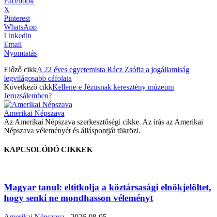
Facebook
X
Pinterest
WhatsApp
Linkedin
Email
Nyomtatás
Előző cikk
A 22 éves egyetemista Rácz Zsófia a jogállamiság
legvilágosabb cáfolata
Következő cikk
Kellene-e Jézusnak keresztény múzeum
Jeruzsálemben?
Amerikai Népszava
Az Amerikai Népszava szerkesztőségi cikke. Az írás az Amerikai
Népszava véleményét és álláspontját tükrözi.
KAPCSOLÓDÓ CIKKEK
Magyar tanul: eltitkolja a köztársasági elnökjelöltet,
hogy senki ne mondhasson véleményt
Amerikai Népszava
-
2026-08-05