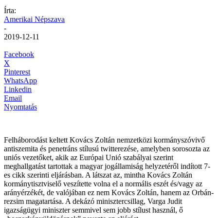
Írta:
Amerikai Népszava
-
2019-12-11
Facebook
X
Pinterest
WhatsApp
Linkedin
Email
Nyomtatás
Felháborodást keltett Kovács Zoltán nemzetközi kormányszóvivő
antiszemita és penetráns stílusú twitterezése, amelyben sorosozta az
uniós vezetőket, akik az Európai Unió szabályai szerint
meghallgatást tartottak a magyar jogállamiság helyzetéről indított 7-
es cikk szerinti eljárásban. A látszat az, mintha Kovács Zoltán
kormánytisztviselő veszítette volna el a normális eszét és/vagy az
arányérzékét, de valójában ez nem Kovács Zoltán, hanem az Orbán-
rezsim magatartása. A dekázó minisztercsillag, Varga Judit
igazságügyi miniszter semmivel sem jobb stílust használ, ő