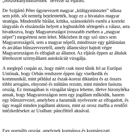
„boszorkányüldözésnek” nevezte az eljárást.
De Szijjártó Péter úgynevezett magyar „külügyminiszter” stílusa
sem jobb, sőt nemrég bejelentették, hogy ez a hivatalos magyar
stratégia. Mindenféle bírálat, kritika, számonkérés esetén a korrekt
tárgyalás és elszámolás helyett a legbunkóbb sértegetés a válasz, arra
hivatkozva, hogy Magyarországot (rosszabb esetben a „magyar
népet”) megsérteni nem lehet. Miközben itt egy szó sincs sem
Magyarországról, sem a magyar népről, mindössze egy gátlástalan
és arcátlan bűnszervezetről, amely államcsínyt hajtott végre
Magyarországon és elfoglalt az államot. Az eljárás éppen az általuk
létrehozott szörnyállami autokráciát vizsgálja.
A meglepő csupán az, hogy miért csak most tűnik fel az Európai
Uniónak, hogy Orbán rendszere éppen úgy viselkedik és
kommunikál, mint például az észak-koreai diktatúra és az összes
többi arrogáns, elnyomó és militáns rezsim, mint minden fasiszta
ország. Ez önmagában is vizsgálat tárgya lehetne, illetve bizonyítéka
annak, hogy Magyarországon nem egy jogállam működik, hanem
egy bűnszervezet, amelyben a haramiák nyelvezete az elfogadott, és
úgy reagál minden jogállami aktusra, mint az orosz maffia a rendőri
intézkedésekre az Uralban: páncéltörő aknával.
Egy normális ország, amelynek kormánya és kormányzati