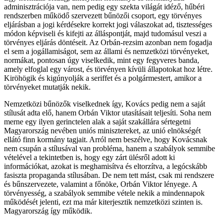
adminisztrációja van, nem pedig egy szekta világát idéző, hűbéri
rendszerben működő szervezett bűnözői csoport, egy törvényes
eljárásban a jogi kérdésekre korrekt jogi válaszokat ad, tisztességes
módon képviseli és kifejti az álláspontját, majd tudomásul veszi a
törvényes eljárás döntéseit. Az Orbán-rezsim azonban nem fogadja
el sem a jogállamiságot, sem az állami és nemzetközi törvényeket,
normákat, pontosan úgy viselkedik, mint egy fegyveres banda,
amely elfoglal egy várost, és törvényen kívüli állapotokat hoz létre.
Kiröhögik és kigúnyolják a seriffet és a polgármestert, amikor a
törvényeket mutatják nekik.
Nemzetközi bűnözők viselkednek így, Kovács pedig nem a saját
stílusát adta elő, hanem Orbán Viktor utasításait teljesíti. Soha nem
merne egy ilyen gerinctelen alak a saját szakállára sértegetni
Magyarország nevében uniós minisztereket, az unió elnökségét
ellátó finn kormány tagjait. Arról nem beszélve, hogy Kovácsnak
nem csupán a stílusával van probléma, hanem a szabályok semmibe
vételével a tekintetben is, hogy egy zárt ülésről adott ki
információkat, azokat is meghamisítva és eltorzítva, a legócskább
fasiszta propaganda stílusában. De nem tett mást, csak mi rendszere
és bűnszervezete, valamint a főnöke, Orbán Viktor lényege. A
törvényesség, a szabályok semmibe vétele nekik a mindennapok
működését jelenti, ezt ma már kiterjesztik nemzetközi szinten is.
Magyarország így működik.