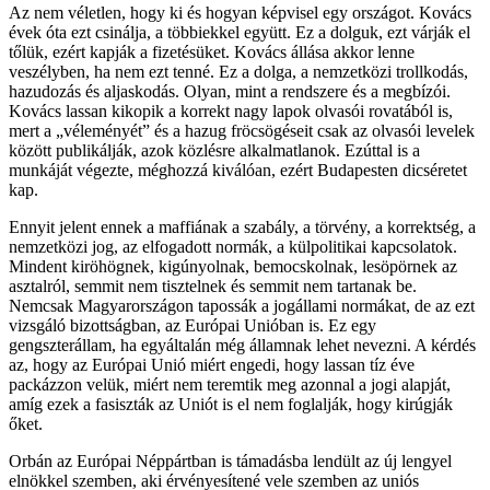
Az nem véletlen, hogy ki és hogyan képvisel egy országot. Kovács
évek óta ezt csinálja, a többiekkel együtt. Ez a dolguk, ezt várják el
tőlük, ezért kapják a fizetésüket. Kovács állása akkor lenne
veszélyben, ha nem ezt tenné. Ez a dolga, a nemzetközi trollkodás,
hazudozás és aljaskodás. Olyan, mint a rendszere és a megbízói.
Kovács lassan kikopik a korrekt nagy lapok olvasói rovatából is,
mert a „véleményét” és a hazug fröcsögéseit csak az olvasói levelek
között publikálják, azok közlésre alkalmatlanok. Ezúttal is a
munkáját végezte, méghozzá kiválóan, ezért Budapesten dicséretet
kap.
Ennyit jelent ennek a maffiának a szabály, a törvény, a korrektség, a
nemzetközi jog, az elfogadott normák, a külpolitikai kapcsolatok.
Mindent kiröhögnek, kigúnyolnak, bemocskolnak, lesöpörnek az
asztalról, semmit nem tisztelnek és semmit nem tartanak be.
Nemcsak Magyarországon tapossák a jogállami normákat, de az ezt
vizsgáló bizottságban, az Európai Unióban is. Ez egy
gengszterállam, ha egyáltalán még államnak lehet nevezni. A kérdés
az, hogy az Európai Unió miért engedi, hogy lassan tíz éve
packázzon velük, miért nem teremtik meg azonnal a jogi alapját,
amíg ezek a fasiszták az Uniót is el nem foglalják, hogy kirúgják
őket.
Orbán az Európai Néppártban is támadásba lendült az új lengyel
elnökkel szemben, aki érvényesítené vele szemben az uniós