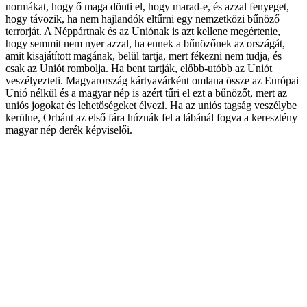
normákat, hogy ő maga dönti el, hogy marad-e, és azzal fenyeget,
hogy távozik, ha nem hajlandók eltűrni egy nemzetközi bűnöző
terrorját. A Néppártnak és az Uniónak is azt kellene megértenie,
hogy semmit nem nyer azzal, ha ennek a bűnözőnek az országát,
amit kisajátított magának, belül tartja, mert fékezni nem tudja, és
csak az Uniót rombolja. Ha bent tartják, előbb-utóbb az Uniót
veszélyezteti. Magyarország kártyavárként omlana össze az Európai
Unió nélkül és a magyar nép is azért tűri el ezt a bűnözőt, mert az
uniós jogokat és lehetőségeket élvezi. Ha az uniós tagság veszélybe
kerülne, Orbánt az első fára húznák fel a lábánál fogva a keresztény
magyar nép derék képviselői.