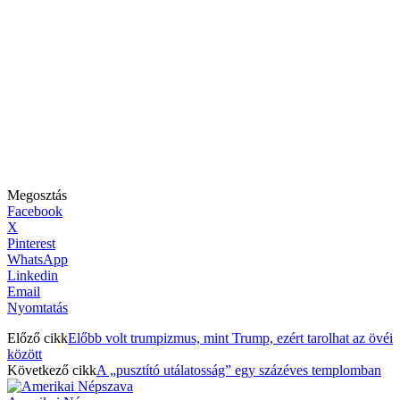
Megosztás
Facebook
X
Pinterest
WhatsApp
Linkedin
Email
Nyomtatás
Előző cikk
Előbb volt trumpizmus, mint Trump, ezért tarolhat az övéi
között
Következő cikk
A „pusztító utálatosság” egy százéves templomban