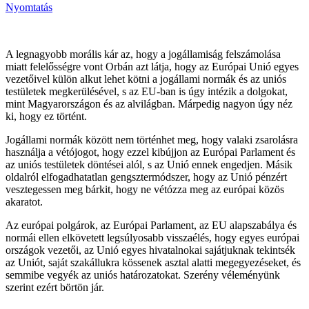
Nyomtatás
A legnagyobb morális kár az, hogy a jogállamiság felszámolása
miatt felelősségre vont Orbán azt látja, hogy az Európai Unió egyes
vezetőivel külön alkut lehet kötni a jogállami normák és az uniós
testületek megkerülésével, s az EU-ban is úgy intézik a dolgokat,
mint Magyarországon és az alvilágban. Márpedig nagyon úgy néz
ki, hogy ez történt.
Jogállami normák között nem történhet meg, hogy valaki zsarolásra
használja a vétójogot, hogy ezzel kibújjon az Európai Parlament és
az uniós testületek döntései alól, s az Unió ennek engedjen. Másik
oldalról elfogadhatatlan gengsztermódszer, hogy az Unió pénzért
vesztegessen meg bárkit, hogy ne vétózza meg az európai közös
akaratot.
Az európai polgárok, az Európai Parlament, az EU alapszabálya és
normái ellen elkövetett legsúlyosabb visszaélés, hogy egyes európai
országok vezetői, az Unió egyes hivatalnokai sajátjuknak tekintsék
az Uniót, saját szakállukra kössenek asztal alatti megegyezéseket, és
semmibe vegyék az uniós határozatokat. Szerény véleményünk
szerint ezért börtön jár.