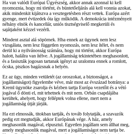
Ha van valódi Európai Ügyészség, akkor annak azonnal ki kell
nyomoznia, hogy mi történt, és büntetőeljárás alá kell vonnia azokat,
akik mindenkit kijátszva a vesztegetésben részt vettek. Európa azért
gyenge, mert évtizedek óta így működik. A demokrácia intézményeit
néhány elnök és kancellár, uniós tisztségviselő megkerüli és
sajátjaként kézzel vezérli.
Mindent asztal alá söpörnek. Hha ennek az ügynek nem lesz
vizsgálata, nem lesz független nyomozás, nem lesz ítélet, és nem
derül ki a nyilvánosság számára, hogy mi történt, akkor Európa
halott, halálra van ítélve. A jogállamiság tekintetében meghasonlott,
és a fasiszták jogosan tartanak igényt az uralomra ennek a romlott,
ócska, piszkos bagázsnak a helyén.
Ez az ügy, minden vetületét (az oroszokat, a biztonságot, a
jogállamiságot) figyelembe véve, már most az évszázad botránya: a
Kreml ügynöke zsarolja és kézben tartja Európa vezetőit és a vétó
jogával ő dönti el, mit tehetnek és mit nem. Orbán csapdájába
kerültek, ahelyett, hogy felléptek volna ellene, mert nem a
jogállamiság útját járják.
Ha ezt elmossák, titokban tartják, és továb folytatják, a szavazók
pedig ezt megtudják, akkor Európának vége. A ház, amely
meghasonlik magával, elpusztul. Egyetlen jogállam sem állhat meg,
amely meghasonlik magával, mert a jogállamiságot nem tartja be.