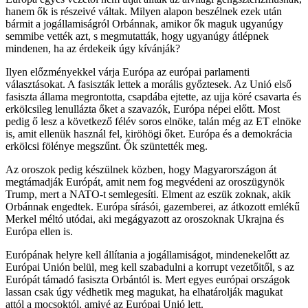
hanem ők is részeivé váltak. Milyen alapon beszélnek ezek után
bármit a jogállamiságról Orbánnak, amikor ők maguk ugyanúgy
semmibe vették azt, s megmutatták, hogy ugyanúgy átlépnek
mindenen, ha az érdekeik úgy kívánják?
Ilyen előzményekkel várja Európa az európai parlamenti
választásokat. A fasiszták lettek a morális győztesek. Az Unió első
fasiszta állama megrontotta, csapdába ejtette, az ujja köré csavarta és
erkölcsileg lenullázta őket a szavazók, Európa népei előtt. Most
pedig ő lesz a következő félév soros elnöke, talán még az ET elnöke
is, amit ellenük használ fel, kiröhögi őket. Európa és a demokrácia
erkölcsi fölénye megszűnt. Ők szüntették meg.
Az oroszok pedig készülnek közben, hogy Magyarországon át
megtámadják Európát, amit nem fog megvédeni az oroszügynök
Trump, mert a NATO-t semlegesíti. Elment az eszük zoknak, akik
Orbánnak engedtek. Európa sírásói, gazemberei, az átkozott emlékű
Merkel méltó utódai, aki megágyazott az oroszoknak Ukrajna és
Európa ellen is.
Európának helyre kell állítania a jogállamiságot, mindenekelőtt az
Európai Unión belül, meg kell szabadulni a korrupt vezetőitől, s az
Európát támadó fasiszta Orbántól is. Mert egyes európai országok
lassan csak úgy védhetik meg magukat, ha elhatárolják magukat
attól a mocsoktól, amivé az Európai Unió lett.