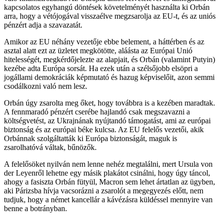
kapcsolatos egyhangú döntések követelményét használta ki Orbán
arra, hogy a vétójogával visszaélve megzsarolja az EU-t, és az uniós
pénzért adja a szavazatát.
Amikor az EU néhány vezetője ebbe belement, a háttérben és az
asztal alatt ezt az üzletet megkötötte, aláásta az Európai Unió
hitelességét, megkérdőjelezte az alapjait, és Orbán (valamint Putyin)
kezébe adta Európa sorsát. Ha ezek után a szélsőjobb elsöpri a
jogállami demokráciák képmutató és hazug képviselőit, azon semmi
csodálkozni való nem lesz.
Orbán úgy zsarolta meg őket, hogy továbbra is a kezében maradtak.
A fennmaradó pénzért cserébe hajlandó csak megszavazni a
költségvetést, az Ukrajnának nyújtandó támogatást, ami az európai
biztonság és az európai béke kulcsa. Az EU felelős vezetői, akik
Orbánnak szolgáltatták ki Európa biztonságát, maguk is
zsarolhatóvá váltak, bűnözők.
A felelősöket nyilván nem lenne nehéz megtalálni, mert Ursula von
der Leyenről lehetne egy másik plakátot csinálni, hogy úgy táncol,
ahogy a fasiszta Orbán fütyül, Macron sem lehet ártatlan az ügyben,
aki Párizsba hívja vacsorázni a zsarolót a megegyezés előtt, nem
tudjuk, hogy a német kancellár a kávézásra küldéssel mennyire van
benne a botrányban.