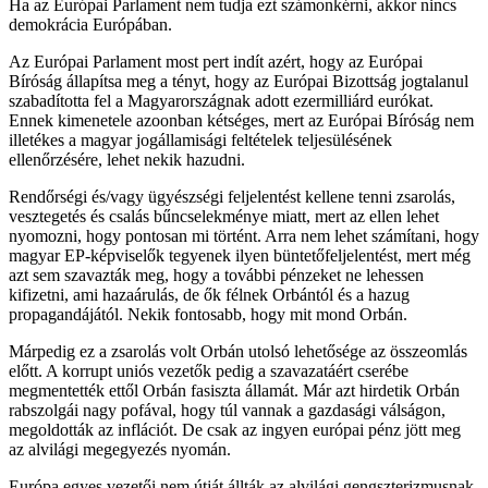
Ha az Európai Parlament nem tudja ezt számonkérni, akkor nincs
demokrácia Európában.
Az Európai Parlament most pert indít azért, hogy az Európai
Bíróság állapítsa meg a tényt, hogy az Európai Bizottság jogtalanul
szabadította fel a Magyarországnak adott ezermilliárd eurókat.
Ennek kimenetele azoonban kétséges, mert az Európai Bíróság nem
illetékes a magyar jogállamisági feltételek teljesülésének
ellenőrzésére, lehet nekik hazudni.
Rendőrségi és/vagy ügyészségi feljelentést kellene tenni zsarolás,
vesztegetés és csalás bűncselekménye miatt, mert az ellen lehet
nyomozni, hogy pontosan mi történt. Arra nem lehet számítani, hogy
magyar EP-képviselők tegyenek ilyen büntetőfeljelentést, mert még
azt sem szavazták meg, hogy a további pénzeket ne lehessen
kifizetni, ami hazaárulás, de ők félnek Orbántól és a hazug
propagandájától. Nekik fontosabb, hogy mit mond Orbán.
Márpedig ez a zsarolás volt Orbán utolsó lehetősége az összeomlás
előtt. A korrupt uniós vezetők pedig a szavazatáért cserébe
megmentették ettől Orbán fasiszta államát. Már azt hirdetik Orbán
rabszolgái nagy pofával, hogy túl vannak a gazdasági válságon,
megoldották az inflációt. De csak az ingyen európai pénz jött meg
az alvilági megegyezés nyomán.
Európa egyes vezetői nem útját állták az alvilági gengszterizmusnak,