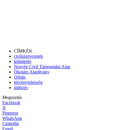
CÍMKÉK
civilszervezetek
kitüntetés
Norvég Civil Támogatási Alap
Ökotárs Alapítvány
Orbán
törvénytelenség
üldözés
Megosztás
Facebook
X
Pinterest
WhatsApp
Linkedin
Email