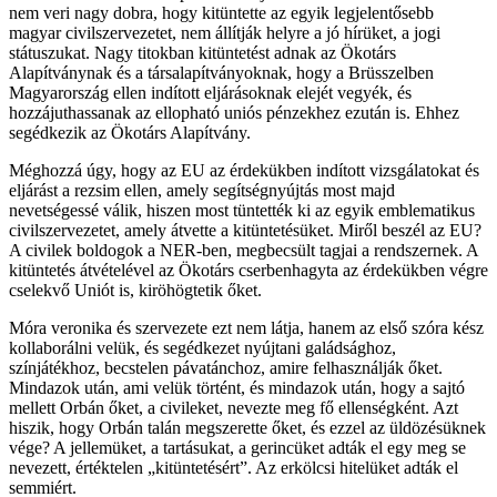
nem veri nagy dobra, hogy kitüntette az egyik legjelentősebb
magyar civilszervezetet, nem állítják helyre a jó hírüket, a jogi
státuszukat. Nagy titokban kitüntetést adnak az Ökotárs
Alapítványnak és a társalapítványoknak, hogy a Brüsszelben
Magyarország ellen indított eljárásoknak elejét vegyék, és
hozzájuthassanak az ellopható uniós pénzekhez ezután is. Ehhez
segédkezik az Ökotárs Alapítvány.
Méghozzá úgy, hogy az EU az érdekükben indított vizsgálatokat és
eljárást a rezsim ellen, amely segítségnyújtás most majd
nevetségessé válik, hiszen most tüntették ki az egyik emblematikus
civilszervezetet, amely átvette a kitüntetésüket. Miről beszél az EU?
A civilek boldogok a NER-ben, megbecsült tagjai a rendszernek. A
kitüntetés átvételével az Ökotárs cserbenhagyta az érdekükben végre
cselekvő Uniót is, kiröhögtetik őket.
Móra veronika és szervezete ezt nem látja, hanem az első szóra kész
kollaborálni velük, és segédkezet nyújtani galádsághoz,
színjátékhoz, becstelen pávatánchoz, amire felhasználják őket.
Mindazok után, ami velük történt, és mindazok után, hogy a sajtó
mellett Orbán őket, a civileket, nevezte meg fő ellenségként. Azt
hiszik, hogy Orbán talán megszerette őket, és ezzel az üldözésüknek
vége? A jellemüket, a tartásukat, a gerincüket adták el egy meg se
nevezett, értéktelen „kitüntetésért”. Az erkölcsi hitelüket adták el
semmiért.