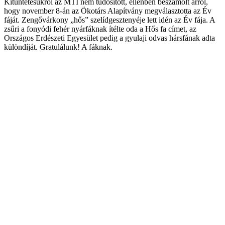
Kitüntetésükról az MTI nem tudósított, ellenben beszámolt arról,
hogy november 8-án az Ökotárs Alapítvány megválasztotta az Év
fáját. Zengővárkony „hős” szelídgesztenyéje lett idén az Év fája. A
zsűri a fonyódi fehér nyárfáknak ítélte oda a Hős fa címet, az
Országos Erdészeti Egyesület pedig a gyulaji odvas hársfának adta
különdíját. Gratulálunk! A fáknak.