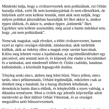
Mindenki tudja, hogy a civilszervezetek nem politizálnak, ezt Orbán
hazudja róluk, ezért ők nem kormánypártiak és nem ellenzékiek, de
hülyének azért nem kellene lenniük, mint akik nem tudják, hogy
milyen politikai játszmákban használják fel őket akkor is, amikor
éppen üldözik, és akkor is, amikor éppen „kitüntetik” őket.
Egyikhez sem kellene asszisztálni, még azzal a hamis indokkal sem,
hogy „mi nem politizálunk”.
Nemcsak magukat, saját elveiket, a többi civilszervezetet, hanem
ezzel az egész országot elárulták, mindazokat, akik mellettük
kiálltak, akik az önkény ellen a maguk ereje szerint harcolnak.
Kilóra meg lehetett venni a lojalitásukat, az együttműködésüket egy
plecsnivel, ami semmit nem ér, és képesek érte eladni a becsületüket
és a tartásukat, ami mindennél többet ér. Óriási csalódás, hatalmas
kiábrándulás, a közelmúlt legnagyobb árulása.
Tényleg senki nincs, akiben meg lehet bízni. Nincs jellem, nincs
tartás, nincs példamutatás, Orbánt legitimálják, miközben csak az
döntheti meg a hatalmát, ha a hazug díszletek lehullanak, a
demokrácia hamis álarca eltűnik, és lelepleződik a nyers valóság, a
diktatúra természete. Most a civilek egy jelentős képviselője adott
menlevelet az őket üldözö Orbán Viktornak, és az országot
megszállva tartó bűnszervezetnek.