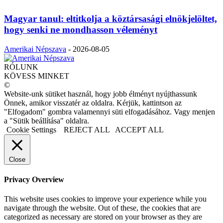
Magyar tanul: eltitkolja a köztársasági elnökjelöltet,
hogy senki ne mondhasson véleményt
Amerikai Népszava
-
2026-08-05
RÓLUNK
KÖVESS MINKET
©
Website-unk sütiket használ, hogy jobb élményt nyújthassunk
Önnek, amikor visszatér az oldalra. Kérjük, kattintson az
"Elfogadom" gombra valamennyi süti elfogadásához. Vagy menjen
a "Sütik beállítása" oldalra.
Cookie Settings
REJECT ALL
ACCEPT ALL
Close
Privacy Overview
This website uses cookies to improve your experience while you
navigate through the website. Out of these, the cookies that are
categorized as necessary are stored on your browser as they are