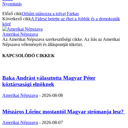
Nyomtatás
Előző cikk
Orbánt utánozza a tolvaj Farkas
Következő cikk
A Fidesz betette az éket a Jobbik és a demokraták
közé
Amerikai Népszava
Az Amerikai Népszava szerkesztőségi cikke. Az írás az Amerikai
Népszava véleményét és álláspontját tükrözi.
KAPCSOLÓDÓ CIKKEK
Baka Andrást választotta Magyar Péter
köztársasági elnöknek
Amerikai Népszava
-
2026-08-08
Mészáros Lőrinc mostantól Magyar strómanja lesz?
Amerikai Népszava
-
2026-08-07