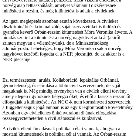
norvég alap felhasználását, amelyet váratlanul dicséretesnek
minősített a rezsim, és még kitüntetést is adtak a civileknek.
Az igazi meglepetés azonban ezután következett. A civileket
diszkrimináló és kriminalizáló, saját szervezetüket is üldözö és
gyanúba keverő Orbán-rezsim kitüntetését Móra Veronika átvette. A
híradás szerint a kitüntetést a norvég nagykövet adta át (akiről
szinten megvan a véleményünk), de a Miniszterlnökség
adományozta. Lehetséges, hogy Móra Veronika csak a norvég
nagykövet kezéből fogadta el a NER plecsnijét, de az akkor is a
NER plecsnije.
Ez, természetesen, árulás. Kollaboráció, lepaktálás Orbánnal,
gerinctelenség, és elárulása a többi civil szervezetnek, de saját
maguknak is. Még mindig érvényben van a civilek elleni törvény,
amely idegen ügynöknek bélyegzi őket, és ettől a fasiszta rezsimtől
elfogadják a kitüntetését. Az NGO-k nem kormányzati szervezetek,
a függetlenségük jogállamban is az egyik legfontosabb követelmény.
Azonban egy civilellenes önkényuralom díjának elfogadása
összeegyeztethetetlen a civil státusszal és kurázsival.
A civilek elleni támadásnak politikai céljai vannak, ahogyan a
mostani kitüntetésnek is politikai céljai vannak. Az Orbán-rezsim