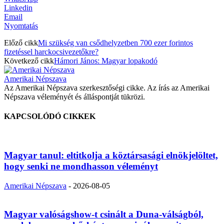
Linkedin
Email
Nyomtatás
Előző cikk
Mi szükség van csődhelyzetben 700 ezer forintos
fizetéssel harckocsivezetőkre?
Következő cikk
Hámori János: Magyar lopakodó
Amerikai Népszava
Az Amerikai Népszava szerkesztőségi cikke. Az írás az Amerikai
Népszava véleményét és álláspontját tükrözi.
KAPCSOLÓDÓ CIKKEK
Magyar tanul: eltitkolja a köztársasági elnökjelöltet,
hogy senki ne mondhasson véleményt
Amerikai Népszava
-
2026-08-05
Magyar valóságshow-t csinált a Duna-válságból,