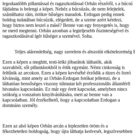
legodaadóbb pillantással és ragaszkodással Orbán részéről, s a búcsú
fájdalma is belengi a képet. Nehéz a búcsúzás, de nem felejtelek,
számíthatsz rám, örökre hűséges maradok. Erdogan pedig ennek
boldog tudatában búcsúzik, elégedett, de a szeme azért kérdezi,
hogy biztos nem leszel a másé? Benne van egy fenyegetés is, hogy
ne merd megtenni. Orbán azonban a legteljesebb őszinteségével és
ragaszkodásával ígér hűséget a szemével. Soha.
Teljes alárendeltség, nagy szerelem és abszolút elkötelezettsé
Ezen a képen a meghitt, testi-lelki jóbarátok láthatók, akik
szavakból, sőt pillantásokból is értik egymást. Némi cinkosság is
feltűnik az arcokon. Ezen a képen kevésébé érződik a tüzes és forró
kívánság, mint amely az Orbán-Erdogan fotókat jellemzi, de a
láthatóan bensőséges viszony túlmutat két professzionális államférfi
hivatalos kapcsolatán. Ez már egy érett kapcsolat, amelyben nincs
szükség a vonzalom kinyilvánítására, mert az benne van a
kapcsolatban. Jól érzékelhető, hogy a kapcsolatban Erdogan a
domináns személy.
Ezen az alsó képen Orbán arcán a leplezetlen öröm és a
fékezhetetlen boldogság, hogy újra láthatja kedvesét, legszívesebben