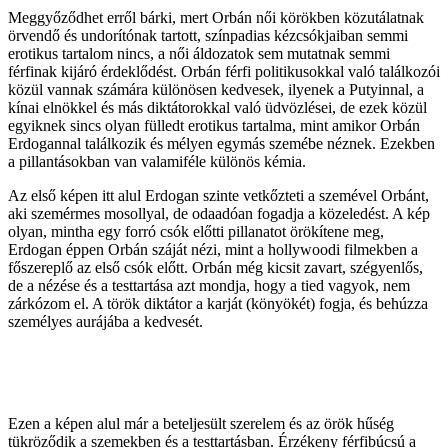
Meggyőződhet erről bárki, mert Orbán női körökben közutálatnak
örvendő és undorítónak tartott, színpadias kézcsókjaiban semmi
erotikus tartalom nincs, a női áldozatok sem mutatnak semmi
férfinak kijáró érdeklődést. Orbán férfi politikusokkal való találkozói
közül vannak számára különösen kedvesek, ilyenek a Putyinnal, a
kínai elnökkel és más diktátorokkal való üdvözlései, de ezek közül
egyiknek sincs olyan fülledt erotikus tartalma, mint amikor Orbán
Erdogannal találkozik és mélyen egymás szemébe néznek. Ezekben
a pillantásokban van valamiféle különös kémia.
Az első képen itt alul Erdogan szinte vetkőzteti a szemével Orbánt,
aki szemérmes mosollyal, de odaadóan fogadja a közeledést. A kép
olyan, mintha egy forró csók előtti pillanatot örökítene meg,
Erdogan éppen Orbán száját nézi, mint a hollywoodi filmekben a
főszereplő az első csók előtt. Orbán még kicsit zavart, szégyenlős,
de a nézése és a testtartása azt mondja, hogy a tied vagyok, nem
zárkózom el. A török diktátor a karját (könyökét) fogja, és behúzza
személyes aurájába a kedvesét.
Ezen a képen alul már a beteljesült szerelem és az örök hűség
tükröződik a szemekben és a testtartásban. Érzékeny férfibúcsú a