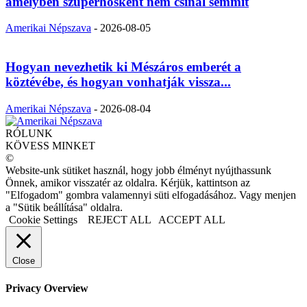
amelyben szuperhősként nem csinál semmit
Amerikai Népszava
-
2026-08-05
Hogyan nevezhetik ki Mészáros emberét a
köztévébe, és hogyan vonhatják vissza...
Amerikai Népszava
-
2026-08-04
RÓLUNK
KÖVESS MINKET
©
Website-unk sütiket használ, hogy jobb élményt nyújthassunk
Önnek, amikor visszatér az oldalra. Kérjük, kattintson az
"Elfogadom" gombra valamennyi süti elfogadásához. Vagy menjen
a "Sütik beállítása" oldalra.
Cookie Settings
REJECT ALL
ACCEPT ALL
Close
Privacy Overview