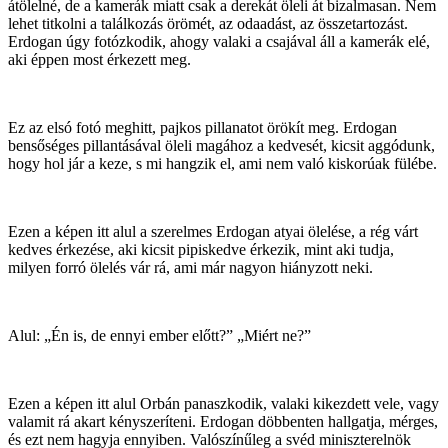
átölelné, de a kamerák miatt csak a derekát öleli át bizalmasan. Nem
lehet titkolni a találkozás örömét, az odaadást, az összetartozást.
Erdogan úgy fotózkodik, ahogy valaki a csajával áll a kamerák elé,
aki éppen most érkezett meg.
Ez az elsó fotó meghitt, pajkos pillanatot örökít meg. Erdogan
bensőséges pillantásával öleli magához a kedvesét, kicsit aggódunk,
hogy hol jár a keze, s mi hangzik el, ami nem való kiskorúak fülébe.
Ezen a képen itt alul a szerelmes Erdogan atyai ölelése, a rég várt
kedves érkezése, aki kicsit pipiskedve érkezik, mint aki tudja,
milyen forró ölelés vár rá, ami már nagyon hiányzott neki.
Alul: „Én is, de ennyi ember előtt?” „Miért ne?”
Ezen a képen itt alul Orbán panaszkodik, valaki kikezdett vele, vagy
valamit rá akart kényszeríteni. Erdogan döbbenten hallgatja, mérges,
és ezt nem hagyja ennyiben. Valószínűleg a svéd miniszterelnök