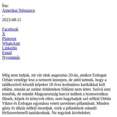
Írta:
Amerikai Népszava
-
2023-08-11
Facebook
X
Pinterest
WhatsApp
Linkedin
Email
Nyomtatás
Még nem tudjuk, mi vár ránk augusztus 20-án, amikor Erdogan
Orbán vendége lesz a nemzeti ünnepen, de attól tartunk, hogy a
találkozóról készült képeket 18 éves korhatáros karikákkal kell
ellátni, miután az online felületeken fóliázni nem lehet. Szóvá sem
tennénk, de miután Magyarország harcot indított a homoerotikus
filmek, képek és könyvek ellen, nem hagyhatjuk szó nélkül Orbán
Viktor és Erdogan egymásra vetett szerelmes pillantásait. Minden
gúny és túlzás nélkül mondjuk, ezek a pillantások odaadó
férfiszerelemről tanúskodnak. Ne tegyünk kivételeket.