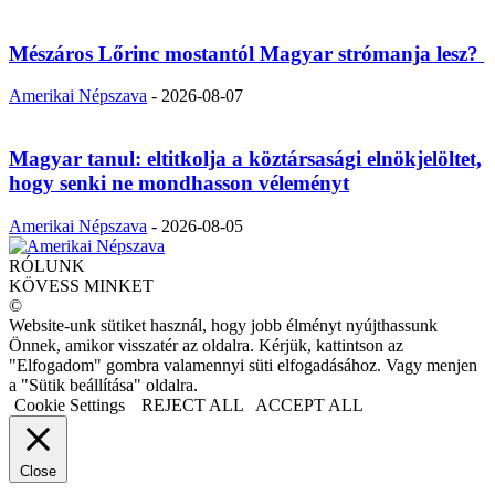
Mészáros Lőrinc mostantól Magyar strómanja lesz?
Amerikai Népszava
-
2026-08-07
Magyar tanul: eltitkolja a köztársasági elnökjelöltet,
hogy senki ne mondhasson véleményt
Amerikai Népszava
-
2026-08-05
RÓLUNK
KÖVESS MINKET
©
Website-unk sütiket használ, hogy jobb élményt nyújthassunk
Önnek, amikor visszatér az oldalra. Kérjük, kattintson az
"Elfogadom" gombra valamennyi süti elfogadásához. Vagy menjen
a "Sütik beállítása" oldalra.
Cookie Settings
REJECT ALL
ACCEPT ALL
Close