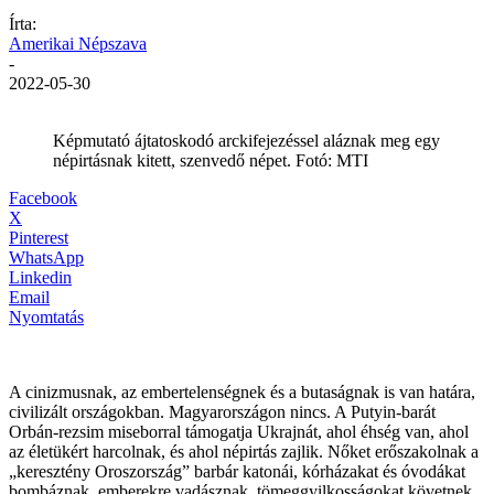
Írta:
Amerikai Népszava
-
2022-05-30
Képmutató ájtatoskodó arckifejezéssel aláznak meg egy
népirtásnak kitett, szenvedő népet. Fotó: MTI
Facebook
X
Pinterest
WhatsApp
Linkedin
Email
Nyomtatás
A cinizmusnak, az embertelenségnek és a butaságnak is van határa,
civilizált országokban. Magyarországon nincs. A Putyin-barát
Orbán-rezsim miseborral támogatja Ukrajnát, ahol éhség van, ahol
az életükért harcolnak, és ahol népirtás zajlik. Nőket erőszakolnak a
„keresztény Oroszország” barbár katonái, kórházakat és óvodákat
bombáznak, emberekre vadásznak, tömeggyilkosságokat követnek