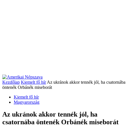
Kezdőlap
Kiemelt fő hír
Az ukránok akkor tennék jól, ha csatornába
öntenék Orbánék miseborát
Kiemelt fő hír
Magyarország
Az ukránok akkor tennék jól, ha
csatornába öntenék Orbánék miseborát