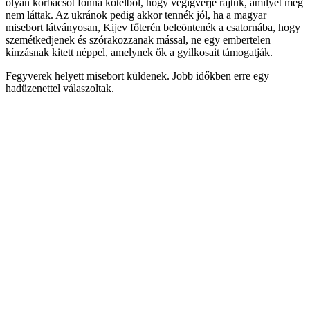
olyan korbácsot fonna kötélből, hogy végigverje rajtuk, amilyet még
nem láttak. Az ukránok pedig akkor tennék jól, ha a magyar
misebort látványosan, Kijev főterén beleöntenék a csatornába, hogy
szemétkedjenek és szórakozzanak mással, ne egy embertelen
kínzásnak kitett néppel, amelynek ők a gyilkosait támogatják.
Fegyverek helyett misebort küldenek. Jobb időkben erre egy
hadüzenettel válaszoltak.