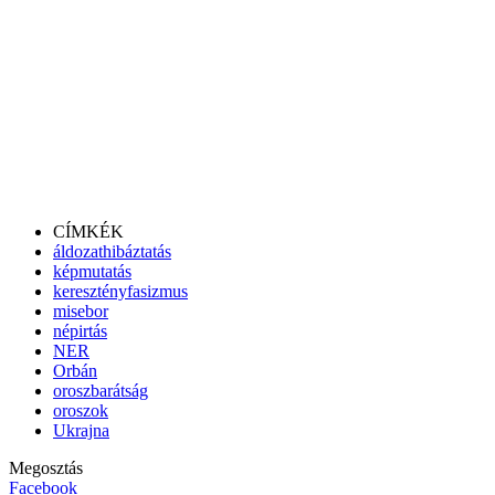
CÍMKÉK
áldozathibáztatás
képmutatás
keresztényfasizmus
misebor
népirtás
NER
Orbán
oroszbarátság
oroszok
Ukrajna
Megosztás
Facebook