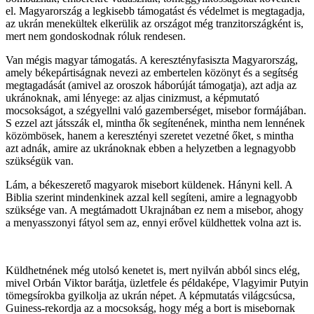
el. Magyarország a legkisebb támogatást és védelmet is megtagadja,
az ukrán menekültek elkerülik az országot még tranzitországként is,
mert nem gondoskodnak róluk rendesen.
Van mégis magyar támogatás. A keresztényfasiszta Magyarország,
amely békepártiságnak nevezi az embertelen közönyt és a segítség
megtagadását (amivel az oroszok háborúját támogatja), azt adja az
ukránoknak, ami lényege: az aljas cinizmust, a képmutató
mocsokságot, a szégyellni való gazemberséget, misebor formájában.
S ezzel azt játsszák el, mintha ők segítenének, mintha nem lennének
közömbösek, hanem a keresztényi szeretet vezetné őket, s mintha
azt adnák, amire az ukránoknak ebben a helyzetben a legnagyobb
szükségük van.
Lám, a békeszerető magyarok misebort küldenek. Hányni kell. A
Biblia szerint mindenkinek azzal kell segíteni, amire a legnagyobb
szüksége van. A megtámadott Ukrajnában ez nem a misebor, ahogy
a menyasszonyi fátyol sem az, ennyi erővel küldhettek volna azt is.
Küldhetnének még utolsó kenetet is, mert nyilván abból sincs elég,
mivel Orbán Viktor barátja, üzletfele és példaképe, Vlagyimir Putyin
tömegsírokba gyilkolja az ukrán népet. A képmutatás világcsúcsa,
Guiness-rekordja az a mocsokság, hogy még a bort is misebornak