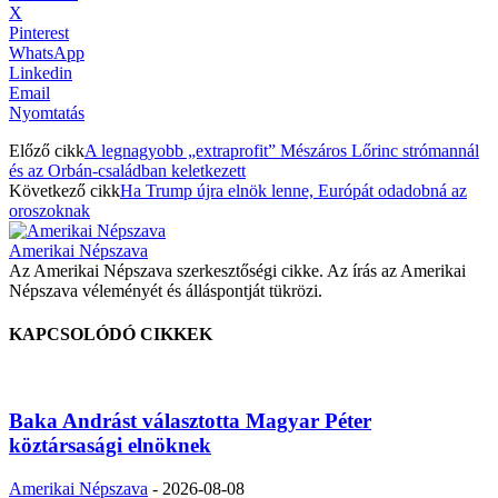
X
Pinterest
WhatsApp
Linkedin
Email
Nyomtatás
Előző cikk
A legnagyobb „extraprofit” Mészáros Lőrinc strómannál
és az Orbán-családban keletkezett
Következő cikk
Ha Trump újra elnök lenne, Európát odadobná az
oroszoknak
Amerikai Népszava
Az Amerikai Népszava szerkesztőségi cikke. Az írás az Amerikai
Népszava véleményét és álláspontját tükrözi.
KAPCSOLÓDÓ CIKKEK
Baka Andrást választotta Magyar Péter
köztársasági elnöknek
Amerikai Népszava
-
2026-08-08