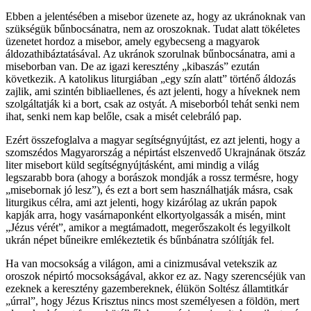
Ebben a jelentésében a misebor üzenete az, hogy az ukránoknak van
szükségük bűnbocsánatra, nem az oroszoknak. Tudat alatt tökéletes
üzenetet hordoz a misebor, amely egybecseng a magyarok
áldozathibáztatásával. Az ukránok szorulnak bűnbocsánatra, ami a
miseborban van. De az igazi keresztény „kibaszás” ezután
következik. A katolikus liturgiában „egy szín alatt” történő áldozás
zajlik, ami szintén bibliaellenes, és azt jelenti, hogy a híveknek nem
szolgáltatják ki a bort, csak az ostyát. A miseborból tehát senki nem
ihat, senki nem kap belőle, csak a misét celebráló pap.
Ezért összefoglalva a magyar segítségnyújtást, ez azt jelenti, hogy a
szomszédos Magyarország a népirtást elszenvedő Ukrajnának ötszáz
liter misebort küld segítségnyújtásként, ami mindig a világ
legszarabb bora (ahogy a borászok mondják a rossz termésre, hogy
„misebornak jó lesz”), és ezt a bort sem használhatják másra, csak
liturgikus célra, ami azt jelenti, hogy kizárólag az ukrán papok
kapják arra, hogy vasárnaponként elkortyolgassák a misén, mint
„Jézus vérét”, amikor a megtámadott, megerőszakolt és legyilkolt
ukrán népet bűneikre emlékeztetik és bűnbánatra szólítják fel.
Ha van mocsokság a világon, ami a cinizmusával vetekszik az
oroszok népirtó mocsokságával, akkor ez az. Nagy szerencséjük van
ezeknek a keresztény gazembereknek, élükön Soltész államtitkár
„úrral”, hogy Jézus Krisztus nincs most személyesen a földön, mert