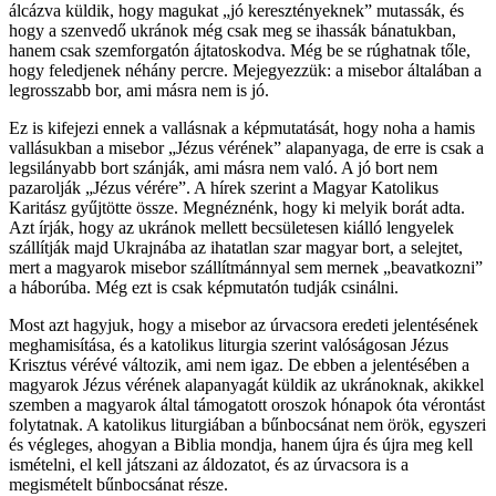
álcázva küldik, hogy magukat „jó keresztényeknek” mutassák, és
hogy a szenvedő ukránok még csak meg se ihassák bánatukban,
hanem csak szemforgatón ájtatoskodva. Még be se rúghatnak tőle,
hogy feledjenek néhány percre. Mejegyezzük: a misebor általában a
legrosszabb bor, ami másra nem is jó.
Ez is kifejezi ennek a vallásnak a képmutatását, hogy noha a hamis
vallásukban a misebor „Jézus vérének” alapanyaga, de erre is csak a
legsilányabb bort szánják, ami másra nem való. A jó bort nem
pazarolják „Jézus vérére”. A hírek szerint a Magyar Katolikus
Karitász gyűjtötte össze. Megnéznénk, hogy ki melyik borát adta.
Azt írják, hogy az ukránok mellett becsületesen kiálló lengyelek
szállítják majd Ukrajnába az ihatatlan szar magyar bort, a selejtet,
mert a magyarok misebor szállítmánnyal sem mernek „beavatkozni”
a háborúba. Még ezt is csak képmutatón tudják csinálni.
Most azt hagyjuk, hogy a misebor az úrvacsora eredeti jelentésének
meghamisítása, és a katolikus liturgia szerint valóságosan Jézus
Krisztus vérévé változik, ami nem igaz. De ebben a jelentésében a
magyarok Jézus vérének alapanyagát küldik az ukránoknak, akikkel
szemben a magyarok által támogatott oroszok hónapok óta vérontást
folytatnak. A katolikus liturgiában a bűnbocsánat nem örök, egyszeri
és végleges, ahogyan a Biblia mondja, hanem újra és újra meg kell
ismételni, el kell játszani az áldozatot, és az úrvacsora is a
megismételt bűnbocsánat része.