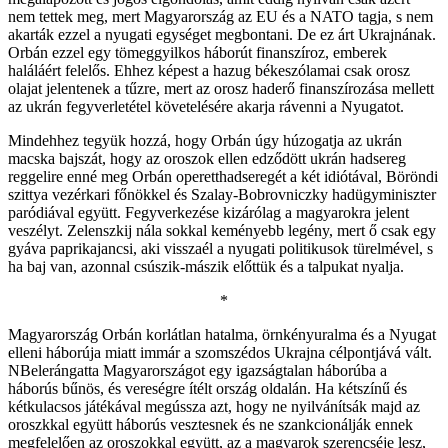
nem tettek meg, mert Magyarország az EU és a NATO tagja, s nem
akarták ezzel a nyugati egységet megbontani. De ez árt Ukrajnának.
Orbán ezzel egy tömeggyilkos háborút finanszíroz, emberek
haláláért felelős. Ehhez képest a hazug békeszólamai csak orosz
olajat jelentenek a tűzre, mert az orosz haderő finanszírozása mellett
az ukrán fegyverletétel követelésére akarja rávenni a Nyugatot.
Mindehhez tegyük hozzá, hogy Orbán úgy húzogatja az ukrán
macska bajszát, hogy az oroszok ellen edződött ukrán hadsereg
reggelire enné meg Orbán operetthadseregét a két idiótával, Böröndi
szittya vezérkari főnökkel és Szalay-Bobrovniczky hadügyminiszter
paródiával együtt. Fegyverkezése kizárólag a magyarokra jelent
veszélyt. Zelenszkij nála sokkal keményebb legény, mert ő csak egy
gyáva paprikajancsi, aki visszaél a nyugati politikusok türelmével, s
ha baj van, azonnal csúszik-mászik előttük és a talpukat nyalja.
*
Magyarország Orbán korlátlan hatalma, örnkényuralma és a Nyugat
elleni háborúja miatt immár a szomszédos Ukrajna célpontjává vált.
NBelerángatta Magyarországot egy igazságtalan háborúba a
háborús bűnös, és vereségre ítélt ország oldalán. Ha kétszínű és
kétkulacsos játékával megússza azt, hogy ne nyilvánítsák majd az
oroszkkal együtt háborús vesztesnek és ne szankcionálják ennek
megfelelően az oroszokkal együtt, az a magyarok szerencséje lesz,