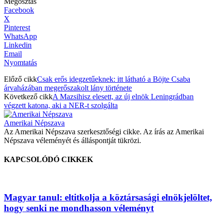
Megosztás
Facebook
X
Pinterest
WhatsApp
Linkedin
Email
Nyomtatás
Előző cikk
Csak erős idegzetűeknek: itt látható a Böjte Csaba
árvaházában megerőszakolt lány története
Következő cikk
A Mazsihisz elesett, az új elnök Leningrádban
végzett katona, aki a NER-t szolgálta
Amerikai Népszava
Az Amerikai Népszava szerkesztőségi cikke. Az írás az Amerikai
Népszava véleményét és álláspontját tükrözi.
KAPCSOLÓDÓ CIKKEK
Magyar tanul: eltitkolja a köztársasági elnökjelöltet,
hogy senki ne mondhasson véleményt