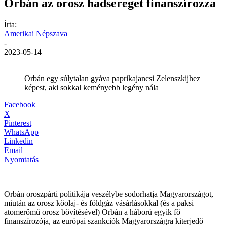
Orbán az orosz hadsereget finanszírozza
Írta:
Amerikai Népszava
-
2023-05-14
Orbán egy súlytalan gyáva paprikajancsi Zelenszkijhez
képest, aki sokkal keményebb legény nála
Facebook
X
Pinterest
WhatsApp
Linkedin
Email
Nyomtatás
Orbán oroszpárti politikája veszélybe sodorhatja Magyarországot,
miután az orosz kőolaj- és földgáz vásárlásokkal (és a paksi
atomerőmű orosz bővítésével) Orbán a háború egyik fő
finanszírozója, az európai szankciók Magyarországra kiterjedő