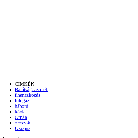
CÍMKÉK
Barátság-vezeték
finanszírozás
földgáz
háború
kőolaj
Orbán
oroszok
Ukrajna