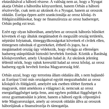
elutasításával a háború részese. A valóság nem az, hogy a Nyugat
akarja Orbánt a háborúba kényszeríteni, hanem Orbán a háború
résztvevője, csak nem az ukránok és a Nyugat, hanem az oroszok
oldalán. Európa éppen azért szankcionálja az orosz kőolaj- és
földgázszállításokat, hogy ne finanszírozza az orosz hadsereget,
Orbán pedig ezt teszi.
Ezért egy olyan háborúban, amelyben az oroszok háborús bűnöket
követnek el egy általuk megtámadott és megszállt ország területén,
népirtást folytatnak, tömeggyilkosságokat követnek el civilek ellen,
tömegesen rabolnak el gyerekeket, érthető és jogos, ha a
megtámadott ország úgy védekezik, hogy elvágja az ellenséges
hadsereg utánpótlását biztosító bevételek forrását. Köztük a Barátság
kőolajvezetéket, amely Ukrajnán halad át. Az ukránok jelenleg
tétlenül nézik, hogy rajtuk keresztül halad az orosz kőolaj, az orosz
hadsereg egyik bevételi forrása Magyarország felé.
Orbán azzal, hogy egy terrorista állam oldalára állt, s nem hajlandó
az Európai Unió más országaival együtt megszabadulni az orosz
kőolajtól és földgáztól, amelyért sok esetben többet fizetnek a
magyarok, mint amekkora a világpiaci ár, nemcsak az orosz
energiafüggőséget tartja fenn, ami egyben politikai függőséget és
orosz gyarmatosítást is jelent, hanem a háború egyik célpontjává
tette Magyarországot, amely az oroszok oldalán állva az oroszok
háborújának a finanszírozója és támogatója.