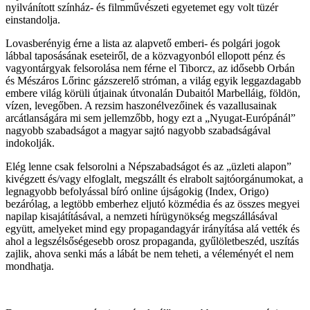
nyilvánított színház- és filmművészeti egyetemet egy volt tüzér
einstandolja.
Lovasberényig érne a lista az alapvető emberi- és polgári jogok
lábbal taposásának eseteiről, de a közvagyonból ellopott pénz és
vagyontárgyak felsorolása nem férne el Tiborcz, az idősebb Orbán
és Mészáros Lőrinc gázszerelő stróman, a világ egyik leggazdagabb
embere világ körüli útjainak útvonalán Dubaitól Marbelláig, földön,
vízen, levegőben. A rezsim haszonélvezőinek és vazallusainak
arcátlanságára mi sem jellemzőbb, hogy ezt a „Nyugat-Európánál”
nagyobb szabadságot a magyar sajtó nagyobb szabadságával
indokolják.
Elég lenne csak felsorolni a Népszabadságot és az „üzleti alapon”
kivégzett és/vagy elfoglalt, megszállt és elrabolt sajtóorgánumokat, a
legnagyobb befolyással bíró online újságokig (Index, Origo)
bezárólag, a legtöbb emberhez eljutó közmédia és az összes megyei
napilap kisajátításával, a nemzeti hírügynökség megszállásával
együtt, amelyeket mind egy propagandagyár irányítása alá vették és
ahol a legszélsőségesebb orosz propaganda, gyűlöletbeszéd, uszítás
zajlik, ahova senki más a lábát be nem teheti, a véleményét el nem
mondhatja.