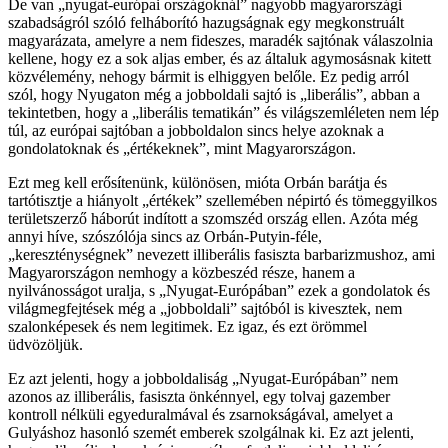
De van „nyugat-európai országoknál” nagyobb magyarországi
szabadságról szóló felháborító hazugságnak egy megkonstruált
magyarázata, amelyre a nem fideszes, maradék sajtónak válaszolnia
kellene, hogy ez a sok aljas ember, és az általuk agymosásnak kitett
közvélemény, nehogy bármit is elhiggyen belőle. Ez pedig arról
szól, hogy Nyugaton még a jobboldali sajtó is „liberális”, abban a
tekintetben, hogy a „liberális tematikán” és világszemléleten nem lép
túl, az európai sajtóban a jobboldalon sincs helye azoknak a
gondolatoknak és „értékeknek”, mint Magyarországon.
Ezt meg kell erősítenünk, különösen, mióta Orbán barátja és
tartótisztje a hiányolt „értékek” szellemében népirtó és tömeggyilkos
területszerző háborút indított a szomszéd ország ellen. Azóta még
annyi híve, szószólója sincs az Orbán-Putyin-féle,
„kereszténységnek” nevezett illiberális fasiszta barbarizmushoz, ami
Magyarországon nemhogy a közbeszéd része, hanem a
nyilvánosságot uralja, s „Nyugat-Európában” ezek a gondolatok és
világmegfejtések még a „jobboldali” sajtóból is kivesztek, nem
szalonképesek és nem legitimek. Ez igaz, és ezt örömmel
üdvözöljük.
Ez azt jelenti, hogy a jobboldaliság „Nyugat-Európában” nem
azonos az illiberális, fasiszta önkénnyel, egy tolvaj gazember
kontroll nélküli egyeduralmával és zsarnokságával, amelyet a
Gulyáshoz hasonló szemét emberek szolgálnak ki. Ez azt jelenti,