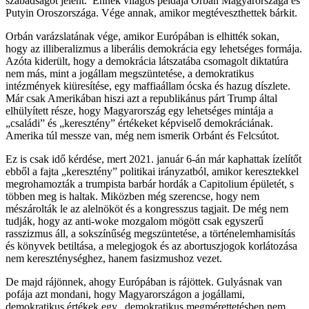
szabadságot jelent. Ennek világos példája Orbán Magyarországa és
Putyin Oroszországa. Vége annak, amikor megtéveszthettek bárkit.
Orbán varázslatának vége, amikor Európában is elhitték sokan,
hogy az illiberalizmus a liberális demokrácia egy lehetséges formája.
Azóta kiderült, hogy a demokrácia látszatába csomagolt diktatúra
nem más, mint a jogállam megszüntetése, a demokratikus
intézmények kiüresítése, egy maffiaállam ócska és hazug díszlete.
Már csak Amerikában hiszi azt a republikánus párt Trump által
elhülyített része, hogy Magyarország egy lehetséges mintája a
„családi” és „keresztény” értékeket képviselő demokráciának.
Amerika túl messze van, még nem ismerik Orbánt és Felcsútot.
Ez is csak idő kérdése, mert 2021. január 6-án már kaphattak ízelítőt
ebből a fajta „keresztény” politikai irányzatból, amikor keresztekkel
megrohamozták a trumpista barbár hordák a Capitolium épületét, s
többen meg is haltak. Miközben még szerencse, hogy nem
mészárolták le az alelnököt és a kongresszus tagjait. De még nem
tudják, hogy az anti-woke mozgalom mögött csak egyszerű
rasszizmus áll, a sokszínűség megszüntetése, a történelemhamisítás
és könyvek betiltása, a melegjogok és az abortuszjogok korlátozása
nem kereszténységhez, hanem fasizmushoz vezet.
De majd rájönnek, ahogy Európában is rájöttek. Gulyásnak van
pofája azt mondani, hogy Magyarországon a jogállami,
demokratikus értékek egy „demokratikus megmérettetésben nem