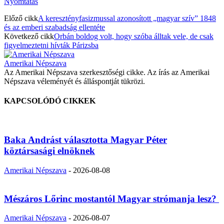
Nyomtatás
Előző cikk
A keresztényfasizmussal azonosított „magyar szív” 1848
és az emberi szabadság ellentéte
Következő cikk
Orbán boldog volt, hogy szóba álltak vele, de csak
figyelmeztetni hívták Párizsba
Amerikai Népszava
Az Amerikai Népszava szerkesztőségi cikke. Az írás az Amerikai
Népszava véleményét és álláspontját tükrözi.
KAPCSOLÓDÓ CIKKEK
Baka Andrást választotta Magyar Péter
köztársasági elnöknek
Amerikai Népszava
-
2026-08-08
Mészáros Lőrinc mostantól Magyar strómanja lesz?
Amerikai Népszava
-
2026-08-07