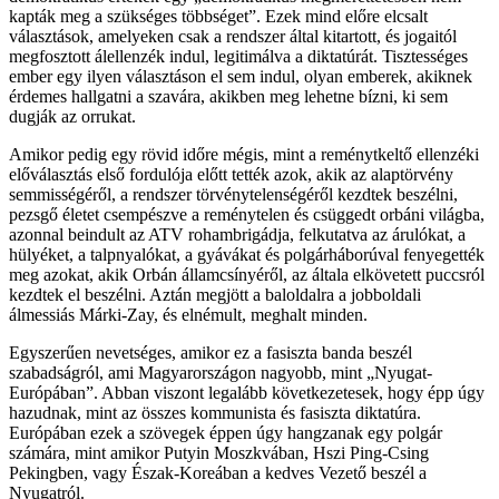
kapták meg a szükséges többséget”. Ezek mind előre elcsalt
választások, amelyeken csak a rendszer által kitartott, és jogaitól
megfosztott álellenzék indul, legitimálva a diktatúrát. Tisztességes
ember egy ilyen választáson el sem indul, olyan emberek, akiknek
érdemes hallgatni a szavára, akikben meg lehetne bízni, ki sem
dugják az orrukat.
Amikor pedig egy rövid időre mégis, mint a reménytkeltő ellenzéki
előválasztás első fordulója előtt tették azok, akik az alaptörvény
semmisségéről, a rendszer törvénytelenségéről kezdtek beszélni,
pezsgő életet csempészve a reménytelen és csüggedt orbáni világba,
azonnal beindult az ATV rohambrigádja, felkutatva az árulókat, a
hülyéket, a talpnyalókat, a gyávákat és polgárháborúval fenyegették
meg azokat, akik Orbán államcsínyéről, az általa elkövetett puccsról
kezdtek el beszélni. Aztán megjött a baloldalra a jobboldali
álmessiás Márki-Zay, és elnémult, meghalt minden.
Egyszerűen nevetséges, amikor ez a fasiszta banda beszél
szabadságról, ami Magyarországon nagyobb, mint „Nyugat-
Európában”. Abban viszont legalább következetesek, hogy épp úgy
hazudnak, mint az összes kommunista és fasiszta diktatúra.
Európában ezek a szövegek éppen úgy hangzanak egy polgár
számára, mint amikor Putyin Moszkvában, Hszi Ping-Csing
Pekingben, vagy Észak-Koreában a kedves Vezető beszél a
Nyugatról.