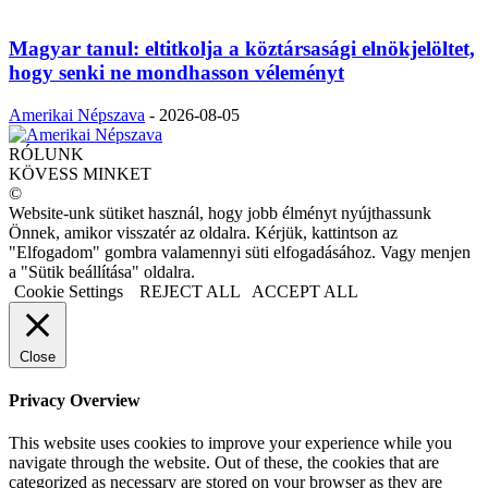
Magyar tanul: eltitkolja a köztársasági elnökjelöltet,
hogy senki ne mondhasson véleményt
Amerikai Népszava
-
2026-08-05
RÓLUNK
KÖVESS MINKET
©
Website-unk sütiket használ, hogy jobb élményt nyújthassunk
Önnek, amikor visszatér az oldalra. Kérjük, kattintson az
"Elfogadom" gombra valamennyi süti elfogadásához. Vagy menjen
a "Sütik beállítása" oldalra.
Cookie Settings
REJECT ALL
ACCEPT ALL
Close
Privacy Overview
This website uses cookies to improve your experience while you
navigate through the website. Out of these, the cookies that are
categorized as necessary are stored on your browser as they are