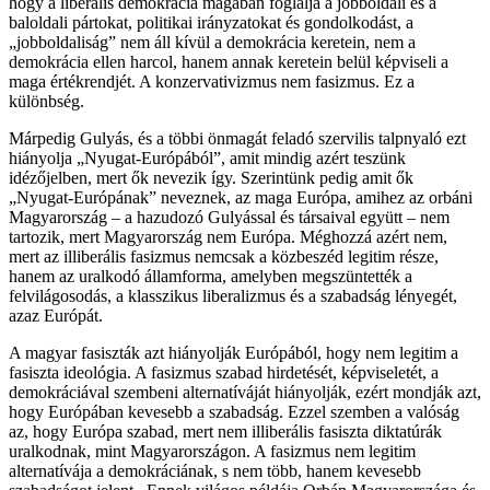
hogy a liberális demokrácia magában foglalja a jobboldali és a
baloldali pártokat, politikai irányzatokat és gondolkodást, a
„jobboldaliság” nem áll kívül a demokrácia keretein, nem a
demokrácia ellen harcol, hanem annak keretein belül képviseli a
maga értékrendjét. A konzervativizmus nem fasizmus. Ez a
különbség.
Márpedig Gulyás, és a többi önmagát feladó szervilis talpnyaló ezt
hiányolja „Nyugat-Európából”, amit mindig azért teszünk
idézőjelben, mert ők nevezik így. Szerintünk pedig amit ők
„Nyugat-Európának” neveznek, az maga Európa, amihez az orbáni
Magyarország – a hazudozó Gulyással és társaival együtt – nem
tartozik, mert Magyarország nem Európa. Méghozzá azért nem,
mert az illiberális fasizmus nemcsak a közbeszéd legitim része,
hanem az uralkodó államforma, amelyben megszüntették a
felvilágosodás, a klasszikus liberalizmus és a szabadság lényegét,
azaz Európát.
A magyar fasiszták azt hiányolják Európából, hogy nem legitim a
fasiszta ideológia. A fasizmus szabad hirdetését, képviseletét, a
demokráciával szembeni alternatíváját hiányolják, ezért mondják azt,
hogy Európában kevesebb a szabadság. Ezzel szemben a valóság
az, hogy Európa szabad, mert nem illiberális fasiszta diktatúrák
uralkodnak, mint Magyarországon. A fasizmus nem legitim
alternatívája a demokráciának, s nem több, hanem kevesebb