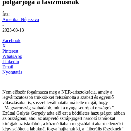
polgárjoga a fasizmusnak
Írta:
Amerikai Népszava
-
2023-03-13
Facebook
X
Pinterest
WhatsApp
Linkedin
Email
Nyomtatás
Nem először fogalmazza meg a NER-arisztokrácia, amely a
legváltozatosabb trükkökkel felszámolta a szabad és egyenlő
választásokat is, s ezzel leválthatatlanná tette magát, hogy
„Magyarország szabadabb, mint a nyugat-európai országok”.
Ezúttal Gulyás Gergely adta elő ezt a bődületes hazugságot, abban
az országban, ahol az alapvető sztrájkjogért harcoló tanárokat
kirúgják az iskolából, a közmédiában megszólalni akaró ellenzéki
képviselőket a lábuknál fogva hajítanak ki, a „liberális fészeknek”