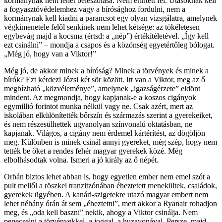
kormánynak nem lehet beleszólása. Nem érintett fél. Utasoknak kell
a fogyasztóvédelemhez vagy a bírósághoz fordulni, nem a
kormánynak kell kiadni a parancsot egy olyan vizsgálatra, amelynek
végkimenetele felől senkinek nem lehet kétsége: az tökéletesen
egybevág majd a kocsma (értsd: a „nép”) értékítéletével. „Így kell
ezt csinálni” – mondja a csapos és a közönség egyetértőleg bólogat.
„Még jó, hogy van a Viktor!”
Még jó, de akkor minek a bíróság? Minek a törvények és minek a
bírók? Ezt kérdezi Józsi két sör között. Itt van a Viktor, meg az ő
megbízható „közvéleménye”, amelynek „igazságérzete” eldönt
mindent. Az megmondja, hogy kapjanak-e a koszos cigányok
egymillió forintot munka nélkül vagy ne. Csak azért, mert az
iskolában elkülönítették bőrszín és származás szerint a gyerekeiket,
és nem részesülhettek ugyanolyan színvonalú oktatásban, ne
kapjanak. Világos, a cigány nem érdemel kártérítést, az dögöljön
meg. Különben is minek csinál annyi gyereket, még szép, hogy nem
tették be őket a rendes fehér magyar gyerekek közé. Még
elbolhásodtak volna. Ismeri a jó király az ő népét.
Orbán biztos lehet abban is, hogy egyetlen ember nem emel szót a
pult mellől a röszkei tranzitzónában éheztetett menekültek, családok,
gyerekek ügyében. A kanári-szigetekre utazó magyar embert nem
lehet néhány órán át sem „éheztetni”, mert akkor a Ryanair rohadjon
meg, és „oda kell baszni” nekik, ahogy a Viktor csinálja. Nem
pepecselni a törvényekkel, a joggal, a huzavonával. Persze, majd