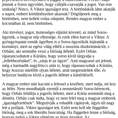
jönnek a Soros ügyvédei, hogy csűrjék-csavarják a jogot. Van erre
szükség? Nincs. A Viktor igazságot tesz. A börtönlakók látni akarják
a napot, emberi körülményeket akarnak? Dögöljenek meg a
börtönben, nem kellett volna odajutni. Rendes magyar ember a
kocsmában ül, nem börtönben.
Aki törvényt, jogot, tisztességes eljárást követel, az mind Soros-
ügynök, a magyar nép ellensége, és ezek ellen harcol a Viktor. A
gyöngyöspatai romák ügyében is a Soros-ügynökök lejáratták a
kormányt, mert az egész világ elítéli a rasszista diszkriminációt, s
Orbánt, aki semmibe veszi a bíróság ítéletét. Ezért Orbán
ráparancsoltatott a Kúriára, hogy soron kívül tárgyalja a
„fellebbezésüket”, és „zárja le az ügyet”. Ami magyarul azt jelenti,
még a harmadik nagyfröccs után is, hogy ráparancsoltak a Kúriára,
hogy hozzon mielőbb olyan ítéletet, amit megrendeltek tőle, és
helyezze hatályon kívül a jogerős ítéletet a kártérítésről.
A magyar ember már kacsint a felessel a kezében, mert tudja, mi lesz
az ítélet. Nem mondhatják ezentúl a nemzetáruló Soros-bérencek,
hogy Orbán felülírja a jogerős ítéletet, mert a Kúria semmisíti meg a
döntést. Orbán csak tudta, hogy ez nem felel meg a magyar emberek
„igazságérzetének”. Megszívják a rohadék cigányok, úgyis túl nagy
lett a pofájuk. Viktor igazságot tett. Ezért nem kell ide független
bíróság, meg a sok liberális huncutság. Ha független lenne a bíróság,
hogyan tudná a Viktor elintézni az ilyen ügyeket. Az