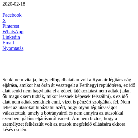
2020-02-18
Facebook
X
Pinterest
WhatsApp
Linkedin
Email
Nyomtatás
Senki nem vitatja, hogy elfogadhatatlan volt a Ryanair légitársaság
eljárása, amikor hat órán át vesztegelt a Ferihegyi repülőtéren, ez idő
alatt senki nem hagyhatta el a gépet, tájékoztatást nem adtak (talán
ők maguk sem tudták, mikor lesznek képesek felszállni), s ez idő
alatt nem adtak senkinek enni, vizet is pénzért szolgáltak fel. Nem
lehet az utasokat hibáztatni azért, hogy olyan légitársaságot
választottak, amely a botrányairól és nem annyira az utasokkal
szembeni gáláns eljárásairól ismert. Ám nem biztos, hogy a
személyzet felkészült volt az utasok megfelelő ellátására ekkora
késés esetén.