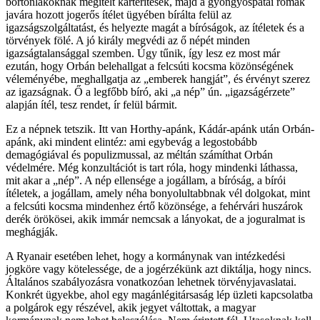
börtönlakóknak megítélt kártérítések, majd a gyöngyöspatai romák
javára hozott jogerős ítélet ügyében bírálta felül az
igazságszolgáltatást, és helyezte magát a bíróságok, az ítéletek és a
törvények fölé. A jó király megvédi az ő népét minden
igazságtalansággal szemben. Úgy tűnik, így lesz ez most már
ezután, hogy Orbán belehallgat a felcsúti kocsma közönségének
véleményébe, meghallgatja az „emberek hangját”, és érvényt szerez
az igazságnak. Ő a legfőbb bíró, aki „a nép” ún. „igazságérzete”
alapján ítél, tesz rendet, ír felül bármit.
Ez a népnek tetszik. Itt van Horthy-apánk, Kádár-apánk után Orbán-
apánk, aki mindent elintéz: ami egybevág a legostobább
demagógiával és populizmussal, az méltán számíthat Orbán
védelmére. Még konzultációt is tart róla, hogy mindenki láthassa,
mit akar a „nép”. A nép ellensége a jogállam, a bíróság, a bírói
ítéletek, a jogállam, amely néha bonyolultabbnak vél dolgokat, mint
a felcsúti kocsma mindenhez értő közönsége, a fehérvári huszárok
derék örökösei, akik immár nemcsak a lányokat, de a joguralmat is
meghágják.
A Ryanair esetében lehet, hogy a kormánynak van intézkedési
jogköre vagy kötelessége, de a jogérzékünk azt diktálja, hogy nincs.
Általános szabályozásra vonatkozóan lehetnek törvényjavaslatai.
Konkrét ügyekbe, ahol egy magánlégitársaság lép üzleti kapcsolatba
a polgárok egy részével, akik jegyet váltottak, a magyar