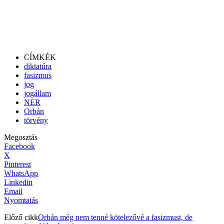
CÍMKÉK
diktatúra
fasizmus
jog
jogállam
NER
Orbán
törvény
Megosztás
Facebook
X
Pinterest
WhatsApp
Linkedin
Email
Nyomtatás
Előző cikk
Orbán még nem tenné kötelezővé a fasizmust, de