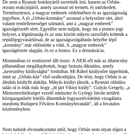
De nem a Ryanair botrányáról szeretnék írni, hanem az Orbán-
rezsim reakciójáról, amely azonnal ott termett, és intézkedett.
Természetesen, a magyar emberek védelmében és az igazságosság
jegyében. A jó „Orbán-kormány” azonnal a helyszínre siet, ahol
valami rendellenességet szimatol, ami a „magyar emberek”
igazságérzetét sérti. Egyelőre nem tudjuk, hogy mi a pontos jogi
helyzet, a légitársaság és az utas között milyen szerződés köttetik a
repülőjegyvásárlással, de az igazságszolgáltatás helyébe lépő
„kormány” már eldöntötte a vitát. A „magyar emberek”
igazságérzete alapján, és ez a fontos. Ez a demokrácia.
Mostanában ez rendszerré állt össze. A NER-ről már az államcsíny
pillanatában megállapítottuk, hogy fasiszta diktatúra, amely
„keresztény királyságba” fordulhat. Mi Ráhel királynőre tippeltünk,
mint az „Orbán-ház” első uralkodójára. De tény, hogy Orbán is az
álruhás királyfit alakítja. Mátyás királyt játszik, a Ryanair oldalára
talán rá is írták már, hogy „itt járt Viktor király”. Gulyás Gergely, „a
Miniszterelnökséget vezető miniszter és György István területi
közigazgatásért felelős államtitkár fogyasztóvédelmi vizsgálatra
utasította Budapest Főváros Kormányhivatalát”, áll a hivatalos
közleményben.
Nem tudunk elvonatkoztatni attól, hogy Orbán nem olyan régen a