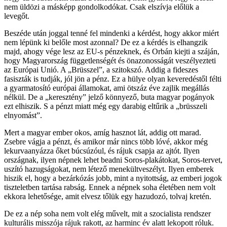
nem üldözi a másképp gondolkodókat. Csak elszívja előlük a
levegőt.
Beszéde után joggal tenné fel mindenki a kérdést, hogy akkor miért
nem lépünk ki belőle most azonnal? De ez a kérdés is elhangzik
majd, ahogy vége lesz az EU-s pénzeknek, és Orbán kiejti a száján,
hogy Magyarország függetlenségét és önazonosságát veszélyezteti
az Európai Unió. A „Brüsszel”, a szitokszó. Addig a fideszes
fasiszták is tudják, jól jön a pénz. Ez a hülye olyan keveredéstől félti
a gyarmatosító európai államokat, ami ötszáz éve zajlik megállás
nélkül. De a „keresztény” jelző könnyező, buta magyar pogányok
ezt elhiszik. S a pénzt miatt még egy darabig eltűrik a „brüsszeli
elnyomást”.
Mert a magyar ember okos, amíg hasznot lát, addig ott marad.
Zsebre vágja a pénzt, és amikor már nincs több lóvé, akkor még
lekurvaanyázza őket búcsúzóul, és rájuk csapja az ajtót. Ilyen
országnak, ilyen népnek lehet beadni Soros-plakátokat, Soros-tervet,
uszító hazugságokat, nem létező menekültveszélyt. Ilyen emberek
hiszik el, hogy a bezárkózás jobb, mint a nyitottság, az emberi jogok
tiszteletben tartása rabság. Ennek a népnek soha életében nem volt
ekkora lehetősége, amit elvesz tőlük egy hazudozó, tolvaj kretén.
De ez a nép soha nem volt elég művelt, mit a szocialista rendszer
kulturális misszója rájuk rakott, az harminc év alatt lekopott róluk.