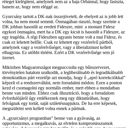
réteget kielégíteni, amelynek nem az a baja Orbánnal, hogy fasiszta,
hanem az, hogy nem eléggé az.
Gyurcsány tartott a DK-nak összejövetelt, de ehelyett az is jobb lett
volna, ha nem mond semmit. Önmagában riasztó, hogy szerinte a
DK jobban hasonlít az eredeti Fideszre, mint a mostani Fidesz
egykori önmagára, mert ha a DK egy kicsit is hasonlít a Fideszre, az
egy tragédia. A régi Fideszben ugyanis benne volt a mai Fidesz, és
csak ez lehetett belőle. Csak ez lehetett egy vezérelvű pártból,
amelynek vagy a vezérelvűséget, vagy a liberalizmust kellett
elhagynia. Ez utóbbi történt. Ezért a DK vezérelvűsége sem jó
üzenet.
Miközben Magyarországot megpuccsolta egy bűnszervezet,
törvénytelen hatalom uralkodik, a legliberálisabb és legradikálisabb
demokratikus párt vezetője azt mondja, hogy ő „apró korrekciókkal”
képzeli el a rendszerváltást, nem forradalmi módon. Ezen a ponton
kezd el csomagolni egy normális ember, mert ebben a mondatban
benne van minden. Ehhez csak illusztráció, hogy a forradalom
évfordulójáról úgy emlékeznek meg egy diktatúrában, hogy
felvágnak egy tortát, saját születésnapjukra. De ha erre képesek,
megszületni sem kellett volna ennek a pártnak.
A „gyurcsányi programban” benne van a gyávaság, az
opportunizmus, a megalkuvás, az elvtelen kompromisszumok