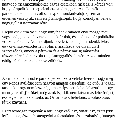
nagyobb megmozdulásokat, egyes esetekben még az is kérdés volt,
hogy pártpolitikus megjelenhet-e a tömegben. Az ellenzéki
pártoknak soha nem volt sem igazi mondanivalójuk, sem arra
érdemes vezetőjük, sem elég támogatójuk, hogy komolyan vehető
nagygyűlést hozzanak létre.
Erejük csak arra volt, hogy kinyírjanak minden civil mozgalmat,
vagy pedig a civilek vezetői lettek árulók, és a pénz a pártpolitikába
vonzotta őket is. Ne mondjunk neveket, tudhatja mindenki. Most is
egy civil szerveződés lett volna a házigazda, de olyan civil
szerveződés, amely a pártokra és a pártok hazug választási
részvételére építette volna a „tömeggyűlést”, ezért ez volt minden
eddiginél érdektelenebb készülődés.
Az mindent elmond e pártok pénzért való vetekedéséről, hogy még
egy közös gyűlésre sem nagyon akartak összeállni, de attól is joggal
tartottak, hogy nem lesz elég ember. Így nem lehet lehazudni, hogy
mennyire utálják őket, még azok is, akik nem látva más lehetőséget,
esetleg elmennek a csaló, az Orbánt csak bebetonozó választásra,
rájuk szavazni.
Ezért boldogan fogadták a hírt, hogy eső lesz, vihar lesz, ezért jobb
lefújni az egészet, és átengedni a forradalom és a szabadság ünnepét