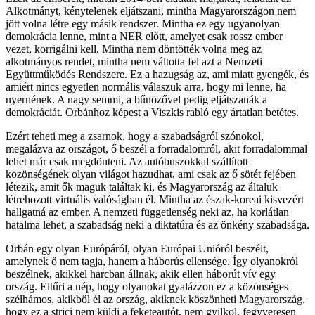
Alkotmányt, kénytelenek eljátszani, mintha Magyarországon nem
jött volna létre egy másik rendszer. Mintha ez egy ugyanolyan
demokrácia lenne, mint a NER előtt, amelyet csak rossz ember
vezet, korrigálni kell. Mintha nem döntötték volna meg az
alkotmányos rendet, mintha nem váltotta fel azt a Nemzeti
Együttműködés Rendszere. Ez a hazugság az, ami miatt gyengék, és
amiért nincs egyetlen normális válaszuk arra, hogy mi lenne, ha
nyernének. A nagy semmi, a bűnözővel pedig eljátszanák a
demokráciát. Orbánhoz képest a Viszkis rabló egy ártatlan betétes.
Ezért teheti meg a zsarnok, hogy a szabadságról szónokol,
megalázva az országot, ő beszél a forradalomról, akit forradalommal
lehet már csak megdönteni. Az autóbuszokkal szállított
közönségének olyan világot hazudhat, ami csak az ő sötét fejében
létezik, amit ők maguk találtak ki, és Magyarország az általuk
létrehozott virtuális valóságban él. Mintha az észak-koreai kisvezért
hallgatná az ember. A nemzeti függetlenség neki az, ha korlátlan
hatalma lehet, a szabadság neki a diktatúra és az önkény szabadsága.
Orbán egy olyan Európáról, olyan Európai Unióról beszélt,
amelynek ő nem tagja, hanem a háborús ellensége. Így olyanokról
beszélnek, akikkel harcban állnak, akik ellen háborút vív egy
ország. Eltűri a nép, hogy olyanokat gyalázzon ez a közönséges
szélhámos, akikből él az ország, akiknek köszönheti Magyarország,
hogy ez a strici nem küldi a feketeautót, nem gyilkol, fegyveresen