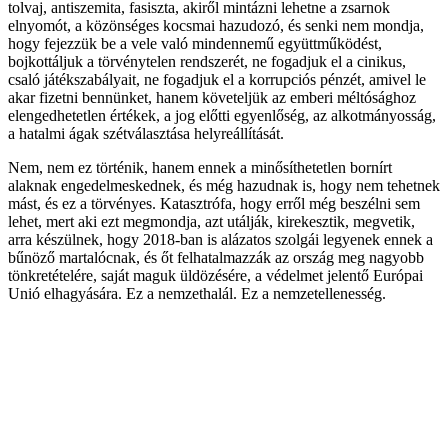
tolvaj, antiszemita, fasiszta, akiről mintázni lehetne a zsarnok
elnyomót, a közönséges kocsmai hazudozó, és senki nem mondja,
hogy fejezzük be a vele való mindennemű együttműködést,
bojkottáljuk a törvénytelen rendszerét, ne fogadjuk el a cinikus,
csaló játékszabályait, ne fogadjuk el a korrupciós pénzét, amivel le
akar fizetni bennünket, hanem követeljük az emberi méltósághoz
elengedhetetlen értékek, a jog előtti egyenlőség, az alkotmányosság,
a hatalmi ágak szétválasztása helyreállítását.
Nem, nem ez történik, hanem ennek a minősíthetetlen bornírt
alaknak engedelmeskednek, és még hazudnak is, hogy nem tehetnek
mást, és ez a törvényes. Katasztrófa, hogy erről még beszélni sem
lehet, mert aki ezt megmondja, azt utálják, kirekesztik, megvetik,
arra készülnek, hogy 2018-ban is alázatos szolgái legyenek ennek a
bűnöző martalócnak, és őt felhatalmazzák az ország meg nagyobb
tönkretételére, saját maguk üldözésére, a védelmet jelentő Európai
Unió elhagyására. Ez a nemzethalál. Ez a nemzetellenesség.