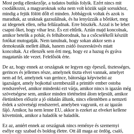
Most pedig ellenkezője, a tudatos butítás folyik. Ezért nincs mit
csodálkozni, a magyaroknak soha nem volt közük saját sorsukhoz,
mindig a fejük fölött dőlt el minden. Jobbágyok voltak és azok is
maradtak, az uraknak gazsulálnak, és ha lenyúzzák a bőrüket, meg
az idegenek ellen, néha fellázadnak. Erre büszkék. Azzal is be lehet
csapni őket, hogy vihar lesz. És ezt eltűrik. Aztán majd koncolnak,
amikor betelik a pohár, és felháborodnak, ha a csőcselékről készült
fotókat mutogatják. Nem tanulnak, hogy sokan akkor sem a
demokraták mellett álltak, hanem zsidó összeesküvés miatt
koncoltak. Az ellenzék sem érti meg, hogy ez a hazug és gyáva
magatartás ide vezet. Felelősök érte.
De az, hogy ennek az országnak ne legyen egy épeszű, tisztességes,
gerinces és jellemes része, amelynek tiszta elvei vannak, amelyet
nem ad fel, amelynek van gerince, bátorsága képviselni az
igazságot, amely bojkottal szembeszáll a primitív ember ostoba
rendszerével, amikor mindenki ezt várja, amikor nincs is igazán még
szövetségese sem, amikor minden történelmi álom teljesült, amikor
életünkben először a jó oldalán állunk, nincs ellentétben a nemzeti
érdek a szövetségi rendszerrel, amelyben vagyunk, ez az igazán
fájó. Amikor, ha nem lenne EU, akkor is ezeket az elveket kellene
követnünk, amikor a haladók se haladók.
Ez az, amiért ennek az országnak nincs reménye és szemernyi
esélye egy szabad és boldog életre. Ott áll maga az ördög, csaló,