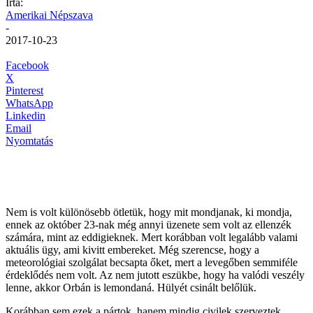
Írta:
Amerikai Népszava
-
2017-10-23
Facebook
X
Pinterest
WhatsApp
Linkedin
Email
Nyomtatás
Nem is volt különösebb ötletük, hogy mit mondjanak, ki mondja,
ennek az október 23-nak még annyi üzenete sem volt az ellenzék
számára, mint az eddigieknek. Mert korábban volt legalább valami
aktuális ügy, ami kivitt embereket. Még szerencse, hogy a
meteorológiai szolgálat becsapta őket, mert a levegőben semmiféle
érdeklődés nem volt. Az nem jutott eszükbe, hogy ha valódi veszély
lenne, akkor Orbán is lemondaná. Hülyét csinált belőlük.
Korábban sem ezek a pártok, hanem mindig civilek szerveztek