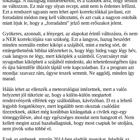
sokasága. A hazugság mindenekelőtt, és a szándék arra, hogy semmi
ne változzon. Ez már egy olyan recept, amit nem is érdemes lefőzni.
Ezt a rendszert ugyanis nem lehet apró korrekciókkal javítani, ezt
forradalmi módon meg kell változtatni, és azt csak a nagyon ostobák
miatt írjuk le, hogy a „forradalmi” jelző nem erőszakot jelent.
Gyökeres, azonnali, a lényeget, az alapokat érintő változásra, és nem
a NER korrekciójára van szükség. Ezt a langyos, hazug beszédet
minden normális ember kiköpi a szájából, mint a meleg sört, de
emlegethetnénk bibliai idézeteket is, hogy légy hideg vagy légy hév,
csak langyos ne légy, mert kiköplek a számból. Gyurcsányt már
nyugodtan kiköpheti a szájából mindenki, aki tehetetlenségében újra
és újra bármiféle illúziót táplál vele kapcsolatban. Ez a program azt
mondja: szavazz rám, úgyse teszek semmit. Ne aggódj, minden így
marad.
Hálás lehet az ellenzék a meteorológiai intézetnek, mert a valós
helyzetet jól tükrözte az, hogy a külön-külön megtartott
rendezvényeik elfértek egy szállodában, kávézóban. D ez a lehető
legjobb forgatókönyv, mert legalább nem okoztak csalódást
tízezreknek, akiket még korábban kirángattak a civilek egy-egy
tömeggyűlésre, ahol egy egészséges mondat nem hangzott el. Nem
kellett megint azzal hazaballagniuk, hogy most csaptak be utoljára,
nem jövök soha többé el.
Ezek az emberek, miután 2014-ben eladták magukat, feladták az