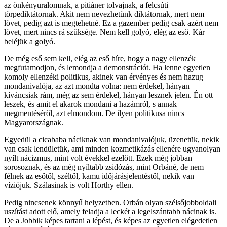
az önkényuralomnak, a pitiáner tolvajnak, a felcsúti
törpediktátornak. Akit nem nevezhetünk diktátornak, mert nem
lövet, pedig azt is megtehetné. Ez a gazember pedig csak azért nem
lövet, mert nincs rá szüksége. Nem kell golyó, elég az eső. Kár
beléjük a golyó.
De még eső sem kell, elég az eső híre, hogy a nagy ellenzék
megfutamodjon, és lemondja a demonstrációt. Ha lenne egyetlen
komoly ellenzéki politikus, akinek van érvényes és nem hazug
mondanivalója, az azt mondta volna: nem érdekel, hányan
kíváncsiak rám, még az sem érdekel, hányan lesznek jelen. Én ott
leszek, és amit el akarok mondani a hazámról, s annak
megmentéséről, azt elmondom. De ilyen politikusa nincs
Magyarországnak.
Egyedül a cicababa náciknak van mondanivalójuk, üzenetük, nekik
van csak lendületük, ami minden kozmetikázás ellenére ugyanolyan
nyílt nácizmus, mint volt évekkel ezelőtt. Ezek még jobban
sorosoznak, és az még nyíltabb zsidózás, mint Orbáné, de nem
félnek az esőtől, széltől, kamu időjárásjelentéstől, nekik van
víziójuk. Szálasinak is volt Horthy ellen.
Pedig nincsenek könnyű helyzetben. Orbán olyan szélsőjobboldali
uszítást adott elő, amely feladja a leckét a legelszántabb nácinak is.
De a Jobbik képes tartani a lépést, és képes az egyetlen elégedetlen