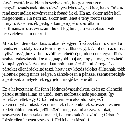
törvénysértő lesz. Nem beszélve arról, hogy a rendszer
megváltoztatásának nincs törvényes lehetősége akkor, ha az Orbán-
rendszert utólag törvényesnek fogadják el. Ha az, akkor miért kell
megdönteni? Ha nem az, akkor nem lehet e tény fölött szemet
hunyni. Az ellenzék pedig a kampánypénz s az állami
pártfinanszírozás évi számillióiért legitimálja a választáson való
részvételével a rendszert.
Miközben demokratikus, szabad és egyenlő választás nincs, mert a
rendszer akadályozza a kormány leválthatóságát. Ahol nem azonos a
nyilvánossághoz való hozzáférés lehetősége, nincsenek egyenlő és
szabad választások. De a legnagyobb baj az, hogy a megszerezhető
kampánypénzek és a mandátumok után járó állami támogatás a
pártokat ellenérdekeltté teszi, hogy egy közös jelöltet állítsanak, több
jelöltnek pedig nincs esélye. Szándékosan a pénzzel szembefordítják
a pártokat, amelyeknek egy jelölt mögé kellene állni.
Ez a helyzet nem állt fenn Hódmezővásárhelyen, ezért az ellenzéki
pártok itt félreálltak az útból, nem indítottak más jelölteket, így
lehetővé tettek egy Orbánnal szembeni akaratot kifejező
véleménnyilvánítást. Ezért mentek el az emberek szavazni, és nem
kellett több ellenzéki jelölt között megosztani a szavazatokat, a
szavazással nem valaki mellett, hanem csak és kizárólag Orbán és
Lázár ellen lehetett szavazni. Fel lehetett lázadni.