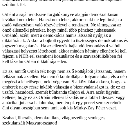
szólítunk fel.
Orbánt a saját rendszere forgatókönyve alapján demokratikusan
leváltani nem lehet. Ha ezt nem lehet, akkor senki ne legitimálja a
csaló választáson való részvételével a rendszert. Ne támogassa az
önző ellenzéki pártokat, hogy minél több pénzhez juthassanak
Orbántól azért, mert a demokrácia hamis látszatát nyújtják a
diktatúrának. Akkor a bojkott egyedül a tisztességes demokratikus és
jogszerű magatartás. Ha az ellenzék hajlandó lemondással valódi
választási helyzetet létrehozni, akkor minden hátrány ellenére ki kell
fejezni a NER-rel szembeni közutálatot és a szavazófülkékben fel
kell lázadni Orbán diktatúrája ellen.
Ez az, amitől Orbán fél: hogy nem az ő kottájából játszanak, hanem
fellázadnak az ellen. Ha nem ő kontrollálja a folyamatokat, éls a nép
megérzi a lehetőséget, neki vége van. S a közutálat akkora, hogy az
emberek nagy része inkább választja a bizonytalanságot is, de ez az
uszító, hazudozó, szemét bűnbanda tűnjön el. Arra azért figyelni
kellene, hogy ez az Orbán-ellenes lázadás ne a többi fideszest vagy
a nácikat juttassa hatalomba, mert én pl. egy percet sem szeretnék
élni olyan országban sem, amit sok kis Márky-Zay Péter vezet.
Szabad, liberális, demokratikus, világnézetileg semleges,
szekularizált Magyarországot!