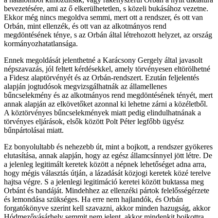
bevezetésére, ami az ő elkerülhetetlen, s közeli bukásához vezetne.
Ekkor még nincs megoldva semmi, mert ott a rendszer, és ott van
Orbán, mint ellenzék, és ott van az alkotmányos rend
megdöntésének ténye, s az Orbán által létrehozott helyzet, az ország
kormányozhatatlansága.
Ennek megoldását jelenthetné a Karácsony Gergely által javasolt
népszavazás, jól feltett kérdésekkel, amely törvényesen eltörölhetné
a Fidesz alaptörvényét és az Orbán-rendszert. Ezután feljelentés
alapján jogtudósok megvizsgálhatnák az államellenes
bűncselekmény és az alkotmányos rend megdöntésének tényét, mert
annak alapján az elkövetőket azonnal ki lehetne zárni a közéletből.
A köztörvényes bűncselekmények miatt pedig elindulhatnának a
törvényes eljárások, elsők között Polt Péter legfőbb ügyész
bűnpártolásai miatt.
Ez bonyolultabb és nehezebb út, mint a bojkott, a rendszer gyökeres
elutasítása, annak alapján, hogy az egész államcsínnyel jött létre. De
a jelenleg legitimált keretek között a népnek lehetőséget adna arra,
hogy mégis választás útján, a lázadását közjogi keretek közé terelve
hajtsa végre. S a jelenlegi legitimáció keretei között buktassa meg
Orbánt és bandáját. Mindehhez az ellenzéki pártok felelősségérzete
és lemondása szükséges. Ha erre nem hajlandók, és Orbán
forgatókönyve szerint kell szavazni, akkor minden hazugság, akkor
Hódmezővásárhely semmit nem jelent, akkor mindenkit bojkottra