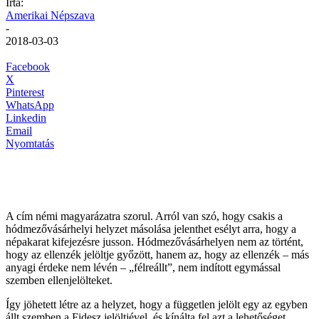
Írta:
Amerikai Népszava
-
2018-03-03
Facebook
X
Pinterest
WhatsApp
Linkedin
Email
Nyomtatás
A cím némi magyarázatra szorul. Arról van szó, hogy csakis a
hódmezővásárhelyi helyzet másolása jelenthet esélyt arra, hogy a
népakarat kifejezésre jusson. Hódmezővásárhelyen nem az történt,
hogy az ellenzék jelöltje győzött, hanem az, hogy az ellenzék – más
anyagi érdeke nem lévén – „félreállt”, nem indított egymással
szemben ellenjelölteket.
Így jöhetett létre az a helyzet, hogy a független jelölt egy az egyben
állt szemben a Fidesz jelöltjével, és kínálta fel azt a lehetőséget,