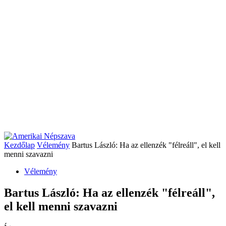
Kezdőlap
Vélemény
Bartus László: Ha az ellenzék "félreáll", el kell
menni szavazni
Vélemény
Bartus László: Ha az ellenzék "félreáll",
el kell menni szavazni