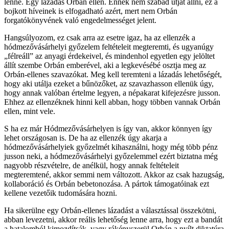
lenne. Egy lázadás Orbán ellen. Ennek nem szabad útját állni, ez a
bojkott híveinek is elfogadható azért, mert nem Orbán
forgatókönyvének való engedelmességet jelent.
Hangsúlyozom, ez csak arra az esetre igaz, ha az ellenzék a
hódmezővásárhelyi győzelem feltételeit megteremti, és ugyanúgy
„félreáll” az anyagi érdekeivel, és mindenhol egyetlen egy jelöltet
állít szembe Orbán emberével, aki a legkevésébé osztja meg az
Orbán-ellenes szavazókat. Meg kell teremteni a lázadás lehetőségét,
hogy aki utálja ezeket a bűnözőket, az szavazhasson ellenük úgy,
hogy annak valóban értelme legyen, a népakarat kifejezésre jusson.
Ehhez az ellenzéknek hinni kell abban, hogy többen vannak Orbán
ellen, mint vele.
S ha ez már Hódmezővásárhelyen is így van, akkor könnyen így
lehet országosan is. De ha az ellenzék úgy akarja a
hódmezővásárhelyiek győzelmét kihasználni, hogy még több pénz
jusson neki, a hódmezővásárhelyi győzelemmel ezért biztatna még
nagyobb részvételre, de anélkül, hogy annak feltételeit
megteremtené, akkor semmi nem változott. Akkor az csak hazugság,
kollaboráció és Orbán bebetonozása. A pártok támogatóinak ezt
kellene vezetőik tudomására hozni.
Ha sikerülne egy Orbán-ellenes lázadást a választással összekötni,
abban levezetni, akkor reális lehetőség lenne arra, hogy ezt a bandát
a hatalomból kimozdítsák, vagy rákényszerül Orbán a nyílt diktatúra