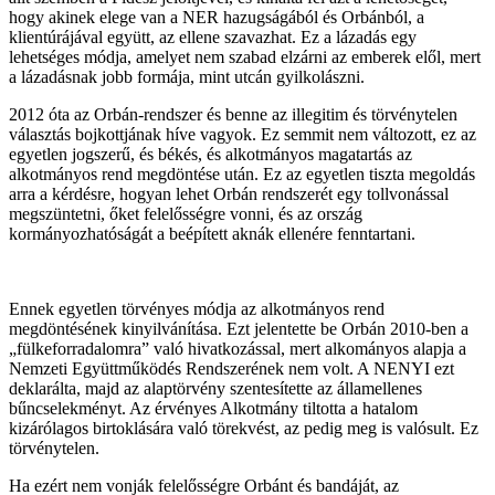
hogy akinek elege van a NER hazugságából és Orbánból, a
klientúrájával együtt, az ellene szavazhat. Ez a lázadás egy
lehetséges módja, amelyet nem szabad elzárni az emberek elől, mert
a lázadásnak jobb formája, mint utcán gyilkolászni.
2012 óta az Orbán-rendszer és benne az illegitim és törvénytelen
választás bojkottjának híve vagyok. Ez semmit nem változott, ez az
egyetlen jogszerű, és békés, és alkotmányos magatartás az
alkotmányos rend megdöntése után. Ez az egyetlen tiszta megoldás
arra a kérdésre, hogyan lehet Orbán rendszerét egy tollvonással
megszüntetni, őket felelősségre vonni, és az ország
kormányozhatóságát a beépített aknák ellenére fenntartani.
Ennek egyetlen törvényes módja az alkotmányos rend
megdöntésének kinyilvánítása. Ezt jelentette be Orbán 2010-ben a
„fülkeforradalomra” való hivatkozással, mert alkományos alapja a
Nemzeti Együttműködés Rendszerének nem volt. A NENYI ezt
deklarálta, majd az alaptörvény szentesítette az államellenes
bűncselekményt. Az érvényes Alkotmány tiltotta a hatalom
kizárólagos birtoklására való törekvést, az pedig meg is valósult. Ez
törvénytelen.
Ha ezért nem vonják felelősségre Orbánt és bandáját, az