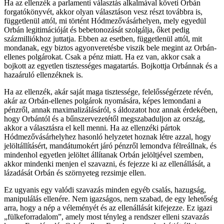
Ha az ellenzék a parlamenti választás alkalmával követi Orbán
forgatókönyvét, akkor olyan választáson vesz részt továbbra is,
függetlenül attól, mi történt Hódmezővásárhelyen, mely egyedül
Orbán legitimációját és bebetonozását szolgálja, őket pedig
százmilliókhoz juttatja. Ebben az esetben, függetlenül attól, mit
mondanak, egy biztos agyonveretésbe viszik bele megint az Orbán-
ellenes polgárokat. Csak a pénz miatt. Ha ez van, akkor csak a
bojkott az egyetlen tisztességes magatartás. Bojkottja Orbánnak és a
hazaáruló ellenzéknek is.
Ha az ellenzék, akár saját maga tisztessége, felelősségérzete révén,
akár az Orbán-ellenes polgárok nyomására, képes lemondani a
pénzről, annak maximalizálásáról, s áldozatot hoz annak érdekében,
hogy Orbántól és a bűnszervezetétől megszabaduljon az ország,
akkor a választásra el kell menni. Ha az ellenzéki pártok
Hódmezővásárhelyhez hasonló helyzetet hoznak létre azzal, hogy
jelöltállításért, mandátumokért járó pénzről lemondva félreállnak, és
mindenhol egyetlen jelöltet állítanak Orbán jelöltjével szemben,
akkor mindenki menjen el szavazni, és fejezze ki az ellenállását, a
lázadását Orbán és szörnyeteg rezsimje ellen.
Ez ugyanis egy valódi szavazás minden egyéb csalás, hazugság,
manipulálás ellenére. Nem igazságos, nem szabad, de egy lehetőség
arra, hogy a nép a véleményét és az ellenállását kifejezze. Ez igazi
„fülkeforradalom”, amely most tényleg a rendszer elleni szavazás