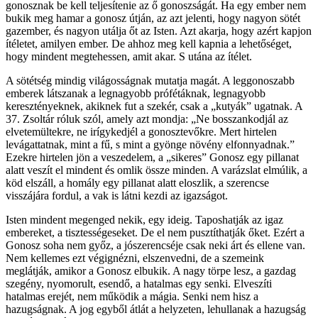
gonosznak be kell teljesítenie az ő gonoszságát. Ha egy ember nem
bukik meg hamar a gonosz útján, az azt jelenti, hogy nagyon sötét
gazember, és nagyon utálja őt az Isten. Azt akarja, hogy azért kapjon
ítéletet, amilyen ember. De ahhoz meg kell kapnia a lehetőséget,
hogy mindent megtehessen, amit akar. S utána az ítélet.
A sötétség mindig világosságnak mutatja magát. A leggonoszabb
emberek látszanak a legnagyobb prófétáknak, legnagyobb
keresztényeknek, akiknek fut a szekér, csak a „kutyák” ugatnak. A
37. Zsoltár róluk szól, amely azt mondja: „Ne bosszankodjál az
elvetemültekre, ne irígykedjél a gonosztevőkre. Mert hirtelen
levágattatnak, mint a fű, s mint a gyönge növény elfonnyadnak.”
Ezekre hirtelen jön a veszedelem, a „sikeres” Gonosz egy pillanat
alatt veszít el mindent és omlik össze minden. A varázslat elmúlik, a
köd elszáll, a homály egy pillanat alatt eloszlik, a szerencse
visszájára fordul, a vak is látni kezdi az igazságot.
Isten mindent megenged nekik, egy ideig. Taposhatják az igaz
embereket, a tisztességeseket. De el nem pusztíthatják őket. Ezért a
Gonosz soha nem győz, a jószerencséje csak neki árt és ellene van.
Nem kellemes ezt végignézni, elszenvedni, de a szemeink
meglátják, amikor a Gonosz elbukik. A nagy törpe lesz, a gazdag
szegény, nyomorult, esendő, a hatalmas egy senki. Elveszíti
hatalmas erejét, nem működik a mágia. Senki nem hisz a
hazugságnak. A jog egyből átlát a helyzeten, lehullanak a hazugság