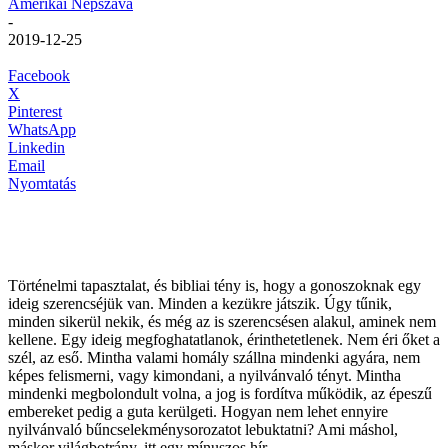
Amerikai Népszava
-
2019-12-25
Facebook
X
Pinterest
WhatsApp
Linkedin
Email
Nyomtatás
Történelmi tapasztalat, és bibliai tény is, hogy a gonoszoknak egy
ideig szerencséjük van. Minden a kezükre játszik. Úgy tűnik,
minden sikerül nekik, és még az is szerencsésen alakul, aminek nem
kellene. Egy ideig megfoghatatlanok, érinthetetlenek. Nem éri őket a
szél, az eső. Mintha valami homály szállna mindenki agyára, nem
képes felismerni, vagy kimondani, a nyilvánvaló tényt. Mintha
mindenki megbolondult volna, a jog is fordítva működik, az épeszű
embereket pedig a guta kerülgeti. Hogyan nem lehet ennyire
nyilvánvaló bűncselekménysorozatot lebuktatni? Ami máshol,
máskor világbotrány, itt egy mínuszos hír.