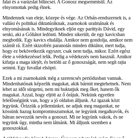
falai és a varázslat bilincsei. A Gonosz megsemmisül. Az
elnyomottak pedig élnek.
Mindennek van eleje, közepe és vége. Az Orbán-rendszernek is, a
vallási és politikai diktatúráknak, zsarnokok uralmának és
elnyomásának is. Mindegyiknek eljön egy parittyás Dávid, egy
senki, aki a Góliátot ledönti. Minden sikerült, de egy kavicsban
megbotlik. Egy kavics eltalálja. Amikor nem gondolja, amikor nem
számít rá. Ezért skizofrén paranoiás minden diktátor, mert tudja,
hogy ez bekövetkezik egyszer, csak nem tudja, mikor. Ezért egész
élete a védekezéssel telik. Pedig a védekezés nem használ. Amikor
kifutja a maga idejét, és betölti az ő gonoszságát, nem segít rajta
semmi. Egy fuvallat elsöpri.
Ezek a mi zsarnokaink még a szerencsés periódusban vannak.
Mindenhatónak képzelik magukat, akik bármit megtehetnek. Nem
lehet az időt sürgetni, nem mi buktatjuk meg őket, hanem ők
magukat. Azzal, hogy eljött az ő órájuk. Nekünk egyetlen
felelősségünk van, hogy a jó oldalon álljunk. Az igazak közt
legyünk. Őrizzük a jellemünket, ne adjuk meg magunkat, ne
kössünk hazug kompromisszumokat, ne legyünk megalkuvók, és
bátran nevezzük nevén a gonoszt. Mi ne legyünk vakok, és ne
tegyünk úgy, mintha nem látnánk. Mi álljunk szemben a
gonoszokkal.