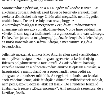
Sorolhatnánk a példákat, de a NER egész működése is ilyen. Az
alkotmánybírósági ítéletek azért kevésbé bizonyító erejűek, mert
ezeket a döntéseket már egy Orbán által megszállt, nem független
testület hozta. De az is e folyamat része, hogy az
Alkotmánybírósággal is megtehették ezt, és az Orbán-rendszert
államcsínynek nevező volt alkotmánybíró, Vörös Imre például már
véletlenül sem tagja a testületnek, ha a gonosznak erre van szüksége.
De kezükre játszott a magánnyugdíj-pénztári lenyúlások lehetősége,
az uniós kohéziós alap százmilliárdjai, a menekültválság és a
bevándorlás.
Jellemző mozzanat, amikor Pikó András ellen azért vizsgálódnak,
mert nyilvánosságra hozta, hogyan egyeztetett a kerületi újság a
fideszes polgármesterrel a tartalomról. Az adatvédelmi hatóság
vezetője szerint az a bűncselekmény, amikor leleplezik a csalást, a
hazugságot, a manipulációt és a propagandát, nem pedig az,
ahogyan ez a rendszer működik. Az egykori ombudsman feladata
azok védelme lenne, akik feltárják a diktatúra működésének módját,
nem pedig azok üldözése, akik ezt teszik. De a rendszer felszálló
ágában ez is része a „jószerencsének”. Ami nemcsak szerencse, de a
kezükre játszik.