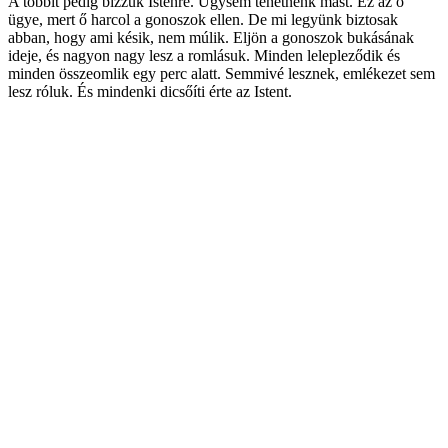
A többit pedig bízzuk Istenre. Úgysem tehetnénk mást. Ez az ő
ügye, mert ő harcol a gonoszok ellen. De mi legyünk biztosak
abban, hogy ami késik, nem múlik. Eljön a gonoszok bukásának
ideje, és nagyon nagy lesz a romlásuk. Minden lelepleződik és
minden összeomlik egy perc alatt. Semmivé lesznek, emlékezet sem
lesz róluk. És mindenki dicsőíti érte az Istent.