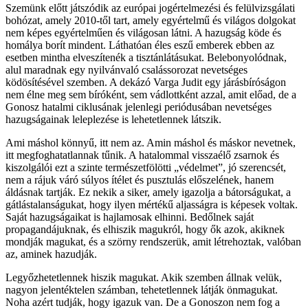
Szemünk előtt játszódik az európai jogértelmezési és felülvizsgálati
bohózat, amely 2010-től tart, amely egyértelmű és világos dolgokat
nem képes egyértelműen és világosan látni. A hazugság köde és
homálya borít mindent. Láthatóan éles eszű emberek ebben az
esetben mintha elveszítenék a tisztánlátásukat. Belebonyolódnak,
alul maradnak egy nyilvánvaló csalássorozat nevetséges
ködösítésével szemben. A dekázó Varga Judit egy járásbíróságon
nem élne meg sem bíróként, sem vádlottként azzal, amit előad, de a
Gonosz hatalmi ciklusának jelenlegi periódusában nevetséges
hazugságainak leleplezése is lehetetlennek látszik.
Ami máshol könnyű, itt nem az. Amin máshol és máskor nevetnek,
itt megfoghatatlannak tűnik. A hatalommal visszaélő zsarnok és
kiszolgálói ezt a szinte természetfölötti „védelmet”, jó szerencsét,
nem a rájuk váró súlyos ítélet és pusztulás előszelének, hanem
áldásnak tartják. Ez nekik a siker, amely igazolja a bátorságukat, a
gátlástalanságukat, hogy ilyen mértékű aljasságra is képesek voltak.
Saját hazugságaikat is hajlamosak elhinni. Bedőlnek saját
propagandájuknak, és elhiszik magukról, hogy ők azok, akiknek
mondják magukat, és a szörny rendszerük, amit létrehoztak, valóban
az, aminek hazudják.
Legyőzhetetlennek hiszik magukat. Akik szemben állnak velük,
nagyon jelentéktelen számban, tehetetlennek látják önmagukat.
Noha azért tudják, hogy igazuk van. De a Gonoszon nem fog a