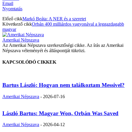
Email
Nyomtatás
Előző cikk
Markó Beáta: A NER és a szeretet
Következő cikk
Orbán 400 milliárdos vagyonával a leggazdagabb
magyar
Amerikai Népszava
Az Amerikai Népszava szerkesztőségi cikke. Az írás az Amerikai
Népszava véleményét és álláspontját tükrözi.
KAPCSOLÓDÓ CIKKEK
Bartus László: Hogyan nem találkoztam Messivel?
Amerikai Népszava
-
2026-07-16
László Bartus: Magyar Won, Orbán Was Saved
Amerikai Népszava
-
2026-04-12