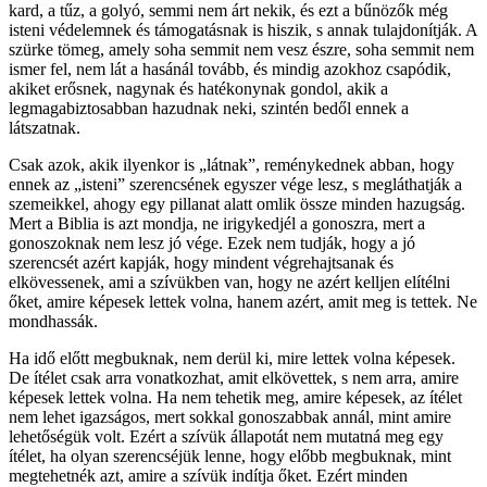
kard, a tűz, a golyó, semmi nem árt nekik, és ezt a bűnözők még
isteni védelemnek és támogatásnak is hiszik, s annak tulajdonítják. A
szürke tömeg, amely soha semmit nem vesz észre, soha semmit nem
ismer fel, nem lát a hasánál tovább, és mindig azokhoz csapódik,
akiket erősnek, nagynak és hatékonynak gondol, akik a
legmagabiztosabban hazudnak neki, szintén bedől ennek a
látszatnak.
Csak azok, akik ilyenkor is „látnak”, reménykednek abban, hogy
ennek az „isteni” szerencsének egyszer vége lesz, s megláthatják a
szemeikkel, ahogy egy pillanat alatt omlik össze minden hazugság.
Mert a Biblia is azt mondja, ne irigykedjél a gonoszra, mert a
gonoszoknak nem lesz jó vége. Ezek nem tudják, hogy a jó
szerencsét azért kapják, hogy mindent végrehajtsanak és
elkövessenek, ami a szívükben van, hogy ne azért kelljen elítélni
őket, amire képesek lettek volna, hanem azért, amit meg is tettek. Ne
mondhassák.
Ha idő előtt megbuknak, nem derül ki, mire lettek volna képesek.
De ítélet csak arra vonatkozhat, amit elkövettek, s nem arra, amire
képesek lettek volna. Ha nem tehetik meg, amire képesek, az ítélet
nem lehet igazságos, mert sokkal gonoszabbak annál, mint amire
lehetőségük volt. Ezért a szívük állapotát nem mutatná meg egy
ítélet, ha olyan szerencséjük lenne, hogy előbb megbuknak, mint
megtehetnék azt, amire a szívük indítja őket. Ezért minden