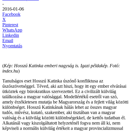
-
2016-01-06
Facebook
X
Pinterest
WhatsApp
Linkedin
Email
Nyomtatás
(
Kép: Hosszú Katinka emberi nagyság is. Igazi példakép. Fotó:
index.hu
)
Tanulságos eset Hosszú Katinka úszónő konfliktusa az
úszószövetséggel. Téved, aki azt hiszi, hogy itt egy ember elvárásai
ütköztek egy bürokratikus szervezettel. Ez a civilizált külvilág
találkozása a magyar valósággal. Modellértékű esetről van szó,
amely érzékletesen mutatja be Magyarország és a fejlett világ közötti
különbséget. Hosszú Katinkának hálás lehet az összes magyar
tudós, művész, kutató, szakember, aki tisztában van a magyar
valóság és a külvilág közötti különbségekkel, de kettős tudatban él.
Alkatánál vagy kiszolgáltatott helyzeténél fogva nem áll ki, nem
képviseli a normális külvilág értékeit a magyar provincializmussal