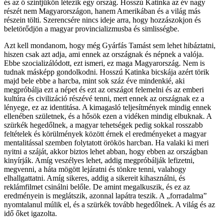
és az ő szintjükön létezik egy ország. Hosszú Katinka az év nagy
részét nem Magyarországon, hanem Amerikában és a világ más
részein tölti. Szerencsére nincs ideje arra, hogy hozzászokjon és
beletörődjön a magyar provincializmusba és simlisségbe.
Azt kell mondanom, hogy még Gyárfás Tamást sem lehet hibáztatni,
hiszen csak azt adja, ami ennek az országnak és népnek a valója.
Ebbe szocializálódott, ezt ismeri, ez maga Magyarország. Nem is
tudnak másképp gondolkodni. Hosszú Katinka bicskája azért törik
majd bele ebbe a harcba, mint sok száz éve mindenkié, aki
megpróbálja ezt a népet és ezt az országot felemelni és az emberi
kultúra és civilizáció részévé tenni, mert ennek az országnak ez a
lényege, ez az identitása. A kimagasló teljesítmények mindig ennek
ellenében születnek, és a hősök ezen a vidéken mindig elbuknak. A
szürkék hegedőlnek, a magyar tehetségek pedig sokkal rosszabb
feltételek és körülmények között érnek el eredményeket a magyar
mentalitással szemben folytatott örökös harcban. Ha valaki ki meri
nyitni a száját, akkor biztos lehet abban, hogy ebben az országban
kinyírják. Amíg veszélyes lehet, addig megpróbálják lefizetni,
megvenni, a háta mögött lejáratni és tönkre tenni, valahogy
elhallgattatni. Amíg sikeres, addig a sikereit kihasználni, és
reklámfilmet csinálni belőle. De amint megalkuszik, és ez az
eredményein is meglátszik, azonnal lapátra teszik. A „forradalma”
nyomtalanul múlik el, és a szürkék tovább hegedőlnek. A világ és az
idő őket igazolta.