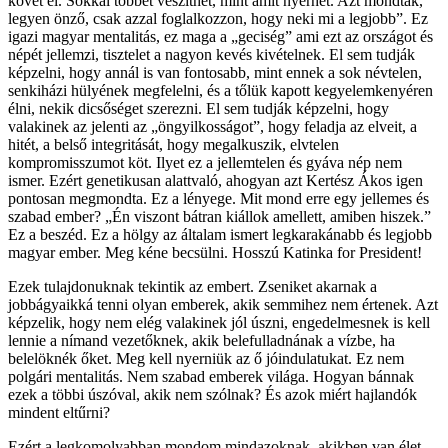
követ el. Sokkal többet veszíthet, mint amit nyerhet. Azt mondták,
legyen önző, csak azzal foglalkozzon, hogy neki mi a legjobb”. Ez
igazi magyar mentalitás, ez maga a „geciség” ami ezt az országot és
népét jellemzi, tisztelet a nagyon kevés kivételnek. El sem tudják
képzelni, hogy annál is van fontosabb, mint ennek a sok névtelen,
senkiházi hülyének megfelelni, és a tőlük kapott kegyelemkenyéren
élni, nekik dicsőséget szerezni. El sem tudják képzelni, hogy
valakinek az jelenti az „öngyilkosságot”, hogy feladja az elveit, a
hitét, a belső integritását, hogy megalkuszik, elvtelen
kompromisszumot köt. Ilyet ez a jellemtelen és gyáva nép nem
ismer. Ezért genetikusan alattvaló, ahogyan azt Kertész Ákos igen
pontosan megmondta. Ez a lényege. Mit mond erre egy jellemes és
szabad ember? „Én viszont bátran kiállok amellett, amiben hiszek.”
Ez a beszéd. Ez a hölgy az általam ismert legkarakánabb és legjobb
magyar ember. Meg kéne becsülni. Hosszú Katinka for President!
Ezek tulajdonuknak tekintik az embert. Zseniket akarnak a
jobbágyaikká tenni olyan emberek, akik semmihez nem értenek. Azt
képzelik, hogy nem elég valakinek jól úszni, engedelmesnek is kell
lennie a nímand vezetőknek, akik belefulladnának a vízbe, ha
belelöknék őket. Meg kell nyerniük az ő jóindulatukat. Ez nem
polgári mentalitás. Nem szabad emberek világa. Hogyan bánnak
ezek a többi úszóval, akik nem szólnak? És azok miért hajlandók
mindent eltűrni?
Ezért a legkomolyabban mondom mindazoknak, akikben van élet,