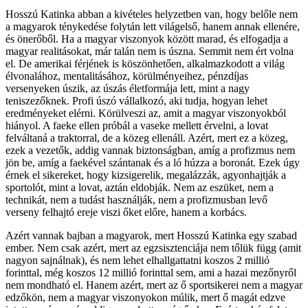
Hosszú Katinka abban a kivételes helyzetben van, hogy belőle nem
a magyarok ténykedése folytán lett világelső, hanem annak ellenére,
és önerőből. Ha a magyar viszonyok között marad, és elfogadja a
magyar realitásokat, már talán nem is úszna. Semmit nem ért volna
el. De amerikai férjének is köszönhetően, alkalmazkodott a világ
élvonalához, mentalitásához, körülményeihez, pénzdíjas
versenyeken úszik, az úszás életformája lett, mint a nagy
teniszezőknek. Profi úszó vállalkozó, aki tudja, hogyan lehet
eredményeket elérni. Körülveszi az, amit a magyar viszonyokból
hiányol. A faeke ellen próbál a vaseke mellett érvelni, a lovat
felváltaná a traktorral, de a közeg ellenáll. Azért, mert ez a közeg,
ezek a vezetők, addig vannak biztonságban, amíg a profizmus nem
jön be, amíg a faekével szántanak és a ló húzza a boronát. Ezek úgy
érnek el sikereket, hogy kizsigerelik, megalázzák, agyonhajtják a
sportolót, mint a lovat, aztán eldobják. Nem az eszüket, nem a
technikát, nem a tudást használják, nem a profizmusban levő
verseny felhajtó ereje viszi őket előre, hanem a korbács.
Azért vannak bajban a magyarok, mert Hosszú Katinka egy szabad
ember. Nem csak azért, mert az egzsisztenciája nem tőlük függ (amit
nagyon sajnálnak), és nem lehet elhallgattatni koszos 2 millió
forinttal, még koszos 12 millió forinttal sem, ami a hazai mezőnyről
nem mondható el. Hanem azért, mert az ő sportsikerei nem a magyar
edzőkön, nem a magyar viszonyokon múlik, mert ő magát edzve