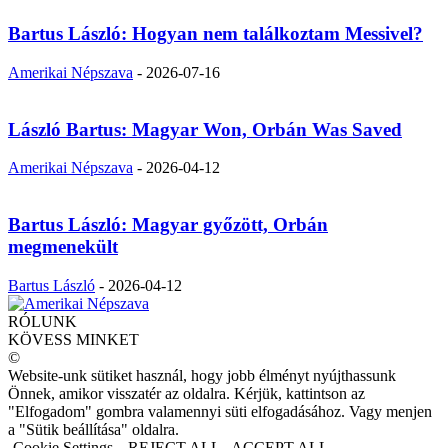
Bartus László: Hogyan nem találkoztam Messivel?
Amerikai Népszava
-
2026-07-16
László Bartus: Magyar Won, Orbán Was Saved
Amerikai Népszava
-
2026-04-12
Bartus László: Magyar győzött, Orbán
megmenekült
Bartus László
-
2026-04-12
RÓLUNK
KÖVESS MINKET
©
Website-unk sütiket használ, hogy jobb élményt nyújthassunk
Önnek, amikor visszatér az oldalra. Kérjük, kattintson az
"Elfogadom" gombra valamennyi süti elfogadásához. Vagy menjen
a "Sütik beállítása" oldalra.
Cookie Settings
REJECT ALL
ACCEPT ALL