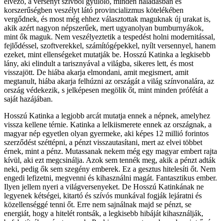
élvező, a versenyt szívből gyűlölő, minden haladásban és
korszerűségben veszélyt látó provincializmus kötelékében
vergődnek, és most még ehhez választottak maguknak új urakat is,
akik azért nagyon népszerűek, mert ugyanolyan bumburnyákok,
mint ők maguk. Nem veszélyeztetik a tespedést holni modernitással,
fejlődéssel, szoftverekkel, számítógépekkel, nyílt versennyel, hanem
ezeket, mint ellenségeket mutatják be. Hosszú Katinka a legkisebb
lány, aki elindult a tarisznyával a világba, sikeres lett, és most
visszajött. De hiába akarja elmondani, amit megismert, amit
megtanult, hiába akarja felhúzni az országát a világ színvonalára, az
ország védekezik, s jelképesen megölik őt, mint minden prófétát a
saját hazájában.
Hosszú Katinka a legjobb arcát mutatja ennek a népnek, amelyhez
vissza kellene térnie. Katinka a lelkiismerete ennek az országnak, a
magyar nép egyetlen olyan gyermeke, aki képes 12 millió forintos
szerződést széttépni, a pénzt visszautasítani, mert az elvei többet
érnek, mint a pénz. Mutassanak nekem még egy magyar embert rajta
kívül, aki ezt megcsinálja. Azok sem tennék meg, akik a pénzt adták
neki, pedig ők sem szegény emberek. Ez a gesztus hitelesíti őt. Nem
engedi lefizetni, megvenni és kihasználni magát. Fantasztikus ember.
Ilyen jellem nyeri a világversenyeket. De Hosszú Katinkának ne
legyenek kétségei, kitartó és szívós munkával fogják lejáratni és
közellenséggé tenni őt. Erre nem sajnálnak majd se pénzt, se
energiát, hogy a hitelét rontsák, a legkisebb hibáját kihasználják,