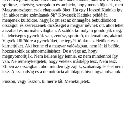
spiritusz, tehetség, szorgalom és ambíció, hogy meneküljenek, mert
Magyarországon csak eltapossák őket. Ha egy Hosszú Katinka így
jár, akkor mire számítanak ők? Kövessék Katinka példáját,
menjenek külföldre, hagyják ott ezt az önmagába bebüdösödött
országot, és szerezzenek dicsőséget a magyar névnek ott, ahol lehet,
a szabad és normális világban. A szülők komolyan gondolják meg,
ha tehetséges gyerekük van, zenész, sportoló, matematikus, akármi.
Vigyék külföldre a gyereküket, ne tegyék tönkre az életüket és a
karrierjüket. Aki benne él a magyar valóságban, nem lát ki belőle,
hozzászokik az abnormalitáshoz. De a vége az, hogy
megnyomorítják. Nem kellene így lennie, ez nem mindenhol így
van. Ne reménykedjetek, hogy veletek másképp lesz. Nem lesz.
Ebben az országban, ahol minden így zajlik, szabadság és élet nem
lesz. A szabadság és a demokrácia állítólagos hívei ugyanolyanok.
Fusson, vagy ússzon, ki merre lát. Meneküljetek.