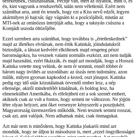
befeketítsék, csúsztassanak. Pechje van, mert az olyanok, mint ő, és
én, kint vagyunk a rendszerből, talán nem véletlenül. Ezért nem
számíthat arra, amit én tennék, hogy ezt a Kiss nevű edzőt, legyen
akármilyen jó hajcsár, úgy vágnám ki a pozíciójából, miután az
MTI-nek az ominózus interjúját adta, hogy a taknyán csúszna a
Komjádi uszoda öltözőjébe.
Ezzel szemben arra számíthat, hogy továbbra is „értetlenkednek”
majd az illetékes elvtársak, nem értik Katinkát, jóindulatukról
biztosítják, a látszat kedvéért elköltenek majd rengeteg pénzt
baromságokra, ha vesznek valami normális eszközt, azt nem tudják
majd használni, ezért fikázzák, és majd azt mondják, hogy a Hosszú
Katinka vetette meg velünk, de nem ér semmit, ennél többet ér
három nagy üvöltés az uszodában: az úszás nem tudomány, azon
múlik, milyen gyorsan kapkodod a kezed, oszt jónapot. Katinka
pedig egy idő után közutálatnak örvendő ember lesz, a nép
ellensége, akiről mindenfélét kitalálnak, és boldog lesz, ha
elmenekülhet Amerikába, és elfelejtheti ezt a sok szemét embert,
akiknek csak az volt a fontos, hogy semmi ne változzon. Ne jöjjön
létre olyan helyzet, ami őket versenyre kényszeríti a posztjukért.
Magyarország üzemszerűen működik. Nem tesznek semmi rosszat,
csak azt, ami valójuk. Nem adhatnak mást, csak önmagukat.
Azt már nem is minősítem, hogy Katinka jóakarói mind azt
mondták, hogy ne álljon ki másodszor is, mert „ezzel öngyilkosságot