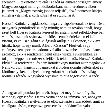
szemben. E tekintetben felelős is azért az elmaradottságért, amely
Magyarországot mind gondolkodásban, mind eredményeiben
jellemzi. A „Magyarország jobban teljesít” jelszó pontosan kifejezi
ennek a világnak a korlátoltságát és stupiditását.
Hosszú Katinka világklasszis, maga a világszínvonal, ez tény. De a
magyarok gondolkodása még mindig nem jut tovább annál, hogy
azért kell Hosszú Katinka kéréseit teljesíteni, mert reflektorfényben
van, és hasznunk származik belőle, s ennek érdekében el kell
viselni, ki kell szolgálni a világsztár allűrjeit. Tévednek, akik azt
hiszik, hogy itt egy másik Albert „Császár” Flórival, vagy
elkényeztetett sportprimadonnával állnak szembe, aki hasonlatos
azokhoz, akik a rendszeren belül élnek vissza a sikereikkel, és
tulajdonképpen a rendszer selejtjének tekinthetők. Hosszú Katinka
kívül áll a rendszeren, és nem kötödét vagy trafikot akar magának a
Nagykörúton, hanem ugyanazokat a professzionális feltételeket és
körülményeket, amelyeket megszokott Amerikában és a világ
normális részén. Nagyjából olyasmit, mint a fogorvosnál a szék.
A magyar állapotokra jellemző, hogy ezt még fel sem fogták,
nemhogy egy lépést is tettek volna ebbe az irányba. Az, ahogyan
Hosszú Katinka a nyilvánosság előtt széttépte a szerződést, amit az
elhallgattatására, megvesztegetésére és a reklámcélra való