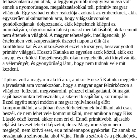
felhasználásra ajánlottak, a leggyönyörűbb megnyilvánulása volt
ennek a nyomorúságos, megaláztatásokkal teli, primitív magyar
világnak. Egy szabad ember reakciója azoknak az embereknek, akik
egyszerűen alkalmatlanok arra, hogy világszínvonalon
gondolkodjanak, dolgozzanak, akik képtelenek kilépni az
urambátyám, sógorkomám falusi paraszt mentalitásából, akik semmit
nem értenek a világból. A magyar tehetségek, intelligenciák, jó
értelemben vett szupersztárok tízezrei naponta élik át a
konfliktusaikat és az ütközéseiket ezzel a kicsinyes, besavanyodott
primitív világgal. Hosszú Katinka az egyetlen azok közül, akik ezt
anyagi és erkölcsi függetlenségük okán megtehetik, aki kinyilvánítja
a véleményét, és gyönyörűség látni, hogy nem tudnak vele mit
kezdeni.
Tipikus volt a magyar reakció arra, amikor Hosszú Katinka megtette
a javaslatait arra vonatkozóan, hogy a magyar ugar felzárkózzon a
világhoz: lefizetni, megvásárolni, pénzzel elhallgattatni, őt magát
saját hasznunkra felhasználni, a sikereit kisajátítani, korrumpálni.
Ezzel együtt sunyi módon a magyar nyilvánosság előtt
kompromittálni, a sajtóban összeférhetetlennek beállítani, aki csak
beszél, de nem lehet vele kommunikálni, mert amikor a nagy Kiss
László edző keresi, akkor nem éri el. Ennél primitívebb, aljasabb
eljárást keveset lehet elképzelni, de ez Magyarországon nem
meglepő, nem kirívó eset, ez a mindennapos gyakorlat. Ez annak az
országnak a színvonala, ahol Vajna Timik a sztárok és a példaképek,