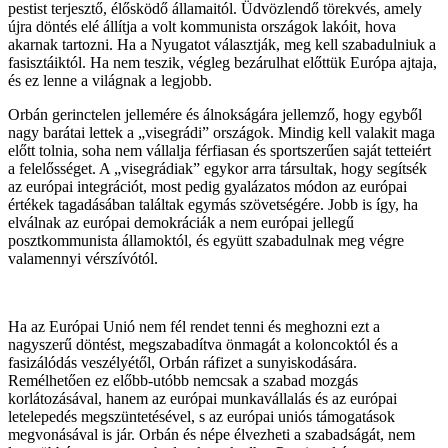
pestist terjesztő, élősködő államaitól. Üdvözlendő törekvés, amely
újra döntés elé állítja a volt kommunista országok lakóit, hova
akarnak tartozni. Ha a Nyugatot választják, meg kell szabadulniuk a
fasisztáiktól. Ha nem teszik, végleg bezárulhat előttük Európa ajtaja,
és ez lenne a világnak a legjobb.
Orbán gerinctelen jellemére és álnokságára jellemző, hogy egyből
nagy barátai lettek a „visegrádi” országok. Mindig kell valakit maga
előtt tolnia, soha nem vállalja férfiasan és sportszerűen saját tetteiért
a felelősséget. A „visegrádiak” egykor arra társultak, hogy segítsék
az európai integrációt, most pedig gyalázatos módon az európai
értékek tagadásában találtak egymás szövetségére. Jobb is így, ha
elválnak az európai demokráciák a nem európai jellegű
posztkommunista államoktól, és együtt szabadulnak meg végre
valamennyi vérszívótól.
Ha az Európai Unió nem fél rendet tenni és meghozni ezt a
nagyszerű döntést, megszabadítva önmagát a koloncoktól és a
fasizálódás veszélyétől, Orbán ráfizet a sunyiskodására.
Remélhetően ez előbb-utóbb nemcsak a szabad mozgás
korlátozásával, hanem az európai munkavállalás és az európai
letelepedés megszüntetésével, s az európai uniós támogatások
megvonásával is jár. Orbán és népe élvezheti a szabadságát, nem