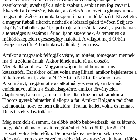
szentkoronát, avathatják a nácik szobrait, senkit nem fog zavarni.
Élvezehti a kerestzény iskolát, a kötelező tantervet, a gimnáziumok
megszüntetését és a munkaközpontú ipari tanuló képzést. Élvezhetik
a magyar futball sikereit, nézhetik a közszolgálati tévében Szijjártó
kispályás futballcsapatát, sípol majd a felcsúti kisvasút, tapsolhatnak
a tehetséges Mészáros Lőrinc újabb sikereinek, és temethetik a
működésképtelen egészségügy halottait. A világot majd Orbán
tévéje közvetíti. A börtönkoszt állítólag nem rossz.
Amikor a magyarok felfogják végre, mi történt, tömegesen mennek
majd a zöldhatárnak. Akkor lőnek majd rájuk először.
Menekültáradat lesz. Magyarországon belül humanitárius
katasztrófa. Ezt akkor kellett volna megállítani, amikor bejelentette a
fülkeforradalmat, aztán a NENYI-t, a NER-t, felszámolta az
Alkotmányt, megdöntötte az alkotmányos rendet, amikor náci
emlékművet állított a Szabadság-térre, amikor törvénytelen
alaptörvényt alkotott, amikor elfoglalta a közmédiát, amikor a
Tiborcz gyerek büntetlenül ellopta a fát. Amikor Bolgár a rádióban
azt mondta, hogy ez nem diktatúra. Tegnap kellett volna és holnap.
De ezt is elszalasztottátok.
Még nem dőlt el semmi, de előbb-utóbb bekövetkezik, és az látható,
hogy akár pillanatok alatt megtörténhet. Aki ettől fél, későn fél.
Tetszett volna félni előbb. Demokraták ezt ne tekintsék rossz
dolognak, mert ez az egyetlen esélye Magyarországnak, hogy előbb-