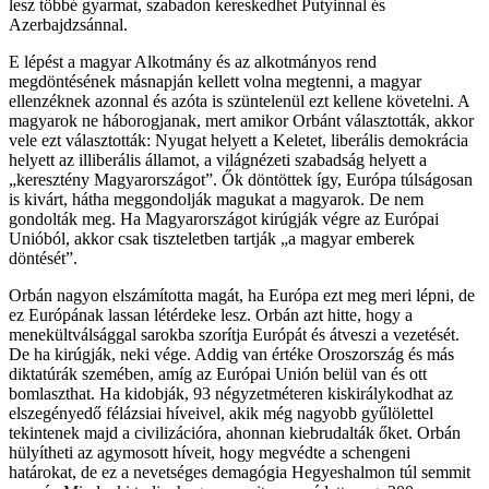
lesz többé gyarmat, szabadon kereskedhet Putyinnal és
Azerbajdzsánnal.
E lépést a magyar Alkotmány és az alkotmányos rend
megdöntésének másnapján kellett volna megtenni, a magyar
ellenzéknek azonnal és azóta is szüntelenül ezt kellene követelni. A
magyarok ne háborogjanak, mert amikor Orbánt választották, akkor
vele ezt választották: Nyugat helyett a Keletet, liberális demokrácia
helyett az illiberális államot, a világnézeti szabadság helyett a
„keresztény Magyarországot”. Ők döntöttek így, Európa túlságosan
is kivárt, hátha meggondolják magukat a magyarok. De nem
gondolták meg. Ha Magyarországot kirúgják végre az Európai
Unióból, akkor csak tiszteletben tartják „a magyar emberek
döntését”.
Orbán nagyon elszámította magát, ha Európa ezt meg meri lépni, de
ez Európának lassan létérdeke lesz. Orbán azt hitte, hogy a
menekültválsággal sarokba szorítja Európát és átveszi a vezetését.
De ha kirúgják, neki vége. Addig van értéke Oroszország és más
diktatúrák szemében, amíg az Európai Unión belül van és ott
bomlaszthat. Ha kidobják, 93 négyzetméteren kiskirálykodhat az
elszegényedő félázsiai híveivel, akik még nagyobb gyűlölettel
tekintenek majd a civilizációra, ahonnan kiebrudalták őket. Orbán
hülyítheti az agymosott híveit, hogy megvédte a schengeni
határokat, de ez a nevetséges demagógia Hegyeshalmon túl semmit