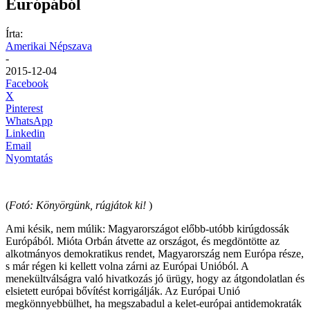
Európából
Írta:
Amerikai Népszava
-
2015-12-04
Facebook
X
Pinterest
WhatsApp
Linkedin
Email
Nyomtatás
(
Fotó: Könyörgünk, rúgjátok ki!
)
Ami késik, nem múlik: Magyarországot előbb-utóbb kirúgdossák
Európából. Mióta Orbán átvette az országot, és megdöntötte az
alkotmányos demokratikus rendet, Magyarország nem Európa része,
s már régen ki kellett volna zárni az Európai Unióból. A
menekültválságra való hivatkozás jó ürügy, hogy az átgondolatlan és
elsietett európai bővítést korrigálják. Az Európai Unió
megkönnyebbülhet, ha megszabadul a kelet-európai antidemokraták