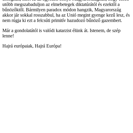
utóbb megszabaduljon az elmebetegek diktatúrától és ezektől a
bűnözőktől. Bármilyen paradox módon hangzik, Magyarország
akkor jár sokkal rosszabbul, ha az Unió megint gyenge kezű lesz, és
nem rúgja ki ezt a felcsúti primitív hazudozó bűnöző gazembert.
Már a gondolatától is valódi katarzist élünk át. Istenem, de szép
lenne!
Hajrá európaiak, Hajrá Európa!