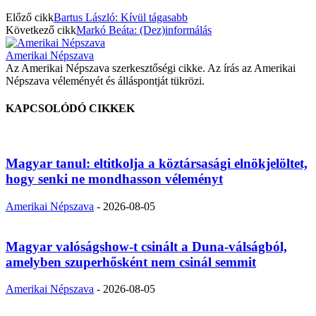
Előző cikk
Bartus László: Kívül tágasabb
Következő cikk
Markó Beáta: (Dez)informálás
Amerikai Népszava
Az Amerikai Népszava szerkesztőségi cikke. Az írás az Amerikai
Népszava véleményét és álláspontját tükrözi.
KAPCSOLÓDÓ CIKKEK
Magyar tanul: eltitkolja a köztársasági elnökjelöltet,
hogy senki ne mondhasson véleményt
Amerikai Népszava
-
2026-08-05
Magyar valóságshow-t csinált a Duna-válságból,
amelyben szuperhősként nem csinál semmit
Amerikai Népszava
-
2026-08-05