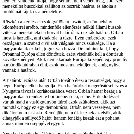
nem ér. Mindenki tudja, hogy semmit nem védett meg, 200 ezer
menekültet buszokkal szállított az osztrák határra, és áttolta a
problémát rájuk és a németekre.
Röszkén a kerítéssel csak gyűlöletre uszított, aztán néhány
kilométerrel arrébb, mindenféle ellenőrzés nélkül állami buszok
vitték a menekülteket a horvát határról az osztrák határra. Orbán
most is hazudik, ami csak olaj a tűzre. Ilyen emberekre, ezek
országaira, a szabad civilizált világnak nincs szüksége. Ha a
magyaroknak ez kell, joguk van hozzá. De tudniuk kell, hogy
Orbánnal Európa ellen döntöttek, ezért viselniük kell a döntésük
következményeit. Akik nem akarnak Európa közepén egy primitív
barbár diktatúrában élni, azok most meneküljenek, amíg nyitva
vannak a határok.
A határok lezárása után Orbán tovább élezi a feszültséget, hogy a
népet Európa ellen hangolja. Ez a határőrizet megerősítéséhez és a
Nyugatra távozás korlátozásához vezet. Orbán hamar bezárja a
magyarokat a rendszere börtönébe: se ki, se be. Érdeklődéssel
várjuk majd a vasfüggünyön túlról azok szűkölését, akik azt
mondták, hogy ez egy demokrácia, Orbán nem veszélyes, nem
diktátor, nem fasiszta. Reméljük, nem ők lesznek az elsők, akik
elhagyják a süllyedő hajót, hanem fenékig isszák ezt a poharat,
annak minden cseppjével együtt.
Nem kell megijedni. Végre zavartalanul csókolgathatják a