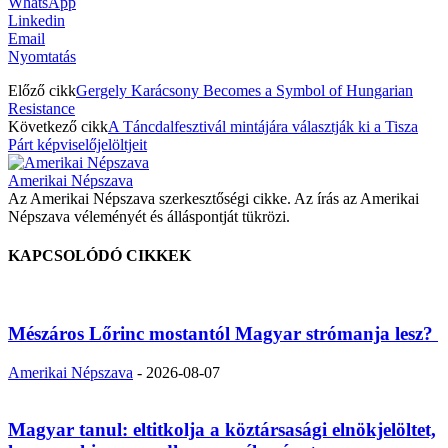
WhatsApp
Linkedin
Email
Nyomtatás
Előző cikk
Gergely Karácsony Becomes a Symbol of Hungarian
Resistance
Következő cikk
A Táncdalfesztivál mintájára választják ki a Tisza
Párt képviselőjelöltjeit
Amerikai Népszava
Az Amerikai Népszava szerkesztőségi cikke. Az írás az Amerikai
Népszava véleményét és álláspontját tükrözi.
KAPCSOLÓDÓ CIKKEK
Mészáros Lőrinc mostantól Magyar strómanja lesz?
Amerikai Népszava
-
2026-08-07
Magyar tanul: eltitkolja a köztársasági elnökjelöltet,