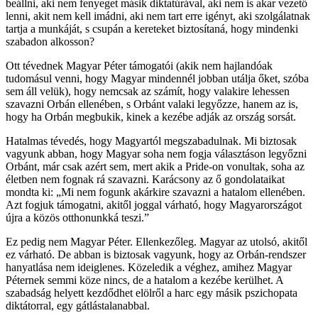
beállni, aki nem fenyeget másik diktatúrával, aki nem is akar vezető
lenni, akit nem kell imádni, aki nem tart erre igényt, aki szolgálatnak
tartja a munkáját, s csupán a kereteket biztosítaná, hogy mindenki
szabadon alkosson?
Ott tévednek Magyar Péter támogatói (akik nem hajlandóak
tudomásul venni, hogy Magyar mindennél jobban utálja őket, szóba
sem áll velük), hogy nemcsak az számít, hogy valakire lehessen
szavazni Orbán ellenében, s Orbánt valaki legyőzze, hanem az is,
hogy ha Orbán megbukik, kinek a kezébe adják az ország sorsát.
Hatalmas tévedés, hogy Magyartól megszabadulnak. Mi biztosak
vagyunk abban, hogy Magyar soha nem fogja választáson legyőzni
Orbánt, már csak azért sem, mert akik a Pride-on vonultak, soha az
életben nem fognak rá szavazni. Karácsony az ő gondolataikat
mondta ki: „Mi nem fogunk akárkire szavazni a hatalom ellenében.
Azt fogjuk támogatni, akitől joggal várható, hogy Magyarországot
újra a közös otthonunkká teszi.”
Ez pedig nem Magyar Péter. Ellenkezőleg. Magyar az utolsó, akitől
ez várható. De abban is biztosak vagyunk, hogy az Orbán-rendszer
hanyatlása nem ideiglenes. Közeledik a véghez, amihez Magyar
Péternek semmi köze nincs, de a hatalom a kezébe kerülhet. A
szabadság helyett kezdődhet elölről a harc egy másik pszichopata
diktátorral, egy gátlástalanabbal.