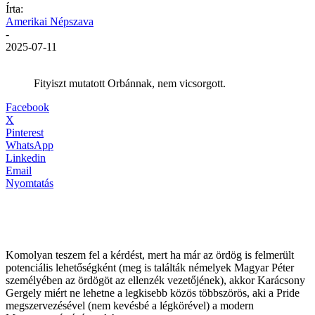
Írta:
Amerikai Népszava
-
2025-07-11
Fityiszt mutatott Orbánnak, nem vicsorgott.
Facebook
X
Pinterest
WhatsApp
Linkedin
Email
Nyomtatás
Komolyan teszem fel a kérdést, mert ha már az ördög is felmerült
potenciális lehetőségként (meg is találták némelyek Magyar Péter
személyében az ördögöt az ellenzék vezetőjének), akkor Karácsony
Gergely miért ne lehetne a legkisebb közös többszörös, aki a Pride
megszervezésével (nem kevésbé a légkörével) a modern