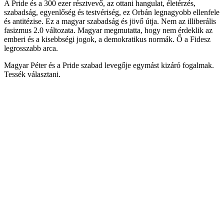
A Pride és a 300 ezer résztvevő, az ottani hangulat, életérzés,
szabadság, egyenlőség és testvériség, ez Orbán legnagyobb ellenfele
és antitézise. Ez a magyar szabadság és jövő útja. Nem az illiberális
fasizmus 2.0 változata. Magyar megmutatta, hogy nem érdeklik az
emberi és a kisebbségi jogok, a demokratikus normák. Ő a Fidesz
legrosszabb arca.
Magyar Péter és a Pride szabad levegője egymást kizáró fogalmak.
Tessék választani.