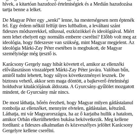
hívek, a kitartóan hazudozó értelmiségiek és a Medián hazudozása
tartja benne a lelket.
De Magyar Péter egy „senki” lenne, ha mesterségesen nem éptenék
fel. Egy érdem nélkül felfújt üres luftballon, a leváltani szánt
fideszes módszerekkel, stílussal, eszközökkel és ideológiával. Miért
nem lehet ehelyett egy normális emberre cserélni? Előbb volt meg az
ideológia, hogy fideszesre van szükség, mint Magyar megjelent. Az
ideológia Márki-Zay Péter esetében is megbukott, de Magyar
személyisége még ijesztő is.
Karácsony Gergely nagy hibát követett el, amikor az ellenzéki
előválasztáson visszalépett Márki-Zay Péter javára. Valóban bűn,
amiről tudni lehetett, hogy súlyos következményei lesznek. De
biztosra vehető, akkor sem maga döntött, a bajkeverő értelmiségi
holdudvar kitalációjának áldozata. A Gyurcsány-gyűlölet mozgatott
mindent, de Gyurcsány már nincs.
De most láthatja, bőrén érezheti, hogy Magyar milyen gátlástalanul
rombolja az ellenzéket, mennyire elvtelen, gátlástalan, kétszínű.
Láthatja, mi vár Magyarországra, ha az ő karjaiba hullik a hatalom,
amikor Orbán elkerülhetetlen bukása bekövetkezik. Meg kellene
fordítani: a fideszes alkalmatlan és közveszélyes jelöltet Karácsony
Gergelyre kellene cserélni.