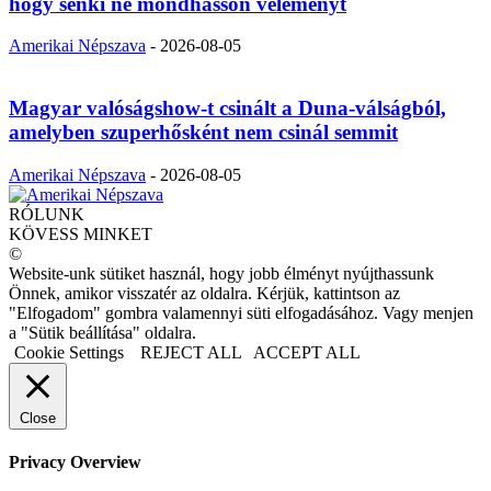
hogy senki ne mondhasson véleményt
Amerikai Népszava
-
2026-08-05
Magyar valóságshow-t csinált a Duna-válságból,
amelyben szuperhősként nem csinál semmit
Amerikai Népszava
-
2026-08-05
RÓLUNK
KÖVESS MINKET
©
Website-unk sütiket használ, hogy jobb élményt nyújthassunk
Önnek, amikor visszatér az oldalra. Kérjük, kattintson az
"Elfogadom" gombra valamennyi süti elfogadásához. Vagy menjen
a "Sütik beállítása" oldalra.
Cookie Settings
REJECT ALL
ACCEPT ALL
Close
Privacy Overview