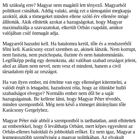
Mi szükség erre? Magyar nem magától lett tényező. Magyarból
politikust csináltak. Addig valaki, amíg ezt a támogatást megkapja
azoktól, akik a tömegeket minden ellene szóló érv ellenére mögé
állították. Akik elhitetik azokat a hazugságokat, hogy Magyar
maximalizálja a szavazatokat, elkerüli Orbán csapdáit, amikor
valójában csúf önmagát adja.
Magyarról hazudni kell. Ha hatalomra kerül, tőle és a rendszerétől
félni kell. Karácsony ezzel szemben az, akinek látszik. Nem korrupt,
nem fasiszta, nem pszichopata, őszinte és nem hatalommániás.
Legfőképp pedig egy demokrata, aki valóban szabad országot jelent,
ahol az állam nem nevel, nem vesz el mindent, hanem a civil
társadalom építi az országot.
Ha van ilyen ember, mi értelme van egy ellenséget kitermelni, a
valódi énjét is letagadni, hazudozni róla, hogy az ölünkbe hulló
szabadságot elvegye? Normális ember nem dől be a saját
hazugságainak. Be kellene látni, hogy Magyar Péter tévedés,
minden szempontból. Még nem késő a tömeget átirányítani tőle
Karácsony Gergelyhez.
Magyar Péter már abból a szempontból is tarthatatlan, amit elhitettek
az emberekkel, hogy ő leválthatja Orbánt, mert képes egyesíteni az
Orbán-ellenes baloldali és jobboldali erőket. Ez nem igaz, Magyar a
legmegosztóbb személyiség a magyar politikában. Az elvakult