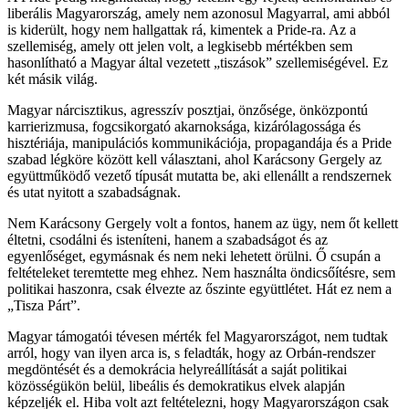
liberális Magyarország, amely nem azonosul Magyarral, ami abból
is kiderült, hogy nem hallgattak rá, kimentek a Pride-ra. Az a
szellemiség, amely ott jelen volt, a legkisebb mértékben sem
hasonlítható a Magyar által vezetett „tiszások” szellemiségével. Ez
két másik világ.
Magyar nárcisztikus, agresszív posztjai, önzősége, önközpontú
karrierizmusa, fogcsikorgató akarnoksága, kizárólagossága és
hisztériája, manipulációs kommunikációja, propagandája és a Pride
szabad légköre között kell választani, ahol Karácsony Gergely az
együttműködő vezető típusát mutatta be, aki ellenállt a rendszernek
és utat nyitott a szabadságnak.
Nem Karácsony Gergely volt a fontos, hanem az ügy, nem őt kellett
éltetni, csodálni és isteníteni, hanem a szabadságot és az
egyenlőséget, egymásnak és nem neki lehetett örülni. Ő csupán a
feltételeket teremtette meg ehhez. Nem használta öndicsőítésre, sem
politikai haszonra, csak élvezte az őszinte együttlétet. Hát ez nem a
„Tisza Párt”.
Magyar támogatói tévesen mérték fel Magyarországot, nem tudtak
arról, hogy van ilyen arca is, s feladták, hogy az Orbán-rendszer
megdöntését és a demokrácia helyreállítását a saját politikai
közösségükön belül, libeális és demokratikus elvek alapján
képzeljék el. Hiba volt azt feltételezni, hogy Magyarországon csak