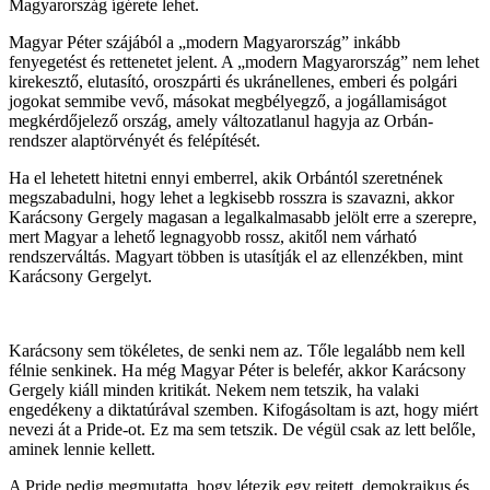
Magyarország ígérete lehet.
Magyar Péter szájából a „modern Magyarország” inkább
fenyegetést és rettenetet jelent. A „modern Magyarország” nem lehet
kirekesztő, elutasító, oroszpárti és ukránellenes, emberi és polgári
jogokat semmibe vevő, másokat megbélyegző, a jogállamiságot
megkérdőjelező ország, amely változatlanul hagyja az Orbán-
rendszer alaptörvényét és felépítését.
Ha el lehetett hitetni ennyi emberrel, akik Orbántól szeretnének
megszabadulni, hogy lehet a legkisebb rosszra is szavazni, akkor
Karácsony Gergely magasan a legalkalmasabb jelölt erre a szerepre,
mert Magyar a lehető legnagyobb rossz, akitől nem várható
rendszerváltás. Magyart többen is utasítják el az ellenzékben, mint
Karácsony Gergelyt.
Karácsony sem tökéletes, de senki nem az. Tőle legalább nem kell
félnie senkinek. Ha még Magyar Péter is belefér, akkor Karácsony
Gergely kiáll minden kritikát. Nekem nem tetszik, ha valaki
engedékeny a diktatúrával szemben. Kifogásoltam is azt, hogy miért
nevezi át a Pride-ot. Ez ma sem tetszik. De végül csak az lett belőle,
aminek lennie kellett.
A Pride pedig megmutatta, hogy létezik egy rejtett, demokraikus és