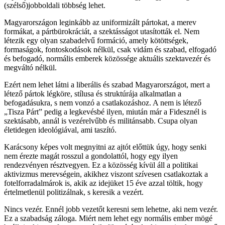
(szélső)jobboldali többség lehet.
Magyarországon leginkább az uniformizált pártokat, a merev
formákat, a pártbürokráciát, a szektásságot utasították el. Nem
létezik egy olyan szabadelvű formáció, amely kötöttségek,
formaságok, fontoskodások nélkül, csak vidám és szabad, elfogadó
és befogadó, normális emberek közössége aktuális szektavezér és
megváltó nélkül.
Ezért nem lehet látni a liberális és szabad Magyarországot, mert a
létező pártok légköre, stílusa és struktúrája alkalmatlan a
befogadásukra, s nem vonzó a csatlakozáshoz. A nem is létező
„Tisza Párt” pedig a legkevésbé ilyen, miután már a Fidesznél is
szektásabb, annál is vezérelvűbb és militánsabb. Csupa olyan
életidegen ideológiával, ami taszító.
Karácsony képes volt megnyitni az ajtót előttük úgy, hogy senki
nem érezte magát rosszul a gondolattól, hogy egy ilyen
rendezvényen résztvegyen. Ez a közösség kívül áll a politikai
aktivizmus merevségein, akikhez viszont szívesen csatlakoztak a
fotelforradalmárok is, akik az idejüket 15 éve azzal töltik, hogy
értelmetlenül politizálnak, s keresik a vezért.
Nincs vezér. Ennél jobb vezetőt keresni sem lehetne, aki nem vezér.
Ez a szabadság záloga. Miért nem lehet egy normális ember mögé