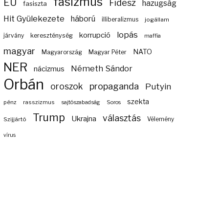
fasizmus
EU
Fidesz
hazugság
fasiszta
Hit Gyülekezete
háború
illiberalizmus
jogállam
lopás
korrupció
járvány
kereszténység
maffia
magyar
NATO
Magyarország
Magyar Péter
NER
Németh Sándor
nácizmus
Orbán
propaganda
oroszok
Putyin
szekta
pénz
rasszizmus
sajtószabadság
Soros
Trump
választás
Ukrajna
Szijjártó
Vélemény
vírus