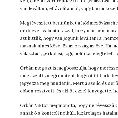
kell, ő nem azért rendez itt ún. „választást” a
van leváltani, eltávolítani őt, vagy bármi köz
Megtévesztett bennünket a hódmezővásárhelyi
derűjével, valamint azzal, hogy már nem maradt
azt hittük, hogy van jogunk leváltani a „nemz
másnak nincs köze. Ez az ország az övé. Ha me
választást, „erkölcsi, jogi, politikai elégtételt
Orbán még azt is megbosszulja, hogy merészelt
még azzal is megrémíteni, hogy őt itt bárki lev
jegyezze meg mindenki. Mert a szelíd és derű
ebben résztvett, és aki őt ezzel fenyegette, 
Orbán Viktor megmondta, hogy ne tévesszük s
annak ő a kontroll nélküli, kizárólagos hatal