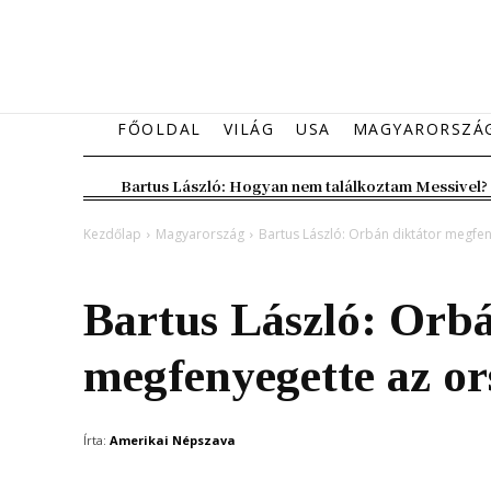
FŐOLDAL
VILÁG
USA
MAGYARORSZÁ
Bartus László: Hogyan nem találkoztam Messivel?
Kezdőlap
Magyarország
Bartus László: Orbán diktátor megfe
Magyarország
Bartus László: Orbá
megfenyegette az or
Írta:
Amerikai Népszava