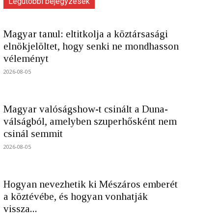
Legutóbbi bejegyzések
Magyar tanul: eltitkolja a köztársasági
elnökjelöltet, hogy senki ne mondhasson
véleményt
2026-08-05
Magyar valóságshow-t csinált a Duna-
válságból, amelyben szuperhősként nem
csinál semmit
2026-08-05
Hogyan nevezhetik ki Mészáros emberét
a köztévébe, és hogyan vonhatják
vissza...