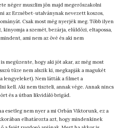
ekete néger muszlim jön majd megerőszakolni
nni az Erzsébet-utalványnak nevezett koszos,
adományát. Csak most még nyerjék meg. Több ilyen
 kinyomja a szemét, bezárja, elüldözi, eltapossa,
pos mindent, ami nem az övé és aki nem
 is megüzente, hogy aki jót akar, az még most
bosszú tüze nem alszik ki, megkapják a magukét
 a lengyeleket). Nem látták a filmet a
lni kell. Aki nem tiszteli, annak vége. Annak nincs
t és a útban likvidáló brigád.
, ha esetleg nem nyer a mi Orbán Viktorunk, ez a
rekkorában elhatározta azt, hogy mindenkinek
 a fejét rugdosó apjának. Mert ha akkor is