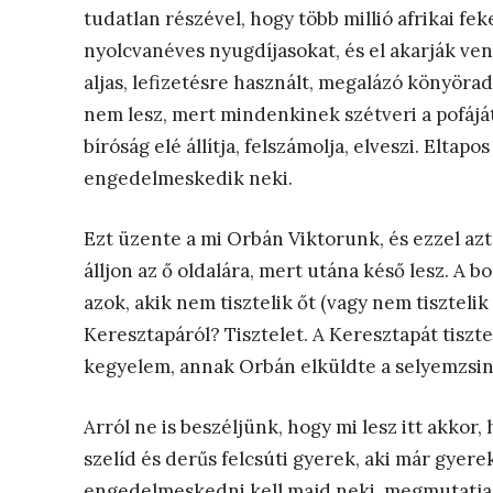
tudatlan részével, hogy több millió afrikai f
nyolcvanéves nyugdíjasokat, és el akarják ve
aljas, lefizetésre használt, megalázó könyör
nem lesz, mert mindenkinek szétveri a pofáját,
bíróság elé állítja, felszámolja, elveszi. Elta
engedelmeskedik neki.
Ezt üzente a mi Orbán Viktorunk, és ezzel azt
álljon az ő oldalára, mert utána késő lesz. A 
azok, akik nem tisztelik őt (vagy nem tisztelik
Keresztapáról? Tisztelet. A Keresztapát tiszte
kegyelem, annak Orbán elküldte a selyemzsinór
Arról ne is beszéljünk, hogy mi lesz itt akkor
szelíd és derűs felcsúti gyerek, aki már gye
engedelmeskedni kell majd neki, megmutatja ő