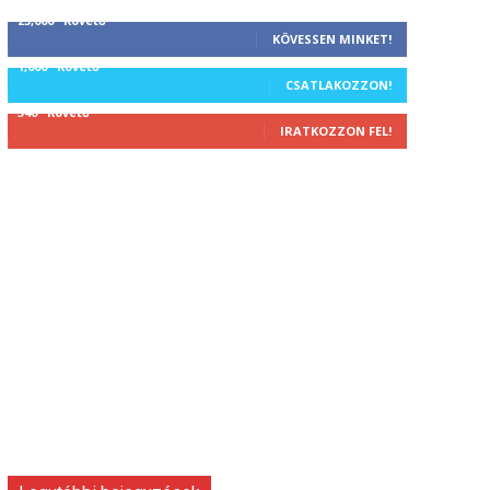
25,000
Követő
KÖVESSEN MINKET!
1,000
Követő
CSATLAKOZZON!
340
Követő
IRATKOZZON FEL!