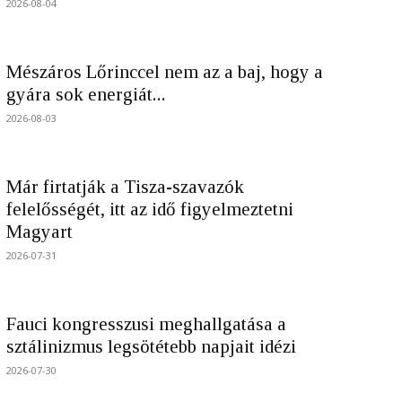
2026-08-04
Mészáros Lőrinccel nem az a baj, hogy a
gyára sok energiát...
2026-08-03
Már firtatják a Tisza-szavazók
felelősségét, itt az idő figyelmeztetni
Magyart
2026-07-31
Fauci kongresszusi meghallgatása a
sztálinizmus legsötétebb napjait idézi
2026-07-30