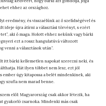
 külvilág kedvéért, hogy bárki azt gondolja, joga
e lehet ehhez az országhoz.
 eredmény, és visszaélünk az ő szelídségével és
 ideje újra átírni a választási törvényt, s ezért
etet”, aki ő maga. Holott ehhez nekünk vagy bárki
gnyeri ezt a rossz hangulatúvá változott
 fog venni a választások után”.
 itt bárki kellemetlen napokat szerezni neki, és
álthatja. Hát ilyen többet nem lesz, ezt jól
s ember úgy kitapossa a belét mindenkinek, aki
hogy szufla nem marad benne.
zem elől: Magyarország csak akkor létezik, ha
mat gyakorló zsarnoka. Mindenki más csak