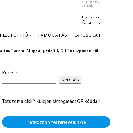
augusztus7,
péntek
Jelentkezzen
be /
Csatlakozzon
FIZETŐI FIÓK
TÁMOGATÁS
KAPCSOLAT
artus László: Magyar győzött, Orbán megmenekült
Keresés
Keresés
Tetszett a cikk? Küldjön támogatást QR kóddal!
Iratkozzon fel hírlevelünkre