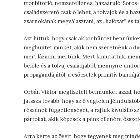
trónbitorló, nemzetellenes, hazaáruló, Soros-
családszerető csak ő lehet, a tolvajok és a ha
zsarnokának megválasztani, az „hálózat” és ta
Azt hittük, hogy csak akkor büntet bennünket,
megbüntet minket, akik nem szeretnénk a disz
mert lázadni mertünk. Mert kimutattuk, mennyi
belőle és a tolvaj családjából, mennyire undo
propagandájától, a csőcselék primitív bandájá
Orbán Viktor megtisztelt bennünket azzal, 
játssza tovább, hogy az ő végtelen jóindulatób
részének függetlenségét, a rajtuk kívülálló sz
pártokat, akik képesek a pénz ellenére összef
Arra kérte az övéit, hogy tegyenek meg minde