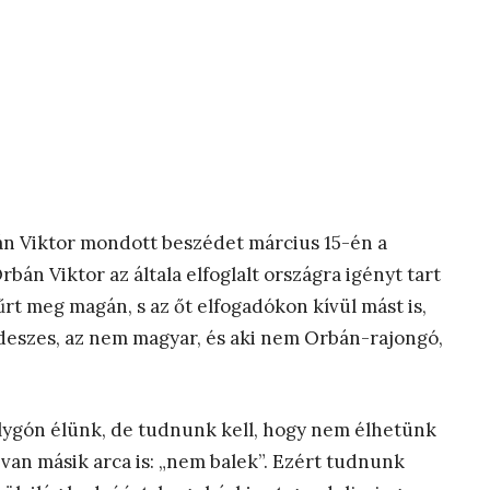
n Viktor mondott beszédet március 15-én a
n Viktor az általa elfoglalt országra igényt tart
űrt meg magán, s az őt elfogadókon kívül mást is,
ideszes, az nem magyar, és aki nem Orbán-rajongó,
olygón élünk, de tudnunk kell, hogy nem élhetünk
 van másik arca is: „nem balek”. Ezért tudnunk