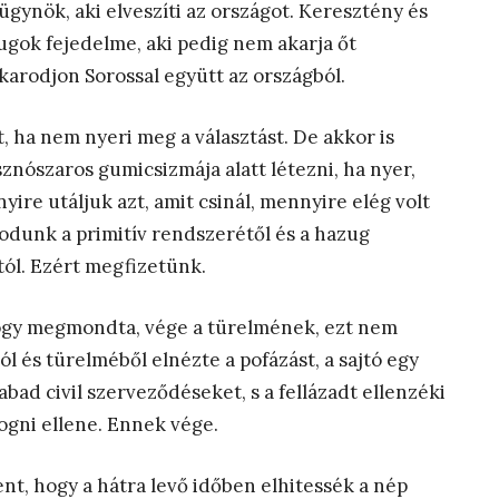
ügynök, aki elveszíti az országot. Keresztény és
zugok fejedelme, aki pedig nem akarja őt
karodjon Sorossal együtt az országból.
 ha nem nyeri meg a választást. De akkor is
nószaros gumicsizmája alatt létezni, ha nyer,
re utáljuk azt, amit csinál, mennyire elég volt
rodunk a primitív rendszerétől és a hazug
tól. Ezért megfizetünk.
hogy megmondta, vége a türelmének, ezt nem
ól és türelméből elnézte a pofázást, a sajtó egy
abad civil szerveződéseket, s a fellázadt ellenzéki
ogni ellene. Ennek vége.
nt, hogy a hátra levő időben elhitessék a nép