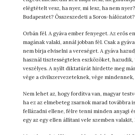
elégtételt vesz, ha nyer, mi lesz, ha nem nyer?
Budapestet? Összeszedeti a Soros-hálózatot?
Orbán fél. A gyáva ember fenyeget. Az erős e
magának valaki, annál jobban fél. Csak a gyáv
nem bírja elviselni a vereséget. A gyáva hazud
használ tisztességtelen eszközöket, hazudik, u
veszélyes. A nyílt diktatúrát hirdette meg má
vége a civilszervezeteknek, vége mindennek, 
Nem lehet az, hogy fordítva van, magyar test
ha ez az elmebeteg zsarnok marad továbbra i
fellázadni ellene, félre tenni minden anyagi é
egy az egy ellen állítani vele szemben valakit