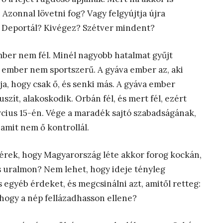
 Azonnal lövetni fog? Vagy felgyújtja újra
 Deportál? Kivégez? Szétver mindent?
mber nem fél. Minél nagyobb hatalmat gyűjt
a ember nem sportszerű. A gyáva ember az, aki
ja, hogy csak ő, és senki más. A gyáva ember
szít, alakoskodik. Orbán fél, és mert fél, ezért
rcius 15-én. Vége a maradék sajtó szabadságának,
amit nem ő kontrollál.
vérek, hogy Magyarország léte akkor forog kockán,
s uralmon? Nem lehet, hogy ideje tényleg
s egyéb érdeket, és megcsinálni azt, amitől retteg:
, hogy a nép fellázadhasson ellene?