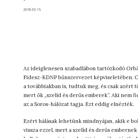
-
2018-03-15
Az ideiglenesen szabadlábon tartózkodó Orbá
Fidesz-KDNP bűnszervezet képviseletében. Orbá
a továbbiakban is, tudtuk meg, és csak azért t
mert ők „szelíd és derűs emberek”. Aki nem f
az a Soros-hálózat tagja. Ezt eddig elnézték.
Ezért hálásak lehetünk mindnyájan, akik e b
vissza ezzel, mert a szelíd és derűs embernek