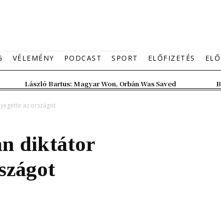
G
VÉLEMÉNY
PODCAST
SPORT
ELŐFIZETÉS
ELŐ
László Bartus: Magyar Won, Orbán Was Saved
B
nyegette az országot
n diktátor
szágot