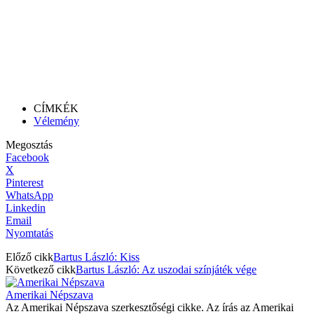
CÍMKÉK
Vélemény
Megosztás
Facebook
X
Pinterest
WhatsApp
Linkedin
Email
Nyomtatás
Előző cikk
Bartus László: Kiss
Következő cikk
Bartus László: Az uszodai színjáték vége
Amerikai Népszava
Az Amerikai Népszava szerkesztőségi cikke. Az írás az Amerikai