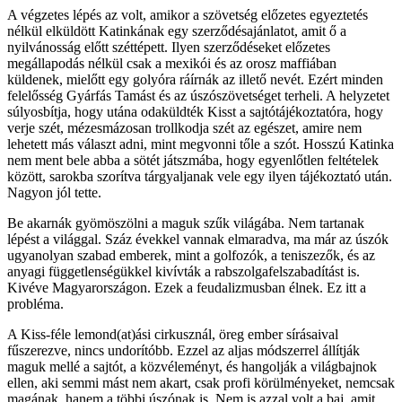
A végzetes lépés az volt, amikor a szövetség előzetes egyeztetés
nélkül elküldött Katinkának egy szerződésajánlatot, amit ő a
nyilvánosság előtt széttépett. Ilyen szerződéseket előzetes
megállapodás nélkül csak a mexikói és az orosz maffiában
küldenek, mielőtt egy golyóra ráírnák az illető nevét. Ezért minden
felelősség Gyárfás Tamást és az úszószövetséget terheli. A helyzetet
súlyosbítja, hogy utána odaküldték Kisst a sajtótájékoztatóra, hogy
verje szét, mézesmázosan trollkodja szét az egészet, amire nem
lehetett más választ adni, mint megvonni tőle a szót. Hosszú Katinka
nem ment bele abba a sötét játszmába, hogy egyenlőtlen feltételek
között, sarokba szorítva tárgyaljanak vele egy ilyen tájékoztató után.
Nagyon jól tette.
Be akarnák gyömöszölni a maguk szűk világába. Nem tartanak
lépést a világgal. Száz évekkel vannak elmaradva, ma már az úszók
ugyanolyan szabad emberek, mint a golfozók, a teniszezők, és az
anyagi függetlenségükkel kivívták a rabszolgafelszabadítást is.
Kivéve Magyarországon. Ezek a feudalizmusban élnek. Ez itt a
probléma.
A Kiss-féle lemond(at)ási cirkusznál, öreg ember sírásaival
fűszerezve, nincs undorítóbb. Ezzel az aljas módszerrel állítják
maguk mellé a sajtót, a közvéleményt, és hangolják a világbajnok
ellen, aki semmi mást nem akart, csak profi körülményeket, nemcsak
magának, hanem a többi úszónak is. Nem is azzal volt a baj, amit