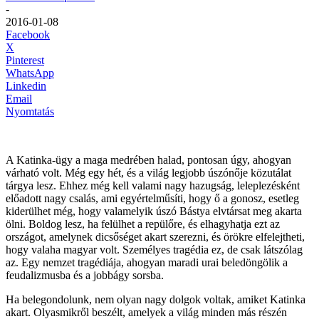
-
2016-01-08
Facebook
X
Pinterest
WhatsApp
Linkedin
Email
Nyomtatás
A Katinka-ügy a maga medrében halad, pontosan úgy, ahogyan
várható volt. Még egy hét, és a világ legjobb úszónője közutálat
tárgya lesz. Ehhez még kell valami nagy hazugság, leleplezésként
előadott nagy csalás, ami egyértelműsíti, hogy ő a gonosz, esetleg
kiderülhet még, hogy valamelyik úszó Bástya elvtársat meg akarta
ölni. Boldog lesz, ha felülhet a repülőre, és elhagyhatja ezt az
országot, amelynek dicsőséget akart szerezni, és örökre elfelejtheti,
hogy valaha magyar volt. Személyes tragédia ez, de csak látszólag
az. Egy nemzet tragédiája, ahogyan maradi urai beledöngölik a
feudalizmusba és a jobbágy sorsba.
Ha belegondolunk, nem olyan nagy dolgok voltak, amiket Katinka
akart. Olyasmikről beszélt, amelyek a világ minden más részén