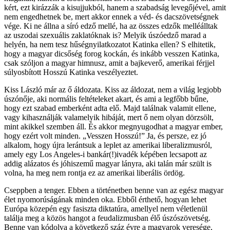
kért, ezt kirázzák a kisujjukból, hanem a szabadság levegőjével, amit
nem engedhetnek be, mert akkor ennek a véd- és dacszövetségnek
vége. Ki ne állna a síró edző mellé, ha az összes edzők melléálltak
az uszodai szexuális zaklatóknak is? Melyik úszóedző marad a
helyén, ha nem tesz hűségnyilatkozatot Katinka ellen? S elhitetik,
hogy a magyar dicsőség forog kockán, és inkább vesszen Katinka,
csak szóljon a magyar himnusz, amit a bajkeverő, amerikai férjjel
súlyosbított Hosszú Katinka veszélyeztet.
Kiss László már az ő áldozata. Kiss az áldozat, nem a világ legjobb
úszónője, aki normális feltételeket akart, és ami a legfőbb bűne,
hogy ezt szabad emberként adta elő. Majd találnak valamit ellene,
vagy kihasználják valamelyik hibáját, mert ő nem olyan dörzsölt,
mint akikkel szemben áll. És akkor megnyugodhat a magyar ember,
hogy ezért volt minden. „Vesszen Hosszú!” Ja, és persze, ez jó
alkalom, hogy újra lerántsuk a leplet az amerikai liberalizmusról,
amely egy Los Angeles-i bankár(!)ivadék képében lecsapott az
addig alázatos és jóhiszemű magyar lányra, aki talán már szült is
volna, ha meg nem rontja ez az amerikai liberális ördög.
Cseppben a tenger. Ebben a történetben benne van az egész magyar
élet nyomorúságának minden oka. Ebből érthető, hogyan lehet
Európa közepén egy fasiszta diktatúra, amellyel nem véletlenül
találja meg a közös hangot a feudalizmusban élő úszószövetség.
Benne van kódolva a következő száz évre a magyarok veresége,