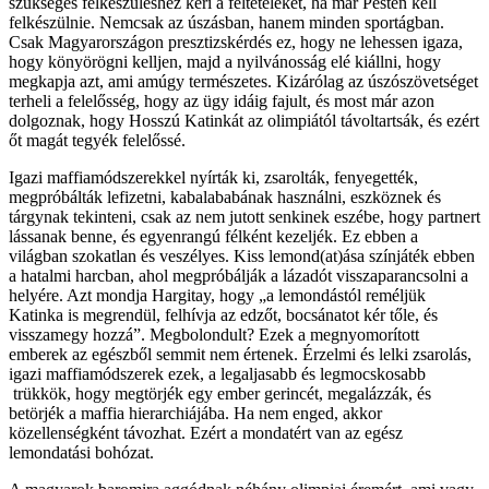
szükséges felkészüléshez kéri a feltételeket, ha már Pesten kell
felkészülnie. Nemcsak az úszásban, hanem minden sportágban.
Csak Magyarországon presztizskérdés ez, hogy ne lehessen igaza,
hogy könyörögni kelljen, majd a nyilvánosság elé kiállni, hogy
megkapja azt, ami amúgy természetes. Kizárólag az úszószövetséget
terheli a felelősség, hogy az ügy idáig fajult, és most már azon
dolgoznak, hogy Hosszú Katinkát az olimpiától távoltartsák, és ezért
őt magát tegyék felelőssé.
Igazi maffiamódszerekkel nyírták ki, zsarolták, fenyegették,
megpróbálták lefizetni, kabalababának használni, eszköznek és
tárgynak tekinteni, csak az nem jutott senkinek eszébe, hogy partnert
lássanak benne, és egyenrangú félként kezeljék. Ez ebben a
világban szokatlan és veszélyes. Kiss lemond(at)ása színjáték ebben
a hatalmi harcban, ahol megpróbálják a lázadót visszaparancsolni a
helyére. Azt mondja Hargitay, hogy „a lemondástól reméljük
Katinka is megrendül, felhívja az edzőt, bocsánatot kér tőle, és
visszamegy hozzá”. Megbolondult? Ezek a megnyomorított
emberek az egészből semmit nem értenek. Érzelmi és lelki zsarolás,
igazi maffiamódszerek ezek, a legaljasabb és legmocskosabb
trükkök, hogy megtörjék egy ember gerincét, megalázzák, és
betörjék a maffia hierarchiájába. Ha nem enged, akkor
közellenségként távozhat. Ezért a mondatért van az egész
lemondatási bohózat.