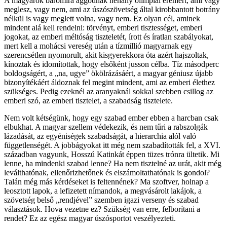
A magyarok baromira aggódnak néhány olimpiai éremért, ami vagy
meglesz, vagy nem, ami az úszószövetség által kirobbantott botrány
nélkül is vagy meglett volna, vagy nem. Ez olyan cél, aminek
mindent alá kell rendelni: törvényt, emberi tisztességet, emberi
jogokat, az emberi méltóság tiszteletét, írott és íratlan szabályokat,
mert kell a mohácsi vereség után a tízmillió magyarnak egy
szerencsétlen nyomorult, akit kisgyerekkora óta azért hajszoltak,
kínoztak és idomítottak, hogy elsőként jusson célba. Tíz másodperc
boldogságért, a „na, ugye” ökölrázásáért, a magyar géniusz újabb
bizonyítékáért áldoznak fel megint mindent, ami az emberi élethez
szükséges. Pedig ezeknél az aranyaknál sokkal szebben csillog az
emberi szó, az emberi tisztelet, a szabadság tisztelete.
Nem volt kétségünk, hogy egy szabad ember ebben a harcban csak
elbukhat. A magyar szellem védekezik, és nem tűri a rabszolgák
lázadását, az egyéniségek szabadságát, a hierarchia alól való
függetlenségét. A jobbágyokat itt még nem szabadították fel, a XVI.
században vagyunk, Hosszú Katinkát éppen tüzes trónra ültetik. Mi
lenne, ha mindenki szabad lenne? Ha nem tisztelné az urát, akit még
leválthatónak, ellenőrizhetőnek és elszámoltathatónak is gondol?
Talán még más kérdéseket is feltennének? Ma szoftver, holnap a
leosztott lapok, a lefizetett nímandok, a megvásárolt lakájok, a
szövetség belső „rendjével” szemben igazi verseny és szabad
választások. Hova vezetne ez? Szükség van erre, felborítani a
rendet? Ez az egész magyar úszósportot veszélyezteti.