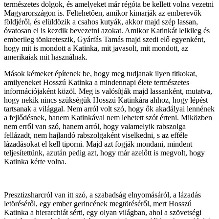
természetes dolgok, és amelyeket már régóta be kellett volna vezetni
Magyarországon is. Feltehetően, amikor kimarják az emberevők
földjéről, és elüldözik a csahos kutyák, akkor majd szép lassan,
óvatosan el is kezdik bevezetni azokat. Amikor Katinkát lelkileg és
emberileg tönkreteszik, Gyárfás Tamás majd szedi elő egyenként,
hogy mit is mondott a Katinka, mit javasolt, mit mondott, az
amerikaiak mit használnak.
Mások kémeket építenek be, hogy meg tudjanak ilyen titkokat,
amilyeneket Hosszú Katinka a mindennapi élete természetes
információjaként közöl. Meg is valósítják majd lassanként, mutatva,
hogy nekik nincs szükségük Hosszú Katinkára ahhoz, hogy lépést
tartsanak a világgal. Nem arról volt szó, hogy ők akadályai lennének
a fejlődésnek, hanem Katinkával nem lehetett szót érteni. Miközben
nem erről van szó, hanem arról, hogy valamelyik rabszolga
fellázadt, nem hajlandó rabszolgaként viselkedni, s az efféle
lázadásokat el kell tiporni. Majd azt fogják mondani, mindent
teljesítettünk, azután pedig azt, hogy már azelőtt is megvolt, hogy
Katinka kérte volna.
Presztizsharcról van itt szó, a szabadság elnyomásáról, a lázadás
letöréséről, egy ember gerincének megtöréséről, mert Hosszú
Katinka a hierarchiát sérti, egy olyan világban, ahol a szövetségi