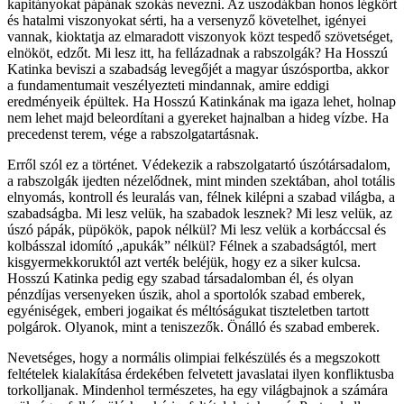
kapitányokat pápának szokás nevezni. Az uszodákban honos légkört
és hatalmi viszonyokat sérti, ha a versenyző követelhet, igényei
vannak, kioktatja az elmaradott viszonyok közt tespedő szövetséget,
elnököt, edzőt. Mi lesz itt, ha fellázadnak a rabszolgák? Ha Hosszú
Katinka beviszi a szabadság levegőjét a magyar úszósportba, akkor
a fundamentumait veszélyezteti mindannak, amire eddigi
eredményeik épültek. Ha Hosszú Katinkának ma igaza lehet, holnap
nem lehet majd beleordítani a gyereket hajnalban a hideg vízbe. Ha
precedenst terem, vége a rabszolgatartásnak.
Erről szól ez a történet. Védekezik a rabszolgatartó úszótársadalom,
a rabszolgák ijedten nézelődnek, mint minden szektában, ahol totális
elnyomás, kontroll és leuralás van, félnek kilépni a szabad világba, a
szabadságba. Mi lesz velük, ha szabadok lesznek? Mi lesz velük, az
úszó pápák, püpökök, papok nélkül? Mi lesz velük a korbáccsal és
kolbásszal idomító „apukák” nélkül? Félnek a szabadságtól, mert
kisgyermekkoruktól azt verték beléjük, hogy ez a siker kulcsa.
Hosszú Katinka pedig egy szabad társadalomban él, és olyan
pénzdíjas versenyeken úszik, ahol a sportolók szabad emberek,
egyéniségek, emberi jogaikat és méltóságukat tiszteletben tartott
polgárok. Olyanok, mint a teniszezők. Önálló és szabad emberek.
Nevetséges, hogy a normális olimpiai felkészülés és a megszokott
feltételek kialakítása érdekében felvetett javaslatai ilyen konfliktusba
torkolljanak. Mindenhol természetes, ha egy világbajnok a számára