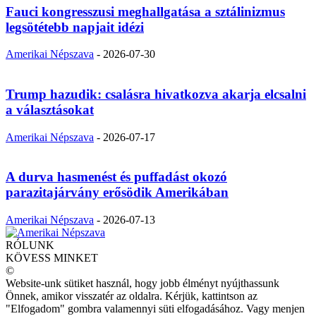
Fauci kongresszusi meghallgatása a sztálinizmus
legsötétebb napjait idézi
Amerikai Népszava
-
2026-07-30
Trump hazudik: csalásra hivatkozva akarja elcsalni
a választásokat
Amerikai Népszava
-
2026-07-17
A durva hasmenést és puffadást okozó
parazitajárvány erősödik Amerikában
Amerikai Népszava
-
2026-07-13
RÓLUNK
KÖVESS MINKET
©
Website-unk sütiket használ, hogy jobb élményt nyújthassunk
Önnek, amikor visszatér az oldalra. Kérjük, kattintson az
"Elfogadom" gombra valamennyi süti elfogadásához. Vagy menjen