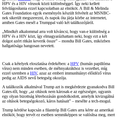
HPV és a HIV vírusok közti különbséggel. Így neki kellett
felvilágosítania ezzel kapcsolatban az elnököt. A Bill & Melinda
Gates Foundation egyik eseményén készült felvételt az MSNBC-
nek sikerült megszerezni, és napok óta járja körbe az internetet,
amiben Gates mesél a Trumppal való két találkozójáról.
„Mindkét alkalommal arra volt kíváncsi, hogy van-e különbség a
HPV és a HIV közt, így elmagyarázhattam neki, hogy ezt a két
dolgot azért ritkán keverik össze” – mondta Bill Gates, miközben
hallgatósága hangosan nevetett.
Csak a kételyek eloszlatása érdekében: a
HPV
(humán papillóma
vírus) nem minden esetben, de méhnyakrákhoz is vezethet, míg
ezzel szemben a
HIV
, azaz az emberi immunhiányt előidéző vírus
pedig az AIDS nevű betegség okozója.
A találkozók alkalmával Trump azt is megkérdezte gyanakodva Bill
Gates-től, hogy „az oltások nem károsak-e az egészségre, ugyanis
egy olyan bizottság létrehozásán gondolkodott, amelyik kivizsgálná
az oltások betegségokozó, káros hatásait” – mesélte a tech-mogul.
Trump kérdése kapcsán a filantróp Bill Gates arra kérte az amerikai
elnököt, hogy tervét ez esetben semmiképpen se valósítsa meg, mert