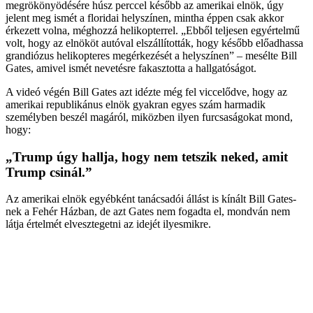
megrökönyödésére húsz perccel később az amerikai elnök, úgy
jelent meg ismét a floridai helyszínen, mintha éppen csak akkor
érkezett volna, méghozzá helikopterrel. „Ebből teljesen egyértelmű
volt, hogy az elnököt autóval elszállították, hogy később előadhassa
grandiózus helikopteres megérkezését a helyszínen” – mesélte Bill
Gates, amivel ismét nevetésre fakasztotta a hallgatóságot.
A videó végén Bill Gates azt idézte még fel viccelődve, hogy az
amerikai republikánus elnök gyakran egyes szám harmadik
személyben beszél magáról, miközben ilyen furcsaságokat mond,
hogy:
„Trump úgy hallja, hogy nem tetszik neked, amit
Trump csinál.”
Az amerikai elnök egyébként tanácsadói állást is kínált Bill Gates-
nek a Fehér Házban, de azt Gates nem fogadta el, mondván nem
látja értelmét elvesztegetni az idejét ilyesmikre.