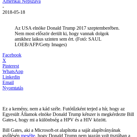
Amerikai Népszava
-
2018-05-18
Az USA elnöke Donald Trump 2017 szeptemberében.
Nem most először derült ki, hogy vannak dolgok
amikhez laikus szinten sem ért. (Fotó: SAUL
LOEB/AFP/Getty Images)
Facebook
X
Pinterest
WhatsApp
Linkedin
Email
Nyomtatás
Ez a kemény, nem a kád széle. Futótűzként terjed a hír, hogy az
Egyesült Államok elnöke Donald Trump kétszer is megkérdezte Bill
Gates-t, hogy mi a különbség a HPV és a HIV között.
Bill Gates, aki a Microsoft-ot alapította a saját alapítványának
gyűlésén
mesélte
, hogy Donald Trump nem igazán volt tisztában a