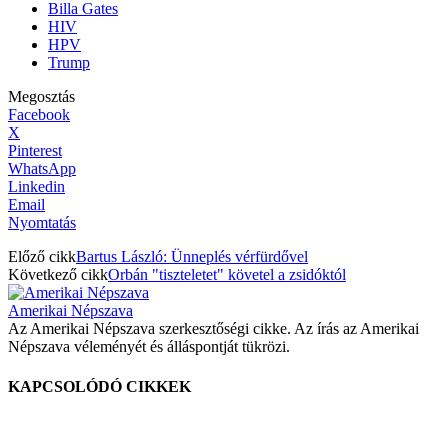
Billa Gates
HIV
HPV
Trump
Megosztás
Facebook
X
Pinterest
WhatsApp
Linkedin
Email
Nyomtatás
Előző cikk
Bartus László: Ünneplés vérfürdővel
Következő cikk
Orbán "tiszteletet" követel a zsidóktól
Amerikai Népszava
Az Amerikai Népszava szerkesztőségi cikke. Az írás az Amerikai
Népszava véleményét és álláspontját tükrözi.
KAPCSOLÓDÓ CIKKEK